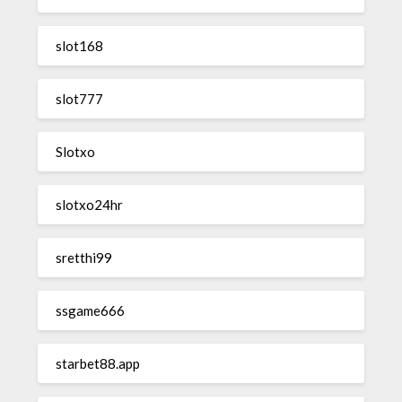
slot168
slot777
Slotxo
slotxo24hr
sretthi99
ssgame666
starbet88.app