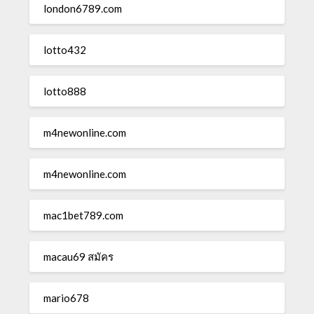
london6789.com
lotto432
lotto888
m4newonline.com
m4newonline.com
mac1bet789.com
macau69 สมัคร
mario678