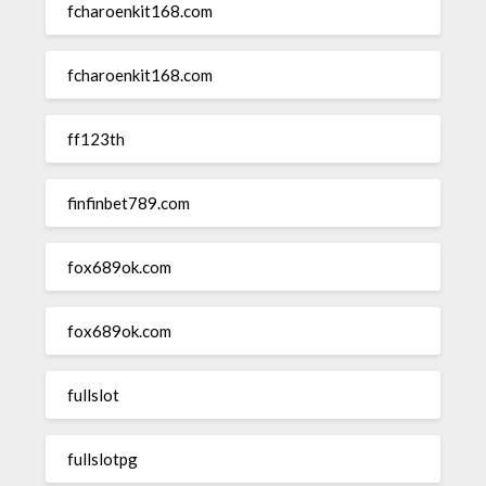
fcharoenkit168.com
fcharoenkit168.com
ff123th
finfinbet789.com
fox689ok.com
fox689ok.com
fullslot
fullslotpg