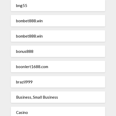
bng55
bombet888.win
bombet888.win
bonus888
boonlert1688.com
brazil999
Business, Small Business
Casino