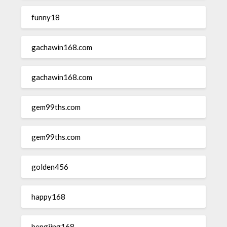
funny18
gachawin168.com
gachawin168.com
gem99ths.com
gem99ths.com
golden456
happy168
hengjing168