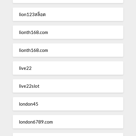
lion123สล็อต
lionth168.com
lionth168.com
live22
live22slot
london45
london6789.com