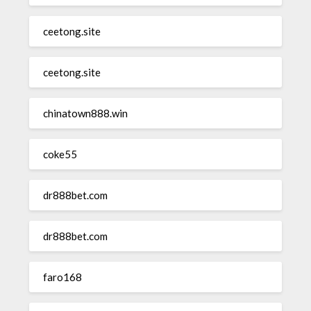
ceetong.site
ceetong.site
chinatown888.win
coke55
dr888bet.com
dr888bet.com
faro168