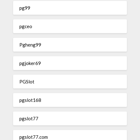
pg99
pgceo
Pgheng99
pgjoker69
PGSlot
pgslot168
pgslot77
pgslot77.com