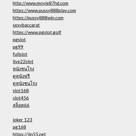
http://www.movie87hd.com
https://www.pussy888play.com
https://pussy888win.com
sexybaccarat
https://www.pgslot.golf
pgslot
pg99
fullslot
live22slot
หนังชนโรง
ดูหนังฟรี
ดูหนังชนโรง
slot168
slot456
สล็อต66
joker 123
pg168
https://jin55.net