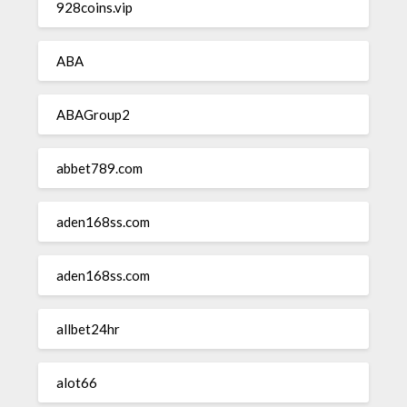
928coins.vip
ABA
ABAGroup2
abbet789.com
aden168ss.com
aden168ss.com
allbet24hr
alot66