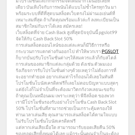
มีโปรโมชั่นและก็กิจกรรมจัดเต็มมากไม่น้อยเลยที
เดียว บันเทิงใจกับการพนันได้แบบไม่ซ้ำใครทุกวัน มา
พร้อมระบบที่ดีที่สุดบนสล็อตเว็บตรงไม่ผ่านเอเย่นต์ที่
เหมาะสมที่สุด ถ้าเกิดคุณพร้อมแล้วล่ะก้ ลงทะเบียนเป็น
สมาชิกใหม่กับเราได้เลย สมัครเลย!
เว็บสล็อตที่จ่าย Cash Back สูงที่สุดปัจจุบันนี้ pgslot99
จัดให้กับ Cash Back Slot 50%
การเล่นสล็อตออนไลน์ของแต่ละคนก็มีวิธีการหรือ
กระบวนการแตกต่างกันออกไป ทำให้พวกเรา
PGSLOT
ก็บากบั่นปรับโปรโมชั่นต่างๆให้สมควรแล้วก็กับสไตล์
การเล่นของสมาชิกแต่ละกลุ่มด้วย ดังเช่น ตัวผมเอง
รังเกียจการรับโปรโมชั่นต่างๆด้วยเหตุว่าไม่ต้องการที่
จะอยากทำยอด อยากเล่นเท่าไรก็ถอนได้เลยในทันที
โปรโมชั่นโบนัสเครดิตฟรีก็เลยไม่ตอบปัญหาแบบสุดๆ
แต่ยังไงก็ไม่จำเป็นที่จะต้องมาวิตกกังวลเลยนะขอรับ
ถ้าคุณเป็เนหมือนผม เพราะเหตุว่า พีจีสล็อต ของพวก
เรามีโปรโมชั่นรองรับอย่างโปรโมชั่น Cash Back Slot
50% โปรโมชั่นที่สามารถช่วยเป็นเกราะคุ้มครองให้
ท่านเวลาเล่นเสีย คุณสามารถเล่นสล็อตได้ตามใจแบบ
ไม่รับโปรโมชั่นโบนัสเครดิตฟรี
แต่หากเล่นเสียเมื่อใด สามารถมารับยอดเสียคืน 50%
ของยอดเสียทั้งหมดได้เลย แม้กระนั้นคุณจำเป็นจะต้อง