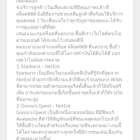
เพิ่มเติมอีก
4.บริการลูกค้า เว้นเสียแต่เกมที่มีคุณภาพแล้ว ที่
สล็อต888 ยังมีทีมงานช่วยเหลือลูกค้าที่พร้อมให้บริการ
คุณตลอด 1 วัน เพื่อแน่ใจว่าทุกปัญหาของคุณจะได้รับ
การดูแลอย่างดีที่สุด
เสนอแนะเกมสล็อตที่แตกง่าย พื้นที่เรา เว็บไซต์ตรงไม่
ผ่านเอเย่นต์ ได้สะสมไว้ เล่นพอดีนี่
ผมจะมาแนะนำเกมสล็อต สล็อต888 ที่แตกง่าย ซึ่งถ้า
คุณกำลังมองหาเกมที่ได้โอกาสทำเงินได้ดิบได้ดี บอก
เลยว่าไม่สมควรพลาด
1. Starburst – NetEnt
Starburst เป็นเยี่ยมในเกมสล็อตที่เป็นที่รู้จักที่สุดจาก
NetEnt ด้วยกราฟิกที่งามแล้วก็ฟีพบร์ Starburst Wilds
ที่สามารถขยายตัวครอบคลุมรีลทั้งสิ้นแล้วก็ให้สปินฟรี
เพิ่ม การแตกของเกมนี้เกิดขึ้นหลายครั้งแล้วก็ให้รางวัล
ที่ออกจะสูง
2. Gonzo’s Quest – NetEnt
Gonzo’s Quest เป็นอีกหนึ่งเกมยอดนิยม ที่มีฟีพบร์
Avalanche ที่ทำให้สัญลักษณ์ที่ชนะหลุดลอกไปแล้วก็
ให้พื้นที่ว่างใหม่สำหรับเครื่องหมายที่จะตกลงมา เกมนี้
ได้โอกาสแตกง่ายเพราะทุกครั้งที่มีการชนะต่อเนื่องกัน
ตัวคูณจะมากขึ้น!