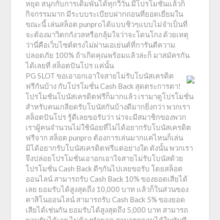
หยุด สนุกกับการเดิมพันได้ทุกวี่วัน มีโปรโมชั่นแล้วก็
กิจกรรมมาก มีระบบระเบียบฝากถอนที่ยอดเยี่ยมใน
ขณะนี้ เล่นสล็อต punproได้แบบชิวๆแบบไม่จำเป็นที่
จะต้องมาวิตกกังวลหรือกลุ้มใจว่าจะโดนโกง ด้วยเหตุ
ว่านี่คือเว็บไซต์ตรงไม่ผ่านเอเย่นต์ที่การันตีความ
ปลอดภัย 100% ถ้าเกิดคุณพร้อมแล้วล่ะก็ มาสมัครกัน
ได้เลยที่ สล็อตปันโปร แค่นั้น
PG SLOT ขอเอาอกเอาใจสายไม่รับโบนัสเครดิต
ฟรีกันบ้าง กับโปรโมชั่น Cash Back สุดตระการตา!
โปรโมชั่นโบนัสเครดิตฟรีก็มากแล้ว เรามาดูโปรโมชั่น
สำหรับคนเกลียดรับโบนัสกันบ้างดีมากยิ่งกว่า พวกเรา
สล็อตปันโปร รู้ดีเลยขอรับว่า น่าจะมีสมาชิกของพวก
เราผู้คนจำนวนไม่ใช้น้อยที่ไม่ได้อยากรับโบนัสเครดิต
ฟรีจาก สล็อต punpro ต้องการเล่นมากแค่ไหนก็เล่น
มิได้อยากรับโบนัสเครดิตฟรีแต่อย่างใด ดังนั้น พวกเรา
จึงปล่อยโปรโมชั่นเอาอกเอาใจสายไม่รับโบนัสด้วย
โปรโมชั่น Cash Back ดีๆกันไปเลยขอรับ โดยสล็อต
ออนไลน์ สามารถรับ Cash Back 10% ของยอดเสียได้
เลย ยอมรับได้สูงสุดถึง 10,000 บาท แล้วก็ในส่วนของ
คาสิโนออนไลน์ สามารถรับ Cash Back 5% ของยอด
เสียได้เช่นกัน ยอมรับได้สูงสุดถึง 5,000 บาท สามารถ