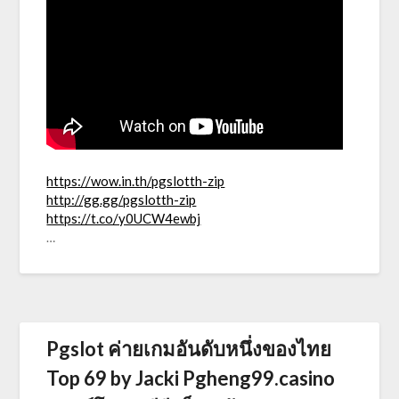
https://wow.in.th/pgslotth-zip
http://gg.gg/pgslotth-zip
https://t.co/y0UCW4ewbj
…
Pgslot ค่ายเกมอันดับหนึ่งของไทย
Top 69 by Jacki Pgheng99.casino