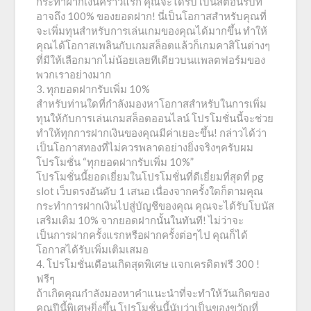
กระทำฝากเงินคราวแรก คุณจะได้รับโบนัสต้อนรับที่
อาจถึง 100% ของยอดฝาก! นี่เป็นโอกาสสำหรับคุณที่
จะเพิ่มทุนสำหรับการเล่นเกมของคุณได้มากขึ้น ทำให้
คุณได้โอกาสเพลินกับเกมสล็อตแล้วก็เกมคาสิโนต่างๆ
ที่มีให้เลือกมากไม่น้อยเลยทีเดียวบนแพลตฟอร์มของ
พวกเราอย่างมาก
3. ทุกยอดฝากรับเพิ่ม 10%
สำหรับท่านใดที่กำลังมองหาโอกาสสำหรับในการเพิ่ม
ทุนให้กับการเล่นเกมสล็อตออนไลน์ โปรโมชั่นนี้จะช่วย
ทำให้ทุกการฝากเงินของคุณมีค่าเยอะขึ้น! กล่าวได้ว่า
เป็นโอกาสทองที่ไม่ควรพลาดอย่างยิ่งจริงๆครับผม
โปรโมชั่น “ทุกยอดฝากรับเพิ่ม 10%”
โปรโมชั่นนี้ยอดเยี่ยมในโปรโมชั่นที่ดีเยี่ยมที่สุดที่ pg
slot เว็บตรงอันดับ 1 เสนอ เนื่องจากครั้งใดก็ตามคุณ
กระทำการฝากเงินไปสู่บัญชีของคุณ คุณจะได้รับโบนัส
เสริมเติม 10% จากยอดฝากนั้นในทันที! ไม่ว่าจะ
เป็นการฝากครั้งแรกหรือฝากครั้งต่อๆไป คุณก็ได้
โอกาสได้รับเพิ่มเติมเสมอ
4. โปรโมชั่นเดือนเกิดสุดพิเศษ แจกเครดิตฟรี 300 !
ฟรีๆ
ถ้าเกิดคุณกำลังมองหาคำแนะนำที่จะทำให้วันเกิดของ
คุณปีนี้พิเศษยิ่งขึ้น โปรโมชั่นนี้นับว่าเป็นของขวัญที่