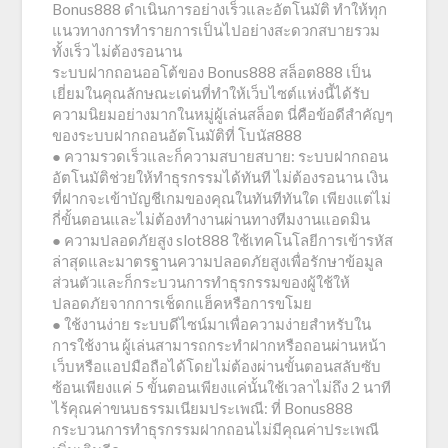
Bonus888 ดำเนินการอย่างเร็วและอัตโนมัติ ทำให้ทุก
แนวทางการทำรายการเป็นไปอย่างสะดวกสบายรวม
ทั้งเร็ว ไม่ต้องรอนาน
ระบบฝากถอนออโต้ของ Bonus888 สล็อต888 เป็น
เยี่ยมในคุณลักษณะเด่นที่ทำให้เว็บไซต์แห่งนี้ได้รับ
ความนิยมอย่างมากในหมู่ผู้เล่นสล็อต นี่คือข้อดีสำคัญๆ
ของระบบฝากถอนอัตโนมัติที่ โบนัส888
● ความรวดเร็วและก็ความสบายสบาย: ระบบฝากถอน
อัตโนมัติช่วยให้ทำธุรกรรมได้ทันที ไม่ต้องรอนาน เงิน
ที่ฝากจะเข้าบัญชีเกมของคุณในทันทีทันใด เพียงแต่ไม่
กี่ขั้นตอนและไม่ต้องทำงานผ่านทางทีมงานแอดมิน
● ความปลอดภัยสูง slot888 ใช้เทคโนโลยีการเข้ารหัส
ล่าสุดและมาตรฐานความปลอดภัยสูงเพื่อรักษาข้อมูล
ส่วนตัวและก็กระบวนการทำธุรกรรมของผู้ใช้ให้
ปลอดภัยจากการเช็ดกแฮ็คหรือการขโมย
● ใช้งานง่าย ระบบดีไซน์มาเพื่อความง่ายสำหรับใน
การใช้งาน ผู้เล่นสามารถกระทำฝากหรือถอนผ่านหน้า
เว็บหรือแอปมือถือได้โดยไม่ต้องผ่านขั้นตอนสลับซับ
ซ้อนเพียงแค่ 5 ขั้นตอนเพียงแค่นั้นใช้เวลาไม่ถึง 2 นาที
ไร้คุณค่าขนบธรรมเนียมประเพณี: ที่ Bonus888
กระบวนการทำธุรกรรมฝากถอนไม่มีคุณค่าประเพณี