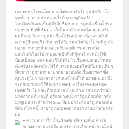
เพราะเหตุไรคนโดยมากถึงชอบกลับไปดูหนังเรื่องโป
รดซ้ำๆมาจากสาเหตุอะไรบ้าง มาดูกันครับ!
ไหนใครกันแน่เป็นผู้ที่รู้สึกชื่นชอบการดูหนังเรื่องโปรด
บ่อยๆยกมือขึ้น! ผมเองก็เป็นคนอีกคนหนึ่งเลยล่ะครับ
ผมที่ชอบในการดูหนังเรื่องโปรดบ่อยๆเนื่องจากมันมี
ความรู้สึกเคยชินกับการได้รับชมหนังเรื่องโปรดที่ถูกใจ
มองมากมายๆนั่นแหละครับ พฤติกรรมการหนัง
ออนไลน์เรื่องโปรดบ่อยๆเป็นสิ่งที่ผู้คนจำนวนไม่ใช้
น้อยเป็นอย่างแน่นอน ซึ่งมันไม่ใช่เรื่องแปลกอะไรเลย
ค่ะครับ เพลิดเพลินใจได้ การหนังออนไลน์กับหนังเดิมๆ
ที่พวกเราดูผ่านตามามากมายรอบคือเรื่องธรรดา ซึ่ง
คุณจะดูในช่วงเวลาห่างกันแค่ไหนก็ได้ อย่างผมเอง พึ่ง
จะกลับมามองซีรีส์ดังจาก Netflix เรื่อง Wednesday
เองขอรับ ในขณะที่ผมมองจบไปแล้ว 2 รอบ แต่ว่าก็ยัง
มาต่อรอบที่ 3 อยู่ดี หรืออย่างหนังการ์ตูนที่ผมต้องกลับ
มาดูเป็นประจำอย่าง Soul ที่ผมมักจะจับมาดูเสมอตอน
ที่หมดไฟ ทีนี้ เรามาดูเหตุผลของคนจำนวนมากกันครับ
ผม
• ความสบายใจ เป็นเรื่องที่เบสิกรวมทั้งตอบได้
อย่างง่ายดายเลยจ๊ะนะครับ การเลือกหนังออนไลน์