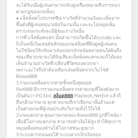
จะได้รับเมื่อผู้เล่นสามารถจับคู่เครื่องหมายที่ปรารถนา
ตามกฎของเกมนั้นๆ
● แจ็คพ็อตโปรเกรสซีฟ รางวัลที่จำนวนเงินจะเพิ่มมาก
ขึ้นดังที่ผู้เล่นหมุนวงล้อในเกมนั้น และจะไม่หยุดเพิ่ม
ตราบจนกระทั่งจะมีผู้ชนะรางวัลนั้น
การที่ แจ็คพ็อตแตก นั้นสามารถเกิดขึ้นได้แบบสุ่ม และ
ก็เป็นหนึ่งในเสน่ห์หลักของเกมสล็อตที่ดึงดูดผู้เล่นคน
ไม่ใช่น้อยให้กลับมาเล่นบ่อยๆนักพนันหลายคนใฝ่ฝันถึง
ขณะที่พวกเขาจะได้ยินเสียงแจ็คพ็อตแตกและก็ได้มอง
เห็นจำนวนรางวัลที่เปลี่ยนชีวิตของพวกเขา
เพราะอะไรถึงจำต้องเลือกเล่นสล็อตจากเว็บไซต์
Bonus888
1.รวมเกมสล็อตจากค่ายชั้นหนึ่งสุดยอด
Slot888 มีการรวมเกมสล็อตจากค่ายเกมที่โด่งดังมาก
เป็นต้นว่า PG Slot,
สล็อต888
Playtech, NetEnt แล้วก็
อื่นๆอีกมากมาย ทุกค่ายเกมที่เราเลือกมานั้นล้วนแต่
เป็นค่ายเกมที่ผู้เล่นประทับใจรวมทั้งไว้ใจได้
2.เกมแตกง่าย คุณภาพเกมของ Bonus888 ถูกดีไซน์มา
เพื่อมีโอกาสแตกง่าย สามารถทำเงินได้สูง ทำให้ทุกการ
หมุนสล็อตของท่านได้โอกาสชนะสูงมาก
3.ระบบฝากถอนออโต้ ระบบฝากเบิกเงินของ