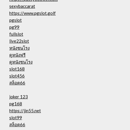
sexybaccarat
https://www.pgslot.golf
pgslot
pg99
fullslot
live22slot
หนังชนโรง
ดูหนังฟรี
ดูหนังชนโรง
slot168
slot456
สล็อต66
joker 123
pg168
https://jin55.net
slot99
สล็อต66