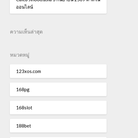
ออนไลน์
ความเห็นล่าสุด
หมวดหมู่
123xos.com
168pg
168slot
188bet