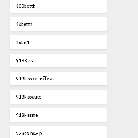
188betth
1xbetth
1xbit1
918Kiss
918kiss ดาวน์โหลด
918kissauto
918kissme
928coins.vip