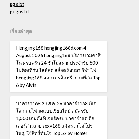
pg slot
gogoslot
เรื่องล่าสุด
Hengjing168 hengjing168d.com 4
August 2026 hengjing168 บริการเกมคาสิ
โน ครบครัน 24 ชั่วโมง ฝากประจำรับ 500
ไม่ติดเทิร์น ไลฟ์สด สล็อต ยิงปลา กีฬา ไพ่
hengjing168 แจก เครดิตฟรี เยอะที่สุด Top
6 by Alvin
บาคาร่า168 23 ส.ค. 26 บาคาร่า168 เปิด
โลกเกมไพ่สดแบบเรียลไทม์ สมัครรับ
1,000 เกมดัง ฟีเจอร์ครบ บาคาร่าสด ดีล
เลอร์สาวสวย sexy168 สมัครไว ได้โปร
ใหญ่ ใช้สิทธิ์ทันใจ Top 52 by Homer