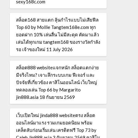
sexy168c.com
สล็อต168 สายแตก ลุ้นกำไรแบบไม่เสียฟีล
Top 60 by Mollie Tangtem168e.com ทุก
ยอดฝาก 10% เล่นลื่น ไม่มีสะดุด คัดมาแล้ว
เล่นได้ทุกเกม tangtem168 ของรางวัลกำลัง
รอ เจ้าของใหม่ 11 July 2026
สล็อต888 websiteแจกหนัก สล็อตแตกง่าย
มีจริงไหม? เจาะลึกระบบเกม ฟีเจอร์ และ
ปัจจัยที่เกี่ยวข้อง คาสิโนออนไลน์ เว็บใหญ่
ทดลองเล่น Top 66 by Margarito
jin888.asia 18 กันยายน 2569
เว็บเปิดใหม่ jinda888 websiteตรง สล็อต
ออนไลน์มาแรง รวมเกมยอดนิยม พร้อม
เคล็ดลับก่อนเริ่มเล่น เครดิตฟรี Top 73 by
Caleb Jin888.asia 3 กันยายน 2569 คาสิโน