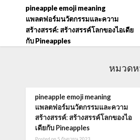
Skip
pineapple emoji meaning
to
แพลตฟอร์มนวัตกรรมและความ
content
สร้างสรรค์: สร้างสรรค์โลกของไอเดีย
กับ Pineapples
หมวดหม
pineapple emoji meaning
แพลตฟอร์มนวัตกรรมและความ
สร้างสรรค์: สร้างสรรค์โลกของไอ
เดียกับ Pineapples
Posted on
5 กันยายน 2023