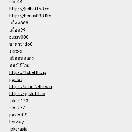
slot44
https://judhai168.co
https://bonus888.life
สล็อต888
สล็อต99
pussy888
บาคาร่า168
slotxo
สล็อตทดลอง
หนังโป๊ไทย
https://1xbetth.vip
pgslot
https://allbet24hr.win
https://pgslotth.io
joker 123
slot777
pgslot88
betway
jokerasia