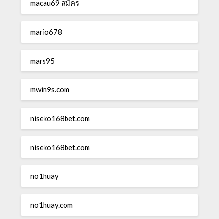
macau69 สมัคร
mario678
mars95
mwin9s.com
niseko168bet.com
niseko168bet.com
no1huay
no1huay.com