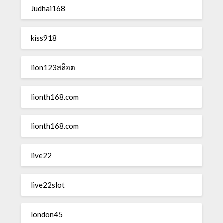
Judhai168
kiss918
lion123สล็อต
lionth168.com
lionth168.com
live22
live22slot
london45