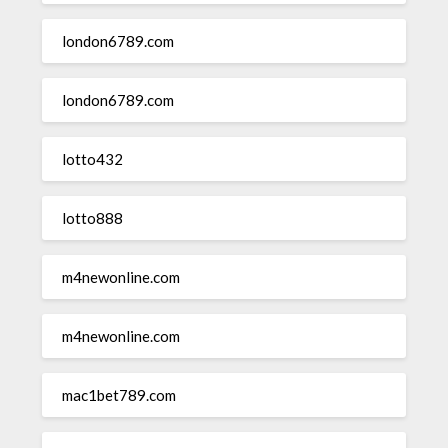
london6789.com
london6789.com
lotto432
lotto888
m4newonline.com
m4newonline.com
mac1bet789.com