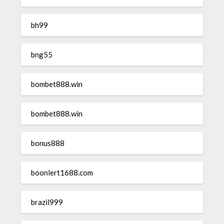
bh99
bng55
bombet888.win
bombet888.win
bonus888
boonlert1688.com
brazil999