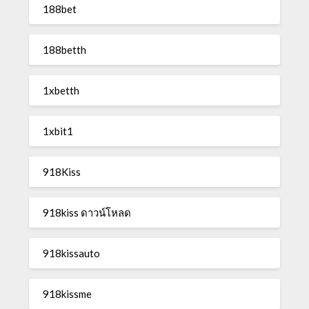
188bet
188betth
1xbetth
1xbit1
918Kiss
918kiss ดาวน์โหลด
918kissauto
918kissme