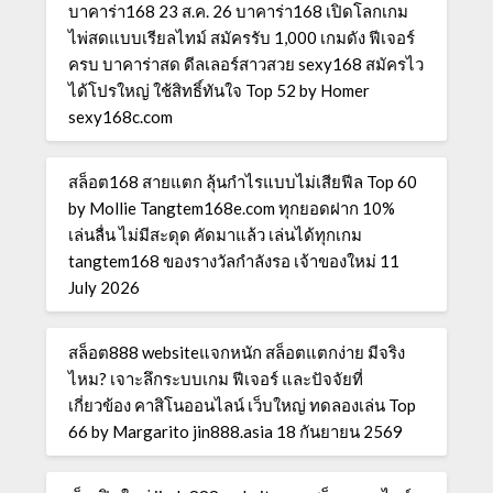
บาคาร่า168 23 ส.ค. 26 บาคาร่า168 เปิดโลกเกม
ไพ่สดแบบเรียลไทม์ สมัครรับ 1,000 เกมดัง ฟีเจอร์
ครบ บาคาร่าสด ดีลเลอร์สาวสวย sexy168 สมัครไว
ได้โปรใหญ่ ใช้สิทธิ์ทันใจ Top 52 by Homer
sexy168c.com
สล็อต168 สายแตก ลุ้นกำไรแบบไม่เสียฟีล Top 60
by Mollie Tangtem168e.com ทุกยอดฝาก 10%
เล่นลื่น ไม่มีสะดุด คัดมาแล้ว เล่นได้ทุกเกม
tangtem168 ของรางวัลกำลังรอ เจ้าของใหม่ 11
July 2026
สล็อต888 websiteแจกหนัก สล็อตแตกง่าย มีจริง
ไหม? เจาะลึกระบบเกม ฟีเจอร์ และปัจจัยที่
เกี่ยวข้อง คาสิโนออนไลน์ เว็บใหญ่ ทดลองเล่น Top
66 by Margarito jin888.asia 18 กันยายน 2569