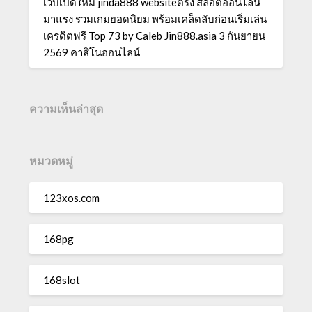
เว็บเปิดใหม่ jinda888 websiteตรง สล็อตออนไลน์
มาแรง รวมเกมยอดนิยม พร้อมเคล็ดลับก่อนเริ่มเล่น
เครดิตฟรี Top 73 by Caleb Jin888.asia 3 กันยายน
2569 คาสิโนออนไลน์
ความเห็นล่าสุด
หมวดหมู่
123xos.com
168pg
168slot