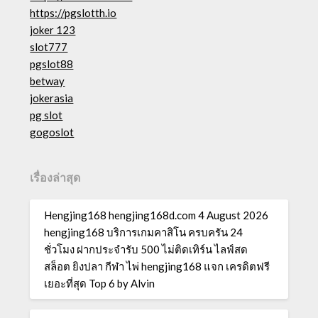
https://pgslotth.io
joker 123
slot777
pgslot88
betway
jokerasia
pg slot
gogoslot
เรื่องล่าสุด
Hengjing168 hengjing168d.com 4 August 2026
hengjing168 บริการเกมคาสิโน ครบครัน 24
ชั่วโมง ฝากประจำรับ 500 ไม่ติดเทิร์น ไลฟ์สด
สล็อต ยิงปลา กีฬา ไพ่ hengjing168 แจก เครดิตฟรี
เยอะที่สุด Top 6 by Alvin