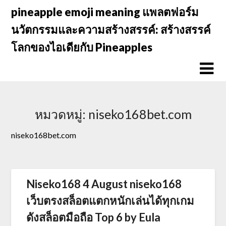
Skip
pineapple emoji meaning แพลตฟอร์ม
to
นวัตกรรมและความสร้างสรรค์: สร้างสรรค์
content
โลกของไอเดียกับ Pineapples
หมวดหมู่:
niseko168bet.com
niseko168bet.com
Niseko168 4 August niseko168
เว็บตรงสล็อตแตกหนักเล่นได้ทุกเกม
ดังสล็อตมือถือ Top 6 by Eula