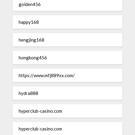
golden456
happy168
hengjing168
hongkong456
https://www.mfj889xx.com/
hydra888
hyperclub-casino.com
hyperclub-casino.com