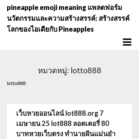
Skip
pineapple emoji meaning แพลตฟอร์ม
to
นวัตกรรมและความสร้างสรรค์: สร้างสรรค์
content
โลกของไอเดียกับ Pineapples
หมวดหมู่:
lotto888
lotto888
เว็บหวยออนไลน์ lot888.org 7
เมษายน 25 lot888 ลอตเตอรี่ 80
บาทหวยเว็บตรง ทำนายฝันแม่นยำ