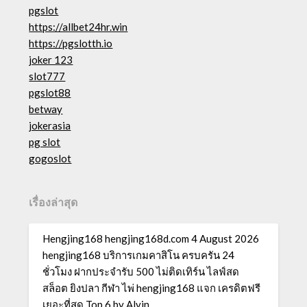
pgslot
https://allbet24hr.win
https://pgslotth.io
joker 123
slot777
pgslot88
betway
jokerasia
pg slot
gogoslot
เรื่องล่าสุด
Hengjing168 hengjing168d.com 4 August 2026
hengjing168 บริการเกมคาสิโน ครบครัน 24
ชั่วโมง ฝากประจำรับ 500 ไม่ติดเทิร์น ไลฟ์สด
สล็อต ยิงปลา กีฬา ไพ่ hengjing168 แจก เครดิตฟรี
เยอะที่สุด Top 6 by Alvin