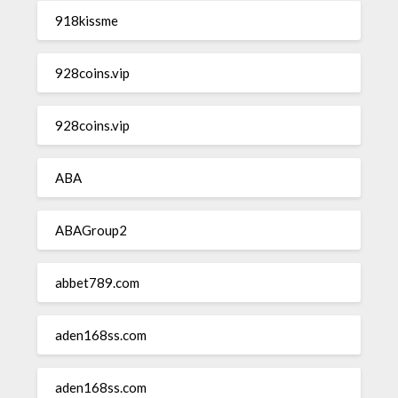
918kissme
928coins.vip
928coins.vip
ABA
ABAGroup2
abbet789.com
aden168ss.com
aden168ss.com