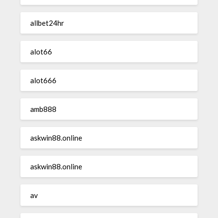
allbet24hr
alot66
alot666
amb888
askwin88.online
askwin88.online
av