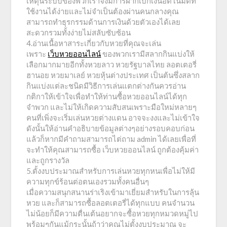
เหตุนี้ระบบของพวกเราจึงมีการฝากเบิกเงินอัตโนมัติที่
ใช้งานได้ง่ายและไม่จำเป็นต้องผ่านคนกลางคุณ
สามารถทำธุรกรรมด้านการเงินด้วยตัวเองได้เลย
สะดวกรวมทั้งง่ายไม่สลับซับซ้อน
4.อ่านเนื้อหาสาระเกี่ยวกับหวยที่คุณจะเล่น
เพราะ
เว็บหวยออนไลน์
ของพวกเรามีสลากกินแบ่งให้
เลือกมากมายอีกทั้งหวยลาว หวยรัฐบาลไทย ลอตเตอรี่
ฮานอย หวยมาเลย์ หวยหุ้นต่างประเทศ เป็นต้นซึ่งสลาก
กินแบ่งแต่ละชนิดมีวิธีการเล่นแตกต่างกันควรอ่าน
กติกาให้เข้าใจเพื่อทำให้ท่านซื้อหวยออนไลน์ได้ทุก
จำพวก และไม่ให้เกิดความสับสนเพราะมือใหม่หลายๆ
คนที่เพิ่งจะเริ่มเล่นหวยต่างแดน อาจจะงงและไม่เข้าใจ
ดังนั้นให้อ่านคำอธิบายข้อมูลต่างๆอย่างรอบคอบก่อน
แล้วก็หากมีคำถามสามารถไต่ถาม admin ได้เลยเพื่อที่
จะทำให้คุณสามารถซื้อ เว็บหวยออนไลน์ ถูกต้องคุ้มค่า
และถูกรางวัล
5.ตั้งงบประมาณสำหรับการเล่นหวยทุกหนเพื่อไม่ให้มี
ความทุกข์ร้อนต่อตนเองรวมทั้งคนอื่นๆ
เมื่อความสนุกสนานร่าเริงเข้ามาเยี่ยมสำหรับในการลุ้น
หวย และก็สามารถซื้อลอตเตอรี่ได้ทุกแบบ คนจำนวน
ไม่น้อยก็มีความตื่นเต้นอยากจะซื้อหวยทุกหมวดหมู่ไป
พร้อมๆกันแม้กระนั้นถ้าว่าคุณไม่ตั้งงบประมาณ จะ