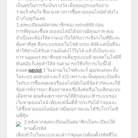
เป็นสุขในการรับเงินรางวัล เมื่อคุณถูกเบอร์อย่าง
รวดเร็วทันใจ ซึ่งแนวทางการซื้อหวยออนไลน์ทำยังไง
บ้างไปดูกันเลย
1.ลงทะเบียนสมัครสมาชิกของ lotto888 ก่อน
การที่คุณจะซื้อหวยออนไลน์ได้อย่างมีคุณภาพ คุณ
จำเป็นจะต้องให้ความเอาใจใส่กับการเลือกเว็บที่ดีและ
คุ้มค่าที่สุด คือระบบของเว็บไซต์ lotto 888 แค่นั้นที่จะ
ทำให้ท่านได้รับความมั่นคงไว้ใจได้ แล้วก็เป็นระบบ
การ support สมาชิกอย่างเต็มรูปแบบด้วยเทคโนโลยีที่
ทันสมัย ก็เลยทำให้ท่านสามารถใช้บริการเว็บนี้ได้
ตลอด
pgslot
1 วัน ผ่านเว็บไซต์และก็ application ทั้ง
ในระบบ android และก็ iOS เพราะฉะนั้นคุณจะบันเทิง
ใจกับการซื้อลอตเตอรี่ออนไลน์ยังไม่มีข้อจำกัดและก็มี
ข้อควรพิจารณา คืออย่าหลงเชื่อลิงค์หรือเว็บเลียนแบบ
เด็ดขาด คุณต้องตรวจทานให้ดีก่อนจะเข้าระบบของ
เว็บหวยออนไลน์ เพียงแค่นั้นที่ค้ำประกันได้ว่าคุณจะ
ได้ซื้อหวยออนไลน์อย่างมีคุณภาพและได้รับโปรโมชั่
นที่คุ้ม
2.หลังจากลงทะเบียนเป็นสมาชิกเป็นระเบียบให้
ท่านตั้งรหัส
เพื่อเข้าไปในระบบแนะนำว่าคุณควรต้องตั้งรหัสที่ไม่