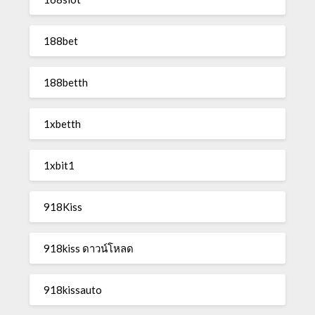
188bet
188betth
1xbetth
1xbit1
918Kiss
918kiss ดาวน์โหลด
918kissauto