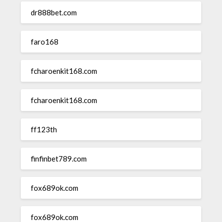
dr888bet.com
faro168
fcharoenkit168.com
fcharoenkit168.com
ff123th
finfinbet789.com
fox689ok.com
fox689ok.com