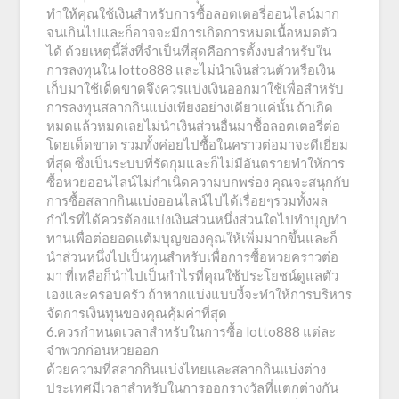
ทำให้คุณใช้เงินสำหรับการซื้อลอตเตอรี่ออนไลน์มาก
จนเกินไปและก็อาจจะมีการเกิดการหมดเนื้อหมดตัว
ได้ ด้วยเหตุนี้สิ่งที่จำเป็นที่สุดคือการตั้งงบสำหรับใน
การลงทุนใน lotto888 และไม่นำเงินส่วนตัวหรือเงิน
เก็บมาใช้เด็ดขาดจึงควรแบ่งเงินออกมาใช้เพื่อสำหรับ
การลงทุนสลากกินแบ่งเพียงอย่างเดียวแค่นั้น ถ้าเกิด
หมดแล้วหมดเลยไม่นำเงินส่วนอื่นมาซื้อลอตเตอรี่ต่อ
โดยเด็ดขาด รวมทั้งค่อยไปซื้อในคราวต่อมาจะดีเยี่ยม
ที่สุด ซึ่งเป็นระบบที่รัดกุมและก็ไม่มีอันตรายทำให้การ
ซื้อหวยออนไลน์ไม่กำเนิดความบกพร่อง คุณจะสนุกกับ
การซื้อสลากกินแบ่งออนไลน์ไปได้เรื่อยๆรวมทั้งผล
กำไรที่ได้ควรต้องแบ่งเงินส่วนหนึ่งส่วนใดไปทำบุญทำ
ทานเพื่อต่อยอดแต้มบุญของคุณให้เพิ่มมากขึ้นและก็
นำส่วนหนึ่งไปเป็นทุนสำหรับเพื่อการซื้อหวยคราวต่อ
มา ที่เหลือก็นำไปเป็นกำไรที่คุณใช้ประโยชน์ดูแลตัว
เองและครอบครัว ถ้าหากแบ่งแบบงี้จะทำให้การบริหาร
จัดการเงินทุนของคุณคุ้มค่าที่สุด
6.ควรกำหนดเวลาสำหรับในการซื้อ lotto888 แต่ละ
จำพวกก่อนหวยออก
ด้วยความที่สลากกินแบ่งไทยและสลากกินแบ่งต่าง
ประเทศมีเวลาสำหรับในการออกรางวัลที่แตกต่างกัน