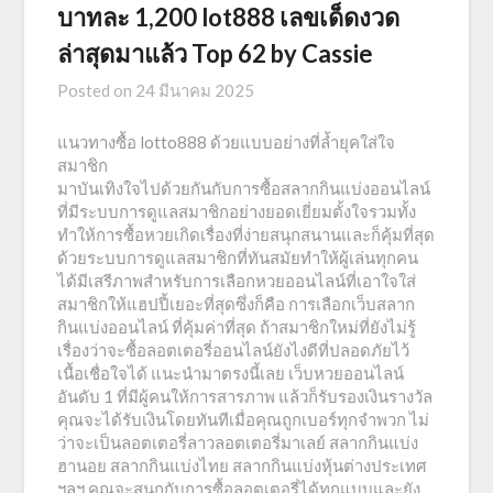
บาทละ 1,200 lot888 เลขเด็ดงวด
ล่าสุดมาแล้ว Top 62 by Cassie
Posted on
24 มีนาคม 2025
แนวทางซื้อ lotto888 ด้วยแบบอย่างที่ล้ำยุคใส่ใจ
สมาชิก
มาบันเทิงใจไปด้วยกันกับการซื้อสลากกินแบ่งออนไลน์
ที่มีระบบการดูแลสมาชิกอย่างยอดเยี่ยมตั้งใจรวมทั้ง
ทำให้การซื้อหวยเกิดเรื่องที่ง่ายสนุกสนานและก็คุ้มที่สุด
ด้วยระบบการดูแลสมาชิกที่ทันสมัยทำให้ผู้เล่นทุกคน
ได้มีเสรีภาพสำหรับการเลือกหวยออนไลน์ที่เอาใจใส่
สมาชิกให้แฮปปี้เยอะที่สุดซึ่งก็คือ การเลือกเว็บสลาก
กินแบ่งออนไลน์ ที่คุ้มค่าที่สุด ถ้าสมาชิกใหม่ที่ยังไม่รู้
เรื่องว่าจะซื้อลอตเตอรี่ออนไลน์ยังไงดีที่ปลอดภัยไว้
เนื้อเชื่อใจได้ แนะนำมาตรงนี้เลย เว็บหวยออนไลน์
อันดับ 1 ที่มีผู้คนให้การสารภาพ แล้วก็รับรองเงินรางวัล
คุณจะได้รับเงินโดยทันทีเมื่อคุณถูกเบอร์ทุกจำพวก ไม่
ว่าจะเป็นลอตเตอรี่ลาวลอตเตอรี่มาเลย์ สลากกินแบ่ง
ฮานอย สลากกินแบ่งไทย สลากกินแบ่งหุ้นต่างประเทศ
ฯลฯ คุณจะสนุกกับการซื้อลอตเตอรี่ได้ทุกแบบและยัง