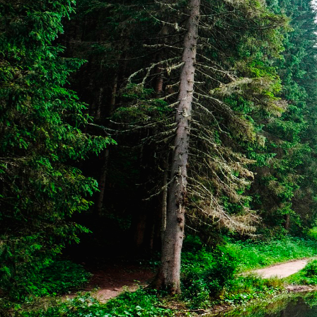
Skip
to
content