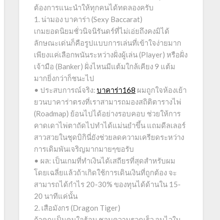
ต้องการแนะนำให้ทุกคนได้ทดลองครับ
1. น่ามอง บาคาร่า (Sexy Baccarat)
เกมยอดนิยมชั่วนิจนิรันดร์ที่ไม่เอ่ยถึงคงมิได้
ลักษณะเด่นก็คือรูปแบบการเล่นที่เข้าใจง่ายมาก
เพียงแค่เลือกพนันระหว่างฝั่งผู้เล่น (Player) หรือฝั่ง
เจ้ามือ (Banker) ฝั่งไหนมีแต้มใกล้เคียง 9 แต้ม
มากยิ่งกว่าก็ชนะไป
• ประสบการณ์จริง:
บาคาร่า168
ผมถูกใจห้องเย้า
ยวนบาคาร่าตรงที่เราสามารถมองสถิติตารางไพ่
(Roadmap) ย้อนไปได้อย่างรอบคอบ ช่วยให้การ
คาดเดาไพ่ตาถัดไปทำได้แม่นยำขึ้น แถมดีลเลอร์
สาวสวยในชุดบิกินี่ยังช่วยลดความเครียดระหว่าง
การเดิมพันเจริญมากมายๆขอรับ
• ผล: เป็นเกมที่ทำเงินได้เสถียรที่สุดสำหรับผม
โดยเฉลี่ยแล้วถ้าเกิดใช้การเดินเงินที่ถูกต้อง จะ
สามารถได้กำไร 20-30% ของทุนได้ด้านใน 15-
20 นาทีแค่นั้น
2. เสือมังกร (Dragon Tiger)
ถ้าคุณเป็นคนใจร้อน ชอบความรวดเร็ว จบไวใน