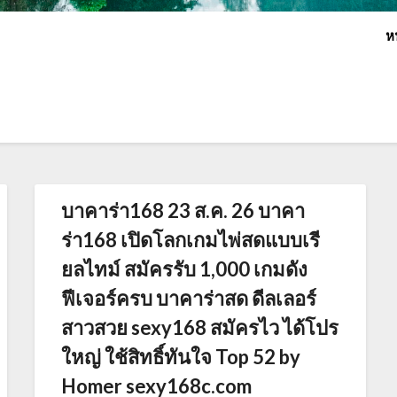
ห
บาคาร่า168 23 ส.ค. 26 บาคา
ร่า168 เปิดโลกเกมไพ่สดแบบเรี
ยลไทม์ สมัครรับ 1,000 เกมดัง
ฟีเจอร์ครบ บาคาร่าสด ดีลเลอร์
สาวสวย sexy168 สมัครไว ได้โปร
ใหญ่ ใช้สิทธิ์ทันใจ Top 52 by
Homer sexy168c.com