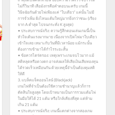
ไม่กี่วินาที เสือมังกรคือคำตอบนะครับ เกมนี้
วินิจฉัยกันด้วยไพ่เพียงแค่ “ใบเดียว” แค่นั้น ไม่มี
การจั่วเพิ่ม ฝั่งไหนแต้มใหญ่มากยิ่งกว่าชนะ (เรียง
จาก A ต่ำสุด ไปจนกระทั่ง K สูงสุด)
• ประสบการณ์จริง: ความรู้สึกตอนเล่นเกมนี้เป็น
หัวใจเต้นแรงมากมาย เนื่องจากเปิดไพ่มาใบเดียว
เข้าใจเลย เหมาะกับวันที่มีเวลาน้อย แม้กระนั้น
ต้องการเข้ามาได้กำไรระยะสั้น
• ข้อควรไตร่ตรอง: เหตุเพราะเกมจบไวมาก แม้
สติหลุดหรือดวงตก อาจส่งผลให้เสียเงินเสียทองทุน
ได้รวดเร็วเหมือนกัน ด้วยเหตุนี้จำเป็นต้องคุมสติ
ให้ดี
3. แบล็คแจ็คออนไลน์ (Blackjack)
เกมไพ่ที่จำเป็นต้องใช้ความชำนาญแล้วก็การ
ตัดสินใจสูงสุด โดยเป้าหมายเป็นการรวมแต้มไพ่
ในมือให้ได้ 21 แต้ม หรือใกล้เคียงที่สุด แต่ห้าม
เกิน 21 แต้ม
• ประสบการณ์จริง: เกมนี้แตกต่างจากสองเกม