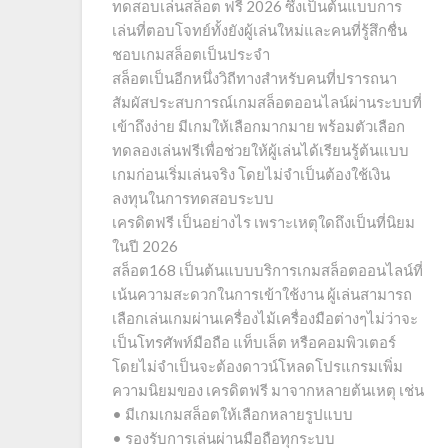
ทดสอบเล่นสล็อต ฟรี 2026 ซึ่งเป็นต้นแบบการ
เล่นที่ตอบโจทย์ทั้งยังผู้เล่นใหม่และคนที่รู้สึกชื่น
ชอบเกมสล็อตเป็นประจำ
สล็อตเป็นอีกหนึ่งวิถีทางสำหรับคนที่ปรารถนา
สัมผัสประสบการณ์เกมสล็อตออนไลน์ผ่านระบบที่
เข้าถึงง่าย มีเกมให้เลือกมากมาย พร้อมตัวเลือก
ทดลองเล่นฟรีเพื่อช่วยให้ผู้เล่นได้เรียนรู้ต้นแบบ
เกมก่อนเริ่มเล่นจริง โดยไม่จำเป็นต้องใช้เงิน
ลงทุนในการทดสอบระบบ
เครดิตฟรี เป็นอย่างไร เพราะเหตุใดถึงเป็นที่นิยม
ในปี 2026
สล็อต168 เป็นต้นแบบบริการเกมสล็อตออนไลน์ที่
เน้นความสะดวกในการเข้าใช้งาน ผู้เล่นสามารถ
เลือกเล่นเกมผ่านเครื่องไม้เครื่องมือต่างๆไม่ว่าจะ
เป็นโทรศัพท์มือถือ แท็บเล็ต หรือคอมพิวเตอร์
โดยไม่จำเป็นจะต้องดาวน์โหลดโปรแกรมเพิ่ม
ความนิยมของ เครดิตฟรี มาจากหลายต้นเหตุ เช่น
• มีเกมเกมสล็อตให้เลือกหลายรูปแบบ
• รองรับการเล่นผ่านมือถือทุกระบบ