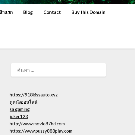
น้าแรก
Blog
Contact
Buy this Domain
ค้นหา
สำหรับ:
https://918kissauto.xyz
ดูหนังออนไลน์
sa gaming
joker123
http://www.movie87hd.com
https://www.pussy888play.com