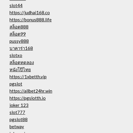
slot44
https://judhai168.co
https://bonus888.life
สล็อต888
สล็อต99
pussy888
บาคาร่า168
slotxo
สล็อตทดลอง
หนังโป๊ไทย
https://1xbetth.vip
pgslot
https://allbet24hr.win
https://pgslotth.io
joker 123
slot777
pgslot88
betway