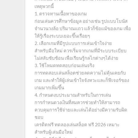
เหตุพวกนี้
1. ตรวจทานเนื้อหาของเกม
ก่อนเล่นควรศึกษาข้อมูล อย่างเช่น รูปแบบโบนัส
จำนวนวงล้อ ปริมาณแถว แล้วก็ข้อแม้ของเกม เพื่อ
ให้รู้เรื่องระบบเยอะขึ้นเรื่อยๆ
2. เลือกเกมที่มีรูปแบบการเล่นเข้าใจง่าย
สำหรับมือใหม่ ควรเริ่มจากเกมที่มีระบบระเบียบ
ไม่สลับซับซ้อน เพื่อเรียนรู้กลไกต่างๆได้ง่าย
3. ใช้โหมดทดสอบก่อนเล่นจริง
การทดสอบเล่นสล็อตช่วยลดความไม่คุ้นเคยกับ
เกม และทำให้ผู้เล่นเข้าใจจังหวะและก็ฟีเจอร์ของ
เกมมากเพิ่มขึ้น
4. กำหนดงบประมาณสำหรับในการเล่น
การกำหนดวงเงินที่สมควรช่วยทำให้สามารถ
ควบคุมการใช้จ่ายและเล่นได้อย่างมีความรับผิด
ชอบ
เครดิตฟรี ทดลองเล่นสล็อต ฟรี 2026 เหมาะ
สำหรับผู้เล่นมือใหม่