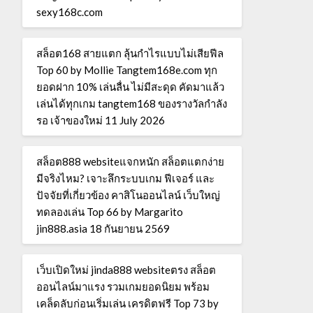
sexy168c.com
สล็อต168 สายแตก ลุ้นกำไรแบบไม่เสียฟีล
Top 60 by Mollie Tangtem168e.com ทุก
ยอดฝาก 10% เล่นลื่น ไม่มีสะดุด คัดมาแล้ว
เล่นได้ทุกเกม tangtem168 ของรางวัลกำลัง
รอ เจ้าของใหม่ 11 July 2026
สล็อต888 websiteแจกหนัก สล็อตแตกง่าย
มีจริงไหม? เจาะลึกระบบเกม ฟีเจอร์ และ
ปัจจัยที่เกี่ยวข้อง คาสิโนออนไลน์ เว็บใหญ่
ทดลองเล่น Top 66 by Margarito
jin888.asia 18 กันยายน 2569
เว็บเปิดใหม่ jinda888 websiteตรง สล็อต
ออนไลน์มาแรง รวมเกมยอดนิยม พร้อม
เคล็ดลับก่อนเริ่มเล่น เครดิตฟรี Top 73 by