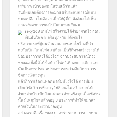
เสริมกระเป๋าของผมในวันแล้ววันเล่า
วันนี้ผมเลยต้องการจะมาแชร์ประสบการณ์แบบ
หมดเปลือก ไม่มีอวย เพื่อให้ผู้ที่กำลังลังเลได้เห็น
ภาพจริงจากการลงไปในสนามครับผม
sexy168 เกมไพ่ สร้างรายได้ง่ายๆฝากไว ถอน
เงินมั่นใจ จ่ายจริง ทุกๆวัน ได้เช่นไร
ปริศนาแรกที่ผู้คนจำนวนมากชอบตั้งเรื่องที่น่า
สงสัยเป็น “เกมไพ่จะเปลี่ยนเป็นวิถีทางสร้างรายได้
ป้อมปราการคงได้ยังไง?” จากประสบการณ์ตรง
ของผม สิ่งนี้มิได้ขึ้นกับ “โชค” เพียงอย่างเดียว แต่
มันเป็นการประสมประสานระหว่างจิตวิทยา การ
จัดการเงินลงทุน
แล้วก็การเลือกแพลตฟอร์มที่ไว้ใจได้ การที่ผม
เลือกใช้บริการที่ sexy168 เกมไพ่ สร้างรายได้
ง่ายๆฝากไว เบิกเงินแน่นอน จ่ายจริง ทุกเมื่อเชื่อวัน
นั้น มีเหตุมีผลหลักๆอยู่ 3 ประการที่ทำให้ผมกล้า
ควักเงินในกระเป๋ามาลงทุน
อย่างแรกคือเรื่องของ บาคาร่า ระบบการถ่ายทอด