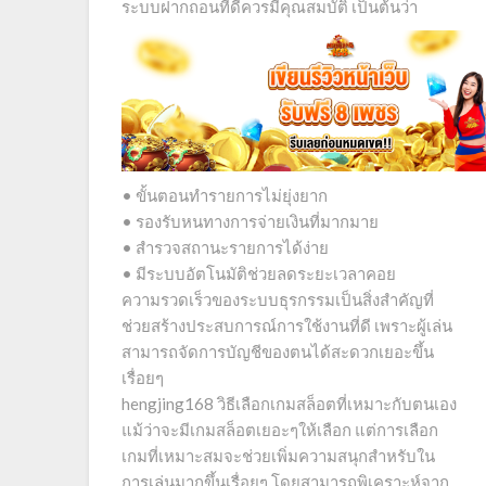
ระบบฝากถอนที่ดีควรมีคุณสมบัติ เป็นต้นว่า
• ขั้นตอนทำรายการไม่ยุ่งยาก
• รองรับหนทางการจ่ายเงินที่มากมาย
• สำรวจสถานะรายการได้ง่าย
• มีระบบอัตโนมัติช่วยลดระยะเวลาคอย
ความรวดเร็วของระบบธุรกรรมเป็นสิ่งสำคัญที่
ช่วยสร้างประสบการณ์การใช้งานที่ดี เพราะผู้เล่น
สามารถจัดการบัญชีของตนได้สะดวกเยอะขึ้น
เรื่อยๆ
hengjing168 วิธีเลือกเกมสล็อตที่เหมาะกับตนเอง
แม้ว่าจะมีเกมสล็อตเยอะๆให้เลือก แต่การเลือก
เกมที่เหมาะสมจะช่วยเพิ่มความสนุกสำหรับใน
การเล่นมากขึ้นเรื่อยๆ โดยสามารถพิเคราะห์จาก