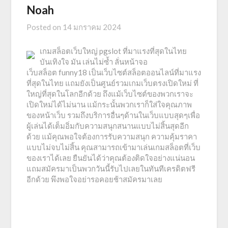
Noah
Posted on
14 มกราคม 2024
เกมสล็อตเว็บใหญ่ pgslot ที่มาแรงที่สุดในไทย
บันเทิงใจ มัน เล่นไม่ซ้ำ ลั่นหน้าจอ
เว็บสล็อต funny18 เป็นเว็บไซต์สล็อตออนไลน์ที่มาแรง
ที่สุดในไทย แถมยังเป็นศูนย์รวมเกมเว็บตรงเปิดใหม่ ที่
ใหญ่ที่สุดในโลกอีกด้วย ถึงแม้เว็บไซต์ของพวกเราจะ
เปิดใหม่ได้ไม่นาน แม้กระนั้นพวกเราก็ใส่ใจคุณภาพ
ของหน้าเว็บ รวมถึงบริการอื่นๆด้านในเว็บแบบสุดๆเพื่อ
ผู้เล่นได้เต็มอิ่มกับความสนุกสนานแบบไม่สิ้นสุดอีก
ด้วย แม้คุณพอใจต้องการรับความสนุก ความคุ้มราคา
แบบไม่จบไม่สิ้น คุณสามารถเข้ามาเล่นเกมสล็อตที่เว็บ
ของเราได้เลย ยืนยันได้ว่าคุณต้องติดใจอย่างแน่นอน
แถมสมัครมาเป็นพวกวันนี้รับไปเลยในทันทีเครดิตฟรี
อีกด้วย พึงพอใจอย่ารอคอยช้าสมัครมาเลย