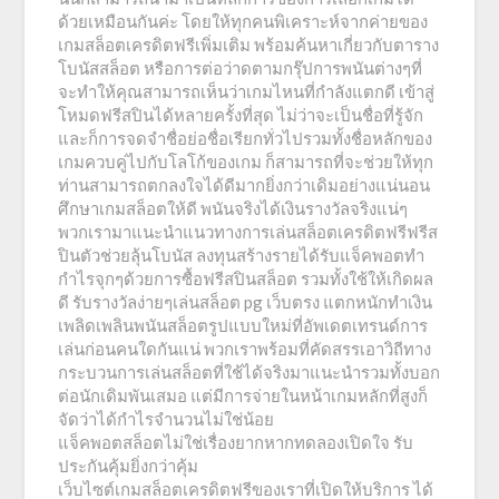
ด้วยเหมือนกันค่ะ โดยให้ทุกคนพิเคราะห์จากค่ายของ
เกมสล็อตเครดิตฟรีเพิ่มเติม พร้อมค้นหาเกี่ยวกับตาราง
โบนัสสล็อต หรือการต่อว่าดตามกรุ๊ปการพนันต่างๆที่
จะทำให้คุณสามารถเห็นว่าเกมไหนที่กำลังแตกดี เข้าสู่
โหมดฟรีสปินได้หลายครั้งที่สุด ไม่ว่าจะเป็นชื่อที่รู้จัก
และก็การจดจำชื่อย่อชื่อเรียกทั่วไปรวมทั้งชื่อหลักของ
เกมควบคู่ไปกับโลโก้ของเกม ก็สามารถที่จะช่วยให้ทุก
ท่านสามารถตกลงใจได้ดีมากยิ่งกว่าเดิมอย่างแน่นอน
ศึกษาเกมสล็อตให้ดี พนันจริงได้เงินรางวัลจริงแน่ๆ
พวกเรามาแนะนำแนวทางการเล่นสล็อตเครดิตฟรีฟรีส
ปินตัวช่วยลุ้นโบนัส ลงทุนสร้างรายได้รับแจ็คพอตทำ
กำไรจุกๆด้วยการซื้อฟรีสปินสล็อต รวมทั้งใช้ให้เกิดผล
ดี รับรางวัลง่ายๆเล่นสล็อต pg เว็บตรง แตกหนักทำเงิน
เพลิดเพลินพนันสล็อตรูปแบบใหม่ที่อัพเดตเทรนด์การ
เล่นก่อนคนใดกันแน่ พวกเราพร้อมที่คัดสรรเอาวิถีทาง
กระบวนการเล่นสล็อตที่ใช้ได้จริงมาแนะนำรวมทั้งบอก
ต่อนักเดิมพันเสมอ แต่มีการจ่ายในหน้าเกมหลักที่สูงก็
จัดว่าได้กำไรจำนวนไม่ใช่น้อย
แจ็คพอตสล็อตไม่ใช่เรื่องยากหากทดลองเปิดใจ รับ
ประกันคุ้มยิ่งกว่าคุ้ม
เว็บไซต์เกมสล็อตเครดิตฟรีของเราที่เปิดให้บริการ ได้