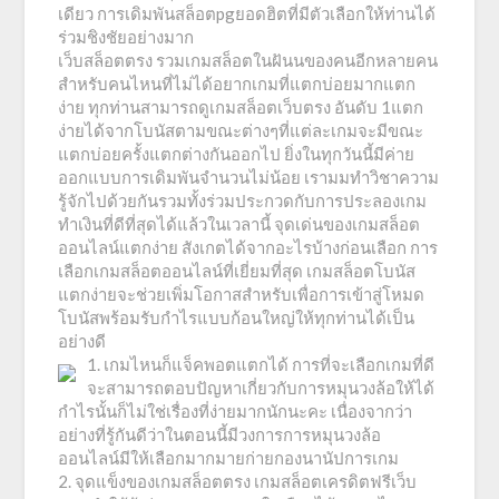
เดียว การเดิมพันสล็อตpgยอดฮิตที่มีตัวเลือกให้ท่านได้
ร่วมชิงชัยอย่างมาก
เว็บสล็อตตรง รวมเกมสล็อตในฝันนของคนอีกหลายคน
สำหรับคนไหนที่ไม่ได้อยากเกมที่แตกบ่อยมากแตก
ง่าย ทุกท่านสามารถดูเกมสล็อตเว็บตรง อันดับ 1แตก
ง่ายได้จากโบนัสตามขณะต่างๆที่แต่ละเกมจะมีขณะ
แตกบ่อยครั้งแตกต่างกันออกไป ยิ่งในทุกวันนี้มีค่าย
ออกแบบการเดิมพันจำนวนไม่น้อย เรามมทำวิชาความ
รู้จักไปด้วยกันรวมทั้งร่วมประกวดกับการประลองเกม
ทำเงินที่ดีที่สุดได้แล้วในเวลานี้ จุดเด่นของเกมสล็อต
ออนไลน์แตกง่าย สังเกตได้จากอะไรบ้างก่อนเลือก การ
เลือกเกมสล็อตออนไลน์ที่เยี่ยมที่สุด เกมสล็อตโบนัส
แตกง่ายจะช่วยเพิ่มโอกาสสำหรับเพื่อการเข้าสู่โหมด
โบนัสพร้อมรับกำไรแบบก้อนใหญ่ให้ทุกท่านได้เป็น
อย่างดี
1. เกมไหนก็แจ็คพอตแตกได้ การที่จะเลือกเกมที่ดี
จะสามารถตอบปัญหาเกี่ยวกับการหมุนวงล้อให้ได้
กำไรนั้นก็ไม่ใช่เรื่องที่ง่ายมากนักนะคะ เนื่องจากว่า
อย่างที่รู้กันดีว่าในตอนนี้มีวงการการหมุนวงล้อ
ออนไลน์มีให้เลือกมากมายก่ายกองนานัปการเกม
2. จุดแข็งของเกมสล็อตตรง เกมสล็อตเครดิตฟรีเว็บ