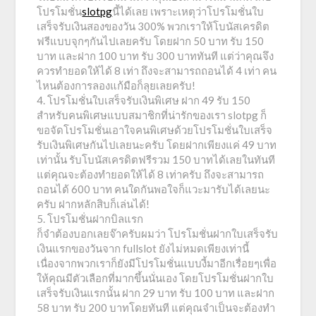
โปรโมชั่น
slotpg
นี้ได้เลย เพราะเหตุว่าโปรโมชั่นใบ
เสร็จรับเงินสองของวัน 300% พวกเราให้โบนัสเครดิต
ฟรีแบบจุกๆกันไปเลยครับ โดยฝาก 50 บาท รับ 150
บาท และฝาก 100 บาท รับ 300 บาททันที แต่ว่าคุณจึง
ควรทำยอดให้ได้ 8 เท่า ถึงจะสามารถถอนได้ 4 เท่า คน
ไหนต้องการลองแก้มือก็ลุยเลยครับ!
4. โปรโมชั่นใบเสร็จรับเงินพิเศษ ฝาก 49 รับ 150
สำหรับคนพิเศษแบบสมาชิกที่น่ารักของเรา slotpg ก็
ขอจัดโปรโมชั่นเอาใจคนพิเศษด้วยโปรโมชั่นใบเสร็จ
รับเงินพิเศษกันไปเลยนะครับ โดยฝากเพียงแค่ 49 บาท
เท่านั้น รับโบนัสเครดิตฟรีรวม 150 บาทได้เลยในทันที
แต่คุณจะต้องทำยอดให้ได้ 8 เท่าครับ ถึงจะสามารถ
ถอนได้ 600 บาท คนใดกันพอใจก็แวะมารับได้เลยนะ
ครับ ฝากหลักสิบก็เล่นได้!
5. โปรโมชั่นฝากบิลแรก
ก็จำต้องบอกเลยจ๊าครับผมว่า โปรโมชั่นฝากใบเสร็จรับ
เงินแรกของวันจาก fullslot ยังไม่หมดเพียงเท่านี้
เนื่องจากพวกเราก็ยังมีโปรโมชั่นแบบงี้มาอีกเรื่อยๆเพื่อ
ให้คุณมีตัวเลือกที่มากขึ้นนั่นเอง โดยโปรโมชั่นฝากใบ
เสร็จรับเงินแรกนั้น ฝาก 29 บาท รับ 100 บาท และฝาก
58 บาท รับ 200 บาทโดยทันที แต่คุณจำเป็นจะต้องทำ