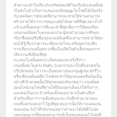
ทำความเข้าใจเกี่ยวกับทรัพย์สมบัติในกรุ๊ปนักเล่นสล็อต
เป็นยังไงบ้างในการเล่นเกมสล็อตpgเว็บไซต์ได้เงินจริง
กับเทคนิคการสังเกตที่สามารถจะช่วยให้ท่านสามารถ
สร้างรายได้จากการหมุนวงล้อได้อย่างดีที่สุด อย่างไรก็
แล้วแต่ขั้นตอนการที่แนะนำที่สุด คือการให้คุณเลือก
เล่นเกมสล็อตเว็บตรงแตกง่าย ผู้คนจำนวนมากที่ชอบ
เรียกชื่อย่อหรือชื่อของเกมสล็อตที่จะสามารถช่วยให้ทุก
คนได้รู้เรื่องว่าควรจะเลือกเกมไหน หรือพูดง่ายๆคือ
การเลือกเกมสล็อตจากชื่อเป็นเลิศในตัวเลือกของการ
เลือกเกมที่เยี่ยมที่สุด
จะเล่นเว็บสล็อตตรง แจ็คพอตแตกจริงรึป่าว
เกมสล็อตเว็บตรง อันดับ 1แตกง่ายจะเป็นที่บอกต่อใน
กรุ๊ปนักพนัน ไม่ว่าจะเป็นหนทางของกลุ่มผู้เล่น นักรีวิว
หรือเซียนสล็อตที่มาไลฟ์สด ทำให้ทุกคนเคยชินกันเป็น
อย่างดี ด้วยเหตุนั้นให้ทุกคนลองสังเกตดูว่า เกมสล็อต
ออนไลน์เกมไหนที่ท่านได้ยินบ่อยๆเห็นแก่ได้รับการ
บอกต่อเป็นประจำ พร้อมทั้งลองเอามาเป็นตัวเลือก
สำหรับเพื่อการวางเดิมพันนะคะ บันทึกช่วงเวลาของ
เกมที่แตกบ่อยเอาไว้สูงที่สุด ต่อจากนั้นให้วางแผนเล่น
ของแต่ละวันไว้ดีๆรับรองเลยว่าท่านจะได้สถิติโบนัส
แตกบ่อยมากที่ทุกคนสามารถมีเป็นของตนเองไว้เลยที