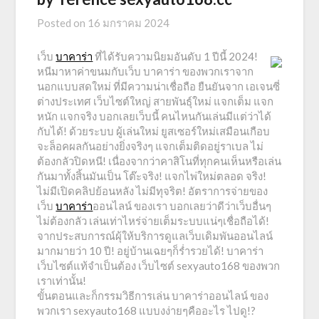
Posted on
16 มกราคม 2024
เว็บ
บาคาร่า
ที่ได้รับความนิยมอันดับ 1 ปีนี้ 2024!
หนีมาหาค่าขนมกับเว็บ บาคาร่า ของพวกเราจาก
นอกแบบสดใหม่ ที่มีความน่าเชื่อถือ ยืนยันจาก เอเจนซี่
ต่างประเทศ เว็บไซต์ใหญ่ สายพันธุ์ใหม่ แจกเต็ม แจก
หนัก แจกจริง บอกเลยเว็บนี้ คนไหนกันเล่นมีแต่ว่าได้
กับได้! ด้วยระบบ ผู้เล่นใหม่ ยูสเซอร์ใหม่เสมือนเกือบ
จะล็อคผลกันอย่างยิ่งจริงๆ แจกเต็มติดอยู่ราเบล ไม่
ต้องกลัวปิดหนี! เนื่องจากว่าคาสิโนที่ทุกคนเห็นหรือเล่น
กันมาทั้งสิ้นมันเป็น โต๊ะจริง! แจกไพ่ใหม่ตลอด จริง!
ไม่มีเปิดคลิปย้อนหลัง ไม่มีทุจริต! อัตราการจ่ายของ
เว็บ
บาคาร่า
ออนไลน์ ของเรา บอกเลยว่าดีว่าเว็บอื่นๆ
ไม่ต้องกลัว เล่นเท่าไหร่จ่ายเต็มระบบแน่ๆเชื่อถือได้!
จากประสบการณ์ผุ้ให้บริการดูแลเว็บเดิมพันออนไลน์
มากมายว่า 10 ปี! อยู่บ้านเฉยๆก็ร่ำรวยได้! บาคาร่า
เว็บไซต์แท้จำเป็นต้อง เว็บไซต์ sexyauto168 ของพวก
เราเท่านั้น!
ขั้นตอนและก็กรรมวิธีการเล่น บาคาร่าออนไลน์ ของ
พวกเรา sexyauto168 แบบงง่ายๆคืออะไร ไปดู!?