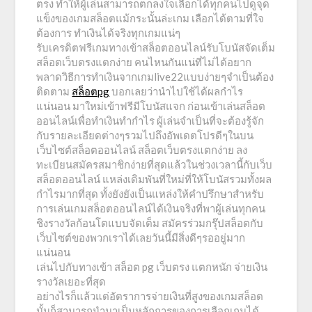
ตรง ทำให้ผู้เล่นสามารถตกลงใจเลือกได้ทุกคนไปดูจุด
แข็งของเกมสล็อตแม้กระนั้นล่ะเกม เลือกได้ตามที่ใจ
ต้องการ ทำเงินได้จริงทุกเกมแน่ๆ
รับเครดิตฟรีเกมทางเข้าสล็อตออนไลน์รับโบนัสจัดเต็ม
สล็อตเว็บตรงแตกง่าย คนไหนกันแน่ที่ไม่ได้อยาก
พลาดวิธีการทำเงินจากเกมlive22แบบง่ายๆจำเป็นต้อง
ติดตาม
สล็อตpg
บอกเลยว่านำไปใช้ได้ผลกำไร
แน่นอน มาใหม่เข้าฟรีมีโบนัสแจก ก่อนเข้าเล่นสล็อต
ออนไลน์เพื่อทำเงินทำกำไร ผู้เล่นจำเป็นที่จะต้องรู้จัก
กับรายละเอียดต่างๆรวมไปถึงอัพเดตโปรดีๆในบน
เว็บไซต์สล็อตออนไลน์ สล็อตเว็บตรงแตกง่าย ลง
ทะเบียนสมัครสมาชิกง่ายที่สุดแล้วในช่วงเวลานี้กับเว็บ
สล็อตออนไลน์ แหล่งเดิมพันที่ใหม่ที่ให้โบนัสรวมทั้งผล
กำไรมากที่สุด ทั้งยังยังเป็นแหล่งให้คำปรึกษาสำหรับ
การเล่นเกมสล็อตออนไลน์ได้เงินจริงที่พาผู้เล่นทุกคน
ชิงรางวัลก้อนโตแบบจัดเต็ม สมัครร่วมกรุ๊ปสล็อตกับ
เว็บไซต์ของพวกเราได้เลยวันนี้มีสิ่งดีๆรออยู่มาก
แน่นอน
เล่นไปกับทางเข้า สล็อต pg เว็บตรง แตกหนัก จ่ายเงิน
รางวัลเยอะที่สุด
อย่างไรก็แล้วแต่อัตราการจ่ายเงินที่สูงของเกมสล็อต
นั้นก็สามารถนำมาเป็นหลักการของการเลือกเกมได้