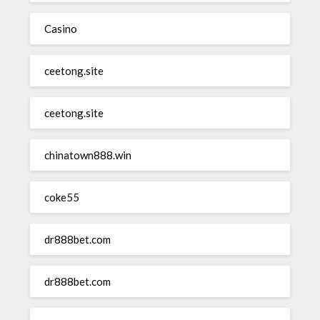
Casino
ceetong.site
ceetong.site
chinatown888.win
coke55
dr888bet.com
dr888bet.com