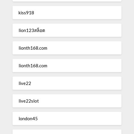
kiss918
lion123สล็อต
lionth168.com
lionth168.com
live22
live22slot
london45