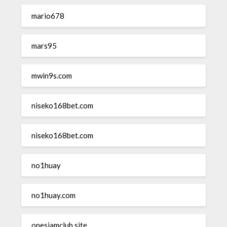
mario678
mars95
mwin9s.com
niseko168bet.com
niseko168bet.com
no1huay
no1huay.com
onesiamclub.site