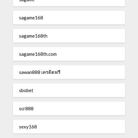
sagame168
sagame168th
sagame168th.com
sawan888 เครดิตฟรี
sbobet
scr888
sexy168