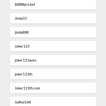
ib888pro.bet
Jinda55
jinda888
Joker123
joker123auto
joker123th
Joker123th.com
Judhai168