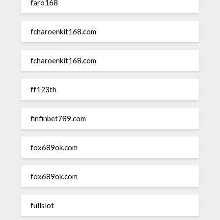
faro168
fcharoenkit168.com
fcharoenkit168.com
ff123th
finfinbet789.com
fox689ok.com
fox689ok.com
fullslot