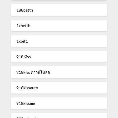
188betth
1xbetth
1xbit1
918Kiss
918kiss ดาวน์โหลด
918kissauto
918kissme