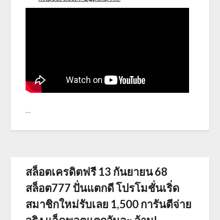
…
สล็อตเครดิตฟรี 13 กันยายน 68
สล็อต777 ปั่นแตกดี โปรโมชั่นเริ่ด
สมาชิกใหม่รับเลย 1,500 การันตีจ่าย