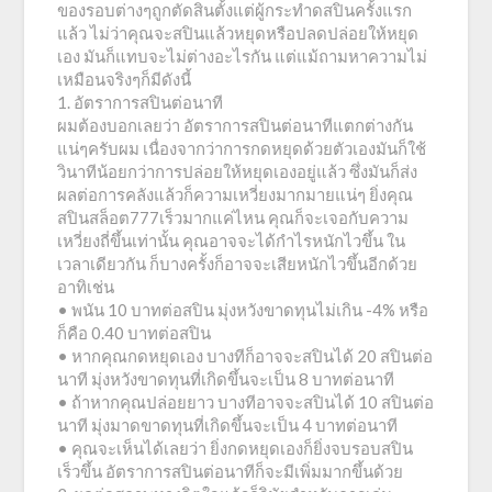
ของรอบต่างๆถูกตัดสินตั้งแต่ผู้กระทำดสปินครั้งแรก
แล้ว ไม่ว่าคุณจะสปินแล้วหยุดหรือปลดปล่อยให้หยุด
เอง มันก็แทบจะไม่ต่างอะไรกัน แต่แม้ถามหาความไม่
เหมือนจริงๆก็มีดังนี้
1. อัตราการสปินต่อนาที
ผมต้องบอกเลยว่า อัตราการสปินต่อนาทีแตกต่างกัน
แน่ๆครับผม เนื่องจากว่าการกดหยุดด้วยตัวเองมันก็ใช้
วินาทีน้อยกว่าการปล่อยให้หยุดเองอยู่แล้ว ซึ่งมันก็ส่ง
ผลต่อการคลังแล้วก็ความเหวี่ยงมากมายแน่ๆ ยิ่งคุณ
สปินสล็อต777เร็วมากแค่ไหน คุณก็จะเจอกับความ
เหวี่ยงถี่ขึ้นเท่านั้น คุณอาจจะได้กำไรหนักไวขึ้น ใน
เวลาเดียวกัน ก็บางครั้งก็อาจจะเสียหนักไวขึ้นอีกด้วย
อาทิเช่น
• พนัน 10 บาทต่อสปิน มุ่งหวังขาดทุนไม่เกิน -4% หรือ
ก็คือ 0.40 บาทต่อสปิน
• หากคุณกดหยุดเอง บางทีก็อาจจะสปินได้ 20 สปินต่อ
นาที มุ่งหวังขาดทุนที่เกิดขึ้นจะเป็น 8 บาทต่อนาที
• ถ้าหากคุณปล่อยยาว บางทีอาจจะสปินได้ 10 สปินต่อ
นาที มุ่งมาดขาดทุนที่เกิดขึ้นจะเป็น 4 บาทต่อนาที
• คุณจะเห็นได้เลยว่า ยิ่งกดหยุดเองก็ยิ่งจบรอบสปิน
เร็วขึ้น อัตราการสปินต่อนาทีก็จะมีเพิ่มมากขึ้นด้วย