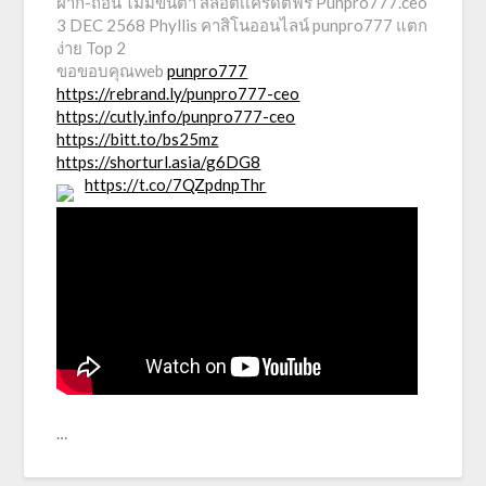
ฝาก-ถอน ไม่มีขั้นต่ำ สล็อตเเครดิตฟรี Punpro777.ceo
3 DEC 2568 Phyllis คาสิโนออนไลน์ punpro777 แตก
ง่าย Top 2
ขอขอบคุณweb
punpro777
https://rebrand.ly/punpro777-ceo
https://cutly.info/punpro777-ceo
https://bitt.to/bs25mz
https://shorturl.asia/g6DG8
https://t.co/7QZpdnpThr
…