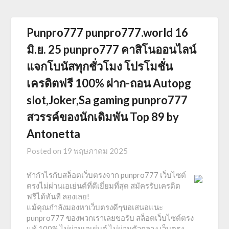
Punpro777 punpro777.world 16
มิ.ย. 25 punpro777 คาสิโนออนไลน์
แจกโบนัสทุกชั่วโมง โปรโมชั่น
เครดิตฟรี 100% ฝาก-ถอน Autopg
slot,Joker,Sa gaming punpro777
สวรรค์ของนักเดิมพัน Top 89 by
Antonetta
Posted on
19 พฤษภาคม 2025
ทำกำไรกับสล็อตเว็บตรงจาก punpro777 เว็บไซต์
ตรงไม่ผ่านเอเย่นต์ที่ดีเยี่ยมที่สุด สมัครรับเครดิต
ฟรีได้ทันที ลองเลย!
แม้คุณกำลังมองหาเว็บตรงดีๆขอเสนอแนะ
punpro777 ของพวกเราเลยขอรับ สล็อตเว็บไซต์ตรง
แท้ 100% ไม่ผ่านเอเย่นต์ ไม่ผ่านตัวกลาง เว็บตรง