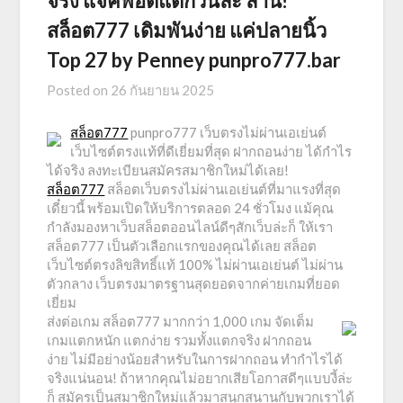
จริง แจ็คพอตแตกวันละ ล้าน!
สล็อต777 เดิมพันง่าย แค่ปลายนิ้ว
Top 27 by Penney punpro777.bar
Posted on
26 กันยายน 2025
สล็อต777
punpro777 เว็บตรงไม่ผ่านเอเย่นต์
เว็บไซต์ตรงแท้ที่ดีเยี่ยมที่สุด ฝากถอนง่าย ได้กำไร
ได้จริง ลงทะเบียนสมัครสมาชิกใหม่ได้เลย!
สล็อต777
สล็อตเว็บตรงไม่ผ่านเอเย่นต์ที่มาแรงที่สุด
เดี๋ยวนี้ พร้อมเปิดให้บริการตลอด 24 ชั่วโมง แม้คุณ
กำลังมองหาเว็บสล็อตออนไลน์ดีๆสักเว็บล่ะก็ ให้เรา
สล็อต777 เป็นตัวเลือกแรกของคุณได้เลย สล็อต
เว็บไซต์ตรงลิขสิทธิ์แท้ 100% ไม่ผ่านเอเย่นต์ ไม่ผ่าน
ตัวกลาง เว็บตรงมาตรฐานสุดยอดจากค่ายเกมที่ยอด
เยี่ยม
ส่งต่อเกม สล็อต777 มากกว่า 1,000 เกม จัดเต็ม
เกมแตกหนัก แตกง่าย รวมทั้งแตกจริง ฝากถอน
ง่าย ไม่มีอย่างน้อยสำหรับในการฝากถอน ทำกำไรได้
จริงแน่นอน! ถ้าหากคุณไม่อยากเสียโอกาสดีๆแบบงี้ล่ะ
ก็ สมัครเป็นสมาชิกใหม่แล้วมาสนุกสนานกับพวกเราได้