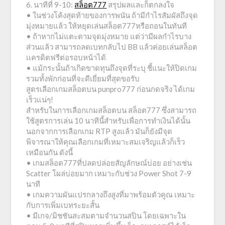
6. นาทีที่ 9-10:
สล็อต777
สรุปผลและก็ตกลงใจ
• ในช่วงโค้งสุดท้ายของการพนัน ถ้ามีกำไรสัมผัสถึงจุด
มุ่งหมายแล้ว ให้หยุดเล่นสล็อต777หรือถอนในทันที
• ถ้าหากไม่แตะตามจุดมุ่งหมาย แต่ว่ามีผลกำไรบาง
ส่วนแล้ว สามารถลดเบทกลับไป BB แล้วค่อยเล่นสล็อต
เเครดิตฟรีต่อรอบหน้าได้
• แม้กระนั้นถ้าเกิดขาดทุนถึงจุดที่ระบุ ชี้แนะให้ปิดเกม
รวมทั้งพักก่อนที่จะดีเยี่ยมที่สุดขอรับ
สูตรเลือกเกมสล็อตบน punpro777 ก่อนกดจริง ได้เกม
เร็วแน่ๆ!
สำหรับในการเลือกเกมสล็อตบน สล็อต777 ซึ่งสามารถ
ใช้สูตรการเล่น 10 นาทีนี้สำหรับเพื่อการทำเงินได้นั้น
นอกจากการเลือกเกม RTP สูงแล้ว มันก็ยังมีจุด
พิจารณาให้คุณเลือกเกมที่เหมาะสมเจริญแล้วก็เร็ว
เหมือนกัน ดังนี้
• เกมสล็อต777ที่ปลดปล่อยสัญลักษณ์บ่อย อย่างเช่น
Scatter โผล่บ่อยมาก เหมาะกับช่วง Power Shot 7-9
นาที
• เกมความผันแปรกลางถึงสูงที่มาพร้อมตัวคูณ เหมาะ
กับการเพิ่มเบทระยะสั้น
• มีเกจ/มิชชันสะสมตามจำนวนสปิน โดยเฉพาะใน