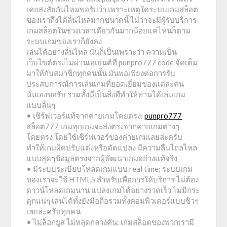
เคยสงสัยกันไหมขอรับว่า เพราะเหตุใดระบบเกมสล็อต
ของเราถึงได้ลื่นไหลมากขนาดนี้ ไม่ว่าจะมีผู้รับบริการ
เกมสล็อตในช่วงเวลาเดียวกันมากน้อยแค่ไหนก็ตาม
ระบบเกมของเราก็ยังคง
เล่นได้อย่างลื่นไหล นั่นก็เป็นเพราะว่า ความเป็น
เว็บไซต์ตรงไม่ผ่านเอเย่นต์ที่ punpro777 code จัดเต็ม
มาให้กับสมาชิกทุกคนนั้น มันพอเพียงต่อการรับ
ประสบการณ์การเล่นเกมที่ยอดเยี่ยมของแต่ละคน
นั่นเองขอรับ รวมทั้งนี่เป็นสิ่งที่ทำให้ท่านได้เล่นเกม
แบบลื่นๆ
• เซิร์ฟเวอร์แท้จากค่ายเกมโดยตรง:
punpro777
สล็อต777 เกมทุกเกมจะส่งตรงจากค่ายเกมต่างๆ
โดยตรง โดยใช้เซิร์ฟเวอร์ของค่ายเกมเลยล่ะครับ
ทำให้เกมผิดปรับแต่งหรือดัดแปลง มีความลื่นไถลไหล
แบบสุดๆข้อมูลตรงจากผู้พัฒนาเกมอย่างแท้จริง
• มีระบบระเบียบโหลดเกมแบบ real time: ระบบเกม
ของเราจะใช้ HTML5 สำหรับเพื่อการให้บริการ ไม่ต้อง
ดาวน์โหลดเกมนาน แปลงเกมได้อย่างรวดเร็ว ไม่มีกระ
ตุกแน่ๆ เล่นได้ทั้งยังมือถือรวมทั้งคอมพิวเตอร์แบบชิวๆ
เลยล่ะครับทุกคน
• ไม่ล็อกยูส ไม่หลุดกลางคัน: เกมสล็อตของพวกเรามี