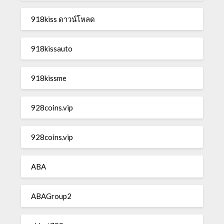
918kiss ดาวน์โหลด
918kissauto
918kissme
928coins.vip
928coins.vip
ABA
ABAGroup2