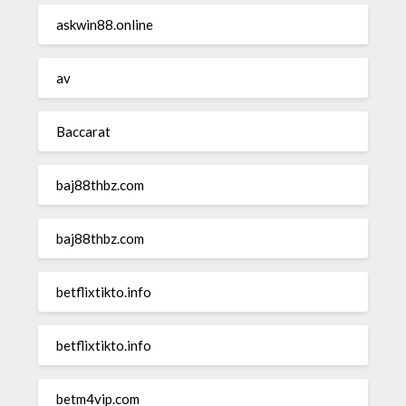
askwin88.online
av
Baccarat
baj88thbz.com
baj88thbz.com
betflixtikto.info
betflixtikto.info
betm4vip.com