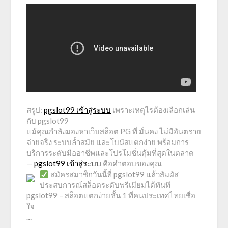
สรุป:
pgslot99 เข้าสู่ระบบ
เพราะเหตุไรต้องเลือกเล่น
กับ pgslot99
แม้คุณกำลังมองหาเว็บสล็อต PG ที่ มั่นคง ไม่มีอันตราย
จ่ายจริง ระบบล้ำสมัย และโบนัสแตกง่าย พร้อมการ
บริการระดับมืออาชีพและโปรโมชั่นคุ้มที่สุดในตลาด
—
pgslot99 เข้าสู่ระบบ
คือคำตอบของคุณ
สมัครสมาชิกวันนี้ที่ pgslot99 แล้วสัมผัส
ประสบการณ์สล็อตระดับพรีเมียมได้ทันที
pgslot99 – สล็อตแตกง่ายชั้น 1 ที่คนประเทศไทยเชื่อ
ใจ
…