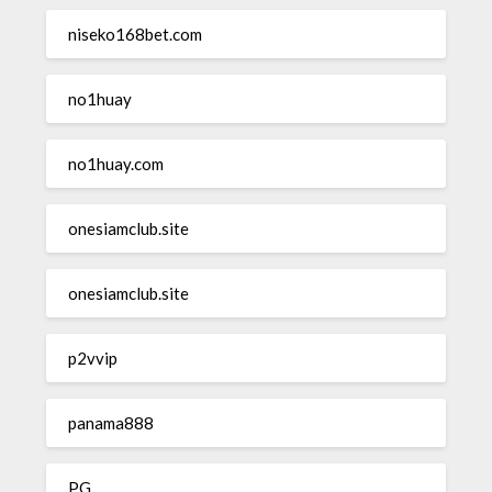
niseko168bet.com
no1huay
no1huay.com
onesiamclub.site
onesiamclub.site
p2vvip
panama888
PG