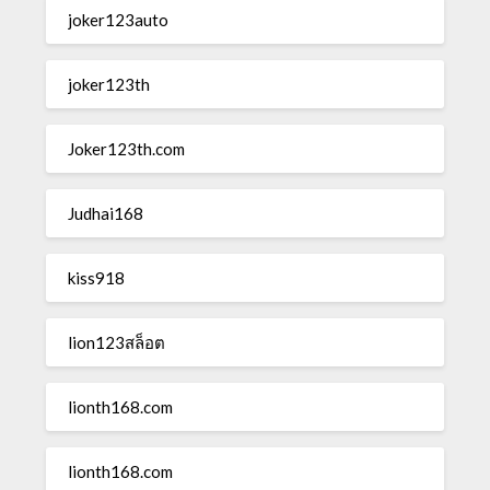
joker123auto
joker123th
Joker123th.com
Judhai168
kiss918
lion123สล็อต
lionth168.com
lionth168.com