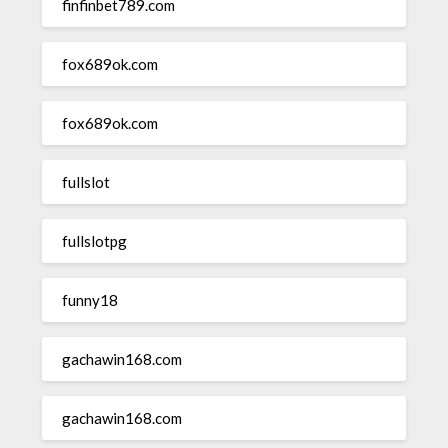
finfinbet789.com
fox689ok.com
fox689ok.com
fullslot
fullslotpg
funny18
gachawin168.com
gachawin168.com