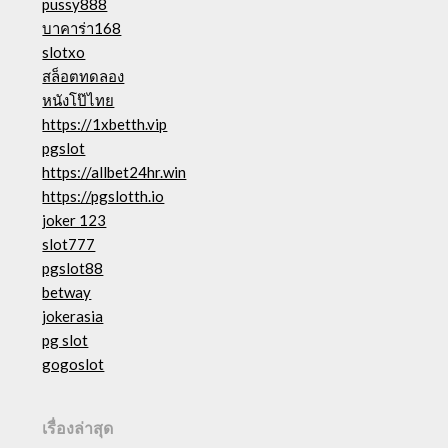
pussy888
บาคาร่า168
slotxo
สล็อตทดลอง
หนังโป๊ไทย
https://1xbetth.vip
pgslot
https://allbet24hr.win
https://pgslotth.io
joker 123
slot777
pgslot88
betway
jokerasia
pg slot
gogoslot
เรื่องล่าสุด