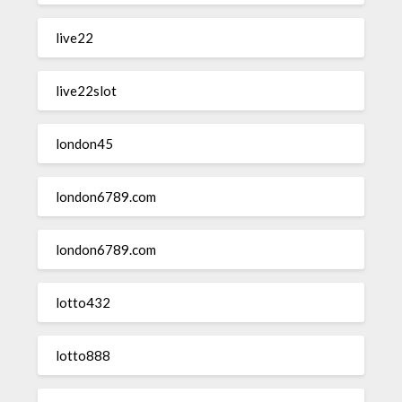
live22
live22slot
london45
london6789.com
london6789.com
lotto432
lotto888