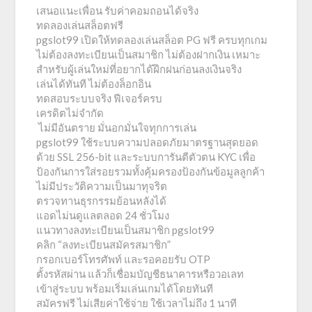
เสนอแนะเพื่อน รับค่าคอมถอนได้จริง
ทดลองเล่นสล็อตฟรี
pgslot99 เปิดให้ทดลองเล่นสล็อต PG ฟรี ครบทุกเกม
ไม่ต้องลงทะเบียนเป็นสมาชิก ไม่ต้องฝากเงิน เหมาะ
สำหรับผู้เล่นใหม่ที่อยากได้ฝึกฝนก่อนลงเงินจริง
เล่นได้ทันที ไม่ต้องล็อกอิน
ทดสอบระบบจริง ฟีเจอร์ครบ
เครดิตไม่จำกัด
️ ไม่มีอันตราย มั่นอกมั่นใจทุกการเล่น
pgslot99 ใช้ระบบความปลอดภัยมาตรฐานสุดยอด
ด้วย SSL 256-bit และระบบการันตีตัวตน KYC เพื่อ
ป้องกันการใส่รอยรวมทั้งคุ้มครองป้องกันข้อมูลลูกค้า
ไม่มีประวัติความเป็นมาทุจริต
ตรวจทานธุรกรรมย้อนหลังได้
แอดไม่นดูแลตลอด 24 ชั่วโมง
แนวทางลงทะเบียนเป็นสมาชิก pgslot99
คลิก “ลงทะเบียนสมัครสมาชิก”
กรอกเบอร์โทรศัพท์ และรอคอยรับ OTP
ตั้งรหัสผ่าน แล้วก็เชื่อมบัญชีธนาคารหรือวอเลท
เข้าสู่ระบบ พร้อมเริ่มเล่นเกมได้โดยทันที
สมัครฟรี ไม่เสียค่าใช้จ่าย ใช้เวลาไม่ถึง 1 นาที