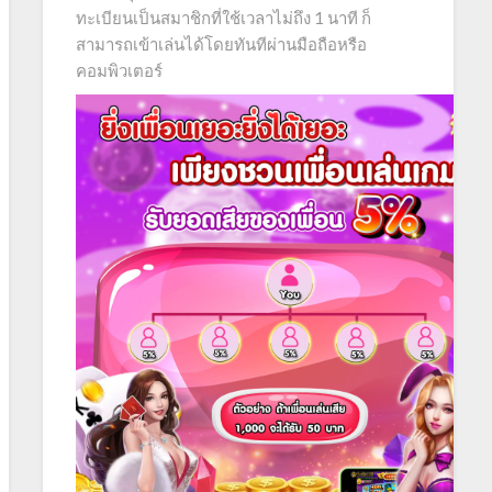
ทะเบียนเป็นสมาชิกที่ใช้เวลาไม่ถึง 1 นาที ก็
สามารถเข้าเล่นได้โดยทันทีผ่านมือถือหรือ
คอมพิวเตอร์