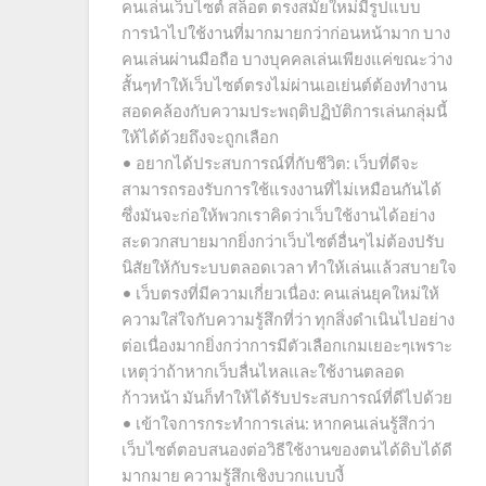
คนเล่นเว็บไซต์ สล็อต ตรงสมัยใหม่มีรูปแบบ
การนำไปใช้งานที่มากมายกว่าก่อนหน้ามาก บาง
คนเล่นผ่านมือถือ บางบุคคลเล่นเพียงแค่ขณะว่าง
สั้นๆทำให้เว็บไซต์ตรงไม่ผ่านเอเย่นต์ต้องทำงาน
สอดคล้องกับความประพฤติปฏิบัติการเล่นกลุ่มนี้
ให้ได้ด้วยถึงจะถูกเลือก
• อยากได้ประสบการณ์ที่กับชีวิต: เว็บที่ดีจะ
สามารถรองรับการใช้แรงงานที่ไม่เหมือนกันได้
ซึ่งมันจะก่อให้พวกเราคิดว่าเว็บใช้งานได้อย่าง
สะดวกสบายมากยิ่งกว่าเว็บไซต์อื่นๆไม่ต้องปรับ
นิสัยให้กับระบบตลอดเวลา ทำให้เล่นแล้วสบายใจ
• เว็บตรงที่มีความเกี่ยวเนื่อง: คนเล่นยุคใหม่ให้
ความใส่ใจกับความรู้สึกที่ว่า ทุกสิ่งดำเนินไปอย่าง
ต่อเนื่องมากยิ่งกว่าการมีตัวเลือกเกมเยอะๆเพราะ
เหตุว่าถ้าหากเว็บลื่นไหลและใช้งานตลอด
ก้าวหน้า มันก็ทำให้ได้รับประสบการณ์ที่ดีไปด้วย
• เข้าใจการกระทำการเล่น: หากคนเล่นรู้สึกว่า
เว็บไซต์ตอบสนองต่อวิธีใช้งานของตนได้ดิบได้ดี
มากมาย ความรู้สึกเชิงบวกแบบงี้