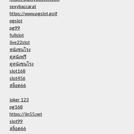
sexybaccarat
https://www.pgslot.golf
pgslot
pg99
fullslot
live22slot
หนังชนโรง
ดูหนังฟรี
ดูหนังชนโรง
slot168
slot456
สล็อต66
joker 123
pg168
https://jin55.net
slot99
สล็อต66