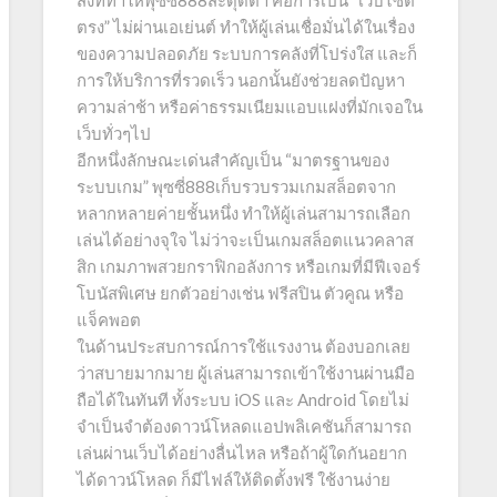
สิ่งที่ทำให้พุซซี่888สะดุดตา คือการเป็น “เว็บไซต์
ตรง” ไม่ผ่านเอเย่นต์ ทำให้ผู้เล่นเชื่อมั่นได้ในเรื่อง
ของความปลอดภัย ระบบการคลังที่โปร่งใส และก็
การให้บริการที่รวดเร็ว นอกนั้นยังช่วยลดปัญหา
ความล่าช้า หรือค่าธรรมเนียมแอบแฝงที่มักเจอใน
เว็บทั่วๆไป
อีกหนึ่งลักษณะเด่นสำคัญเป็น “มาตรฐานของ
ระบบเกม” พุซซี่888เก็บรวบรวมเกมสล็อตจาก
หลากหลายค่ายชั้นหนึ่ง ทำให้ผู้เล่นสามารถเลือก
เล่นได้อย่างจุใจ ไม่ว่าจะเป็นเกมสล็อตแนวคลาส
สิก เกมภาพสวยกราฟิกอลังการ หรือเกมที่มีฟีเจอร์
โบนัสพิเศษ ยกตัวอย่างเช่น ฟรีสปิน ตัวคูณ หรือ
แจ็คพอต
ในด้านประสบการณ์การใช้แรงงาน ต้องบอกเลย
ว่าสบายมากมาย ผู้เล่นสามารถเข้าใช้งานผ่านมือ
ถือได้ในทันที ทั้งระบบ iOS และ Android โดยไม่
จำเป็นจำต้องดาวน์โหลดแอปพลิเคชันก็สามารถ
เล่นผ่านเว็บได้อย่างลื่นไหล หรือถ้าผู้ใดกันอยาก
ได้ดาวน์โหลด ก็มีไฟล์ให้ติดตั้งฟรี ใช้งานง่าย