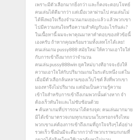
เพราะมีตัวเลือกมากยิ่งกว่า และก็คงจะตอบโจทย์
คนเล่นได้ดีมากว่า แต่เมื่อเวลาผ่านไป คนเล่นไม่
ได้พึงพอใจเรื่องจำนวนเกมเยอะแล้ว แล้วพวกเขา
ไปมีความสนใจหรือความสำคัญกับอะไรกันล่ะ?
ในเนื้อหานี้ ผมจะพาคุณมาหาคำตอบของหัวข้อนี้
เองครับ ถ้าหากคุณพร้อมรวมทั้งเลทโกได้เลย!
คนเล่นเกม pussy888 สมัยใหม่ ให้ความเอาใจใส่
กับการเข้าถึงมากกว่าจำนวน
คนเล่น pussy888win ยุคใหม่บางทีอาจจะยังให้
ความเอาใจใส่กับปริมาณเกมในระดับหนึ่ง แต่ใน
เมื่อมีตัวเลือกล้นหลามของเว็บไซต์ สิ่งที่พวกเขา
มองหาจึงไม่ปริมาณ แต่มันเป็นความรู้ความ
เข้าใจสำหรับการเข้าถึงเกมพวกนั้นต่างหาก จำ
ต้องเร็วทันใจและไม่ซับซ้อนด้วย
• ค้นหาเกมที่ปรารถนาได้ตรงจุด: คนเล่นมากมาย
มิได้เข้ามาตรวจเกมทุกเกมบนเว็บหรอกจริงไหม
พวกเขาแค่ต้องการเข้าถึงเกมที่ถูกใจจริงๆได้อย่าง
รวดเร็ว ซึ่งมันมีจะดีมากกว่าถ้าพวกเราพบกเกมที่
อยากได้จริงๆโดยใช้เวลาค้นหาไม่นาน