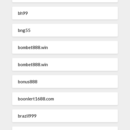
bh99
bng55
bombet888.win
bombet888.win
bonus888
boonlert1688.com
brazil999