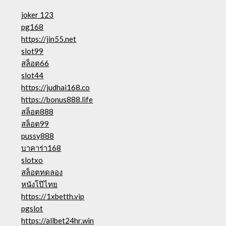
joker 123
pg168
https://jin55.net
slot99
สล็อต66
slot44
https://judhai168.co
https://bonus888.life
สล็อต888
สล็อต99
pussy888
บาคาร่า168
slotxo
สล็อตทดลอง
หนังโป๊ไทย
https://1xbetth.vip
pgslot
https://allbet24hr.win