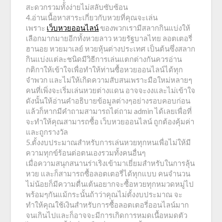
สะดวกรวมทั้งง่ายไม่สลับซับซ้อน
4.อ่านเนื้อหาสาระเกี่ยวกับหวยที่คุณจะเล่น
เพราะ
เว็บหวยออนไลน์
ของพวกเรามีสลากกินแบ่งให้
เลือกมากมายอีกทั้งหวยลาว หวยรัฐบาลไทย ลอตเตอรี่
ฮานอย หวยมาเลย์ หวยหุ้นต่างประเทศ เป็นต้นซึ่งสลาก
กินแบ่งแต่ละชนิดมีวิธีการเล่นแตกต่างกันควรอ่าน
กติกาให้เข้าใจเพื่อทำให้ท่านซื้อหวยออนไลน์ได้ทุก
จำพวก และไม่ให้เกิดความสับสนเพราะมือใหม่หลายๆ
คนที่เพิ่งจะเริ่มเล่นหวยต่างแดน อาจจะงงและไม่เข้าใจ
ดังนั้นให้อ่านคำอธิบายข้อมูลต่างๆอย่างรอบคอบก่อน
แล้วก็หากมีคำถามสามารถไต่ถาม admin ได้เลยเพื่อที่
จะทำให้คุณสามารถซื้อ เว็บหวยออนไลน์ ถูกต้องคุ้มค่า
และถูกรางวัล
5.ตั้งงบประมาณสำหรับการเล่นหวยทุกหนเพื่อไม่ให้มี
ความทุกข์ร้อนต่อตนเองรวมทั้งคนอื่นๆ
เมื่อความสนุกสนานร่าเริงเข้ามาเยี่ยมสำหรับในการลุ้น
หวย และก็สามารถซื้อลอตเตอรี่ได้ทุกแบบ คนจำนวน
ไม่น้อยก็มีความตื่นเต้นอยากจะซื้อหวยทุกหมวดหมู่ไป
พร้อมๆกันแม้กระนั้นถ้าว่าคุณไม่ตั้งงบประมาณ จะ
ทำให้คุณใช้เงินสำหรับการซื้อลอตเตอรี่ออนไลน์มาก
จนเกินไปและก็อาจจะมีการเกิดการหมดเนื้อหมดตัว