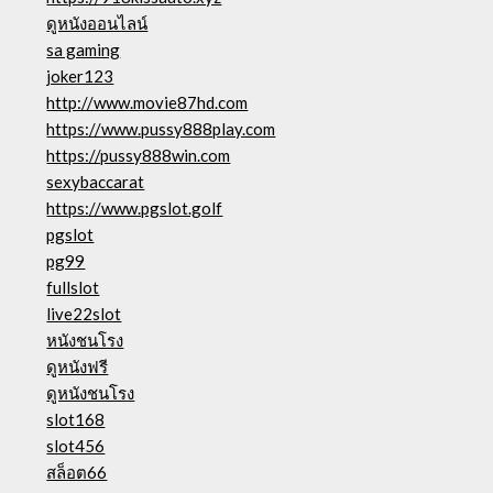
ดูหนังออนไลน์
sa gaming
joker123
http://www.movie87hd.com
https://www.pussy888play.com
https://pussy888win.com
sexybaccarat
https://www.pgslot.golf
pgslot
pg99
fullslot
live22slot
หนังชนโรง
ดูหนังฟรี
ดูหนังชนโรง
slot168
slot456
สล็อต66