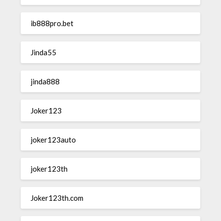
ib888pro.bet
Jinda55
jinda888
Joker123
joker123auto
joker123th
Joker123th.com