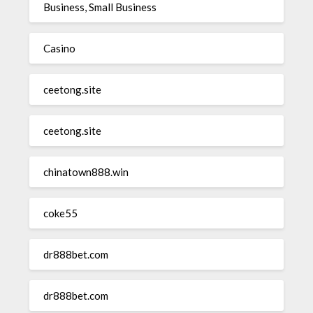
Business, Small Business
Casino
ceetong.site
ceetong.site
chinatown888.win
coke55
dr888bet.com
dr888bet.com