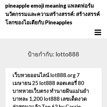
Skip
pineapple emoji meaning แพลตฟอร์ม
to
นวัตกรรมและความสร้างสรรค์: สร้างสรรค์
content
โลกของไอเดียกับ Pineapples
ป้ายกำกับ:
lotto888
เว็บหวยออนไลน์ lot888.org 7
เมษายน 25 lot888 ลอตเตอรี่ 80
บาทหวยเว็บตรง ทำนายฝันแม่นยำ
บาทละ 1,200 lot888 เลขเด็ดงวด
ล่าสุดมาแล้ว Top 62 by Cassie