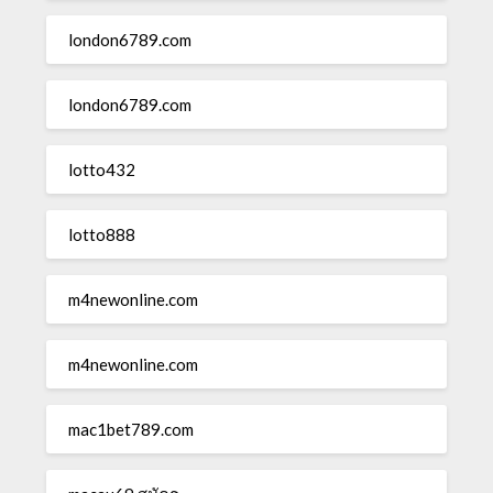
london6789.com
london6789.com
lotto432
lotto888
m4newonline.com
m4newonline.com
mac1bet789.com