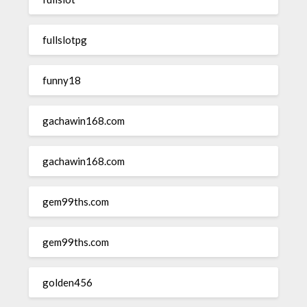
fullslotpg
funny18
gachawin168.com
gachawin168.com
gem99ths.com
gem99ths.com
golden456