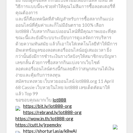
อย่างยิ่งผู้ที่ซื้อสลากกินแบ่งพร้อมเพียงกันหลายหมวด
วิธีการแบบนี้จะช่วยทำให้คุณไม่ลืมการซื้อลอตเตอรี่ที่
คุณต้องการ
และนี่ก็คือเทคนิคที่สำคัญสำหรับการซื้อสลากกินแบ่ง
ออนไลน์ที่คุ้มค่าและก็ไม่มีอันตราย 100% เลือก
lot888 เว็บสลากกินแบ่งออนไลน์ที่มีคุณภาพเยอะที่สุด
ขณะนี้และยังมีระบบระเบียบการดูแลจัดการบริหาร
ด้วยความทันสมัย แล้วก็เอาใจใส่เทคโนโลยีทำให้มีการ
อัพเดทข้อมูลของลอตเตอรี่ออนไลน์อยู่เสมอเวลา ยิ่ง
กว่านั้นยังมีการชำระเงินรางวัลปังๆให้สมาชิกจบปัญหา
เลขกลั้น ด้วยการซื้อสลากกินแบ่งจากเว็บไซต์
ลอตเตอรี่ออนไลน์ตรงนี้กันเลยดีกว่าสนุกสนานได้เงิน
ง่ายและคุ้มกับการลงทุน
สมัครแทงหวย เว็บหวยออนไลน์ lot888.org 11 April
68 Cassie เว็บหวยในไทย lot888 เลขเด็ดคัดมาให้
แล้ว Top 99
ขอขอบคุณมากเว็บ
lot888
https://bit.ly/lot888-org
https://rebrand.ly/lot888-org
https://wow.in.th/lot888-org
https://cutt.ly/jrpemcky
https://shorturl.asia/k8wAI