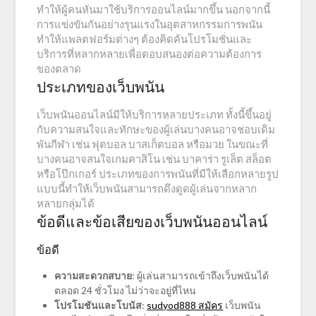
ทำให้ผู้คนหันมาใช้บริการออนไลน์มากขึ้น นอกจากนี้
การแข่งขันกันอย่างรุนแรงในอุตสาหกรรมการพนัน
ทำให้แพลตฟอร์มต่างๆ ต้องคิดค้นโปรโมชั่นและ
บริการที่หลากหลายเพื่อตอบสนองต่อความต้องการ
ของตลาด
ประเภทของเว็บพนัน
เว็บพนันออนไลน์มีให้บริการหลายประเภท ทั้งนี้ขึ้นอยู่
กับความสนใจและทักษะของผู้เล่นบางคนอาจชอบเดิม
พันกีฬา เช่น ฟุตบอล บาสเก็ตบอล หรือมวย ในขณะที่
บางคนอาจสนใจเกมคาสิโน เช่น บาคาร่า รูเล็ต สล็อต
หรือโป๊กเกอร์ ประเภทของการพนันที่มีให้เลือกหลายรูป
แบบนี้ทำให้เว็บพนันสามารถดึงดูดผู้เล่นจากหลาก
หลายกลุ่มได้
ข้อดีและข้อเสียของเว็บพนันออนไลน์
ข้อดี
ความสะดวกสบาย
: ผู้เล่นสามารถเข้าถึงเว็บพนันได้
ตลอด 24 ชั่วโมง ไม่ว่าจะอยู่ที่ไหน
โปรโมชันและโบนัส
:
sudyod888 สมัคร
เว็บพนัน