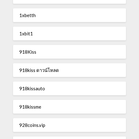
1xbetth
1xbit1
918Kiss
918kiss ดาวน์โหลด
918kissauto
918kissme
928coins.vip