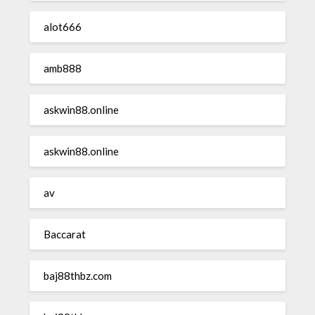
alot666
amb888
askwin88.online
askwin88.online
av
Baccarat
baj88thbz.com