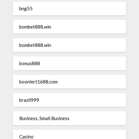
bng55
bombet888.win
bombet888.win
bonus888
boonlert1688.com
brazil999
Business, Small Business
Casino