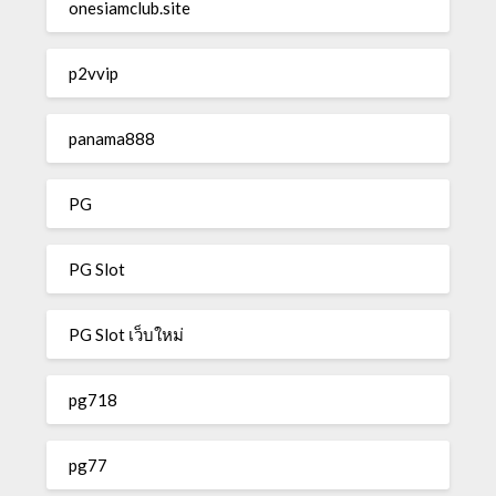
onesiamclub.site
p2vvip
panama888
PG
PG Slot
PG Slot เว็บใหม่
pg718
pg77