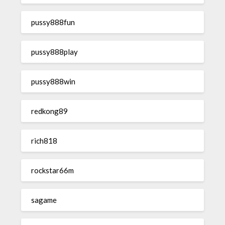
pussy888fun
pussy888play
pussy888win
redkong89
rich818
rockstar66m
sagame