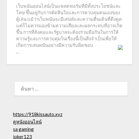
เว็บพนันออนไลน์เป็นแพลตฟอร์มที่มีทั้งประโยชน์และ
โทษ ขึ้นอยู่กับการตัดสินใจและการควบคุมตนเองของ
ผู้เล่น แม้ว่าเว็บพนันจะมีเสน่ห์และความตื่นเต้นที่ดึงดูด
แต่ก็ไม่ควรมองข้ามความเสี่ยงและผลกระทบที่อาจเกิด
ขึ้น การที่สังคมและรัฐบาลจะต้องร่วมมือกันในการให้
ความรู้และการควบคุมในเรื่องนี้เป็นสิ่งจำเป็นเพื่อให้
เกิดการเล่นพนันอย่างมีความรับผิดชอบ
…
ค้นหา
สำหรับ:
https://918kissauto.xyz
ดูหนังออนไลน์
sa gaming
joker123