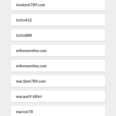
london6789.com
lotto432
lotto888
m4newonline.com
m4newonline.com
mac1bet789.com
macau69 สมัคร
mario678