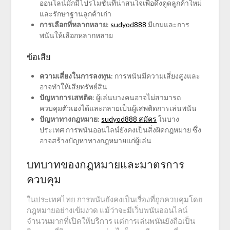
ออนไลน์มักมีโปรโมชั่นที่น่าสนใจเพื่อดึงดูดลูกค้าใหม่
และรักษาฐานลูกค้าเก่า
การเลือกที่หลากหลาย
:
sudyod888
มีเกมและการ
พนันให้เลือกหลากหลาย
ข้อเสีย
ความเสี่ยงในการลงทุน
: การพนันมีความเสี่ยงสูงและ
อาจทำให้เสียทรัพย์สิน
ปัญหาการเสพติด
: ผู้เล่นบางคนอาจไม่สามารถ
ควบคุมตัวเองได้และกลายเป็นผู้เสพติดการเล่นพนัน
ปัญหาทางกฎหมาย
:
sudyod888 สมัคร
ในบาง
ประเทศ การพนันออนไลน์ยังคงเป็นสิ่งผิดกฎหมาย ซึ่ง
อาจสร้างปัญหาทางกฎหมายแก่ผู้เล่น
บทบาทของกฎหมายและมาตรการ
ควบคุม
ในประเทศไทย การพนันยังคงเป็นเรื่องที่ถูกควบคุมโดย
กฎหมายอย่างเข้มงวด แม้ว่าจะมีเว็บพนันออนไลน์
จำนวนมากที่เปิดให้บริการ แต่การเล่นพนันยังถือเป็น