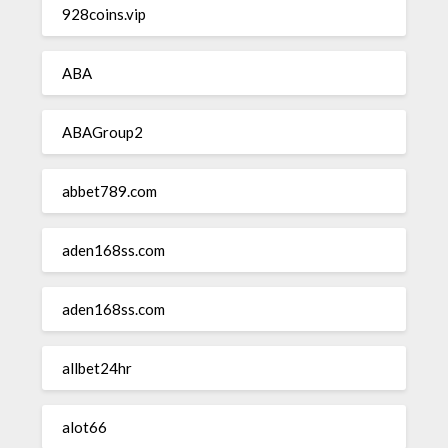
928coins.vip
ABA
ABAGroup2
abbet789.com
aden168ss.com
aden168ss.com
allbet24hr
alot66