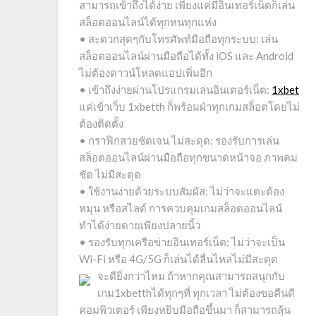
สามารถเข้าถึงได้ง่าย เพียงแค่มีอินเทอร์เน็ตก็เล่น
สล็อตออนไลน์ได้ทุกหนทุกแห่ง
• สะดวกสุดๆกับโทรศัพท์มือถือทุกระบบ: เล่น
สล็อตออนไลน์ผ่านมือถือได้ทั้ง iOS และ Android
ไม่ต้องดาวน์โหลดแอปเพิ่มอีก
• เข้าถึงง่ายผ่านโปรแกรมเล่นอินเตอร์เน็ต:
1xbet
แค่เข้าเว็บ 1xbetth ก็พร้อมฝ่าทุกเกมสล็อตโดยไม่
ต้องติดตั้ง
• กราฟิกสวยชัดเจน ไม่สะดุด: รองรับการเล่น
สล็อตออนไลน์ผ่านมือถือทุกขนาดหน้าจอ ภาพคม
ชัด ไม่มีสะดุด
• ใช้งานง่ายด้วยระบบสัมผัส: ไม่ว่าจะแตะต้อง
หมุน หรือสไลด์ การควบคุมเกมสล็อตออนไลน์
ทำได้ง่ายดายเพียงปลายนิ้ว
• รองรับทุกเครือข่ายอินเทอร์เน็ต: ไม่ว่าจะเป็น
Wi-Fi หรือ 4G/5G ก็เล่นได้ลื่นไหลไม่มีสะดุด
จะดียิ่งกว่าไหม ถ้าหากคุณสามารถสนุกกับ
เกม1xbetthได้ทุกๆที่ ทุกเวลา ไม่ต้องขอคืนดี
คอมพิวเตอร์ เพียงหยิบมือถือขึ้นมา ก็สามารถลุ้น