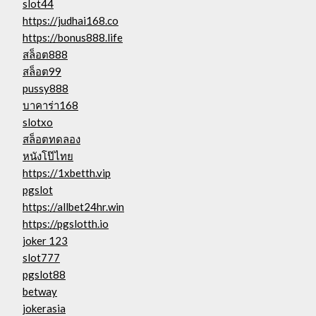
slot44
https://judhai168.co
https://bonus888.life
สล็อต888
สล็อต99
pussy888
บาคาร่า168
slotxo
สล็อตทดลอง
หนังโป๊ไทย
https://1xbetth.vip
pgslot
https://allbet24hr.win
https://pgslotth.io
joker 123
slot777
pgslot88
betway
jokerasia