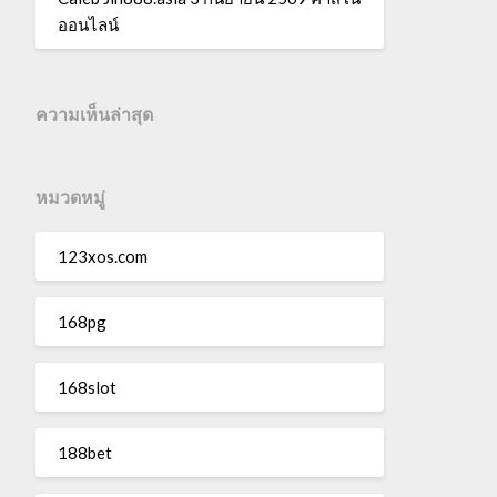
ออนไลน์
ความเห็นล่าสุด
หมวดหมู่
123xos.com
168pg
168slot
188bet