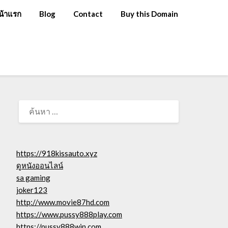
น้าแรก
Blog
Contact
Buy this Domain
ค้นหา
สำหรับ:
https://918kissauto.xyz
ดูหนังออนไลน์
sa gaming
joker123
http://www.movie87hd.com
https://www.pussy888play.com
https://pussy888win.com