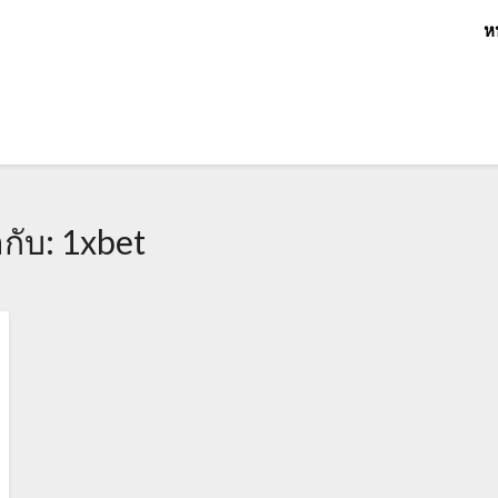
ห
กับ:
1xbet