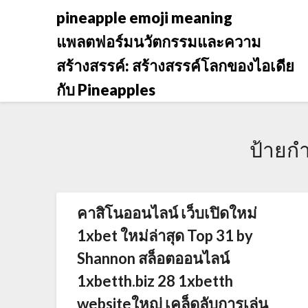
Skip
pineapple emoji meaning
to
แพลตฟอร์มนวัตกรรมและความ
content
สร้างสรรค์: สร้างสรรค์โลกของไอเดีย
กับ Pineapples
ป้ายกำ
คาสิโนออนไลน์ เว็บเปิดใหม่
1xbet ใหม่ล่าสุด Top 31 by
Shannon สล็อตออนไลน์
1xbetth.biz 28 1xbetth
websiteใหญ่ เคล็ดลับการเล่น