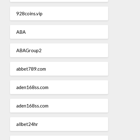
928coins.vip
ABA
ABAGroup2
abbet789.com
aden168ss.com
aden168ss.com
allbet24hr