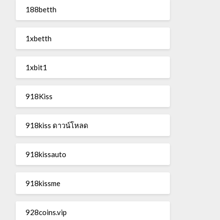
188betth
1xbetth
1xbit1
918Kiss
918kiss ดาวน์โหลด
918kissauto
918kissme
928coins.vip