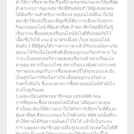
ทำให้การซื้อหวยเกิดเรื่องที่ง่ายสนุกสนานและก็คุ้มที่สุด
ด้วยระบบการดูแลสมาชิกที่ทันสมัยทำให้ผู้เล่นทุกคน
ได้มีเสรีภาพสำหรับการเลือกหวยออนไลน์ที่เอาใจใส่
สมาชิกให้แฮปปี้เยอะที่สุดซึ่งก็คือ การเลือกเว็บสลาก
กินแบ่งออนไลน์ ที่คุ้มค่าที่สุด ถ้าสมาชิกใหม่ที่ยังไม่รู้
เรื่องว่าจะซื้อลอตเตอรี่ออนไลน์ยังไงดีที่ปลอดภัยไว้
เนื้อเชื่อใจได้ แนะนำมาตรงนี้เลย เว็บหวยออนไลน์
อันดับ 1 ที่มีผู้คนให้การสารภาพ แล้วก็รับรองเงินรางวัล
คุณจะได้รับเงินโดยทันทีเมื่อคุณถูกเบอร์ทุกจำพวก ไม่
ว่าจะเป็นลอตเตอรี่ลาวลอตเตอรี่มาเลย์ สลากกินแบ่ง
ฮานอย สลากกินแบ่งไทย สลากกินแบ่งหุ้นต่างประเทศ
ฯลฯ คุณจะสนุกกับการซื้อลอตเตอรี่ได้ทุกแบบและยัง
เป็นสุขในการรับเงินรางวัล เมื่อคุณถูกเบอร์อย่าง
รวดเร็วทันใจ ซึ่งแนวทางการซื้อหวยออนไลน์ทำยังไง
บ้างไปดูกันเลย
1.ลงทะเบียนสมัครสมาชิกของ lotto888 ก่อน
การที่คุณจะซื้อหวยออนไลน์ได้อย่างมีคุณภาพ คุณ
จำเป็นจะต้องให้ความเอาใจใส่กับการเลือกเว็บที่ดีและ
คุ้มค่าที่สุด คือระบบของเว็บไซต์ lotto 888 แค่นั้นที่จะ
ทำให้ท่านได้รับความมั่นคงไว้ใจได้ แล้วก็เป็นระบบ
การ support สมาชิกอย่างเต็มรูปแบบด้วยเทคโนโลยีที่
ทันสมัย ก็เลยทำให้ท่านสามารถใช้บริการเว็บนี้ได้