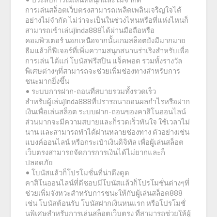
การเล่นสล็อตเว็บตรงสามารถเพลิดเพลินเจริญใจได้
อย่างไม่จำกัด ไม่ว่าจะเป็นในช่วงไหนหรือที่แห่งไหนก็
สามารถเข้าเล่นjinda888ได้ผ่านมือถือหรือ
คอมพิวเตอร์ นอกเหนือจากนั้นเกมสล็อตยังมีมากมาย
ธีมแล้วก็ฟีเจอร์ที่เพิ่มความสนุกสนานร่าเริงสำหรับเพื่อ
การเล่น ได้แก่ โบนัสฟรีสปิน แจ็คพอต รวมทั้งรางวัล
พิเศษต่างๆที่สามารถจะช่วยเพิ่มช่องทางสำหรับการ
ชนะมากยิ่งขึ้น
• ระบบการฝาก-ถอนที่สบายรวมทั้งรวดเร็ว
สำหรับผู้เล่นjinda888ที่ปรารถนาถอนผลกำไรหรือฝาก
เงินเพื่อเล่นสล็อต ระบบฝาก-ถอนของคาสิโนออนไลน์
ส่วนมากจะมีความสบายและก็รวดเร็วทันใจ ใช้เวลาไม่
นาน และสามารถทำได้ผ่านหลายช่องทาง ตัวอย่างเช่น
แบงค์ออนไลน์ หรือกระเป๋าเงินดิจิทัล เพื่อผู้เล่นสล็อต
เว็บตรงสามารถจัดการการเงินได้ไม่ยากและก็
ปลอดภัย
• โบนัสแล้วก็โปรโมชั่นที่น่าดึงดูด
คาสิโนออนไลน์ที่ดีชอบมีโบนัสแล้วก็โปรโมชั่นต่างๆที่
ช่วยเพิ่มจังหวะสำหรับการชนะให้กับผู้เล่นสล็อต888
เช่น โบนัสต้อนรับ โบนัสฝากเงินหนแรก หรือโปรโมชั่
นพิเศษสำหรับการเล่นสล็อตเว็บตรง ที่สามารถช่วยให้ผู้