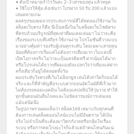
• ตั้งเป้าหมายกำไรวันละ 2–3 เท่าของทุน แล้วหยุด
• ใช้โปรให้คุ้ม ดังเช่นว่า โปรฝาก 50 รับ 200 แล้วแบ่ง
เล่นหลายเกม
ผลสรุปของผมจากประสบการณ์ที่ได้ทดลองใช้งานเว็บ
สล็อตเว็บตรง ก็คือ นี่เป็นหนึ่งในเว็บสล็อตเว็บไซต์ตรง
ที่ครบถ้วนบริบูรณ์ที่สุดเท่าที่ผมเคยเล่นมา ไม่ว่าจะคือ
เรื่องของระบบที่เสถียร ใช้งานง่าย โปรโมชั่นที่วางแบบ
มาอย่างคุ้มค่า รองรับผู้เล่นทุกระดับ โดยเฉพาะสายทุน
น้อยที่ต้องการเริ่มแต่ไม่ต้องการเสี่ยงมาก เว็บแห่งนี้
เปิดโอกาสจริง ไม่ว่าจะเป็นเครดิตฟรี ฝากน้อยได้มาก
หรือโปรเล่นได้ยาวๆที่ผมเองยังแปลกใจว่าเพียงแค่ฝาก
ครั้งเดียวก็อยู่ได้ตลอดทั้งวัน
ผมประทับใจตรงที่เว็บไม่ล็อกยูส เล่นได้เท่าใดก็ถอนได้
จริง และก็ที่สำคัญคือระบบฝากถอนอัตโนมัติที่เร็วมาก
ไม่ต้องรอคอยแอดมิน ไม่ต้องแคปสลิปให้วุ่นวาย ทำให้
ทุกขั้นตอนมันลื่นไหลและไม่ขัดอารมณ์การเล่นเลย
แม้แต่นิดนึง
ในรูปภาพรวมผมเห็นว่า สล็อต168 เหมาะกับทุกคนที่
ต้องการเล่นสล็อตออนไลน์แบบไม่มีอันตราย ได้เงิน
จริง ไม่จำเป็นที่จะต้องมาวิตกกังวลหรือกลุ้มใจเรื่อง
ระบบ หรือการคดโกงอะไรก็แล้วแต่ถ้าคนไหนกันแน่
ยังลังเลว่าจะเริ่มกับเว็บไหนดี ผมเสนอแนะให้ลองเริ่ม