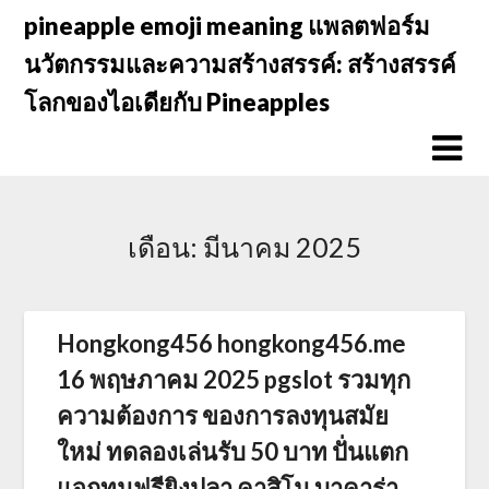
Skip
pineapple emoji meaning แพลตฟอร์ม
to
นวัตกรรมและความสร้างสรรค์: สร้างสรรค์
content
โลกของไอเดียกับ Pineapples
เดือน:
มีนาคม 2025
Hongkong456 hongkong456.me
16 พฤษภาคม 2025 pgslot รวมทุก
ความต้องการ ของการลงทุนสมัย
ใหม่ ทดลองเล่นรับ 50 บาท ปั่นแตก
แจกทุนฟรียิงปลา คาสิโน บาคาร่า