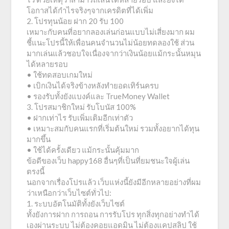
โอกาสได้กำไรจริงๆจากเครดิตที่ได้เพิ่ม
2. โปรทุนน้อย ฝาก 20 รับ 100
เหมาะกับคนที่อยากลองเล่นก่อนแบบไม่เสี่ยงมาก ผม
ชี้แนะโปรนี้ให้เพื่อนคนจำนวนไม่น้อยทดลองใช้ ส่วน
มากเล่นแล้วชอบใจเนื่องจากว่าเงินน้อยแม้กระนั้นหมุน
ได้หลายรอบ
• ใช้ทดสอบเกมใหม่
• เบิกเงินได้จริงข้างหลังทำยอดเทิร์นครบ
• รองรับทั้งยังแบงค์และ TrueMoney Wallet
3. โปรสมาชิกใหม่ รับโบนัส 100%
• ฝากเท่าไร รับเพิ่มเติมอีกเท่าตัว
• เหมาะสมกับคนแรกที่เริ่มต้นใหม่ รวมทั้งอยากได้ทุน
มากขึ้น
• ใช้ได้ครั้งเดียว แม้กระนั้นคุ้มมาก
ข้อดีของเว็บ happy168 อื่นๆที่เป็นที่ยมชนะใจผู้เล่น
ตรงนี้
นอกจากเรื่องโปรแล้ว เว็บแห่งนี้ยังมีอีกหลายอย่างที่ผม
ว่าเหนือกว่าเว็บไซต์ทั่วไป:
1. ระบบอัตโนมัติทั้งยังเว็บไซต์
ทั้งยังการฝาก การถอน การรับโปร ทุกสิ่งทุกอย่างทำได้
เองผ่านระบบ ไม่ต้องคอยแอดมิน ไม่ต้องแคปสลิป ใช้