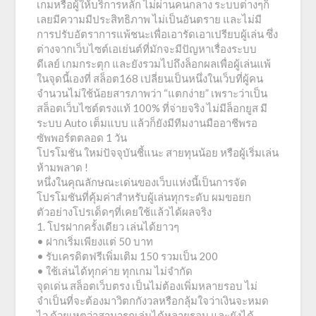
เกมหรือผู้ให้บริการหลัก ไม่ผ่านคนกลาง ระบบต่างๆก็
เลยมีความมีประสิทธิภาพ ไม่เป็นอันตราย และไม่มี
การปรับอัตราการแพ้ชนะเพื่อเอารัดเอาเปรียบผู้เล่น ซึ่ง
ต่างจากเว็บไซต์เอเย่นต์ที่มักจะมีปัญหาเรื่องระบบ
ดีเลย์ เกมกระตุก และยังรวมไปถึงล็อกผลเพื่อผู้เล่นแพ้
ในจุดนี้เองที่ สล็อต168 เปลี่ยนเป็นหนึ่งในเว็บที่ผู้คน
จำนวนไม่ใช้น้อยสารภาพว่า “แตกง่าย” เพราะว่าเป็น
สล็อตเว็บไซต์ตรงแท้ 100% ที่จ่ายจริง ไม่มีล็อกยูส มี
ระบบ Auto เต็มแบบ แล้วก็ยังมีทีมงานมืออาชีพรอ
ซัพพอร์ตตลอด 1 วัน
โปรโมชัน ใหม่ปัจจุบันชี้แนะ สายทุนน้อย หรือผู้เริ่มเล่น
ห้ามพลาด !
หนึ่งในคุณลักษณะเด่นของเว็บแห่งนี้เป็นการจัด
โปรโมชันที่คุ้มค่าสำหรับผู้เล่นทุกระดับ ผมขอยก
ตัวอย่างโปรเด็ดๆที่เคยใช้แล้วได้ผลจริง
1. โปรฝากครั้งเดียว เล่นได้ยาวๆ
• ฝากเริ่มเพียงแต่ 50 บาท
• รับเครดิตฟรีเพิ่มเติม 150 รวมเป็น 200
• ใช้เล่นได้ทุกค่าย ทุกเกม ไม่จำกัด
จุดเด่น สล็อตเว็บตรง เป็นไม่ต้องเพิ่มหลายรอบ ไม่
จำเป็นที่จะต้องมาวิตกกังวลหรือกลุ้มใจว่าเงินจะหมด
ไว ด้วยเหตุว่าสามารถเล่นได้หลายรอบ และยังได้