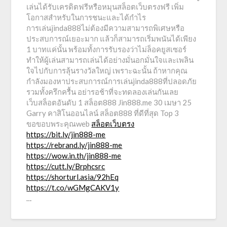
เล่นได้รับเครดิตฟรีหรือหมุนสล็อตเว็บตรงฟรี เพิ่ม
โอกาสสำหรับในการชนะและได้กำไร
การเล่นjinda888ไม่ต้องมีความสามารถพิเศษหรือ
ประสบการณ์เยอะมาก แล้วก็สามารถเริ่มพนันได้เพียง
1 บาทแค่นั้น พร้อมทั้งการรับรองว่าไม่ล็อคยูสเซอร์
ทำให้ผู้เล่นสามารถเล่นได้อย่างมั่นอกมั่นใจและเพลิน
ใจไปกับการลุ้นรางวัลใหญ่ เพราะฉะนั้น ถ้าหากคุณ
กำลังมองหาประสบการณ์การเล่นjinda888ที่ปลอดภัย
รวมทั้งครึกครื้น อย่ารอช้าที่จะทดลองเล่นกันเลย
เว็บสล็อตอันดับ 1 สล็อต888 Jin888.me 30 เมษา 25
Garry คาสิโนออนไลน์ สล็อต888 ที่ดีที่สุด Top 3
ขอขอบพระคุณweb
สล็อตเว็บตรง
https://bit.ly/jin888-me
https://rebrand.ly/jin888-me
https://wow.in.th/jin888-me
https://cutt.ly/Brphcsrc
https://shorturl.asia/92hEq
https://t.co/wGMgCAKV1y
…