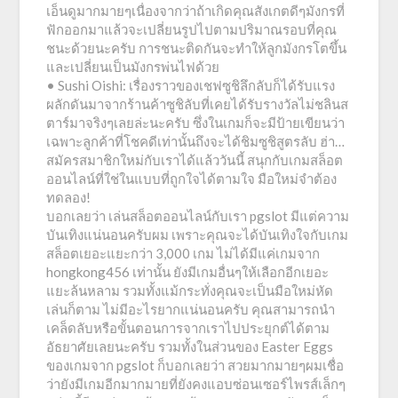
เอ็นดูมากมายๆเนื่องจากว่าถ้าเกิดคุณสังเกตดีๆมังกรที่
ฟักออกมาแล้วจะเปลี่ยนรูปไปตามปริมาณรอบที่คุณ
ชนะด้วยนะครับ การชนะติดกันจะทำให้ลูกมังกรโตขึ้น
และเปลี่ยนเป็นมังกรพ่นไฟด้วย
• Sushi Oishi: เรื่องราวของเชฟซูชิลึกลับก็ได้รับแรง
ผลักดันมาจากร้านค้าซูชิลับที่เคยได้รับรางวัลไม่ชลินส
ตาร์มาจริงๆเลยล่ะนะครับ ซึ่งในเกมก็จะมีป้ายเขียนว่า
เฉพาะลูกค้าที่โชคดีเท่านั้นถึงจะได้ชิมซูชิสูตรลับ ฮ่า…
สมัครสมาชิกใหม่กับเราได้แล้ววันนี้ สนุกกับเกมสล็อต
ออนไลน์ที่ใช่ในแบบที่ถูกใจได้ตามใจ มือใหม่จำต้อง
ทดลอง!
บอกเลยว่า เล่นสล็อตออนไลน์กับเรา pgslot มีแต่ความ
บันเทิงแน่นอนครับผม เพราะคุณจะได้บันเทิงใจกับเกม
สล็อตเยอะแยะกว่า 3,000 เกม ไม่ได้มีแค่เกมจาก
hongkong456 เท่านั้น ยังมีเกมอื่นๆให้เลือกอีกเยอะ
แยะล้นหลาม รวมทั้งแม้กระทั่งคุณจะเป็นมือใหม่หัด
เล่นก็ตาม ไม่มีอะไรยากแน่นอนครับ คุณสามารถนำ
เคล็ดลับหรือขั้นตอนการจากเราไปประยุกต์ได้ตาม
อัธยาศัยเลยนะครับ รวมทั้งในส่วนของ Easter Eggs
ของเกมจาก pgslot ก็บอกเลยว่า สวยมากมายๆผมเชื่อ
ว่ายังมีเกมอีกมากมายที่ยังคงแอบซ่อนเซอร์ไพรส์เล็กๆ