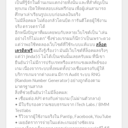
เป็นที่รู้จักในด้านเกมแตกง่ายทั้งนั้น และที่สำคัญเป็น
ทุกเกม เปิดให้ทดสอบเล่นฟรีก่อน เพื่อผู้เล่นสามารถ
ศึกษาเล่าเรียนรูปแบบก่อนลงเงินจริง
ไม่มีล็อคผล ไม่ต้องกลัวโดนบิด การันตีโดยผู้ใช้งาน
จริง ตรวจตราได้
อีกหนึ่งปัญหาที่ผมเคยพบกับหลายเว็บไซต์เป็น “เล่น
อย่างไรก็ไม่แตก” ซึ่งช่วงแรกผมก็นึกว่าเป็นเพราะดวง
แต่ว่าพอใช้ทดลองเว็บไซต์ที่ใช้ระบบแท้แบบ
สล็อต
เครดิตฟรี
ผมถึงรู้เรื่องว่า มันมีเว็บไซต์ที่ล็อคผลจริงๆ
แต่ว่า jinda55 ไม่ได้เป็นเช่นนั้นเลยครับผม ที่นี่เขา
ยืนยันว่าไม่มีการปรับเรทหรือแทรกแซงผลลัพธ์ของ
เกม เนื่องจากระบบทั้งหมดทั้งปวงเชื่อมตรงกับผู้ให้
บริการเกมจากต่างแดน มีการ Audit ระบบ RNG
(Random Number Generator) อย่างถูกต้องตาม
มาตรฐานสากล
สิ่งที่ช่วยยืนยันว่าไม่มีล็อคผล:
• เชื่อมต่อ API ตรงกับค่ายเกม (ไม่ผ่านตัวกลาง)
• มีใบรับรองความชอบธรรมจาก iTech Labs / BMM
Testlabs
• รีวิวจากผู้ใช้งานจริงใน Pantip, Facebook, YouTube
• เผยอัตราการจ่ายในแต่ละเกมอย่างชัดเจน