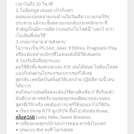
เวลาไม่ถึง 10 วินาที
2. ไม่ล็อกยูส เล่นอย่างไรก็แตก
ผมลองแปลงหลายเกมด้านในวันเดียว บางเกมก็รับ
ประทาน แม้กระนั้นหลายเกมกลับแจกหนักมาก ที่
สำคัญเป็นมีความคิดว่าเล่นกับเว็บไซต์นี้ “แตกไวกว่า
เว็บเดิมที่เคยใช้”
3. เกมมากมาย ค่ายดังครบ
ไม่ว่าจะเป็น PG Slot, Joker, 918Kiss, Pragmatic Play
หรือแม้แต่ค่ายเล็กๆที่ไม่ค่อยดังก็มีให้เล่นครบ
4. รองรับมือถือทุกระบบ
ผมใช้อีกทั้ง Android และ iOS เล่นได้หมด ไม่ต้องโหลด
แอปก็เล่นผ่านโปรแกรมเบราเซอร์ได้เลย
สูตรลับ เทคนิคปั่นสล็อตให้แตกง่าย ปฏิบัติตามนี้ เล่น
ได้ยาวๆ
คนไหนว่าเล่นสล็อตจะต้องใช้ดวงสิ่งเดียว? ที่จริงแล้ว
มันมีแนวทางขอรับ ผมลองถูกลองผิดมาเยอะจนพบ
สูตรที่เวิร์กจริง เลยต้องการแชร์ให้ลองเอาไปใช้กัน
• เริ่มจากเกม RTP สูง (95% ขึ้นไป) ดังเช่น Roma,
สล็อต168
Lucky Neko, Sweet Bonanza
• เปลี่ยนเกมทุกๆ50 รอบการหมุน หากยังไม่แตก
• เล่นแบบ Bet คงที่ ไม่เร่งยอด