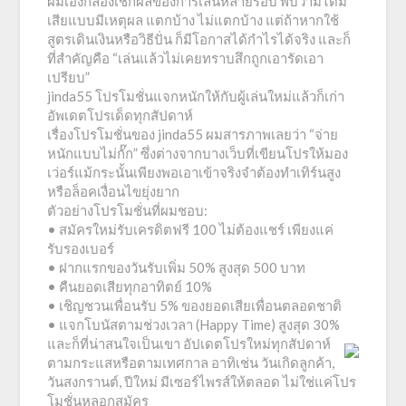
ผมเองก็ลองเช็กผลของการเล่นหลายรอบ พบว่ามีได้มี
เสียแบบมีเหตุผล แตกบ้าง ไม่แตกบ้าง แต่ถ้าหากใช้
สูตรเดินเงินหรือวิธีปั่น ก็มีโอกาสได้กำไรได้จริง และก็
ที่สำคัญคือ “เล่นแล้วไม่เคยทราบสึกถูกเอารัดเอา
เปรียบ”
jinda55 โปรโมชั่นแจกหนักให้กับผู้เล่นใหม่แล้วก็เก่า
อัพเดตโปรเด็ดทุกสัปดาห์
เรื่องโปรโมชั่นของ jinda55 ผมสารภาพเลยว่า “จ่าย
หนักแบบไม่กั๊ก” ซึ่งต่างจากบางเว็บที่เขียนโปรให้มอง
เว่อร์แม้กระนั้นเพียงพอเอาเข้าจริงจำต้องทำเทิร์นสูง
หรือล็อคเงื่อนไขยุ่งยาก
ตัวอย่างโปรโมชั่นที่ผมชอบ:
• สมัครใหม่รับเครดิตฟรี 100 ไม่ต้องแชร์ เพียงแค่
รับรองเบอร์
• ฝากแรกของวันรับเพิ่ม 50% สูงสุด 500 บาท
• คืนยอดเสียทุกอาทิตย์ 10%
• เชิญชวนเพื่อนรับ 5% ของยอดเสียเพื่อนตลอดชาติ
• แจกโบนัสตามช่วงเวลา (Happy Time) สูงสุด 30%
และก็ที่น่าสนใจเป็นเขา อัปเดตโปรใหม่ทุกสัปดาห์
ตามกระแสหรือตามเทศกาล อาทิเช่น วันเกิดลูกค้า,
วันสงกรานต์, ปีใหม่ มีเซอร์ไพรส์ให้ตลอด ไม่ใช่แค่โปร
โมชั่นหลอกสมัคร