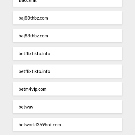
baj88thbz.com
baj88thbz.com
betflixtikto.info
betflixtikto.info
betm4vip.com
betway
betworld369hot.com