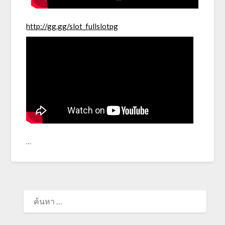
http://gg.gg/slot_fullslotpg
…
ค้นหา
สำหรับ: