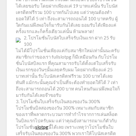
ได้เลยขอรับ โดยฝากเพียงแค่ 19 บาทแค่นั้น รับโบนัส
เครดิตฟรีรวม 100 บาทกันไปเลย แต่ว่าคุณต้องทำ
ยอดให้ได้ 5 เท่า ถึงจะสามารถถอนได้ 100 บาทครับ ผู้
ใดกันแน่พึงพอใจก็มารับกันได้เลย ยอมรับได้เพียงแค่
ครั้งแรกและก็ครั้งเดียวแค่นั้น ห้ามพลาด!
2. โปรโมชั่นโบนัสใบเสร็จรับเงินแรก ฝาก 25 รับ
100
ไม่ได้มีโปรโมชั่นเพียงแค่กับสมาชิกใหม่เท่านั้นนะครับ
สมาชิกเก่าของเรา fullslotpg ก็มีเหมือนกัน กับโปรโม
ชั่นโบนัสบิลแรก ที่คุณสามารถรับได้ตั้งแต่ใบเสร็จรับ
เงินแรกของวันๆนั้นเลยครับผม โดยฝากเพียงแค่ 25
บาทเท่านั้น รับโบนัสเครดิตฟรีรวม 100 บาทได้เลย
ทันที แม้กระนั้นคุณจำเป็นที่จะต้องทำยอดให้ได้ 7 เท่า
ถึงจะสามารถถอนได้ 200 บาท คนไหนกันแน่พึงพอใจก็
มารับกันได้เลยจ๊าขอรับ
3. โปรโมชั่นใบเสร็จรับเงินสองของวัน 300%
โปรโมชั่นบิลสองของวัน 300% เหมาะสมกับสมาชิก
ของเราที่พลาดกระบวนการทำกำไรจากการเล่นสล็อต
ในบิลแรกไปครับผม แต่ว่าคุณยังสามารถมาแก้ตัวกับ
โปรโมชั่น
slotpg
นี้ได้เลย เพราะเหตุว่าโปรโมชั่นใบ
เสร็จรับเงินสองของวัน 300% พวกเราให้โบนัสเครดิต