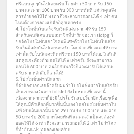
ฟรีแบบจุกๆกันไปเลยครับ โดยฝาก 50 บาท รับ 150
บาท และฝาก 100 บาท รับ 300 บาททันที แต่ว่าคุณจึง
ควรทำยอดให้ได้ 8 เท่า ถึงจะสามารถถอนได้ 4 เท่า คน
ไหนต้องการลองแก้มือก็ลุยเลยครับ!
4. โปรโมชั่นใบเสร็จรับเงินพิเศษ ฝาก 49 รับ 150
สำหรับคนพิเศษแบบสมาชิกที่น่ารักของเรา slotpg ก็
ขอจัดโปรโมชั่นเอาใจคนพิเศษด้วยโปรโมชั่นใบเสร็จ
รับเงินพิเศษกันไปเลยนะครับ โดยฝากเพียงแค่ 49 บาท
เท่านั้น รับโบนัสเครดิตฟรีรวม 150 บาทได้เลยในทันที
แต่คุณจะต้องทำยอดให้ได้ 8 เท่าครับ ถึงจะสามารถ
ถอนได้ 600 บาท คนใดกันพอใจก็แวะมารับได้เลยนะ
ครับ ฝากหลักสิบก็เล่นได้!
5. โปรโมชั่นฝากบิลแรก
ก็จำต้องบอกเลยจ๊าครับผมว่า โปรโมชั่นฝากใบเสร็จรับ
เงินแรกของวันจาก fullslot ยังไม่หมดเพียงเท่านี้
เนื่องจากพวกเราก็ยังมีโปรโมชั่นแบบงี้มาอีกเรื่อยๆเพื่อ
ให้คุณมีตัวเลือกที่มากขึ้นนั่นเอง โดยโปรโมชั่นฝากใบ
เสร็จรับเงินแรกนั้น ฝาก 29 บาท รับ 100 บาท และฝาก
58 บาท รับ 200 บาทโดยทันที แต่คุณจำเป็นจะต้องทำ
ยอดให้ได้ 6 เท่า ถึงจะสามารถถอนได้ 2 เท่า ไม่ว่าใคร
ก็ทำเป็นแน่ๆ ทดลองเลยครับ!