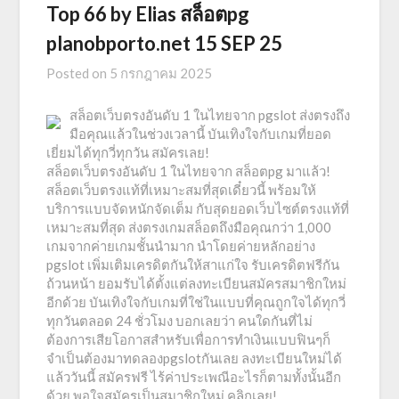
Top 66 by Elias สล็อตpg
planobporto.net 15 SEP 25
Posted on
5 กรกฎาคม 2025
สล็อตเว็บตรงอันดับ 1 ในไทยจาก pgslot ส่งตรงถึง
มือคุณแล้วในช่วงเวลานี้ บันเทิงใจกับเกมที่ยอด
เยี่ยมได้ทุกวี่ทุกวัน สมัครเลย!
สล็อตเว็บตรงอันดับ 1 ในไทยจาก สล็อตpg มาแล้ว!
สล็อตเว็บตรงแท้ที่เหมาะสมที่สุดเดี๋ยวนี้ พร้อมให้
บริการแบบจัดหนักจัดเต็ม กับสุดยอดเว็บไซต์ตรงแท้ที่
เหมาะสมที่สุด ส่งตรงเกมสล็อตถึงมือคุณกว่า 1,000
เกมจากค่ายเกมชั้นนำมาก นำโดยค่ายหลักอย่าง
pgslot เพิ่มเติมเครดิตกันให้สาแก่ใจ รับเครดิตฟรีกัน
ถ้วนหน้า ยอมรับได้ตั้งแต่ลงทะเบียนสมัครสมาชิกใหม่
อีกด้วย บันเทิงใจกับเกมที่ใช่ในแบบที่คุณถูกใจได้ทุกวี่
ทุกวันตลอด 24 ชั่วโมง บอกเลยว่า คนใดกันที่ไม่
ต้องการเสียโอกาสสำหรับเพื่อการทำเงินแบบฟินๆก็
จำเป็นต้องมาทดลองpgslotกันเลย ลงทะเบียนใหม่ได้
แล้ววันนี้ สมัครฟรี ไร้ค่าประเพณีอะไรก็ตามทั้งนั้นอีก
ด้วย พอใจสมัครเป็นสมาชิกใหม่ คลิกเลย!