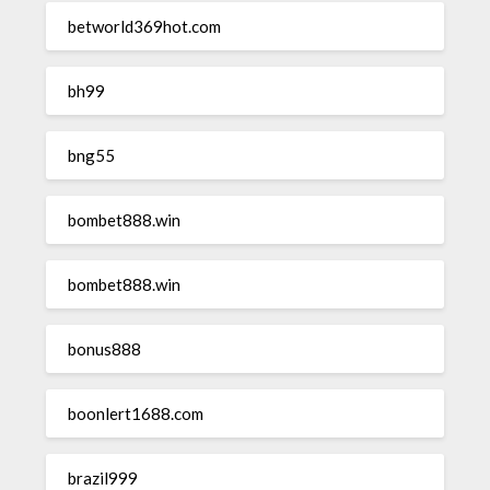
betworld369hot.com
bh99
bng55
bombet888.win
bombet888.win
bonus888
boonlert1688.com
brazil999