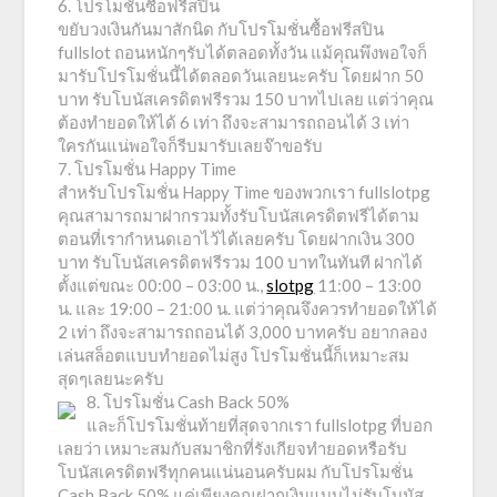
6. โปรโมชั่นซื้อฟรีสปิน
ขยับวงเงินกันมาสักนิด กับโปรโมชั่นซื้อฟรีสปิน
fullslot ถอนหนักๆรับได้ตลอดทั้งวัน แม้คุณพึงพอใจก็
มารับโปรโมชั่นนี้ได้ตลอดวันเลยนะครับ โดยฝาก 50
บาท รับโบนัสเครดิตฟรีรวม 150 บาทไปเลย แต่ว่าคุณ
ต้องทำยอดให้ได้ 6 เท่า ถึงจะสามารถถอนได้ 3 เท่า
ใครกันแน่พอใจก็รีบมารับเลยจ๊าขอรับ
7. โปรโมชั่น Happy Time
สำหรับโปรโมชั่น Happy Time ของพวกเรา fullslotpg
คุณสามารถมาฝากรวมทั้งรับโบนัสเครดิตฟรีได้ตาม
ตอนที่เรากำหนดเอาไว้ได้เลยครับ โดยฝากเงิน 300
บาท รับโบนัสเครดิตฟรีรวม 100 บาทในทันที ฝากได้
ตั้งแต่ขณะ 00:00 – 03:00 น.,
slotpg
11:00 – 13:00
น. และ 19:00 – 21:00 น. แต่ว่าคุณจึงควรทำยอดให้ได้
2 เท่า ถึงจะสามารถถอนได้ 3,000 บาทครับ อยากลอง
เล่นสล็อตแบบทำยอดไม่สูง โปรโมชั่นนี้ก็เหมาะสม
สุดๆเลยนะครับ
8. โปรโมชั่น Cash Back 50%
และก็โปรโมชั่นท้ายที่สุดจากเรา fullslotpg ที่บอก
เลยว่า เหมาะสมกับสมาชิกที่รังเกียจทำยอดหรือรับ
โบนัสเครดิตฟรีทุกคนแน่นอนครับผม กับโปรโมชั่น
Cash Back 50% แค่เพียงคุณฝากเงินแบบไม่รับโบนัส