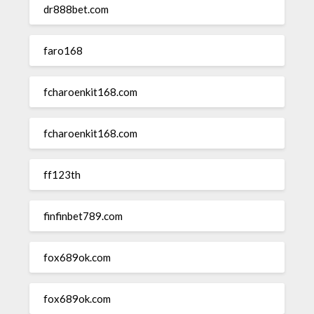
dr888bet.com
faro168
fcharoenkit168.com
fcharoenkit168.com
ff123th
finfinbet789.com
fox689ok.com
fox689ok.com