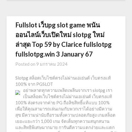
Fullslot เว็บpg slot game พนัน
ออนไลน์เว็บเปิดใหม่ slotpg ใหม่
ล่าสุด Top 59 by Clarice fullslotpg
fullslotpg.win 3 January 67
Posted on
9 มกราคม 2024
Slotpg สล็อตเว็บไซต์ตรงไม่ผ่านเอเย่นต์ เว็บตรงแท้
100% จาก PGSLOT
อย่าพลาดทุกความเพลิดเพลินจากเรา slotpg เรา
เป็นสล็อตเว็บไซต์ตรงไม่ผ่านเอเย่นต์ เว็บตรงแท้
100% ส่งตรงจากค่าย PG ถือลิขสิทธิ์แท้แบบ 100%
เพื่อให้คุณสามารถเล่นเกมกับพวกเราได้อย่างมีความ
สุข มีความน่านับถือรวมทั้งความปลอดภัยสูง เกมสล็อต
เยอะแยะกว่า 1,000 เกม จัดเต็มทุกความสนุกสนาน
และสิทธิพิเศษมากมาย การันตีความแตกง่ายและแตก