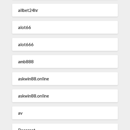
allbet24hr
alot66
alot666
amb888
askwin88.online
askwin88.online
av
Baccarat