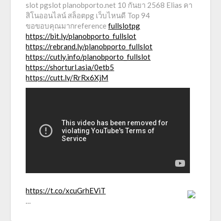
slot pgslot planobporto.net 10 กันยา 2568 Elias คา
สิโนออนไลน์ สล็อตpg เว็บไหนดี Top 94
ขอขอบคุณมากreference
fullslotpg
https://bit.ly/planobporto_fullslot
https://rebrand.ly/planobporto_fullslot
https://cutly.info/planobporto_fullslot
https://shorturl.asia/0etb5
https://cutt.ly/RrRx6XjM
https://t.co/xcuGrhEViT
…