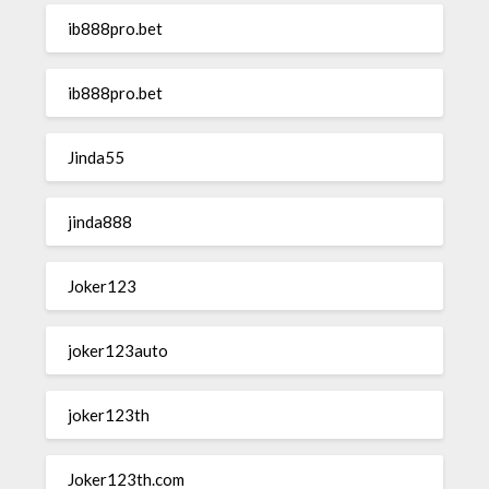
ib888pro.bet
ib888pro.bet
Jinda55
jinda888
Joker123
joker123auto
joker123th
Joker123th.com