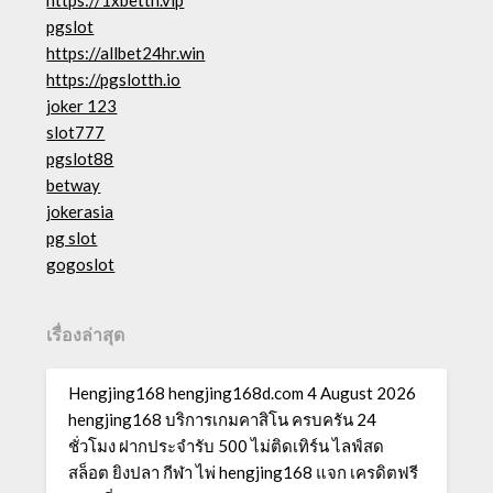
https://1xbetth.vip
pgslot
https://allbet24hr.win
https://pgslotth.io
joker 123
slot777
pgslot88
betway
jokerasia
pg slot
gogoslot
เรื่องล่าสุด
Hengjing168 hengjing168d.com 4 August 2026
hengjing168 บริการเกมคาสิโน ครบครัน 24
ชั่วโมง ฝากประจำรับ 500 ไม่ติดเทิร์น ไลฟ์สด
สล็อต ยิงปลา กีฬา ไพ่ hengjing168 แจก เครดิตฟรี