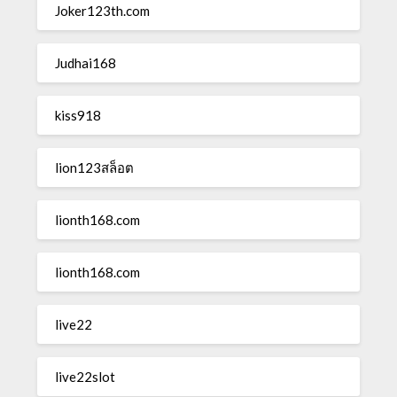
Joker123th.com
Judhai168
kiss918
lion123สล็อต
lionth168.com
lionth168.com
live22
live22slot