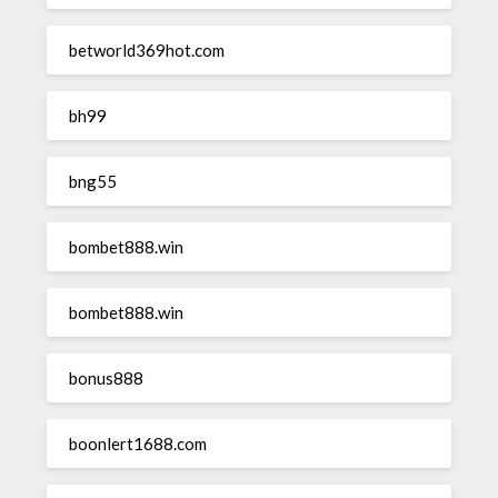
betworld369hot.com
bh99
bng55
bombet888.win
bombet888.win
bonus888
boonlert1688.com