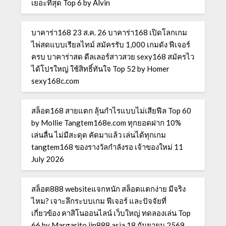
เยอะที่สุด Top 6 by Alvin
บาคาร่า168 23 ส.ค. 26 บาคาร่า168 เปิดโลกเกม
ไพ่สดแบบเรียลไทม์ สมัครรับ 1,000 เกมดัง ฟีเจอร์
ครบ บาคาร่าสด ดีลเลอร์สาวสวย sexy168 สมัครไว
ได้โปรใหญ่ ใช้สิทธิ์ทันใจ Top 52 by Homer
sexy168c.com
สล็อต168 สายแตก ลุ้นกำไรแบบไม่เสียฟีล Top 60
by Mollie Tangtem168e.com ทุกยอดฝาก 10%
เล่นลื่น ไม่มีสะดุด คัดมาแล้ว เล่นได้ทุกเกม
tangtem168 ของรางวัลกำลังรอ เจ้าของใหม่ 11
July 2026
สล็อต888 websiteแจกหนัก สล็อตแตกง่าย มีจริง
ไหม? เจาะลึกระบบเกม ฟีเจอร์ และปัจจัยที่
เกี่ยวข้อง คาสิโนออนไลน์ เว็บใหญ่ ทดลองเล่น Top
66 by Margarito jin888.asia 18 กันยายน 2569