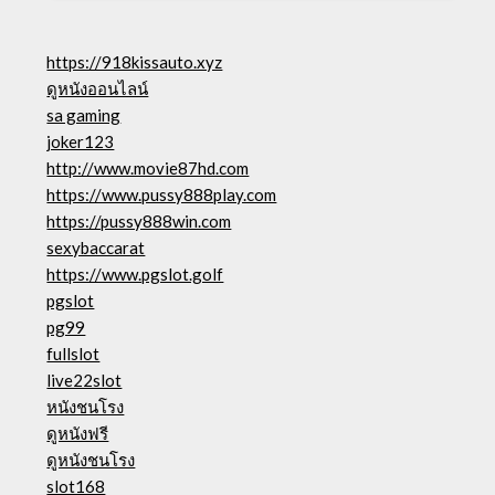
https://918kissauto.xyz
ดูหนังออนไลน์
sa gaming
joker123
http://www.movie87hd.com
https://www.pussy888play.com
https://pussy888win.com
sexybaccarat
https://www.pgslot.golf
pgslot
pg99
fullslot
live22slot
หนังชนโรง
ดูหนังฟรี
ดูหนังชนโรง
slot168