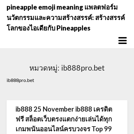
Skip
pineapple emoji meaning แพลตฟอร์ม
to
นวัตกรรมและความสร้างสรรค์: สร้างสรรค์
content
โลกของไอเดียกับ Pineapples
หมวดหมู่:
ib888pro.bet
ib888pro.bet
ib888 25 November ib888 เครดิต
ฟรี สล็อตเว็บตรงแตกง่ายเล่นได้ทุก
เกมพนันออนไลน์ครบวงจร Top 99