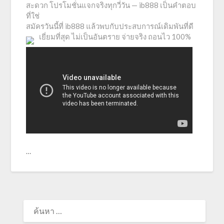
สะดวก โปรโมชั่นแจกจริงทุกวี่วัน — ib888 เป็นคำตอบ
ที่ใช่
สมัครวันนี้ที่ ib888 แล้วพบกับประสบการณ์เดิมพันที่ดี
เยี่ยมที่สุด ไม่เป็นอันตราย จ่ายจริง ถอนไว 100%
…
ค้นหา
สำหรับ: