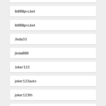
ib888pro.bet
ib888pro.bet
Jinda55
jinda888
Joker123
joker123auto
joker123th