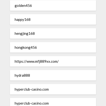
golden456
happy168
hengjing168
hongkong456
https://www.mfj889xx.com/
hydra888
hyperclub-casino.com
hyperclub-casino.com