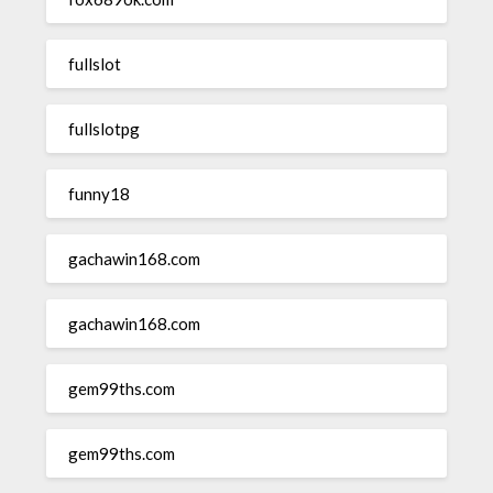
fullslot
fullslotpg
funny18
gachawin168.com
gachawin168.com
gem99ths.com
gem99ths.com