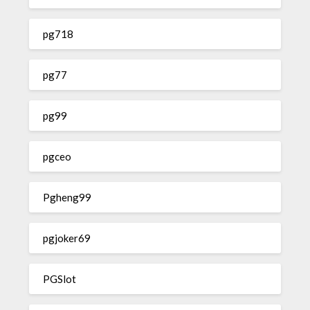
pg718
pg77
pg99
pgceo
Pgheng99
pgjoker69
PGSlot