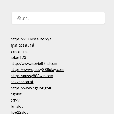
ค้นหา
สำหรับ:
https://918kissauto.xyz
ดูหนังออนไลน์
sa gaming
joker123
http://www.movie87hd.com
https://www.pussy888play.com
https://pussy888win.com
sexybaccarat
https://www.pgslot.golf
pgslot
pg99
fullslot
live22slot