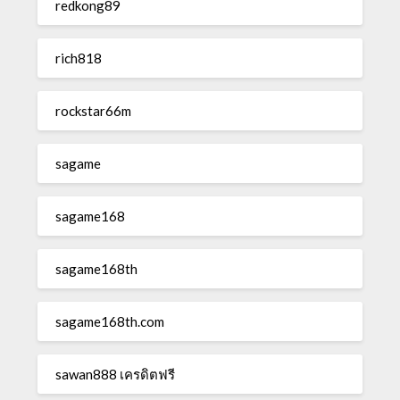
redkong89
rich818
rockstar66m
sagame
sagame168
sagame168th
sagame168th.com
sawan888 เครดิตฟรี