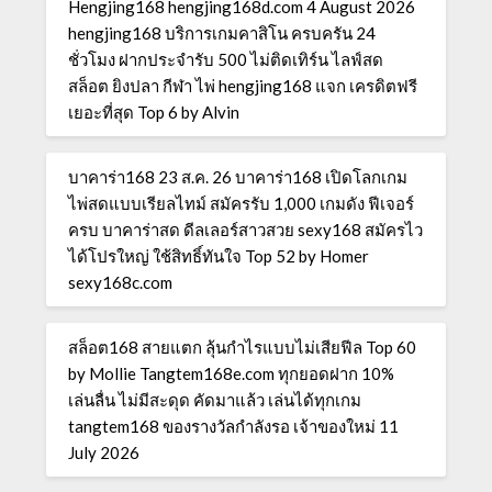
Hengjing168 hengjing168d.com 4 August 2026
hengjing168 บริการเกมคาสิโน ครบครัน 24
ชั่วโมง ฝากประจำรับ 500 ไม่ติดเทิร์น ไลฟ์สด
สล็อต ยิงปลา กีฬา ไพ่ hengjing168 แจก เครดิตฟรี
เยอะที่สุด Top 6 by Alvin
บาคาร่า168 23 ส.ค. 26 บาคาร่า168 เปิดโลกเกม
ไพ่สดแบบเรียลไทม์ สมัครรับ 1,000 เกมดัง ฟีเจอร์
ครบ บาคาร่าสด ดีลเลอร์สาวสวย sexy168 สมัครไว
ได้โปรใหญ่ ใช้สิทธิ์ทันใจ Top 52 by Homer
sexy168c.com
สล็อต168 สายแตก ลุ้นกำไรแบบไม่เสียฟีล Top 60
by Mollie Tangtem168e.com ทุกยอดฝาก 10%
เล่นลื่น ไม่มีสะดุด คัดมาแล้ว เล่นได้ทุกเกม
tangtem168 ของรางวัลกำลังรอ เจ้าของใหม่ 11
July 2026