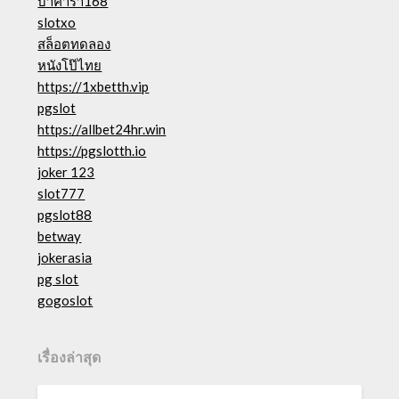
บาคาร่า168
slotxo
สล็อตทดลอง
หนังโป๊ไทย
https://1xbetth.vip
pgslot
https://allbet24hr.win
https://pgslotth.io
joker 123
slot777
pgslot88
betway
jokerasia
pg slot
gogoslot
เรื่องล่าสุด