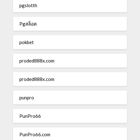
pgslotth
Pgสล็อต
pokbet
proded888x.com
proded888x.com
punpro
PunPro66
PunPro66.com