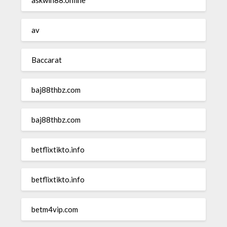
av
Baccarat
baj88thbz.com
baj88thbz.com
betflixtikto.info
betflixtikto.info
betm4vip.com