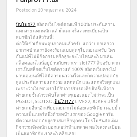
Posted on
10 พฤษภาคม 2024
ปันโปร77
สล็อตเว็บไซต์ตรงแท้ 100% ประกันความ
แตกง่าย แตกหนัก แล้วก็แตกจริง ลงทะเบียนเป็น
สมาชิกได้แล้ววันนี้!
ต่อให้เข้าเดือนพฤษภาคมแล้วครับ แต่ว่าบอกเลยว่า
อากาศบ้านเรายังคงร้อนแบบสุดๆไปเลยนะครับ ใคร
กันแน่ที่ไม่มีกิจกรรมหรือธุระจะไปไหนล่ะก็ มาเล่น
สล็อตออนไลน์อยู่บ้านกับพวกเรา slot777 สิขอรับ พวก
เราเป็นสล็อตเว็บไซต์ตรงแท้ 100% สล็อตเว็บตรงไม่
ผ่านเอเย่นต์ที่ได้มีความน่าวางใจและก็ความปลอดภัย
สูง ประกันความแตกง่าย แตกหนัก และแตกจริงทุกเกม
เพราะว่าเว็บของเราได้รับการรับรองลิขสิทธิ์แท้จาก
ค่ายเกมชั้นนำระดับโลกต่างๆเยอะแยะ ไม่ว่าจะเป็น
PGSLOT, SLOTXO,
ปันโปร77
LIVE22, JOKER แล้วก็
ค่ายเกมอื่นๆอีกเพียบเลยมากไม่น้อยเลยทีเดียว ตอบย้ำ
ความเป็นเบอร์หนึ่งด้วยหน้าแรกของ Google การัน
ตีความปลอดภัยสูงกับสมาชิกทุกคน โปรโมชั่นจัดเต็ม
กิจกรรมจัดหนัก บอกเลยว่าห้ามพลาด พอใจลงทะเบียน
เป็นสมาชิกกับเราล่ะก็ คลิกเลย!