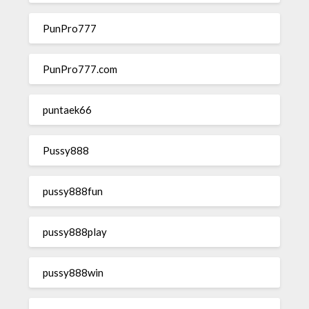
PunPro777
PunPro777.com
puntaek66
Pussy888
pussy888fun
pussy888play
pussy888win