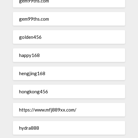
gem99ths.com
gem99ths.com
golden456
happy168
hengjing168
hongkong456
https://www.mfj889xx.com/
hydra888