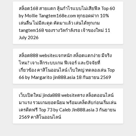
สล็อต168 สายแตก ลุ้นกำไรแบบไม่เสียฟีล Top 60
by Mollie Tangtem168e.com ทุกยอดฝาก 10%
เล่นลื่น ไม่มีสะดุด คัดมาแล้ว เล่นได้ทุกเกม
tangtem168 ของรางวัลกำลังรอ เจ้าของใหม่ 11
July 2026
สล็อต888 websiteแจกหนัก สล็อตแตกง่าย มีจริง
ไหม? เจาะลึกระบบเกม ฟีเจอร์ และปัจจัยที่
เกี่ยวข้อง คาสิโนออนไลน์ เว็บใหญ่ ทดลองเล่น Top
66 by Margarito jin888.asia 18 กันยายน 2569
เว็บเปิดใหม่ jinda888 websiteตรง สล็อตออนไลน์
มาแรง รวมเกมยอดนิยม พร้อมเคล็ดลับก่อนเริ่มเล่น
เครดิตฟรี Top 73 by Caleb Jin888.asia 3 กันยายน
2569 คาสิโนออนไลน์