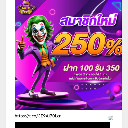
https://t.co/3E9Ai70Lcn