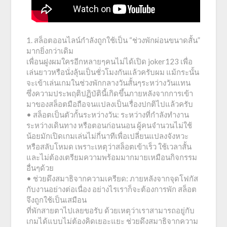
1. สล็อตออนไลน์กำลังถูกใช้เป็น “ช่วงพักผ่อนขนาดสั้น”
มากยิ่งกว่าเดิม
เพื่อนฝูงผมใครอีกหลายๆคนไม่ได้เปิด joker123 เพื่อ
เล่นยาวหรือนั่งลุ้นเป็นชั่วโมงกันแล้วครับผม แม้กระนั้น
จะเข้าเล่นเกมในช่วงพักกลางวันสั้นๆระหว่างวันแทน
ซึ่งความประพฤติปฏิบัตินี้เกิดขึ้นภายหลังจากการเข้า
มาของสล็อตมือถือจนแปลงเป็นเรื่องปกติไปแล้วครับ
• สล็อตเป็นตัวกั้นระหว่างวัน: ระหว่างที่กำลังทำงาน
ระหว่างเดินทาง หรือตอนก่อนนอน ผู้คนจำนวนไม่ใช้
น้อยมักเปิดเกมเล่นไม่กี่นาทีเพื่อเปลี่ยนแปลงจังหวะ
หรือสลับโหมด เพราะเหตุว่าสล็อตเข้าเร็ว ใช้เวลาสั้น
และไม่ต้องเตรียมความพร้อมมากมายเหมือนกิจกรรม
อื่นๆด้วย
• ช่วยดึงสมาธิจากความเครียด: ภายหลังจากจุดโฟกัส
กับงานอย่างต่อเนื่อง อย่างไรเราก็จะต้องการพัก สล็อต
จึงถูกใช้เป็นเสมือน
ที่พักสายตาไปเลยขอรับ ด้วยเหตุว่าเราสามารถอยู่กับ
เกมได้แบบไม่ต้องคิดเยอะแยะ ช่วยดึงสมาธิจากความ