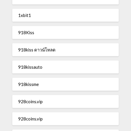
1xbit1
918Kiss
918kiss ดาวน์โหลด
918kissauto
918kissme
928coins.vip
928coins.vip