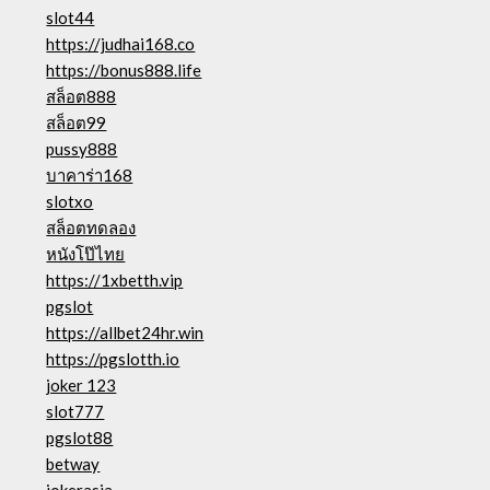
slot44
https://judhai168.co
https://bonus888.life
สล็อต888
สล็อต99
pussy888
บาคาร่า168
slotxo
สล็อตทดลอง
หนังโป๊ไทย
https://1xbetth.vip
pgslot
https://allbet24hr.win
https://pgslotth.io
joker 123
slot777
pgslot88
betway