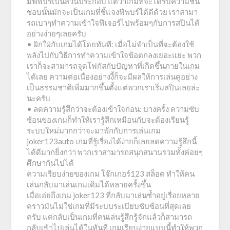
มีฟีพบร์เป็นส่วนประกอบ แต่ว่าเกมที่จะได้รับความชื่น
ชอบนั้นมักจะเป็นเกมที่ชี้แจงฟีพบร์ได้ดีด้วย เราสามา
รถเบาๆทำความเข้าใจฟีเจอร์ไปพร้อมๆกับการสปินได้
อย่างง่ายๆเลยครับ
• ฝักใฝ่กับเกมได้โดยทันที: เมื่อไม่จำเป็นที่จะต้องใช้
พลังไปกับวิธีการทำความเข้าใจข้อตกลงเยอะแยะ พวก
เราก็จะสามารถจุดโฟกัสกับปัญหาที่เกิดขึ้นภายในเกม
ได้เลย ความต่อเนื่องอย่างงี้ก็จะมีผลให้การเล่นดูอย่าง
เป็นธรรมชาติเพิ่มมากขึ้นตั้งแต่พวกเราเริ่มสปินเลยล่ะ
นะครับ
• ลดความรู้สึกว่าจะต้องเข้าใจก่อน: บางครั้ง ความซับ
ซ้อนของเกมก็ทำให้เรารู้สึกเหมือนกับจะต้องเรียนรู้
ระบบใหม่มากกว่าจะมาพักกับการเล่นเกม
joker123auto เกมที่รู้เรื่องได้ง่ายก็เลยลดความรู้สึกนี้
ได้ดีมากยิ่งกว่า พวกเราสามารถสนุกสนานรวมทั้งค่อยๆ
ศึกษากันไปได้
ความเรียบง่ายของเกม โจ๊กเกอร์123 สล็อต ทำให้คน
เล่นกลับมาเล่นเกมเดิมได้หลายครั้งขึ้น
เมื่อเอ่ยถึงเกม joker123 ที่กลับมาเล่นซ้ำอยู่เรื่อยหลาย
คราวมันไม่ใช่เกมที่มีระบบระเบียบซับซ้อนที่สุดเลย
ครับ แต่กลับเป็นเกมที่คนเล่นรู้สึกรู้จักแล้วก็สามารถ
กลับเข้าไปเล่นได้ในทันที เกมเรียบง่ายแบบนี้ทำให้พวก