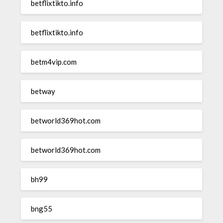
betflixtikto.info
betflixtikto.info
betm4vip.com
betway
betworld369hot.com
betworld369hot.com
bh99
bng55