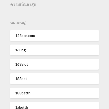
ความเห็นล่าสุด
หมวดหมู่
123xos.com
168pg
168slot
188bet
188betth
1xbetth