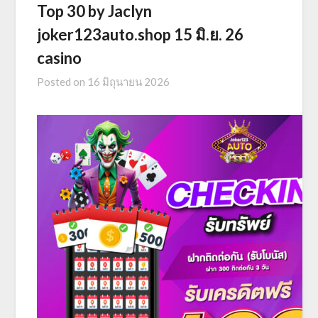
Top 30 by Jaclyn
joker123auto.shop 15 มิ.ย. 26
casino
Posted on
16 มิถุนายน 2026