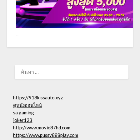
…
ค้นหา
สำหรับ:
https://918kissauto.xyz
ดูหนังออนไลน์
sa gaming
joker123
http://www.movie87hd.com
https://www.pussy888play.com