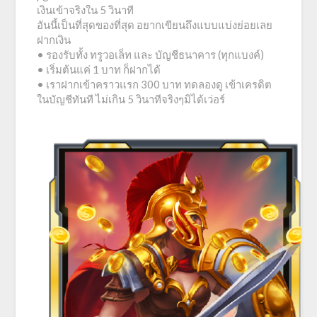
เงินเข้าจริงใน 5 วินาที
อันนี้เป็นที่สุดของที่สุด อยากเขียนถึงแบบแบ่งย่อยเลย
ฝากเงิน
• รองรับทั้ง ทรูวอเล็ท และ บัญชีธนาคาร (ทุกแบงค์)
• เริ่มต้นแค่ 1 บาท ก็ฝากได้
• เราฝากเข้าคราวแรก 300 บาท ทดลองดู เข้าเครดิต
ในบัญชีทันที ไม่เกิน 5 วินาทีจริงๆมิได้เว่อร์