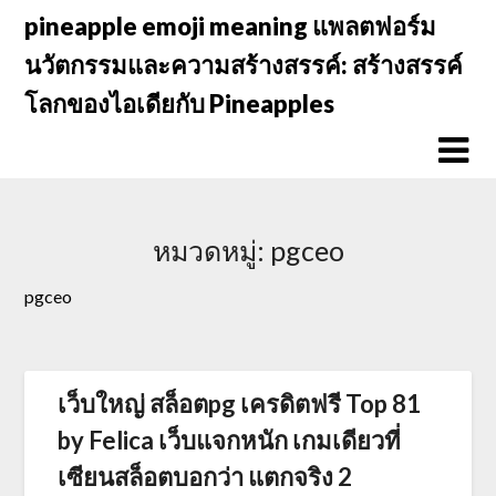
Skip
pineapple emoji meaning แพลตฟอร์ม
to
นวัตกรรมและความสร้างสรรค์: สร้างสรรค์
content
โลกของไอเดียกับ Pineapples
หมวดหมู่:
pgceo
pgceo
เว็บใหญ่ สล็อตpg เครดิตฟรี Top 81
by Felica เว็บแจกหนัก เกมเดียวที่
เซียนสล็อตบอกว่า แตกจริง 2