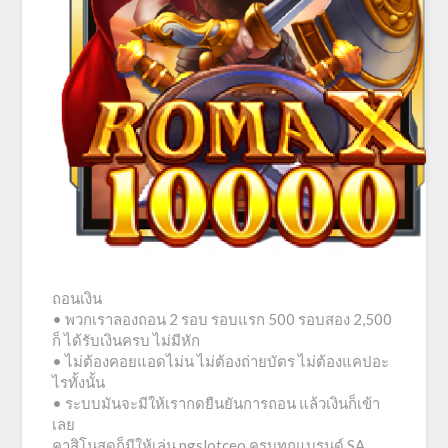
ถอนเงิน
• พวกเราลองถอน 2 รอบ รอบแรก 500 รอบสอง 2,500
ก็ ได้รับเงินครบ ไม่มีหัก
• ไม่ต้องคอยแอดไม่น ไม่ต้องถ่ายบัตร ไม่ต้องแคปอะ
ไรทั้งนั้น
• ระบบมันจะมีให้เรากดยืนยันการถอน แล้วเงินก็เข้า
เลย
คาสิโนสดก็มีให้เล่น pgslotceo ครบทุกแบรนด์ SA,