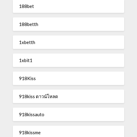
188bet
188betth
1xbetth
1xbit1
918Kiss
918kiss ดาวน์โหลด
918kissauto
918kissme