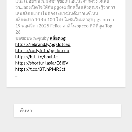
และไม่อยากเริ่มผิดซ้ำๆขอเสนอแนะจากดวงใจเลย
ว่า…ลองเปิดใจให้กับ pgceo สักครั้ง แล้วคุณจะรู้ว่าการ
เล่นสล็อตแบบไม่ต้องระแวงมันดีมากแค่ไหน
สล็อตฝาก 10 รับ 100 โปรโมชั่นใหม่ล่าสุด pgslotceo
19 พฤศจิกา 2025 Felica คาสิโน pgceo ที่ดีที่สุด Top
26
ขอขอบพระคุณby
สล็อตpg
https://rebrand.ly/pgslotceo
https://cutly.info/pgslotceo
https://bitt.to/hnuhfc
https://shorturl.asia/E6i8V
https://t.co/BTJhPMR3ct
…
ค้นหา
สำหรับ: