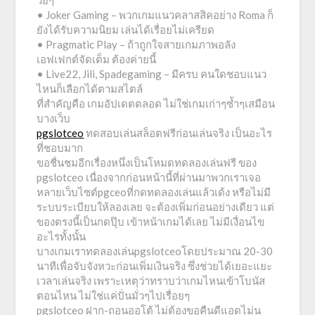
• Joker Gaming – พวกเกมแนวคลาสสิคอย่าง Roma ก็
ยังได้รับความนิยม เล่นได้เรื่อยไม่เครียด
• Pragmatic Play – ถ้าถูกใจสายเกมภาพอลัง
เอฟเฟกต์จัดเต็ม ต้องค่ายนี้
• Live22, Jili, Spadegaming – มีครบ คนใดชอบแนว
ไหนก็เลือกได้ตามสไตล์
ที่สำคัญคือ เกมอัปเดตตลอด ไม่ใช่เกมเก่าๆซ้ำๆเสมือน
บางเว็บ
pgslotceo
ทดสอบเล่นสล็อตฟรีก่อนเล่นจริง เป็นอะไร
ที่ชอบมาก
ขอชื่นชมอีกเรื่องหนึ่งเป็นโหมดทดลองเล่นฟรี ของ
pgslotceo เนื่องจากก่อนหน้านี้ที่ผ่านมาพวกเราเจอ
หลายเว็บไซต์pgceoที่กดทดลองเล่นแล้วเด้ง หรือไม่มี
ระบบระเบียบให้ลองเลย จะต้องเพิ่มก่อนอย่างเดียว แต่
ของตรงนี้เป็นกดปุ๊บ เข้าหน้าเกมได้เลย ไม่มีเงื่อนไข
อะไรทั้งนั้น
บางเกมเราทดลองเล่นpgslotceoโดยประมาณ 20-30
นาทีเพื่อจับจังหวะก่อนเพิ่มเงินจริง ซึ่งช่วยได้เยอะแยะ
เวลาเล่นจริง เพราะเหตุว่าทราบว่าเกมไหนเข้าโบนัส
ตอนไหน ไม่ใช่แค่ปั่นมั่วๆไปเรื่อยๆ
pgslotceo ฝาก-ถอนออโต้ ไม่ต้องขอคืนดีแอดไม่น