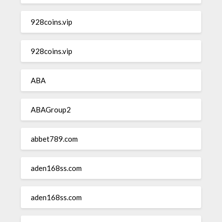
928coins.vip
928coins.vip
ABA
ABAGroup2
abbet789.com
aden168ss.com
aden168ss.com