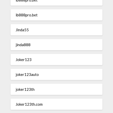
ib888pro.bet
Jinda55
jinda888
Joker123
joker123auto
joker123th
Joker123th.com