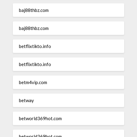
baj88thbz.com
baj88thbz.com
betflixtikto.info
betflixtikto.info
betm4vip.com
betway
betworld369hot.com
betworld369hot.com