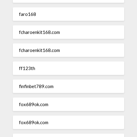
faro168
fcharoenkit168.com
fcharoenkit168.com
ff123th
finfinbet789.com
fox689ok.com
fox689ok.com