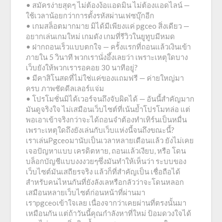
• สมัครง่ายสุดๆ ไม่ต้องง้อแอดมิน ไม่ต้องแอดไลน์ —
ใช้เวลาน้อยกว่าการตั้งรหัสผ่านเฟซบุ๊กอีก
• เกมสล็อตมากมาย มิได้มีเพียงแค่ pgceo สิ่งเดียว —
อยากเล่นเกมใหม่ เกมดัง เกมที่รีวิวในยูทูบมีหมด
• ฝากถอนเร็วแบบตกใจ — ครั้งแรกที่ถอนแล้วเงินเข้า
ภายใน 5 วินาที พวกเรานั่งอึ้งเลยว่า เพราะเหตุใดบาง
เว็บยังให้พวกเรารอคอย 30 นาทีอยู่?
• มีคาสิโนสดที่ไม่ใช่แค่ของแถมฟรี — ค่ายใหญ่มา
ครบ ภาพชัดดีลเลอร์แจ่ม
• โปรโมชั่นมิได้เวอร์จนถึงจับผิดได้ — อันนี้สำคัญมาก
มันดูจริงใจ ไม่เสมือนเว็บไซต์ที่เน้นย้ำโปรโมทล่อ แต่
พอเอาเข้าจริงกว่าจะได้ถอนจำต้องทำเทิร์นเป็นหมื่น
เพราะเหตุใดถึงยังเล่นกับเว็บแห่งนี้จนถึงขณะนี้?
เราเล่นPgceoมานับเป็นเวลาหลายเดือนแล้ว ยังไม่เคย
เจอปัญหาแบบ เครดิตหาย, ถอนแล้วเงียบ, หรือ โดน
บล็อกบัญชีแบบงงงวยๆซึ่งมันทำให้เห็นว่า ระบบของ
เว็บไซต์มันเสถียรจริง แล้วก็ที่สำคัญเป็น เชื่อถือได้
สำหรับคนไหนกันที่ยังลังเลหรือกลัวว่าจะโดนหลอก
เสมือนหลายเว็บไซต์ก่อนหน้าที่ผ่านมา
เราpgceoเข้าใจเลย เนื่องจากว่าเคยผ่านที่ตรงนั้นมา
เหมือนกัน แต่ถ้าวันนี้คุณกำลังหาที่ใหม่ ป้อมดวงใจได้