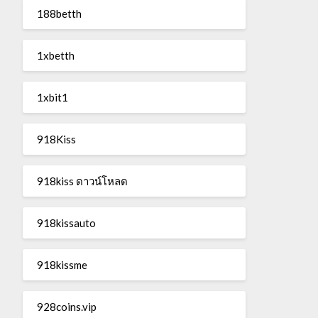
188betth
1xbetth
1xbit1
918Kiss
918kiss ดาวน์โหลด
918kissauto
918kissme
928coins.vip