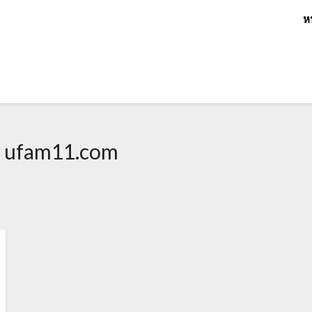
ห
:
ufam11.com