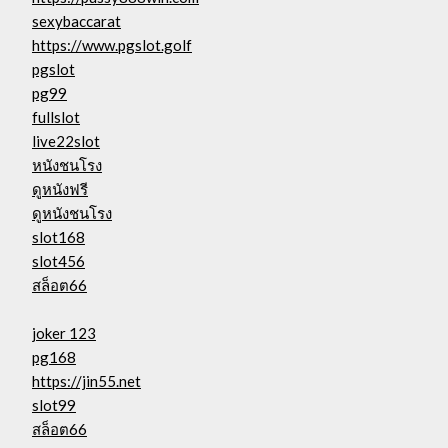
sexybaccarat
https://www.pgslot.golf
pgslot
pg99
fullslot
live22slot
หนังชนโรง
ดูหนังฟรี
ดูหนังชนโรง
slot168
slot456
สล็อต66
joker 123
pg168
https://jin55.net
slot99
สล็อต66