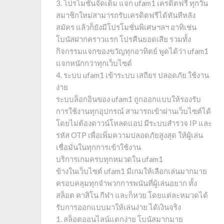
3. โปรโมชั่นจัดเต็ม แจก ufam1 เครดิตฟรี ทุกวัน
สมาชิกใหม่สามารถรับเครดิตฟรีได้ทันทีหลัง
สมัคร แล้วก็ยังมีโปรโมชั่นพิเศษฯลฯ อาทิเช่น
โบนัสฝากคราวแรก โปรคืนยอดเสีย รวมทั้ง
กิจกรรมแจกของขวัญทุกอาทิตย์ พูดได้ว่า ufam1
แจกหนักกว่าทุกเว็บไซต์
4. ระบบ ufam1 เข้าระบบ เสถียร ปลอดภัย ใช้งาน
ง่าย
ระบบล็อกอินของ ufam1 ถูกออกแบบให้รองรับ
การใช้งานทุกอุปกรณ์ สามารถเข้าผ่านเว็บไซต์ได้
โดยไม่ต้องดาวน์โหลดแอป มีระบบสำรวจ IP และ
รหัส OTP เพื่อเพิ่มความปลอดภัยสูงสุด ให้ผู้เล่น
เชื่อมั่นในทุกการเข้าใช้งาน
บริการเกมครบทุกหมวดใน ufam1
ข้างในเว็บไซต์ ufam1 มีเกมให้เลือกเล่นมากมาย
ครอบคลุมทุกจำพวกการพนันที่ผู้เล่นอยาก ทั้ง
สล็อต คาสิโน กีฬา และก็หวย โดยแต่ละหมวดได้
รับการออกแบบมาให้เล่นง่าย ได้เงินจริง
1. สล็อตออนไลน์แตกง่าย โบนัสมากมาย