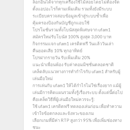
ล็อกอินได้จากทุกเครื่องใช้ไม้สอยโดยไม่ต้องจัด
ตั้งแอปอะไรก็ตามเพิ่มเติม รวมทั้งยังมีระบบ
ระเบียบตรวจสอบข้อมูลเข้าสู่ระบบซ้ำเพื่อ
คุ้มครองป้องกันบัญชีถูกแอบใช้
โปรโมชั่นรวมทั้งโบนัสสุดพิเศษจาก ufam1
สมัครใหม่รับโบนัส 100% สูงสุด 3,000 บาท
กิจกรรมแจก ufam1 เครดิตฟรี วันแล้ววันเล่า
คืนยอดเสีย 10% ทุกอาทิตย์
โปรฝากรายวัน รับเพิ่มเติม 20%
แนะนำเพื่อนพ้อง รับค่าคอมมิชชั่นตลอดชาติ
เคล็ดลับแนวทางการทำกำไรกับ ufam1 สำหรับผู้
เล่นมือใหม่
การเล่นกับ ufam1 ให้ได้กำไรไม่ใช่เรื่องยาก แม้ผู้
เล่นมีการคิดแผนรวมทั้งรู้เรื่องระบบ ตั้งแต่นี้ต่อไป
คือเคล็ดวิธีที่ผู้เล่นมือใหม่ควรจะรู้:
ใช้ ufam1 เครดิตฟรี ทดลองเล่นก่อน เพื่อทำความ
เข้าใจข้อตกลงและจังหวะของเกม
เลือกเกมที่มีค่า RTP สูงกว่า 95% เพื่อเพิ่มช่องทาง
ชนะ