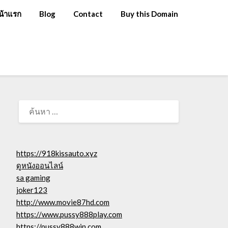
น้าแรก
Blog
Contact
Buy this Domain
ค้นหา
สำหรับ:
https://918kissauto.xyz
ดูหนังออนไลน์
sa gaming
joker123
http://www.movie87hd.com
https://www.pussy888play.com
https://pussy888win.com