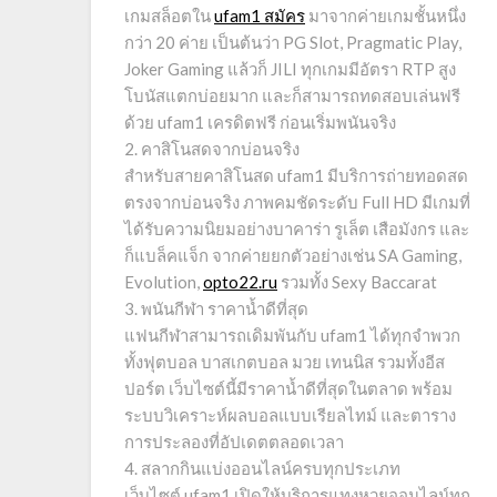
เกมสล็อตใน
ufam1 สมัคร
มาจากค่ายเกมชั้นหนึ่ง
กว่า 20 ค่าย เป็นต้นว่า PG Slot, Pragmatic Play,
Joker Gaming แล้วก็ JILI ทุกเกมมีอัตรา RTP สูง
โบนัสแตกบ่อยมาก และก็สามารถทดสอบเล่นฟรี
ด้วย ufam1 เครดิตฟรี ก่อนเริ่มพนันจริง
2. คาสิโนสดจากบ่อนจริง
สำหรับสายคาสิโนสด ufam1 มีบริการถ่ายทอดสด
ตรงจากบ่อนจริง ภาพคมชัดระดับ Full HD มีเกมที่
ได้รับความนิยมอย่างบาคาร่า รูเล็ต เสือมังกร และ
ก็แบล็คแจ็ก จากค่ายยกตัวอย่างเช่น SA Gaming,
Evolution,
opto22.ru
รวมทั้ง Sexy Baccarat
3. พนันกีฬา ราคาน้ำดีที่สุด
แฟนกีฬาสามารถเดิมพันกับ ufam1 ได้ทุกจำพวก
ทั้งฟุตบอล บาสเกตบอล มวย เทนนิส รวมทั้งอีส
ปอร์ต เว็บไซต์นี้มีราคาน้ำดีที่สุดในตลาด พร้อม
ระบบวิเคราะห์ผลบอลแบบเรียลไทม์ และตาราง
การประลองที่อัปเดตตลอดเวลา
4. สลากกินแบ่งออนไลน์ครบทุกประเภท
เว็บไซต์ ufam1 เปิดให้บริการแทงหวยออนไลน์ทุก