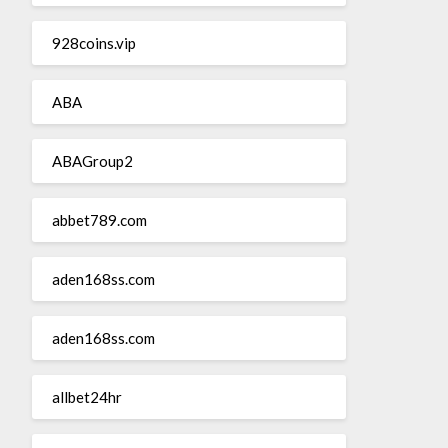
928coins.vip
ABA
ABAGroup2
abbet789.com
aden168ss.com
aden168ss.com
allbet24hr