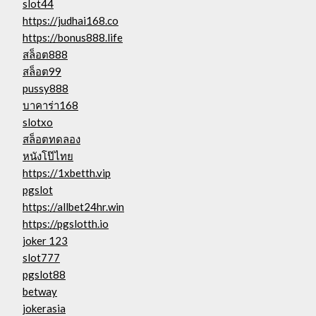
slot44
https://judhai168.co
https://bonus888.life
สล็อต888
สล็อต99
pussy888
บาคาร่า168
slotxo
สล็อตทดลอง
หนังโป๊ไทย
https://1xbetth.vip
pgslot
https://allbet24hr.win
https://pgslotth.io
joker 123
slot777
pgslot88
betway
jokerasia