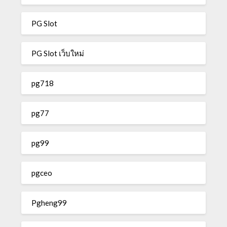
PG Slot
PG Slot เว็บใหม่
pg718
pg77
pg99
pgceo
Pgheng99