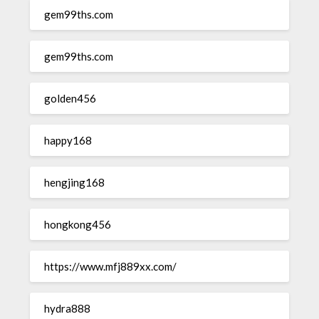
gem99ths.com
gem99ths.com
golden456
happy168
hengjing168
hongkong456
https://www.mfj889xx.com/
hydra888