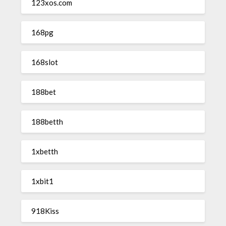
123xos.com
168pg
168slot
188bet
188betth
1xbetth
1xbit1
918Kiss