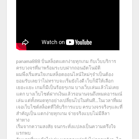
panama888 ปั่นสล็อตแตกง่ายทุกเกม กับเว็บบริการ
ครบวงจรที่มาพร้อมระบบฝากถอนอัตโนมัติ
ผมพึ่งเริ่มสนใจเกมสล็อตออนไลน์ใหม่ๆจำเป็นต้อง
ยอมรับเลยว่าไม่ทราบจะเริ่มยังไงดี เว็บก็มีให้เลือก
เยอะแยะ เกมก็มีเป็นร้อยๆเกม บางเว็บเล่นแล้วไม่เคย
แตก บางเว็บไซต์ฝากเงินแล้วรอนานจนถึงหมดอารมณ์
เล่น แต่ทั้งหมดทุกอย่างเปลี่ยนไปในทันที…ในเวลาที่ผม
เจอเว็บไซต์สล็อตที่ให้บริการแบบ ครบวงจรจริงๆและที่
สำคัญเป็น แตกง่ายทุกเกม จ่ายจริงแบบไม่มีลีลา
ท่าทาง
เริ่มจากความสงสัย จนกระทั่งแปลงเป็นความตรึงใจ
แรกพบ