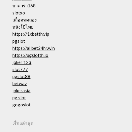
บาคาร่า168
slotxo
สล็อตทดลอง
หนังโป๊ไทย
https://1xbetth.vip
pgslot
https://allbet24hr.win
https://pgslotth.io
joker 123
slot777
pgslot88
betway
jokerasia
pg slot
gogoslot
เรื่องล่าสุด