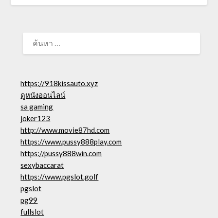
ค้นหา
สำหรับ:
https://918kissauto.xyz
ดูหนังออนไลน์
sa gaming
joker123
http://www.movie87hd.com
https://www.pussy888play.com
https://pussy888win.com
sexybaccarat
https://www.pgslot.golf
pgslot
pg99
fullslot