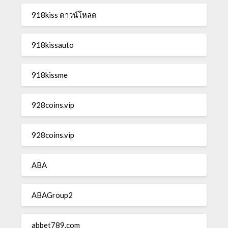
918kiss ดาวน์โหลด
918kissauto
918kissme
928coins.vip
928coins.vip
ABA
ABAGroup2
abbet789.com