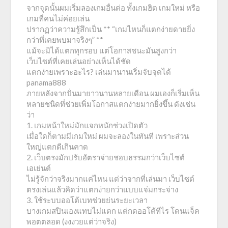
จากจุดนั้นผมเริ่มลองเกมอื่นต่อ ทั้งเกมฮิต เกมใหม่ หรือ
เกมที่คนไม่ค่อยเล่น
ปรากฏว่าความรู้สึกเป็น ** “เกมไหนก็แตกง่ายดายยิ่ง
กว่าที่เคยพบมาจริงๆ” **
แม้จะมิได้แตกทุกรอบ แต่โอกาสชนะมันสูงกว่า
เว็บไซต์ที่เคยเล่นอย่างเห็นได้ชัด
แตกง่ายเพราะอะไร? เล่นมานานเริ่มจับจุดได้
panama888
ภายหลังจากปั่นมายาวนานหลายเดือน ผมเองก็เริ่มเห็น
หลายชนิดที่ช่วยเพิ่มโอกาสแตกง่ายมากยิ่งขึ้น ดังเช่น
ว่า
1. เกมหน้าใหม่มักแจกหนักช่วงเปิดตัว
เมื่อใดก็ตามมีเกมใหม่ ผมจะลองในทันที เพราะส่วน
ใหญ่แตกดีเกินคาด
2. เว็บตรงมักปรับอัตราจ่ายชอบธรรมกว่าเว็บไซต์
เอเย่นต์
ไม่รู้จักว่าจริงมากแค่ไหน แต่ว่าจากที่เล่นมา เว็บไซต์
ตรงเล่นแล้วคิดว่าแตกง่ายกว่าแบบแจ่มกระจ่าง
3. ใช้ระบบออโต้เบทช่วยย่นระยะเวลา
บางเกมสปินเองแทบไม่แตก แต่กดออโต้ทีไร โดนแจ็ค
พอตตลอด (งงงวยแต่ว่าจริง)