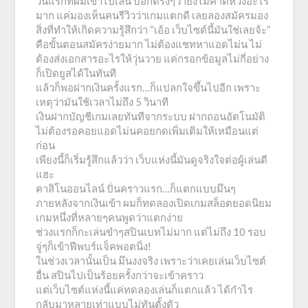
วันแรกที่ผมเข้าไปเล่น บอกตรงๆว่ายังไม่คาดหวังอะไร
มาก แค่มองเห็นคนรีวิวว่าเกมแตกดี เลยลองสมัครมอง
สิ่งที่ทำให้เกิดความรู้สึกว่า “เอ้อ เว็บไซต์นี้มันใช่เลยจ้ะ”
คือขั้นตอนสมัครง่ายมาก ไม่ต้องแชทหาแอดไม่น ไม่
ต้องส่งเอกสารอะไรให้วุ่นวาย แค่กรอกข้อมูลไม่กี่อย่าง
ก็เปิดยูสได้ในทันที
แล้วก็พอฝากเงินครั้งแรก…ก็แปลกใจขึ้นไปอีก เพราะ
เหตุว่ามันใช้เวลาไม่ถึง 5 วินาที
เงินฝากบัญชีเกมเลยทันทีจากระบบ ฝากถอนอัตโนมัติ
ไม่ต้องรอคอยแอดไม่นคอยกดเพิ่มเติมให้เหมือนแต่
ก่อน
เพียงนี้ก็เริ่มรู้สึกแล้วว่า เว็บแห่งนี้มันดูจริงใจต่อผู้เล่นดี
แฮะ
คาสิโนออนไลน์ ปั่นคราวแรก…ก็แตกแบบมึนๆ
ภายหลังจากเงินเข้า ผมก็ทดลองเปิดเกมสล็อตยอดนิยม
เกมหนึ่งที่หลายๆคนพูดว่าแตกง่าย
ช่วงแรกก็กะเล่นขำๆสปินเบทไม่มาก แต่ไม่ถึง 10 รอบ
จู่ๆก็เข้าฟีพบร์แจ็คพอตนิ่ง!
ในช่วงเวลานั้นเป็น มึนงงจริง เพราะว่าเคยเล่นเว็บไซต์
อื่น สปินไปเป็นร้อยครั้งกว่าจะเข้าคราว
แต่เว็บไซต์แห่งนี้แค่ทดลองเล่นก็แตกแล้ว ได้กำไร
กลับมาหลายเท่าแบบไม่ทันตั้งตัว