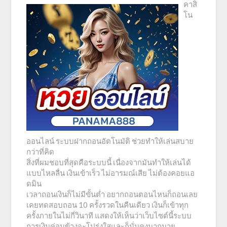
คาสิ
โน
ออนไลน์ ระบบฝากถอนอัตโนมัติ ช่วยทำให้เล่นสบาย
กว่าที่คิด
สิ่งที่ผมชอบที่สุดคือระบบนี้ เนื่องจากมันทำให้เล่นได้
แบบไหลลื่น เงินเข้าเร็ว ไม่อารมณ์เสีย ไม่ต้องคอยแอ
ดมิน
เวลาถอนเงินก็ไม่มีขั้นต่ำ อยากถอนตอนไหนก็ถอนเลย
เคยทดสอบถอน 10 ครั้งรวดในคืนเดียว เงินก็เข้าทุก
ครั้งภายในไม่กี่วินาที แสดงให้เห็นว่าเว็บไซต์นี้ระบบ
การเงินค่อนข้างจะโปร่งใสและก็มั่นคงมากมาย