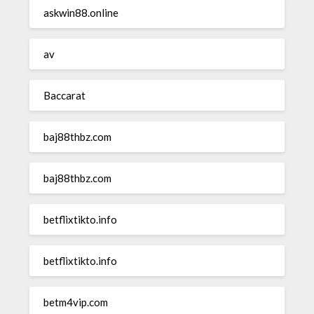
askwin88.online
av
Baccarat
baj88thbz.com
baj88thbz.com
betflixtikto.info
betflixtikto.info
betm4vip.com