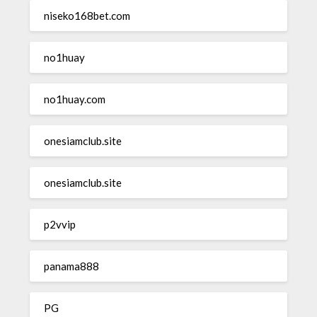
niseko168bet.com
no1huay
no1huay.com
onesiamclub.site
onesiamclub.site
p2vvip
panama888
PG