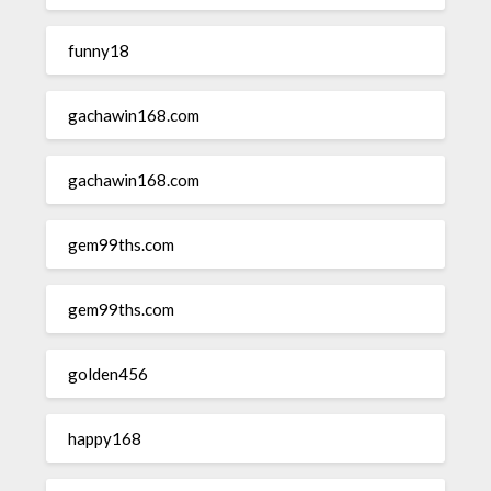
funny18
gachawin168.com
gachawin168.com
gem99ths.com
gem99ths.com
golden456
happy168