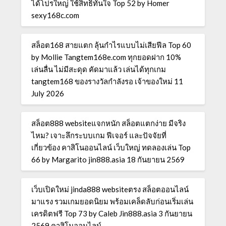
ได้โปรใหญ่ ใช้สิทธิ์ทันใจ Top 52 by Homer
sexy168c.com
สล็อต168 สายแตก ลุ้นกำไรแบบไม่เสียฟีล Top 60
by Mollie Tangtem168e.com ทุกยอดฝาก 10%
เล่นลื่น ไม่มีสะดุด คัดมาแล้ว เล่นได้ทุกเกม
tangtem168 ของรางวัลกำลังรอ เจ้าของใหม่ 11
July 2026
สล็อต888 websiteแจกหนัก สล็อตแตกง่าย มีจริง
ไหม? เจาะลึกระบบเกม ฟีเจอร์ และปัจจัยที่
เกี่ยวข้อง คาสิโนออนไลน์ เว็บใหญ่ ทดลองเล่น Top
66 by Margarito jin888.asia 18 กันยายน 2569
เว็บเปิดใหม่ jinda888 websiteตรง สล็อตออนไลน์
มาแรง รวมเกมยอดนิยม พร้อมเคล็ดลับก่อนเริ่มเล่น
เครดิตฟรี Top 73 by Caleb Jin888.asia 3 กันยายน
2569 คาสิโนออนไลน์