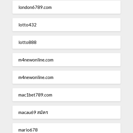
london6789.com
lotto432
lotto888
m4newonline.com
m4newonline.com
mac1bet789.com
macau69 สมัคร
mario678