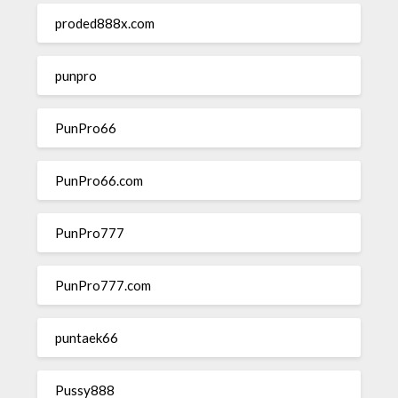
proded888x.com
punpro
PunPro66
PunPro66.com
PunPro777
PunPro777.com
puntaek66
Pussy888