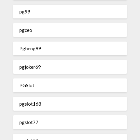
pg99
pgceo
Pgheng99
pgjoker69
PGSlot
pgslot168
pgslot77