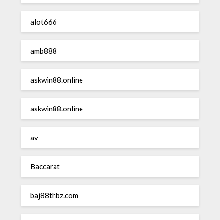
alot666
amb888
askwin88.online
askwin88.online
av
Baccarat
baj88thbz.com