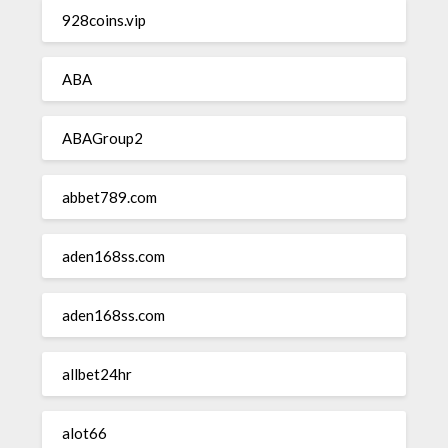
928coins.vip
ABA
ABAGroup2
abbet789.com
aden168ss.com
aden168ss.com
allbet24hr
alot66