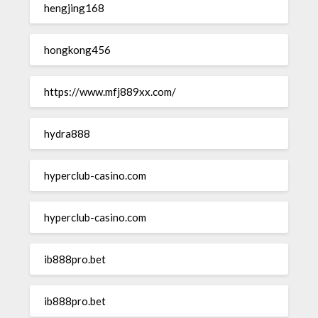
hengjing168
hongkong456
https://www.mfj889xx.com/
hydra888
hyperclub-casino.com
hyperclub-casino.com
ib888pro.bet
ib888pro.bet