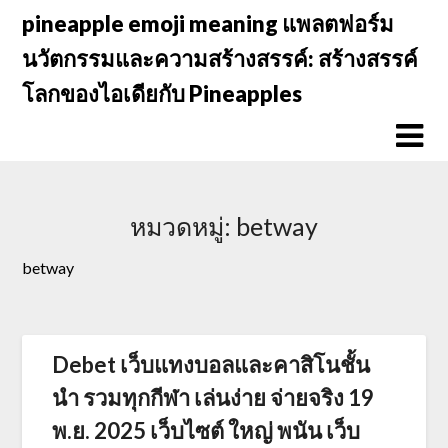
Skip
pineapple emoji meaning แพลตฟอร์ม
to
นวัตกรรมและความสร้างสรรค์: สร้างสรรค์
content
โลกของไอเดียกับ Pineapples
หมวดหมู่:
betway
betway
Debet เว็บแทงบอลและคาสิโนชั้น
นำ รวมทุกกีฬา เล่นง่าย จ่ายจริง 19
พ.ย. 2025 เว็บไซต์ ใหญ่ พนัน เว็บ