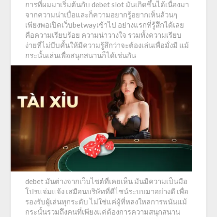
การที่ผมมาเริ่มต้นกับ debet slot มันเกิดขึ้นได้เนื่องมา
จากความน่าเบื่อและก็ความอยากรู้อยากเห็นล้วนๆ
เพียงพอเปิดเว็บbetwayเข้าไป อย่างแรกที่รู้สึกได้เลย
คือความเรียบร้อย ความน่าวางใจ รวมทั้งความเรียบ
ง่ายที่ไม่บีบคั้นให้มีความรู้สึกว่าจะต้องเล่นเพื่อมั่งมี แม้
กระนั้นเล่นเพื่อสนุกสนานก็ได้เช่นกัน
debet มันต่างจากเว็บไซต์ที่เคยเห็น มันมีความเป็นมือ
โปรแจ่มแจ้ง เสมือนบริษัทที่ดีไซน์ระบบมาอย่างดี เพื่อ
รองรับผู้เล่นทุกระดับ ไม่ใช่แค่ผู้ที่หลงใหลการพนันแม้
กระนั้นรวมถึงคนที่เพียงแค่ต้องการความสนุกสนาน