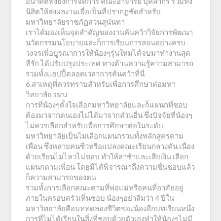
อนาคตทั้งยังการจัดการ คณะอาจารย์ บุคลากร รวมทั้ง
นิสิตให้ส่งผลงานเพื่อเป็นที่ปรากฏชัดสำหรับ
มหาวิทยาลัยราชภัฏสวนสุนันทา
เราได้มองเห็นจุดสำคัญของงานค้นคว้าวิจัยการพัฒนา
นวัตกรรมนโยบายและก็การเรียนการสอนอย่างครบ
วงจรเพื่อบูรณาการให้น้องๆรุ่นใหม่ได้จบมาทำงานสุด
ที่รัก ได้ปรับปรุงประเทศ ทางด้านความรู้ความสามารถ
รวมทั้งแฮปปี้ตลอดเวลาการค้นคว้าที่นี่
6.สาเหตุที่ควรทราบสำหรับเพื่อการศึกษาต่อมหา
วิทยาลัย ssru
การที่น้องๆตั้งใจเลือกมหาวิทยาลัยและก็แผนกที่ชอบ
ต้องมาจากตนเองไม่ได้มาจากส่วนอื่น ซึ่งปัจจัยที่น้องๆ
ไม่ควรเลือกสำหรับเพื่อการศึกษาต่อในระดับ
มหาวิทยาลัยเป็นไม่เลือกแผนกรวมทั้งหลักสูตรตาม
เพื่อน ซึ่งหลายคนซิ่วหรือแปลงคณะเรียนกลางคัน เนื่อง
ด้วยเรียนไม่ไหวไม่ชอบ ทำให้ล่าช้าและเสียเงิน เลือก
แผนกตามเพื่อน โดยมิได้พิจารณาถึงความชื่นชอบแล้ว
ก็ความสามารถของตน
รวมทั้งการเลือกคณะตามที่พ่อแม่หรือคนที่อาศัยอยู่
ภายในครอบครัวเห็นชอบ น้องๆอย่าลืมว่า 4 ปีใน
มหาวิทยาลัยคือบททดลองชีวิตของน้องอีกบทเรียนหนึ่ง
การที่ไม่ได้เรียนในสิ่งที่ชอบด้วยตัวเองทำให้น้องๆไม่มี