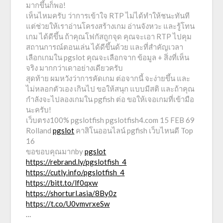
มากขึ้นก็พอ!
เห็นไหมครับ ว่าการเข้าใจ RTP ไม่ได้ทำให้ชนะทันที
แต่ช่วยให้เราอ่านโครงสร้างเกม อ่านจังหวะ และรู้โทน
เกม ได้ดีขึ้น ถ้าคุณโฟกัสถูกจุด คุณจะเอา RTP ไปคุม
สถานการณ์ตอนเล่น ได้ดีขึ้นด้วย และที่สำคัญเวลา
เลือกเกมใน pgslot คุณจะเลือกจาก ข้อมูล + สิ่งที่เห็น
จริง มากกว่าเดาอย่างเดียวครับ
สุดท้าย ผมหวังว่าการคัดเกม ต่อจากนี้ จะง่ายขึ้น และ
ไม่หลอกตัวเอง เกินไป ขอให้สนุก แบบมีสติ และถ้าคุณ
กำลังจะไปลองเกมใน pgfish ต่อ ขอให้เจอเกมที่เข้ามือ
นะครับ!
เว็บตรง100% pgslotfish pgslotfish4.com 15 FEB 69
Rolland
pgslot
คาสิโนออนไลน์ pgfish เว็บไหนดี Top
16
ขอขอบคุณมากby
pgslot
https://rebrand.ly/pgslotfish_4
https://cutly.info/pgslotfish_4
https://bitt.to/lf0qxw
https://shorturl.asia/8By0z
https://t.co/U0vmvrxeSw
…