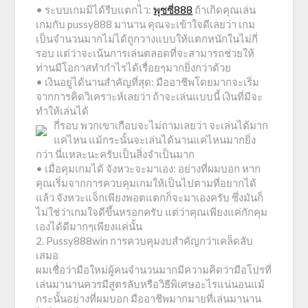
• ระบบเกมมิได้รีบแตกไว:
พุซซี่888
ถ้าเกิดคุณเล่น
เกมกับ pussy888 มานาน คุณจะเข้าใจดีเลยว่า เกม
เป็นจำนวนมากไม่ได้ถูกวางแบบให้แตกหนักในไม่กี่
รอบ แต่ว่าจะเน้นการเล่นตลอดที่จะสามารถช่วยให้
ท่านมีโอกาสทำกำไรได้เรื่อยๆมากยิ่งกว่าด้วย
• เงินอยู่ได้นานสำคัญที่สุด: มืออาชีพโดยมากจะเริ่ม
จากการคิดวิเคราะห์เลยว่า ถ้าจะเล่นแบบนี้ เงินที่มีจะ
ทำให้เล่นได้
กี่รอบ พวกเขาเกือบจะไม่ถามเลยว่า จะเล่นได้มาก
แค่ไหน แม้กระนั้นจะเล่นได้นานแค่ไหนมากยิ่ง
กว่า นี่แหละนะครับเป็นสิ่งจำเป็นมาก
• เมื่อคุมเกมได้ จังหวะจะมาเอง: อย่างที่ผมบอก หาก
คุณเริ่มจากการควบคุมเกมให้เป็นไปตามที่อยากได้
แล้ว จังหวะแจ็กเพียงพอตแตกก็จะมาเองครับ ซึ่งมันก็
ไม่ใช่ว่าเกมใจดีขึ้นหรอกครับ แต่ว่าคุณเพียงแค่กักคุม
เองได้ดีมากๆเพียงแค่นั้น
2. Pussy888win การควบคุมงบสำคัญกว่าเคล็ดลับ
เสมอ
ผมเชื่อว่ามือใหม่ผู้คนจำนวนมากมีความคิดว่ามือโปรที่
เล่นมานานควรมีสูตรลับหรือวิธีพิเศษอะไรแน่นอนแม้
กระนั้นอย่างที่ผมบอก มืออาชีพมากมายที่เล่นมานาน