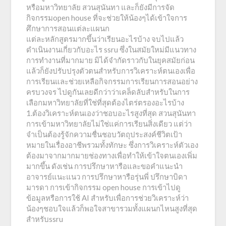
หรือมหาวิทยาลัย สวนสุนันทา และก็ยังมีการจัด
กิจกรรมopen house ที่จะช่วยให้น้องๆได้เข้าใจการ
ศึกษาการสอนแต่ละแผนก
แต่ละหลักสูตรมากขึ้นว่าเรียนอะไรบ้าง จบไปแล้ว
ดำเนินงานเกี่ยวกับอะไร ssru ซึ่งในสมัยใหม่มีแนวทาง
การทำงานที่มากมาย มิได้จำกัดราวกับในยุคสมัยก่อน
แล้วก็ยังปรับปรุงตัวตนสำหรับการวิเคราะห์ตนเองเพื่อ
การเรียนและช่วยเหลือกิจกรรมการเรียนการสอนอย่าง
ครบวงจร ไปดูกันเลยดีกว่าว่าเคล็ดลับสำหรับในการ
เลือกมหาวิทยาลัยที่ใช่ที่สุดต้องไตร่ตรองอะไรบ้าง
1.ต้องวิเคราะห์ตนเองว่าชอบอะไรสูงที่สุด สวนสุนันทา
การเข้ามหาวิทยาลัยไม่ใช่แค่การเรียนสิ่งเดียว แต่ว่า
จำเป็นต้องรู้จักความชื่นชอบวัตถุประสงค์ชีวิตเป้า
หมายในเรื่องอาชีพรวมทั้งทักษะ ซึ่งการวิเคราะห์ตัวเอง
ต้องมาจากมากมายช่องทางเพื่อทำให้เข้าใจตนเองเพิ่ม
มากขึ้น ดังเช่น การปรึกษาหารือและขอคำแนะนำ
อาจารย์แนะแนว การปรึกษาหารือรุ่นพี่ ปรึกษาบิดา
มารดา การเข้ากิจกรรม open house การเข้าไปดู
ข้อมูลหรือการใช้ AI สำหรับเพื่อการช่วยวิเคราะห์ว่า
น้องๆชอบใจแล้วก็พอใจสาขารวมทั้งแผนกไหนสูงที่สุด
สำหรับssru