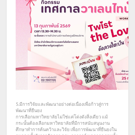
5.มีการวิจัยและพัฒนาอย่างต่อเนื่องเพื่อก้าวสู่การ
พัฒนาที่ยืนยง
การเลือกมหาวิทยาลัยไม่ใช่แค่โด่งดังสิ่งเดียว แม้
กระนั้นต้องเลือกมหาวิทยาลัยที่มีการสนับสนุนงาน
ศึกษาทำการค้นคว้าและวิจัย เพื่อการพัฒนาที่ยืนยงใน