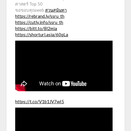
ศาสตร์ Top 50
ขอขอบคุณweb
สวนสุนันทา
https://rebrand.ly/ssru_th
https://cutly.info/ssru_th
https://bitt.to/8l2mia
https://shorturl.asia/60qLa
https://t.co/V1b1JV7wI5