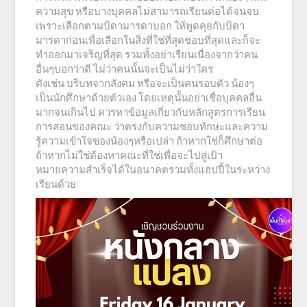
ความสุข หรือบางบุคคลไม่สามารถเรียนต่อได้จนจบ
เพราะเลือกตามบิดามารดาบอก ให้พูดคุยกับบิดา
มารดาก่อนเพื่อเลือกในสิ่งที่ใช่ที่สุดชอบที่สุดและก็จะ
ทำออกมาเจริญที่สุด รวมทั้งอย่าเรียนเนื่องจากว่าคน
อื่นๆบอกว่าดี ไม่ว่าคนนั้นจะเป็นไม่ว่าใคร
ดังเช่น บริบทจากสังคม หรือจะเป็นคนรอบตัว น้องๆ
เป็นนักศึกษาด้วยตัวเอง โดยเหตุนั้นอย่าเชื่อบุคคลอื่น
มากจนเกินไป ควรหาข้อมูลเกี่ยวกับหลักสูตรการเรียน
การสอนของคณะ ว่าตรงกับความชอบทักษะและความ
รู้ความเข้าใจของน้องๆหรือเปล่า ถ้าหากใช่ก็ศึกษาต่อ
ถ้าหากไม่ใช่ต้องหาคณะที่ใช่เพื่อจะไปสู่เป้า
หมายความสำเร็จได้ในอนาคตรวมทั้งแฮปปี้ในระหว่าง
เรียนด้วย