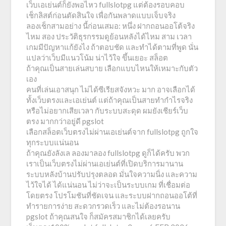
เว็บเอเย่นต์ก็ยังพอไหว fullslotpg แต่ต้องรอบคอบ
เช็กลิสต์ก่อนตัดสินใจ เพื่อกันพลาดแบบเจ็บจริง
ลองเช็กสามอย่าง นี้ก่อนเสมอ: หนึ่ง ฝากถอนออโต้จริง
ไหม สอง ประวัติธุรกรรมดูย้อนหลังได้ไหม สาม เวลา
เกมมีปัญหาแก้ยังไง ถ้าตอบชัด และทำได้ตามที่พูด นั่น
แปลว่าเว็บมีแนวโน้ม น่าไว้ใจ ขึ้นเยอะ สล็อต
ถ้าคุณเป็นสายเล่นสบาย เลือกแบบไหนให้เหมาะกับตัว
เอง
คนที่เล่นเอาสนุก ไม่ได้ซีเรียสจังหวะ มาก อาจเลือกได้
ทั้งเว็บตรงและเอเย่นต์ แต่ถ้าคุณเป็นสายทำกำไรจริง
หรือไม่อยากเสียเวลา กับระบบสะดุด ผมยังเชียร์เว็บ
ตรง มากกว่าอยู่ดี pgslot
เลือกสล็อตเว็บตรงไม่ผ่านเอเย่นต์จาก fullslotpg ถูกใจ
ทุกระบบแน่นอน
ถ้าคุณยังลังเล ลองมาลอง fullslotpg ดูก็ได้ครับ พวก
เราเป็นเว็บตรงไม่ผ่านเอเย่นต์ที่เปิดบริการมานาน
ระบบหลังบ้านปรับปรุงตลอด มั่นใจความนิ่ง และความ
ไว้ใจได้ ได้แน่นอน ไม่ว่าจะเป็นระบบเกม ที่เชื่อมต่อ
โดยตรง โปรโมชันที่ชัดเจน และระบบฝากถอนออโต้ที่
ทำรายการง่าย สะดวกรวดเร็ว และไม่ต้องรอนาน
pgslot ถ้าคุณสนใจ ก็สมัครสมาชิกได้เลยครับ