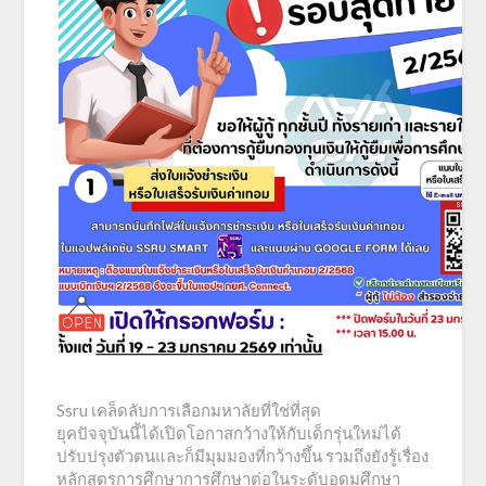
Ssru เคล็ดลับการเลือกมหาลัยที่ใช่ที่สุด
ยุคปัจจุบันนี้ได้เปิดโอกาสกว้างให้กับเด็กรุ่นใหม่ได้
ปรับปรุงตัวตนและก็มีมุมมองที่กว้างขึ้น รวมถึงยังรู้เรื่อง
หลักสูตรการศึกษาการศึกษาต่อในระดับอุดมศึกษา