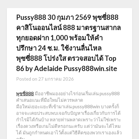
Pussy888 30 กุมภา 2569 พุซซี่888
คาสิโนออนไลน์ 888 มาตรฐานสากล
ทุกยอดฝาก 1,000 พร้อมให้คำ
ปรึกษา 24 ช.ม. ใช้งานลื่นไหล
พุซซี่888 โปร่งใส ตรวจสอบได้ Top
86 by Adelaide Pussy888win.site
Posted on
27 มกราคม 2026
พุซซี่888
มืออาชีพมองอย่างไรก่อนเริ่มเล่น pussy888
คำเสนอแนะที่มือใหม่ไม่ควรพลาด
มือใหม่เยอะแยะที่เข้ามาเล่น pussy888win บางครั้งก็
อาจจะเคยประสบพบเจอกับปัญหาเรื่องเกี่ยวกับการได้
กำไรมิได้กันบ้าง หลายท่านพลาดเพราะว่าไม่ใช่เพราะ
เรื่องดวงหรือเกมไม่ดีหรอกนะครับ แต่ว่ามันจะได้ไหม
ได้ มันถูกกำหนดเอาไว้ตั้งแต่วิธีคิดของพวกเราเองแล้ว