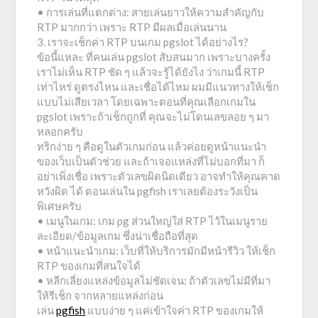
• การเล่นที่แตกต่าง: สายเล่นยาวให้ความสำคัญกับ
RTP มากกว่า เพราะ RTP มีผลเมื่อเล่นนาน
3. เราจะเช็กค่า RTP บนเกม pgslot ได้อย่างไร?
ข้อนี้แหละ ที่คนเล่น pgslot สับสนมาก เพราะบางครั้ง
เราไม่เห็น RTP ชัด ๆ แล้วจะรู้ได้ยังไง ว่าเกมนี้ RTP
เท่าไหร่ ดูตรงไหน และเชื่อได้ไหม ผมมีแนวทางให้เช็ก
แบบไม่เสียเวลา โดยเฉพาะตอนที่คุณเลือกเกมใน
pgslot เพราะถ้าเช็กถูกที่ คุณจะไม่โดนเลขลอย ๆ มา
หลอกครับ
ทริกง่าย ๆ คือดูในตัวเกมก่อน แล้วค่อยดูหน้าแนะนำ
ของเว็บเป็นตัวช่วย และถ้าเจอแหล่งที่ไม่บอกที่มา ก็
อย่าเพิ่งเชื่อ เพราะตัวเลขผิดนิดเดียว อาจทำให้คุณคาด
หวังผิด ได้ ตอนเล่นใน pgfish เราเลยต้องระวังเป็น
พิเศษครับ
• เมนูในเกม: เกม pg ส่วนใหญ่ใส่ RTP ไว้ในเมนูราย
ละเอียด/ข้อมูลเกม ซึ่งน่าเชื่อถือที่สุด
• หน้าแนะนำเกม: เว็บที่ให้บริการมักมีหน้ารีวิว ให้เช็ก
RTP ของเกมที่สนใจได้
• หลีกเลี่ยงแหล่งข้อมูลไม่ชัดเจน: ถ้าตัวเลขไม่มีที่มา
ให้รีเช็ก จากหลายแหล่งก่อน
เล่น
pgfish
แบบง่าย ๆ แค่เข้าใจค่า RTP ของเกมให้