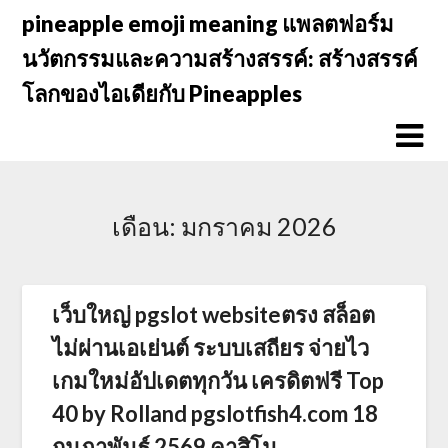
Skip
pineapple emoji meaning แพลตฟอร์ม
to
นวัตกรรมและความสร้างสรรค์: สร้างสรรค์
content
โลกของไอเดียกับ Pineapples
เดือน:
มกราคม 2026
เว็บใหญ่ pgslot websiteตรง สล็อต
ไม่ผ่านเอเย่นต์ ระบบเสถียร จ่ายไว
เกมใหม่อัปเดตทุกวัน เครดิตฟรี Top
40 by Rolland pgslotfish4.com 18
กุมภาพันธ์ 2569 คาสิโน