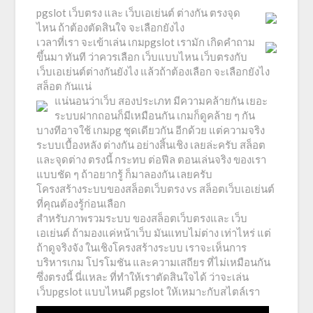
pgslot เว็บตรง และ เว็บเอเย่นต์ ต่างกัน ตรงจุด
ไหน ถ้าต้องตัดสินใจ จะเลือกยังไง
เวลาที่เรา จะเข้าเล่น เกมpgslot เรามัก เกิดคำถาม
ขึ้นมา ทันที ว่าควรเลือก เว็บแบบไหน เว็บตรงกับ
เว็บเอเย่นต์ต่างกันยังไง แล้วถ้าต้องเลือก จะเลือกยังไง
สล็อต กันแน่
แน่นอนว่าเว็บ สองประเภท มีความคล้ายกัน เยอะ
ระบบฝากถอนก็มีเหมือนกัน เกมก็ดูคล้าย ๆ กัน
บางทีอาจใช้ เกมpg ชุดเดียวกัน อีกด้วย แต่ความจริง
ระบบเบื้องหลัง ต่างกัน อย่างสิ้นเชิง เลยล่ะครับ สล็อต
และจุดต่าง ตรงนี้ กระทบ ต่อฟีล ตอนเล่นจริง ของเรา
แบบชัด ๆ ถ้าอยากรู้ ก็มาลองกัน เลยครับ
โครงสร้างระบบของสล็อตเว็บตรง vs สล็อตเว็บเอเย่นต์
ที่คุณต้องรู้ก่อนเลือก
สำหรับภาพรวมระบบ ของสล็อตเว็บตรงและ เว็บ
เอเย่นต์ ถ้ามองแค่หน้าเว็บ มันแทบไม่ต่าง เท่าไหร่ แต่
ถ้าดูจริงจัง ในเชิงโครงสร้างระบบ เราจะเห็นการ
บริหารเกม โปรโมชัน และความเสถียร ที่ไม่เหมือนกัน
ซึ่งตรงนี้ นี่แหละ ที่ทำให้เราตัดสินใจได้ ว่าจะเล่น
เว็บpgslot แบบไหนดี pgslot ให้เหมาะกับสไตล์เรา