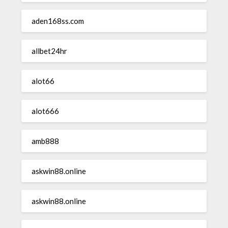
aden168ss.com
allbet24hr
alot66
alot666
amb888
askwin88.online
askwin88.online