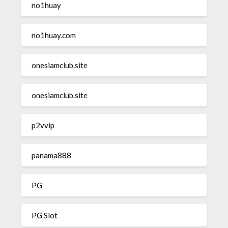
no1huay
no1huay.com
onesiamclub.site
onesiamclub.site
p2vvip
panama888
PG
PG Slot