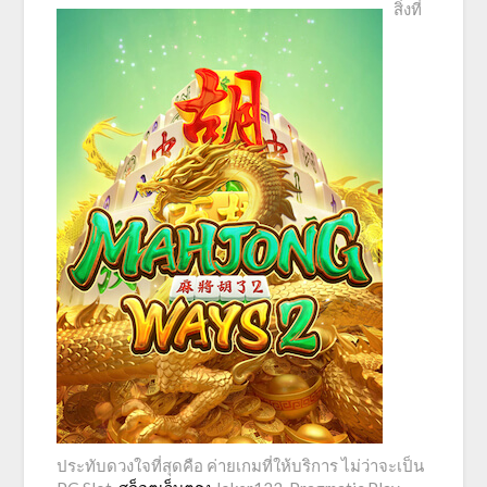
สิ่งที่
ประทับดวงใจที่สุดคือ ค่ายเกมที่ให้บริการ ไม่ว่าจะเป็น