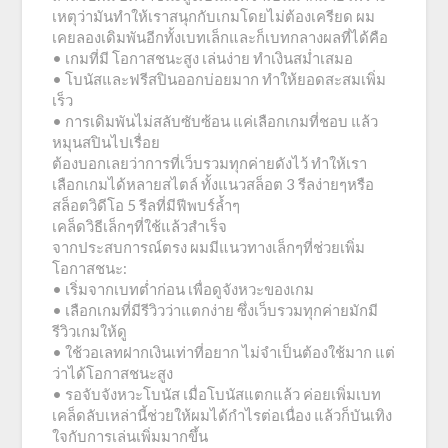
เหตุว่ามันทำให้เราสนุกกับเกมโดยไม่ต้องเครียด ผม
เคยลองเดิมพันอีกทั้งเบทเล็กและก็เบทกลางผลที่ได้คือ
• เกมที่มี โอกาสชนะสูง เล่นง่าย ทำเงินสม่ำเสมอ
• โบนัสและฟรีสปินออกบ่อยมาก ทำให้ยอดสะสมเพิ่ม
เร็ว
• การเดิมพันไม่สลับซับซ้อน แค่เลือกเกมที่ชอบ แล้ว
หมุนสปินไปเรื่อย
ต้องบอกเลยว่าการที่เว็บรวมทุกค่ายดังไว้ ทำให้เรา
เลือกเกมได้หลายสไตล์ ทั้งแนวสล็อต 3 รีลง่ายๆหรือ
สล็อตวิดีโอ 5 รีลที่มีฟีพบร์ล้ำๆ
เคล็ดวิธีเล็กๆที่ใช้แล้วสำเร็จ
จากประสบการณ์ตรง ผมมีแนวทางเล็กๆที่ช่วยเพิ่ม
โอกาสชนะ:
• เริ่มจากเบทต่ำก่อน เพื่อดูจังหวะของเกม
• เลือกเกมที่มีรีวิวว่าแตกง่าย ซึ่งเว็บรวมทุกค่ายมักมี
รีวิวเกมให้ดู
• ใช้วอเลทฝากเงินเท่าที่อยาก ไม่จำเป็นต้องใช้มาก แต่
ว่าได้โอกาสชนะสูง
• รอจับจังหวะโบนัส เมื่อโบนัสแตกแล้ว ค่อยเพิ่มเบท
เคล็ดลับเหล่านี้ช่วยให้ผมได้กำไรต่อเนื่อง แล้วก็บันเทิง
ใจกับการเล่นเพิ่มมากขึ้น