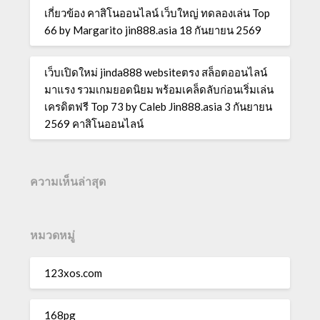
เกี่ยวข้อง คาสิโนออนไลน์ เว็บใหญ่ ทดลองเล่น Top
66 by Margarito jin888.asia 18 กันยายน 2569
เว็บเปิดใหม่ jinda888 websiteตรง สล็อตออนไลน์
มาแรง รวมเกมยอดนิยม พร้อมเคล็ดลับก่อนเริ่มเล่น
เครดิตฟรี Top 73 by Caleb Jin888.asia 3 กันยายน
2569 คาสิโนออนไลน์
ความเห็นล่าสุด
หมวดหมู่
123xos.com
168pg