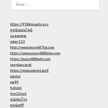
สำหรับ:
https://918kissauto.xyz
ดูหนังออนไลน์
sa gaming
joker123
http://www.movie87hd.com
https://www.pussy888play.com
https://pussy888win.com
sexybaccarat
https://www.pgslot.golf
pgslot
pg99
fullslot
live22slot
หนังชนโรง
ดูหนังฟรี