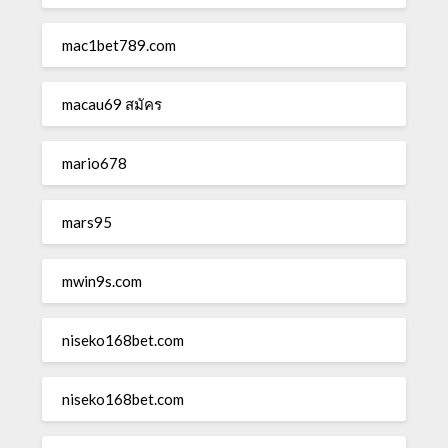
mac1bet789.com
macau69 สมัคร
mario678
mars95
mwin9s.com
niseko168bet.com
niseko168bet.com