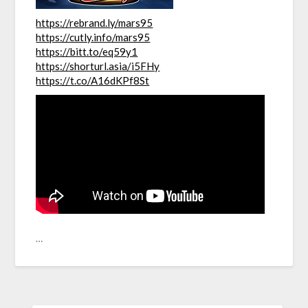
https://rebrand.ly/mars95
https://cutly.info/mars95
https://bitt.to/eq59y1
https://shorturl.asia/i5FHy
https://t.co/A16dKPf8St
…
ค้นหา