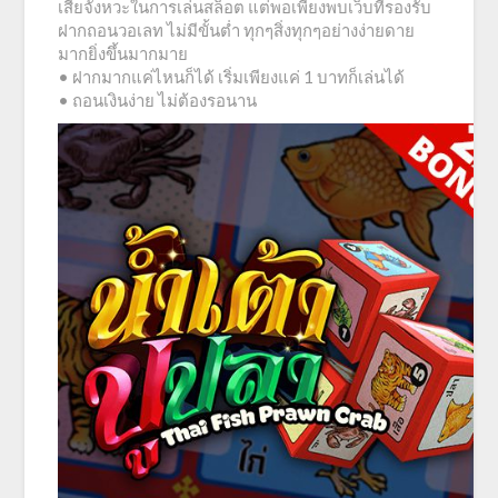
เสียจังหวะในการเล่นสล็อต แต่พอเพียงพบเว็บที่รองรับ
ฝากถอนวอเลท ไม่มีขั้นต่ำ ทุกๆสิ่งทุกๆอย่างง่ายดาย
มากยิ่งขึ้นมากมาย
• ฝากมากแค่ไหนก็ได้ เริ่มเพียงแค่ 1 บาทก็เล่นได้
• ถอนเงินง่าย ไม่ต้องรอนาน