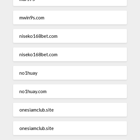
mwin9s.com
niseko168bet.com
niseko168bet.com
no1huay
no1huay.com
onesiamclub.site
onesiamclub.site