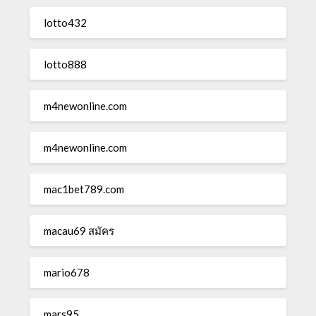
lotto432
lotto888
m4newonline.com
m4newonline.com
mac1bet789.com
macau69 สมัคร
mario678
mars95