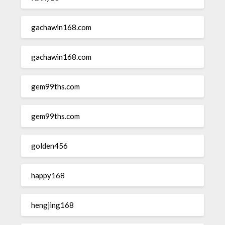
gachawin168.com
gachawin168.com
gem99ths.com
gem99ths.com
golden456
happy168
hengjing168