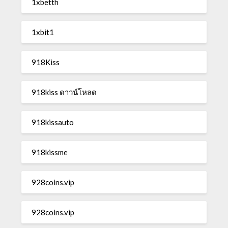
1xbetth
1xbit1
918Kiss
918kiss ดาวน์โหลด
918kissauto
918kissme
928coins.vip
928coins.vip