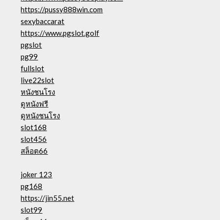
https://pussy888win.com
sexybaccarat
https://www.pgslot.golf
pgslot
pg99
fullslot
live22slot
หนังชนโรง
ดูหนังฟรี
ดูหนังชนโรง
slot168
slot456
สล็อต66
joker 123
pg168
https://jin55.net
slot99