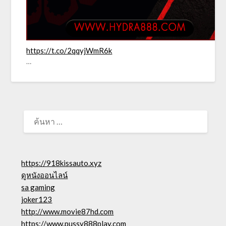
https://t.co/2qqyjWmR6k
…
ค้นหา
สำหรับ:
https://918kissauto.xyz
ดูหนังออนไลน์
sa gaming
joker123
http://www.movie87hd.com
https://www.pussy888play.com