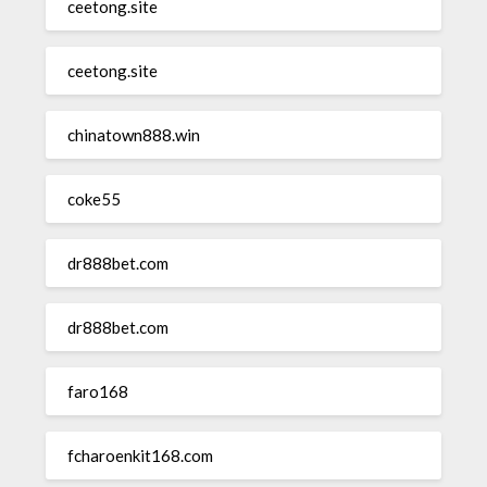
ceetong.site
ceetong.site
chinatown888.win
coke55
dr888bet.com
dr888bet.com
faro168
fcharoenkit168.com