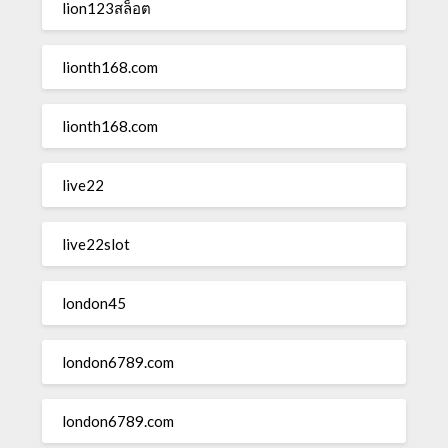
lion123สล็อต
lionth168.com
lionth168.com
live22
live22slot
london45
london6789.com
london6789.com