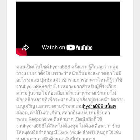
ตอนเปิดเว็บไซต์ hydra888 ครั้งแรก รู้สึกเลยว่า กลุ่ม
วางแบบเขาตั้งใจ เพราะว่าหน้าเว็บมองสะอาดตา ไม่มี
อะไรรกเลย ปุ่มชัดแจ้ง เข้ารายการอาหารไหนก็รู้ว่าใช้
งานhydra888อย่างไร เหมาะมากสำหรับผู้ที่รังเกียจ
ความวุ่นวาย ไม่ต้องเสียเวล่ำเวลาหาทางเข้าเกม ไม่
ต้องคลิกหลายทีเพื่อจะฝากเงิน ทุกสิ่งอยู่ตรงหน้า จัดวาง
เมนูเจริญ แยกพวกตามจำพวกเกม
hydra888 สล็อต
สล็อต, คาสิโนสด, กีฬา, สลากกินแบ่ง, เกมยิงปลา
ระบบ Responsive ดีแล้วมาก เปิดมือถือก็ใช้
งานhydra888ได้ลื่นๆไม่ต้องซูม ไม่ต้องเลื่อนขวาซ้าย
ให้หงุดหงิดรำคาญ มี Dark Mode สำหรับคนถูกใจเล่น
ช่วงเวลากลางคืนด้วยนะ อันนี้เก๋มากมาย