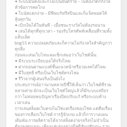
• ระบบมั่นคงและก็ไม่เป็นอันตราย – ไม่ต้องวิตกกังวล
หัวข้อการคดโกง
• โบนัสแตกง่าย – มีฟีพบร์ฟรีสปินและก็แจ็คพอตให้
ลุ้นทุกวัน
• เบิกเงินได้ในทันที – เมื่อชนะรางวัลไม่ต้องรอนาน
• เล่นได้ทุกที่ทุกเวลา – รองรับโทรศัพท์เคลื่อนที่รวมทั้ง
แท็บเล็ต
bng55 ความปลอดภัยและก็ความไม่กังวลใจสำคัญกว่า
ทุกสิ่ง
ก่อนจะเล่นเว็บไหน ผมเช็กเสมอว่าเว็บไซต์นั้น:
• มีระบบระเบียบออโต้จริงไหม
• ฝากถอนผ่านแบงค์ชั้นแนวหน้าหรือวอเลทได้ไหม
• มีใบสุทธิ หรือเป็นเว็บไซต์ตรงไหม
• รีวิวจากผู้เล่นจริงเป็นยังไง
ประสบการณ์ยาวนานหลายปีชี้ให้เห็นว่า เว็บไซต์ที่รวม
หลายค่าย มักจะเป็นเว็บไซต์ใหญ่แล้วก็มีระบบเสถียร
กว่า ไม่ค่อยพบปัญหาเรื่องปิดปรับแก้ หรือระบบค้าง
เวลาเล่น
การเล่นสล็อตเว็บตรงไม่ใช่แค่เรื่องของโชค แต่คือเรื่อง
ของการเลือกเว็บไซต์ การรู้จักเกม แล้วก็การวางแผน
เดิมพัน การผลิตรายได้จากสล็อตง่ายๆจริงๆไม่จำเป็น
ต้องลงทุนเยอะ เพียงแค่เล่นอย่างมีสติสัมปชัญญะ รวม