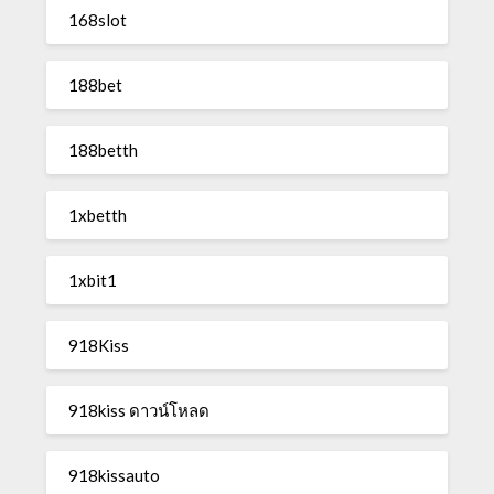
168slot
188bet
188betth
1xbetth
1xbit1
918Kiss
918kiss ดาวน์โหลด
918kissauto