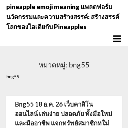
Skip
pineapple emoji meaning แพลตฟอร์ม
to
นวัตกรรมและความสร้างสรรค์: สร้างสรรค์
content
โลกของไอเดียกับ Pineapples
หมวดหมู่:
bng55
bng55
Bng55 18 ธ.ค. 26 เว็บคาสิโน
ออนไลน์ เล่นง่าย ปลอดภัย ทั้งมือใหม่
และมืออาชีพ แจกทรัพย์สมาชิกหใม่