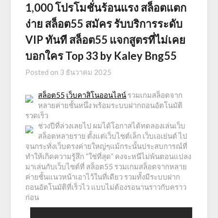
1,000 โปรโมชั่นร้อนแรง สล็อตแตก
ง่าย สล็อต55 สมัคร รับบริการระดับ
VIP ทันที สล็อต55 แจกสูตรที่ไม่เคย
บอกใคร Top 33 by Kaley Bng55
Posted on
3 ธันวาคม 2025
สล็อต55
เว็บคาสิโนออนไลน์
รวมเกมสล็อตจาก
หลายค่ายชั้นหนึ่ง พร้อมระบบฝากถอนอัตโนมัติ
รวดเร็ว
ช่วงปีที่ล่วงเลยไป ผมได้โอกาสได้ทดลองเล่นเว็บ
สล็อตหลายราย ตั้งแต่เว็บไซต์เล็ก เว็บเอเย่นต์ ไป
จนกระทั่งเว็บตรงค่ายใหญ่ๆแม้กระนั้นประสบการณ์ที่
ทำให้เกิดความรู้สึก “ใช่ที่สุด” คงจะหนีไม่พ้นตอนแปลง
มาเล่นกับเว็บไซต์ที่ สล็อต55 รวมเกมสล็อตจากหลาย
ค่ายชั้นแนวหน้าเอาไว้ในที่เดียว รวมทั้งมีระบบฝาก
ถอนอัตโนมัติที่เร็วไว แบบไม่ต้องรอนานราวกับคราว
ก่อน