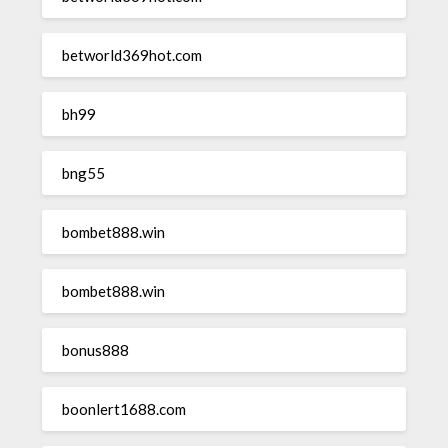
betworld369hot.com
bh99
bng55
bombet888.win
bombet888.win
bonus888
boonlert1688.com