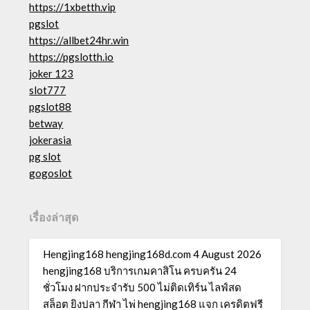
https://1xbetth.vip
pgslot
https://allbet24hr.win
https://pgslotth.io
joker 123
slot777
pgslot88
betway
jokerasia
pg slot
gogoslot
เรื่องล่าสุด
Hengjing168 hengjing168d.com 4 August 2026
hengjing168 บริการเกมคาสิโน ครบครัน 24
ชั่วโมง ฝากประจำรับ 500 ไม่ติดเทิร์น ไลฟ์สด
สล็อต ยิงปลา กีฬา ไพ่ hengjing168 แจก เครดิตฟรี