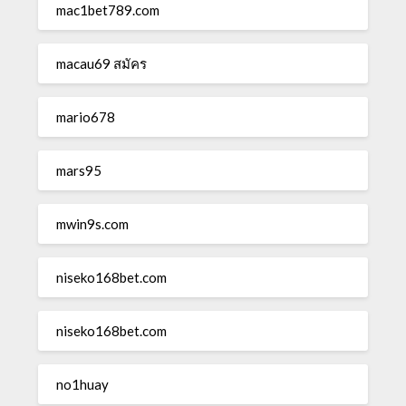
mac1bet789.com
macau69 สมัคร
mario678
mars95
mwin9s.com
niseko168bet.com
niseko168bet.com
no1huay