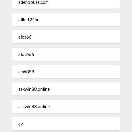
aden168ss.com
allbet24hr
alot66
alot666
amb888
askwin88.online
askwin88.online
av