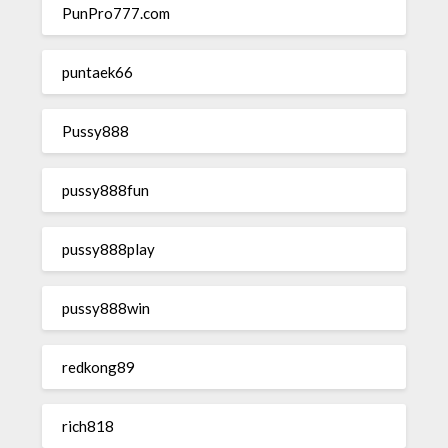
PunPro777.com
puntaek66
Pussy888
pussy888fun
pussy888play
pussy888win
redkong89
rich818