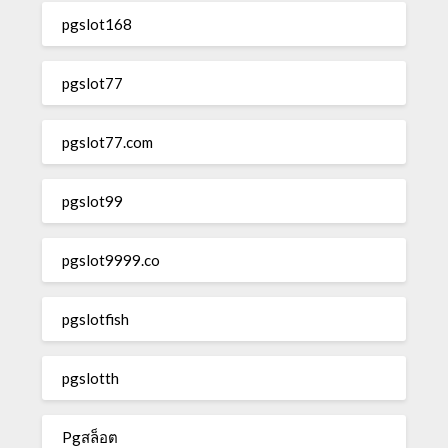
pgslot168
pgslot77
pgslot77.com
pgslot99
pgslot9999.co
pgslotfish
pgslotth
Pgสล็อต