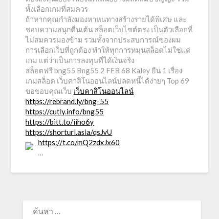
ทั้งเลือกเกมที่สมควร
ถ้าหากคุณกำลังมองหาหนทางสร้างรายได้พิเศษ และ
ชอบความสนุกตื่นเต้น สล็อตเว็บไซต์ตรง เป็นตัวเลือกที่
ไม่สมควรมองข้าม รวมทั้งจากประสบการณ์ของผม
การเลือกเว็บที่ถูกต้อง ทำให้ทุกการหมุนสล็อตไม่ใช่แค่
เกม แต่ว่าเป็นการลงทุนที่ได้เงินจริง
สล็อตฟรี bng55 Bng55 2 FEB 68 Kaley ยืน 1 เรื่อง
เกมสล็อต เว็บคาสิโนออนไลน์ปลดหนี้ได้ง่ายๆ Top 69
ขอขอบคุณเว็บ
เว็บคาสิโนออนไลน์
https://rebrand.ly/bng-55
https://cutly.info/bng55
https://bitt.to/iiho6y
https://shorturl.asia/qsJvU
https://t.co/mQ2zdxJx60
…
ค้นหา
สำหรับ: