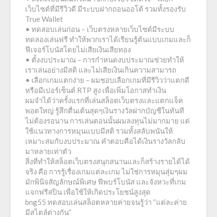
เว็บไซต์ที่มีรีวิวดี มีระบบฝากถอนออโต้ รวมทั้งรองรับ
True Wallet
• ทดสอบเล่นก่อน – เว็บตรงหลายเว็บไซต์มีระบบ
ทดลองเล่นฟรี ทำให้พวกเราได้เรียนรู้ต้นแบบเกมและก็
ฟีเจอร์โบนัสโดยไม่เสียเงินเสียทอง
• ตั้งงบประมาณ – การกำหนดงบประมาณช่วยทำให้
เราเล่นอย่างมีสติ และไม่เสียเงินเกินความสามารถ
• เลือกเกมแตกง่าย – ผมชอบเลือกเกมที่มีรีวิวว่าแตกดี
หรือมีเปอร์เซ็นต์ RTP สูง เพื่อเพิ่มโอกาสทำเงิน
ผมจำได้ว่าครั้งแรกที่เล่นสล็อตเว็บตรงและแตกแจ็ค
พอตใหญ่ รู้สึกตื่นเต้นสุดๆเงินรางวัลฝากบัญชีในทันที
ไม่ต้องรอนาน การเล่นตอนนั้นผมลงทุนไม่มากมาย แต่
ใช้แนวทางการหมุนแบบมีสติ รวมทั้งสลับพนันให้
เหมาะสมกับงบประมาณ คำตอบคือได้เงินรางวัลกลับ
มาหลายเท่าตัว
สิ่งที่ทำให้สล็อตเว็บตรงสนุกสนานและก็สร้างรายได้ได้
จริง คือ การรู้เรื่องเกมแต่ละเกม ไม่ใช่การหมุนสุ่มๆผม
มักพินิจสัญลักษณ์พิเศษ ฟีพบร์โบนัส และจังหวะที่เกม
แจกฟรีสปิน เพื่อใช้ให้เกิดประโยชน์สูงสุด
bng55 ทดสอบเล่นสล็อตหลายค่ายจนรู้ว่า “แต่ละค่าย
มีสไตล์ต่างกัน”