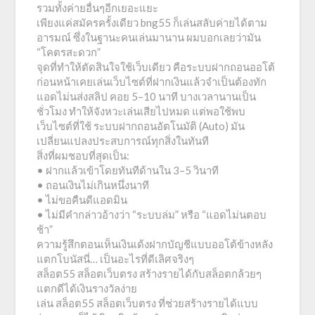
รวมทั้งค่ายอื่นๆอีกเยอะแยะ
เพียงแค่สมัครครั้งเดียว bng55 ก็เล่นสลับค่ายได้ตาม
อารมณ์ ซึ่งในฐานะคนเล่นมานาน ผมบอกเลยว่ามัน
“โคตรสะดวก”
จุดที่ทำให้ตัดสินใจใช้เว็บเดียว คือระบบฝากถอนออโต้
ก่อนหน้าเคยเล่นเว็บไซต์ที่ฝากเงินแล้วจำเป็นต้องทัก
แอดไม่นส่งสลิป คอย 5–10 นาที บางเวลานานเป็น
ชั่วโมง ทำให้จังหวะเล่นเสียไปหมด แต่พอใช้พบ
เว็บไซต์ที่ใช้ ระบบฝากถอนอัตโนมัติ (Auto) มัน
เปลี่ยนแปลงประสบการณ์ทุกสิ่งในทันที
สิ่งที่ผมชอบที่สุดเป็น:
• ฝากแล้วเข้าโดยทันทีด้านใน 3–5 วินาที
• ถอนเงินไม่เกินหนึ่งนาที
• ไม่ขอคืนดีแอดมิน
• ไม่มีคำกล่าวอ้างว่า “ระบบล่ม” หรือ “แอดไม่นตอบ
ช้า”
ความรู้สึกตอนเห็นเงินเด้งฝากบัญชีแบบออโต้ข้างหลัง
แตกโบนัสนี่… เป็นอะไรที่ดีเลิศจริงๆ
สล็อต55 สล็อตเว็บตรง สร้างรายได้กับสล็อตกล้วยๆ
แตกดีได้เงินรางวัลง่าย
เล่น สล็อต55 สล็อตเว็บตรง ที่ช่วยสร้างรายได้แบบ