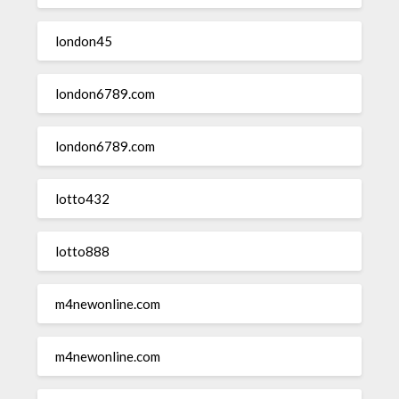
london45
london6789.com
london6789.com
lotto432
lotto888
m4newonline.com
m4newonline.com