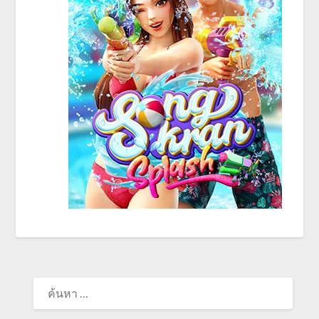
ค้นหา
สำหรับ: