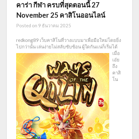
คาร่า กีฬา ครบที่สุดตอนนี้ 27
November 25 คาสิโนออนไลน์
Posted on
9 ธันวาคม 2025
redkong89 เว็บคาสิโนที่วางแบบมาเพื่อมือใหม่โดยยิ่ง
ไปกว่านั้น เล่นง่ายไม่สลับซับซ้อน ผู้ใดกันแน่ก็เริ่มได้
เมื่อ
เอ๋ย
ถึง
คาสิ
โน