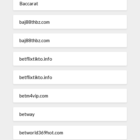
Baccarat
baj88thbz.com
baj88thbz.com
betflixtikto.info
betflixtikto.info
betm4vip.com
betway
betworld369hot.com