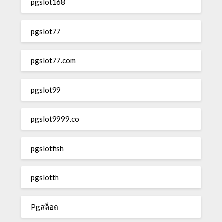
pgslot168
pgslot77
pgslot77.com
pgslot99
pgslot9999.co
pgslotfish
pgslotth
Pgสล็อต