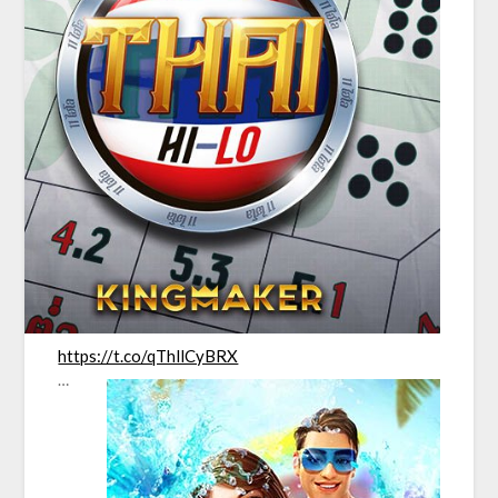
https://t.co/qThllCyBRX
…