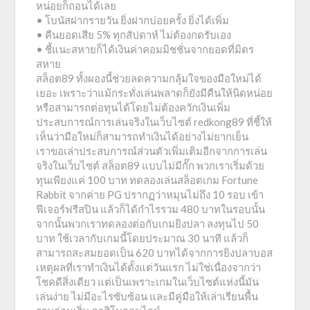
หน่อยก็ถอนได้เลย
• โบนัสฝากรายวัน ยิ่งฝากบ่อยครั้ง ยิ่งได้เพิ่ม
• คืนยอดเสีย 5% ทุกสัปดาห์ ไม่ต้องกดรับเอง
• ชี้แนะสหายก็ได้เงินค่าคอมมิชชั่นจากยอดที่มิตร
สหาย
สล็อต89 ทั้งผองนี้ช่วยลดความกลุ้มใจของมือใหม่ได้
เยอะ เพราะว่าแม้กระทั่งเล่นพลาดก็ยังมีคืนให้นิดหน่อย
หรือสามารถต่อทุนได้โดยไม่ต้องควักเงินเพิ่ม
ประสบการณ์การเล่นจริงในเว็บไซต์ redkong89 ที่ชี้ให้
เห็นว่ามือใหม่ก็สามารถทำเงินได้อย่างไม่ยากเย็น
เราขอเล่าประสบการณ์ส่วนตัวเพิ่มเติมอีกจากการเล่น
จริงในเว็บไซต์ สล็อต89 แบบไม่มีกั๊ก พวกเราเริ่มด้วย
ทุนเพียงแค่ 100 บาท ทดลองเล่นสล็อตเกม Fortune
Rabbit จากค่าย PG ปรากฏว่าหมุนไม่ถึง 10 รอบ เข้า
ฟีเจอร์ฟรีสปิน แล้วก็ได้กำไรรวม 480 บาทในรอบนั้น
จากนั้นพวกเราทดลองต่อกับเกมยิงปลา ลงทุนไป 50
บาท ใช้เวลากับเกมนี้โดยประมาณ 30 นาที แล้วก็
สามารถสะสมยอดเป็น 620 บาทได้จากการยิงปลาบอส
เหตุผลที่เราทำเงินได้ตั้งแต่วันแรก ไม่ใช่เนื่องจากว่า
โชคดีสิ่งเดียว แต่เป็นเพราะเกมในเว็บไซต์แห่งนี้มัน
เล่นง่าย ไม่มีอะไรซับซ้อน และมีคู่มือให้เล่าเรียนพื้น