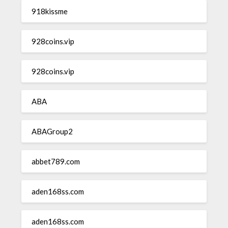
918kissme
928coins.vip
928coins.vip
ABA
ABAGroup2
abbet789.com
aden168ss.com
aden168ss.com