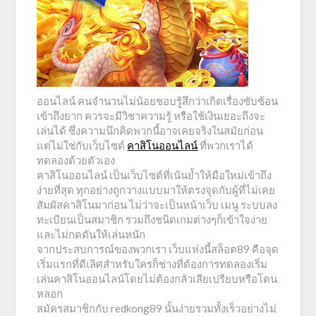
ออนไลน์ คนจำนวนไม่น้อยชอบรู้สึกว่าเกิดเรื่องซับซ้อน
เข้าถึงยาก ควรจะมีวิชาความรู้ หรือใช้เงินเยอะถึงจะ
เล่นได้ ซึ่งความนึกคิดพวกนี้อาจเคยจริงในสมัยก่อน
แต่ไม่ใช่กับเว็บไซต์
คาสิโนออนไลน์
ที่พวกเราได้
ทดลองด้วยตัวเอง
คาสิโนออนไลน์ เป็นเว็บไซต์ที่เน้นย้ำให้มือใหม่เข้าถึง
ง่ายที่สุด ทุกอย่างถูกวางแบบมาให้ตรงจุดกับผู้ที่ไม่เคย
สัมผัสคาสิโนมาก่อน ไม่ว่าจะเป็นหน้าเว็บ เมนู ระบบลง
ทะเบียนเป็นสมาชิก รวมถึงชนิดเกมต่างๆก็เข้าใจง่าย
และไม่กดดันให้เล่นหนัก
จากประสบการณ์ของพวกเรา เว็บแห่งนี้สล็อต89 คือจุด
เริ่มแรกที่ดีเลิศสำหรับใครก็ช่างที่ต้องการทดลองเริ่ม
เล่นคาสิโนออนไลน์โดยไม่ต้องกลัวเสียเปรียบหรือโดน
หลอก
สมัครสมาชิกกับ redkong89 นั้นง่ายรวมทั้งเร็วอย่างไม่