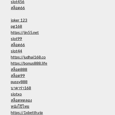
slot456
สล็อต66
joker 123
pg168
https://jin55.net
slot99
สล็อต66
slot44
https://judhai168.co
https://bonus888.life
สล็อต888
สล็อต99
pussy888
บาคาร่า168
slotxo
สล็อตทดลอง
หนังโป๊ไทย
https://1xbetth.vip