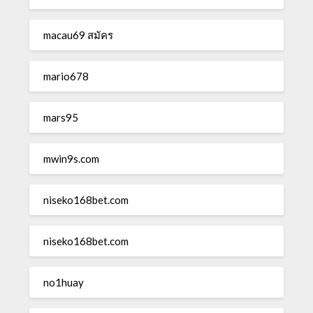
macau69 สมัคร
mario678
mars95
mwin9s.com
niseko168bet.com
niseko168bet.com
no1huay