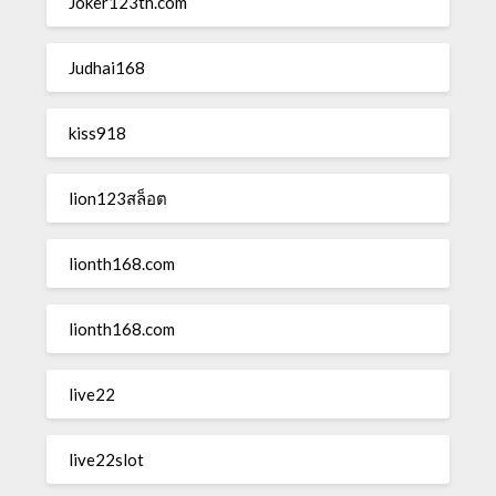
Joker123th.com
Judhai168
kiss918
lion123สล็อต
lionth168.com
lionth168.com
live22
live22slot