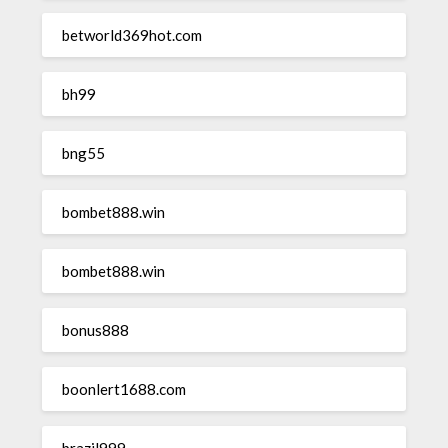
betworld369hot.com
bh99
bng55
bombet888.win
bombet888.win
bonus888
boonlert1688.com
brazil999