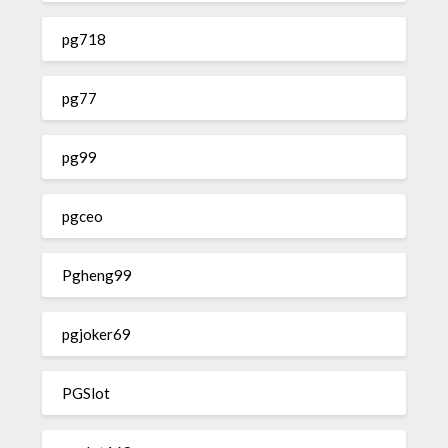
pg718
pg77
pg99
pgceo
Pgheng99
pgjoker69
PGSlot