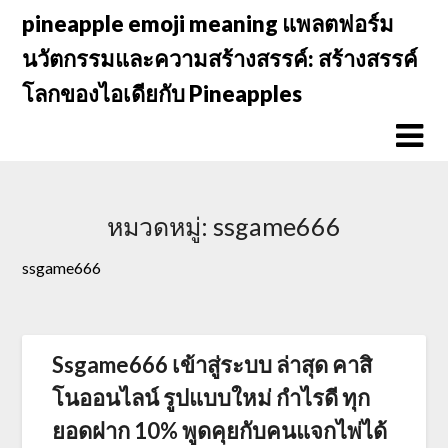
Skip
pineapple emoji meaning แพลตฟอร์ม
to
นวัตกรรมและความสร้างสรรค์: สร้างสรรค์
content
โลกของไอเดียกับ Pineapples
หมวดหมู่:
ssgame666
ssgame666
Ssgame666 เข้าสู่ระบบ ล่าสุด คาสิ
โนออนไลน์ รูปแบบใหม่ กำไรดี ทุก
ยอดฝาก 10% พูดคุยกับคนแจกไพ่ได้