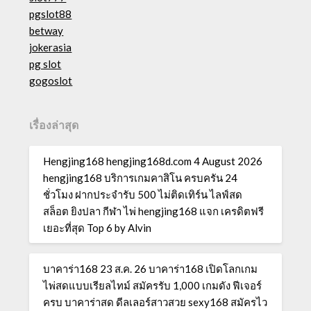
pgslot88
betway
jokerasia
pg slot
gogoslot
เรื่องล่าสุด
Hengjing168 hengjing168d.com 4 August 2026
hengjing168 บริการเกมคาสิโน ครบครัน 24
ชั่วโมง ฝากประจำรับ 500 ไม่ติดเทิร์น ไลฟ์สด
สล็อต ยิงปลา กีฬา ไพ่ hengjing168 แจก เครดิตฟรี
เยอะที่สุด Top 6 by Alvin
บาคาร่า168 23 ส.ค. 26 บาคาร่า168 เปิดโลกเกม
ไพ่สดแบบเรียลไทม์ สมัครรับ 1,000 เกมดัง ฟีเจอร์
ครบ บาคาร่าสด ดีลเลอร์สาวสวย sexy168 สมัครไว