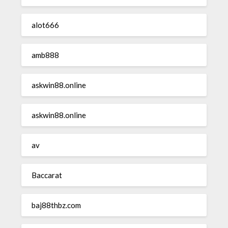
alot666
amb888
askwin88.online
askwin88.online
av
Baccarat
baj88thbz.com