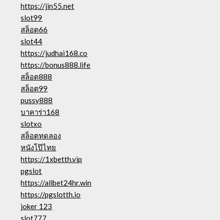
https://jin55.net
slot99
สล็อต66
slot44
https://judhai168.co
https://bonus888.life
สล็อต888
สล็อต99
pussy888
บาคาร่า168
slotxo
สล็อตทดลอง
หนังโป๊ไทย
https://1xbetth.vip
pgslot
https://allbet24hr.win
https://pgslotth.io
joker 123
slot777