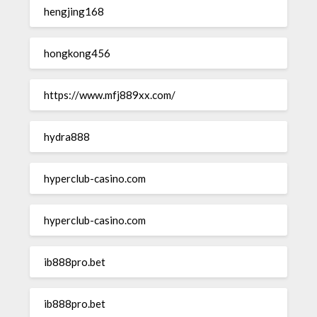
hengjing168
hongkong456
https://www.mfj889xx.com/
hydra888
hyperclub-casino.com
hyperclub-casino.com
ib888pro.bet
ib888pro.bet