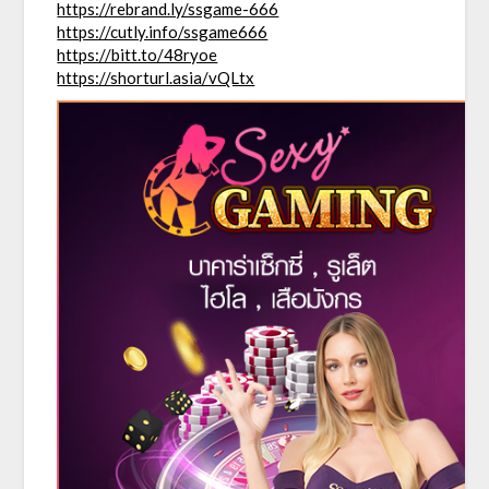
https://rebrand.ly/ssgame-666
https://cutly.info/ssgame666
https://bitt.to/48ryoe
https://shorturl.asia/vQLtx