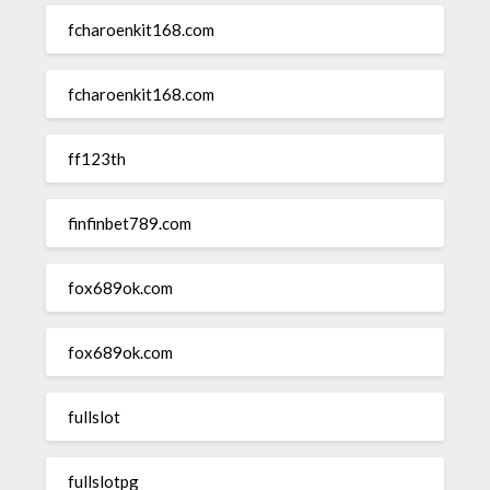
fcharoenkit168.com
fcharoenkit168.com
ff123th
finfinbet789.com
fox689ok.com
fox689ok.com
fullslot
fullslotpg