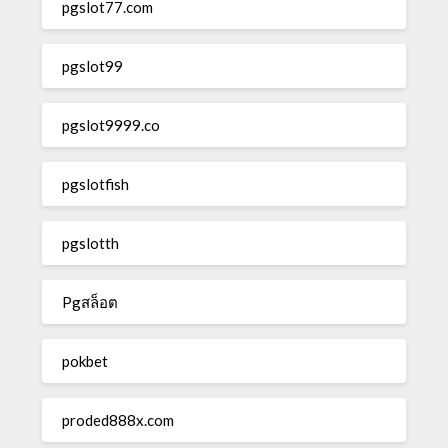
pgslot77.com
pgslot99
pgslot9999.co
pgslotfish
pgslotth
Pgสล็อต
pokbet
proded888x.com