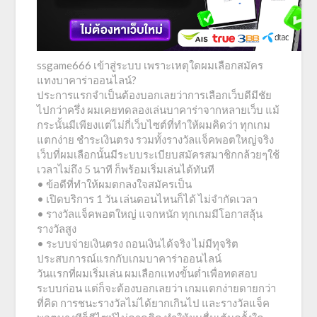
ssgame666 เข้าสู่ระบบ เพราะเหตุใดผมเลือกสมัคร
แทงบาคาร่าออนไลน์?
ประการแรกจำเป็นต้องบอกเลยว่าการเลือกเว็บดีมีชัย
ไปกว่าครึ่ง ผมเคยทดลองเล่นบาคาร่าจากหลายเว็บ แม้
กระนั้นมีเพียงแต่ไม่กี่เว็บไซต์ที่ทำให้ผมคิดว่า ทุกเกม
แตกง่าย ชำระเงินตรง รวมทั้งรางวัลแจ็คพอตใหญ่จริง
เว็บที่ผมเลือกนั้นมีระบบระเบียบสมัครสมาชิกกล้วยๆใช้
เวลาไม่ถึง 5 นาที ก็พร้อมเริ่มเล่นได้ทันที
• ข้อดีที่ทำให้ผมตกลงใจสมัครเป็น
• เปิดบริการ 1 วัน เล่นตอนไหนก็ได้ ไม่จำกัดเวลา
• รางวัลแจ็คพอตใหญ่ แจกหนัก ทุกเกมมีโอกาสลุ้น
รางวัลสูง
• ระบบจ่ายเงินตรง ถอนเงินได้จริง ไม่มีทุจริต
ประสบการณ์แรกกับเกมบาคาร่าออนไลน์
วันแรกที่ผมเริ่มเล่น ผมเลือกแทงขั้นต่ำเพื่อทดสอบ
ระบบก่อน แต่ก็จะต้องบอกเลยว่า เกมแตกง่ายดายกว่า
ที่คิด การชนะรางวัลไม่ได้ยากเกินไป และรางวัลแจ็ค