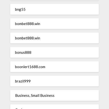
bng55
bombet888.win
bombet888.win
bonus888
boonlert1688.com
brazil999
Business, Small Business