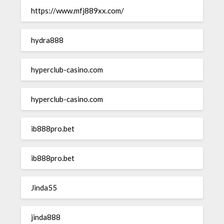
https://www.mfj889xx.com/
hydra888
hyperclub-casino.com
hyperclub-casino.com
ib888pro.bet
ib888pro.bet
Jinda55
jinda888