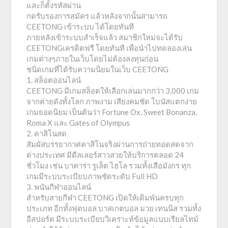
และก็ตั้งรหัสผ่าน
กดรับรองการสมัคร แล้วหลังจากนั้นสามารถ
CEETONG เข้าระบบ ได้โดยทันที
ภายหลังเข้าระบบสำเร็จแล้ว สมาชิกใหม่จะได้รับ
CEETONGเครดิตฟรี โดยทันที เพื่อนำไปทดลองเล่น
เกมต่างๆภายในเว็บโดยไม่ต้องลงทุนก่อน
ชนิดเกมที่ได้รับความนิยมในเว็บ CEETONG
1. สล็อตออนไลน์
CEETONG มีเกมสล็อตให้เลือกเล่นมากกว่า 3,000 เกม
จากค่ายดังทั้งโลก ภาพงาม เสียงคมชัด โบนัสแตกง่าย
เกมยอดนิยม เป็นต้นว่า Fortune Ox, Sweet Bonanza,
Roma X และ Gates of Olympus
2. คาสิโนสด
สัมผัสบรรยากาศคาสิโนจริงผ่านการถ่ายทอดสดจาก
ต่างประเทศ มีดีลเลอร์สาวสวยให้บริการตลอด 24
ชั่วโมง เช่น บาคาร่า รูเล็ต ไฮโล รวมทั้งเสือมังกร ทุก
เกมมีระบบระเบียบภาพชัดระดับ Full HD
3. พนันกีฬาออนไลน์
สำหรับสายกีฬา CEETONG เปิดให้เดิมพันครบทุก
ประเภท อีกทั้งฟุตบอล บาสเกตบอล มวย เทนนิส รวมทั้ง
อีสปอร์ต มีระบบระเบียบวิเคราะห์ข้อมูลแบบเรียลไทม์