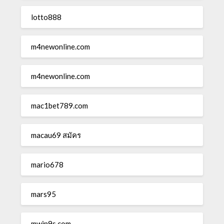
lotto888
m4newonline.com
m4newonline.com
mac1bet789.com
macau69 สมัคร
mario678
mars95
mwin9s.com