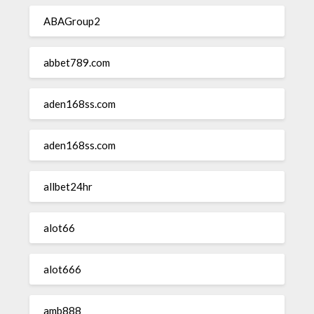
ABAGroup2
abbet789.com
aden168ss.com
aden168ss.com
allbet24hr
alot66
alot666
amb888