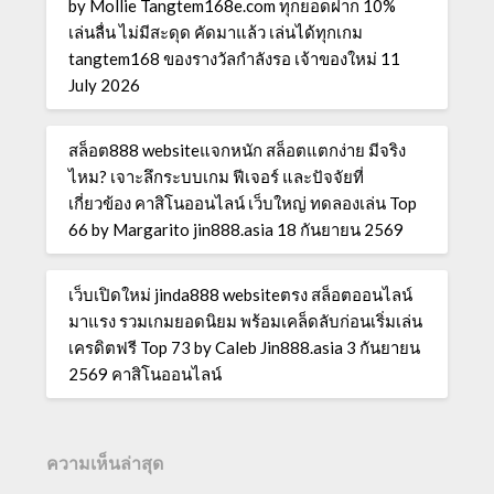
by Mollie Tangtem168e.com ทุกยอดฝาก 10%
เล่นลื่น ไม่มีสะดุด คัดมาแล้ว เล่นได้ทุกเกม
tangtem168 ของรางวัลกำลังรอ เจ้าของใหม่ 11
July 2026
สล็อต888 websiteแจกหนัก สล็อตแตกง่าย มีจริง
ไหม? เจาะลึกระบบเกม ฟีเจอร์ และปัจจัยที่
เกี่ยวข้อง คาสิโนออนไลน์ เว็บใหญ่ ทดลองเล่น Top
66 by Margarito jin888.asia 18 กันยายน 2569
เว็บเปิดใหม่ jinda888 websiteตรง สล็อตออนไลน์
มาแรง รวมเกมยอดนิยม พร้อมเคล็ดลับก่อนเริ่มเล่น
เครดิตฟรี Top 73 by Caleb Jin888.asia 3 กันยายน
2569 คาสิโนออนไลน์
ความเห็นล่าสุด