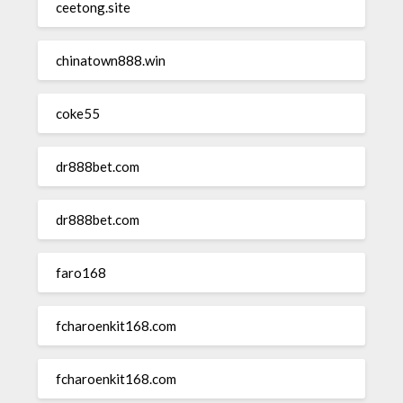
ceetong.site
chinatown888.win
coke55
dr888bet.com
dr888bet.com
faro168
fcharoenkit168.com
fcharoenkit168.com