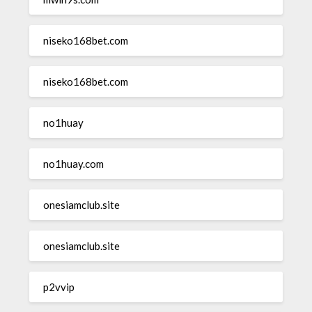
niseko168bet.com
niseko168bet.com
no1huay
no1huay.com
onesiamclub.site
onesiamclub.site
p2vvip