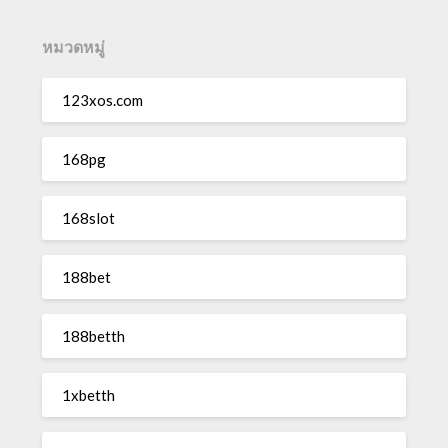
หมวดหมู่
123xos.com
168pg
168slot
188bet
188betth
1xbetth