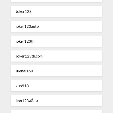
Joker123
joker123auto
joker123th
Joker123th.com
Judhai168
kiss918
lion123สล็อต