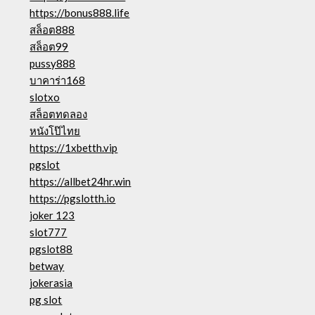
https://bonus888.life
สล็อต888
สล็อต99
pussy888
บาคาร่า168
slotxo
สล็อตทดลอง
หนังโป๊ไทย
https://1xbetth.vip
pgslot
https://allbet24hr.win
https://pgslotth.io
joker 123
slot777
pgslot88
betway
jokerasia
pg slot