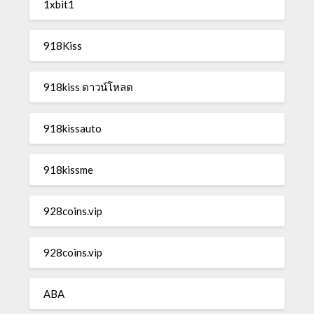
1xbit1
918Kiss
918kiss ดาวน์โหลด
918kissauto
918kissme
928coins.vip
928coins.vip
ABA