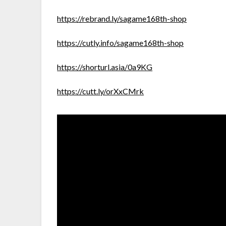
https://rebrand.ly/sagame168th-shop
https://cutly.info/sagame168th-shop
https://shorturl.asia/0a9KG
https://cutt.ly/orXxCMrk