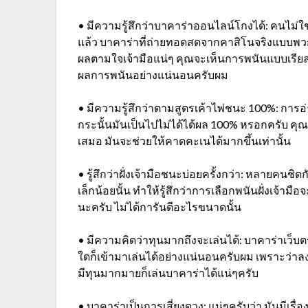
• มีความรู้สึกว่าบาคาร่าออนไลน์โกงได้: คนไม่ใช่น
แล้ว บาคาร่าที่ถ่ายทอดสดจากคาสิโนจริงแบบพ
ผลตามใจเจ้ามือแน่ๆ คุณจะเห็นการพนันแบบเรียลไท
ผลการพนันอย่างแน่นอนครับผม
• มีความรู้สึกว่าตามสูตรเค้าไพ่ชนะ 100%: การอ่
กระนั้นมันเป็นไปไม่ได้ได้ผล 100% หรอกครับ คุณ
เสมอ มันจะช่วยให้คาดคะเนได้มากขึ้นเท่านั้น
• รู้สึกว่าฝั่งเจ้ามือชนะบ่อยครั้งกว่า: หลายคนชิดกับเ
เล็กน้อยนั้น ทำให้รู้สึกว่าการเลือกพนันฝั่งเจ้า
นะครับ ไม่ได้การันตีอะไรขนาดนั้น
• มีความคิดว่าทุนมากถึงจะเล่นได้: บาคาร่าเว็บตรงไ
ใดก็เข้ามาเล่นได้อย่างแน่นอนครับผม เพราะว่าลงพน
มีทุนมากมายก็เล่นบาคาร่าได้แน่ๆครับ
• บาคาร่าเป็นการเสี่ยงดวง: แน่ๆครับว่า มันมีเรื