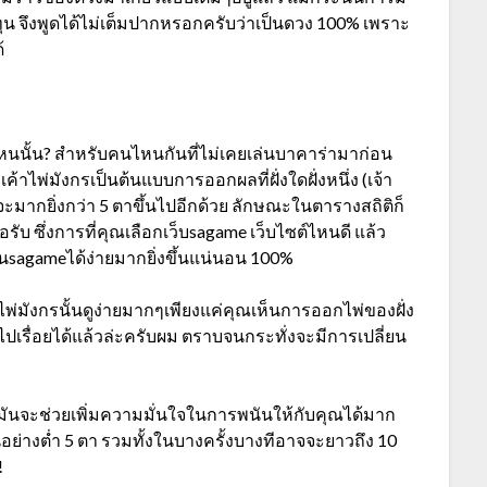
นทุน จึงพูดได้ไม่เต็มปากหรอกครับว่าเป็นดวง 100% เพราะ
้
นนั้น? สำหรับคนไหนกันที่ไม่เคยเล่นบาคาร่ามาก่อน
ค้าไพ่มังกรเป็นต้นแบบการออกผลที่ฝั่งใดฝั่งหนึ่ง (เจ้า
จะมากยิ่งกว่า 5 ตาขึ้นไปอีกด้วย ลักษณะในตารางสถิติก็
บ ซึ่งการที่คุณเลือกเว็บsagame เว็บไซต์ไหนดี แล้ว
ล่นsagameได้ง่ายมากยิ่งขึ้นแน่นอน 100%
ค้าไพ่มังกรนั้นดูง่ายมากๆเพียงแค่คุณเห็นการออกไพ่ของฝั่ง
ิมไปเรื่อยได้แล้วล่ะครับผม ตราบจนกระทั่งจะมีการเปลี่ยน
มันจะช่วยเพิ่มความมั่นใจในการพนันให้กับคุณได้มาก
นอย่างต่ำ 5 ตา รวมทั้งในบางครั้งบางทีอาจจะยาวถึง 10
!