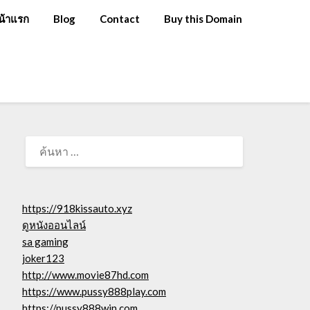
น้าแรก
Blog
Contact
Buy this Domain
ค้นหา
สำหรับ:
https://918kissauto.xyz
ดูหนังออนไลน์
sa gaming
joker123
http://www.movie87hd.com
https://www.pussy888play.com
https://pussy888win.com