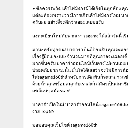
• ข้อควรระวัง: เค้าไพ่มังกรมิได้เกิดในทุกห้อง 
แต่ละห้องเพราะว่า มีการเกิดเค้าไพ่มังกรไหม หากว
ครับผม อย่างงี้จะดีกว่าเยอะเลยขอรับ
ลงทะเบียนใหม่กับพวกเรา sagame ได้แล้ววันนี้ เริ
มานะครับทุกคน! บาคาร่า ยินดีต้อนรับ คุณจะมองเห
เรื่องรู้ผิดเยอะแยะจำนวนมากที่คุณอาจจะเผลอเชื่
มากขึ้นครับ บาคาร่าออนไลน์เว็บตรงไม่ผ่านเอเ
ปลอดภัยมาก ฉะนั้น มั่นใจได้เลยว่า จะไม่มีการฉ
ไพ่sagame168thสำหรับการเดิมพันก็จะสามารถช่
ด้วย ถ้าคุณพร้อมสนุกกับเราล่ะก็ สมัครเป็นสมาชิ
เพณีแน่ๆ สมัครเลย!
บาคาร่าเปิดใหม่ บาคาร่าออนไลน์ sagame168th.
ง่าย Top 89
ขอขอบคุณเว็ปไซต์
sagame168th