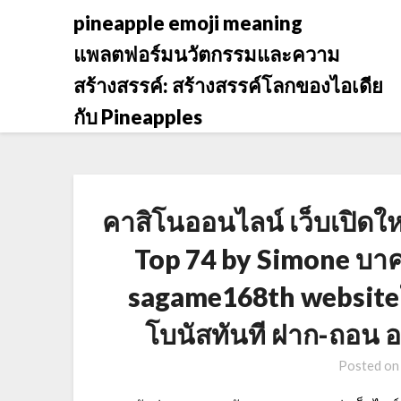
Skip
pineapple emoji meaning
to
แพลตฟอร์มนวัตกรรมและความ
content
สร้างสรรค์: สร้างสรรค์โลกของไอเดีย
กับ Pineapples
คาสิโนออนไลน์ เว็บเปิดให
Top 74 by Simone บา
sagame168th websiteให
โบนัสทันที ฝาก-ถอน ออ
Posted o