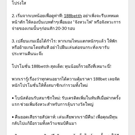
โปร่งใส
2. เริ่มจากเบทน้อยเพื่อดูท่าที:
188betth
อย่าเพิ่งจะรีบเทหมด
หน้าตัก ให้ลองปั่นเบทต่ำๆเพื่อมอง “จังหวะไพ่” หรือจังหวะการ
จ่ายของเกมนั้นๆก่อนสัก 20-30 รอบ
3. เปลี่ยนเกมเมื่อได้กำไร: หากเกมไหนแตกหนักๆแล้ว ให้พัก
หรือย้ายเกมโดยทันที อย่าไปฝืนเล่นต่อจนกระทั่งเขารับ
ประทานคืนนะจ๊ะ
โปรโมชั่น 188betth สุดเด็ด: ทุนน้อยก็รวยถึงที่เหมาะนี่!
พวกเรารู้เรื่องว่าทุกคนอยากได้ความคุ้มราคา 188bet เลยจัด
หนักโปรโมชั่นให้ทั้งสมาชิกเก่ารวมทั้งใหม่
• โบนัสต้อนรับสมาชิกใหม่: รับเครดิตเพิ่มในทันทีเมื่อฝากครั้ง
แรก ช่วยเพิ่มจังหวะสำหรับการลุ้นรางวัลใหญ่
• คืนยอดเสียรายสัปดาห์: เล่นเสียพวกเรามีคืน! เพื่อคุณมีทุน
กลับไปแก้มือรวมทั้งคว้าแชมป์คืนมา