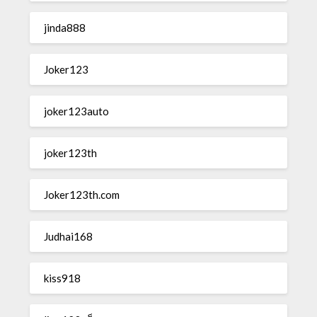
jinda888
Joker123
joker123auto
joker123th
Joker123th.com
Judhai168
kiss918