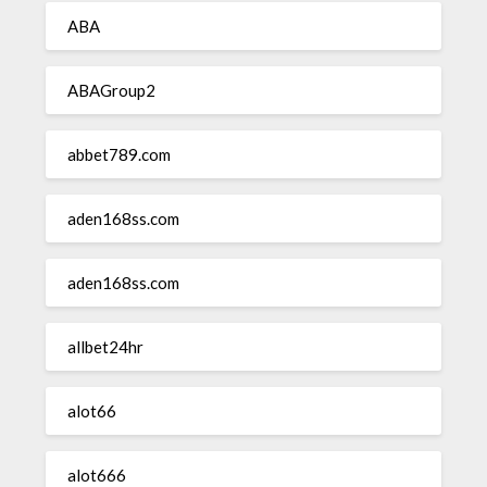
ABA
ABAGroup2
abbet789.com
aden168ss.com
aden168ss.com
allbet24hr
alot66
alot666