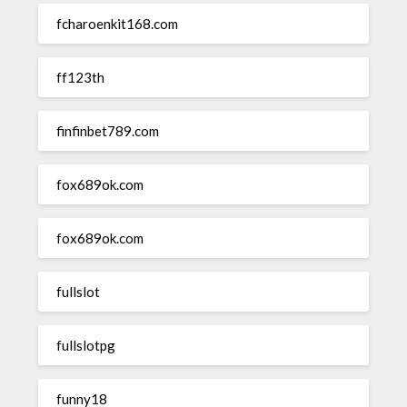
fcharoenkit168.com
ff123th
finfinbet789.com
fox689ok.com
fox689ok.com
fullslot
fullslotpg
funny18