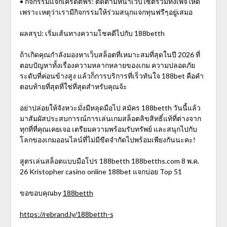
• กิจกรรมแจกเครดิตฟรี: ติดตามหน้าเว็บไซต์รวมทั้งเพจให้ดี
เพราะเหตุว่าเรามีกิจกรรมให้ร่วมสนุกแจกทุนฟรีๆอยู่เสมอ
ผลสรุป: เริ่มเส้นทางความโชคดีไปกับ 188betth
ถ้าเกิดคุณกำลังมองหาเว็บสล็อตที่เหมาะสมที่สุดในปี 2026 ที่
ตอบปัญหาทั้งเรื่องความหลากหลายของเกม ความปลอดภัย
ระดับที่ค่อนข้างสูง แล้วก็การบริการที่เร็วทันใจ 188bet คือคำ
ตอบท้ายที่สุดที่ใช่ที่สุดสำหรับคุณจ้ะ
อย่าปล่อยให้จังหวะมั่งมีหลุดมือไป สมัคร 188betth วันนี้แล้ว
มาสัมผัสประสบการณ์การเล่นเกมสล็อตลิขสิทธิ์แท้ที่ต่างจาก
ทุกที่ที่คุณเคยเจอ เตรียมความพร้อมรับทรัพย์ และสนุกไปกับ
โลกของเกมออนไลน์ที่ไม่มีขีดจำกัดไปพร้อมเพียงกันนะคะ!
สูตรเล่นสล็อตแบบมือโปร 188betth 188betths.com 8 พ.ค.
26 Kristopher casino online 188bet แจกบ่อย Top 51
ขอขอบคุณby
188betth
https://rebrand.ly/188betth-s