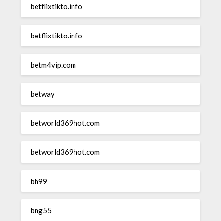
betflixtikto.info
betflixtikto.info
betm4vip.com
betway
betworld369hot.com
betworld369hot.com
bh99
bng55