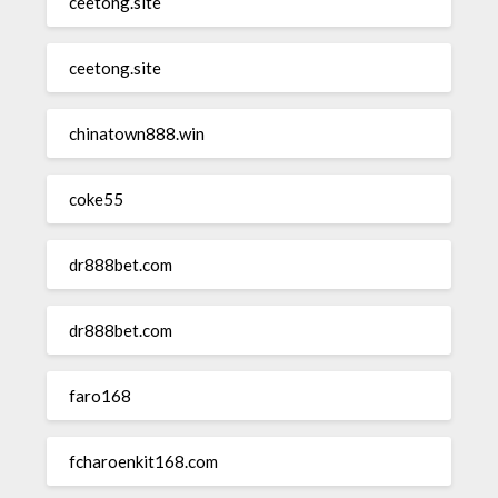
ceetong.site
ceetong.site
chinatown888.win
coke55
dr888bet.com
dr888bet.com
faro168
fcharoenkit168.com