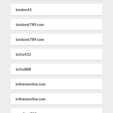
london45
london6789.com
london6789.com
lotto432
lotto888
m4newonline.com
m4newonline.com