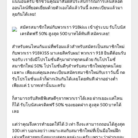
แน่นอนครับ ชักชวนคุณมาสัมผัสประสบการณ์การเล่นสล็อต
ออนไลน์ที่ยอดเยี่ยมด้วยตัวเองได้แล้ววันนี้ ลงทะเบียนแล้วมา
ลุยกันได้เลย!
สมัครสมาชิกใหม่กับพวกเรา 918kiss เข้าสู่ระบบ รับโบนัส
เครดิตฟรี 50% สูงสุด 500 บาทได้ทันที สมัครเลย!
สำหรับคนไหนกันแน่ที่พร้อมแล้วสำหรับสมัครเป็นสมาชิกใหม่
กับพวกเรา 918KISS มาเลยสิครับผม! พวกเรา 918 ยินดีต้อนรับ
ขอรับ เรายังมีโปรโมชั่นดีๆมาฝากทุกคนด้วย กับโปรโมชั่
สมาชิกใหม่ 50% โปรโมชั่นดีๆสำหรับสมาชิกใหม่ทุกคนโดย
เฉพาะ เพียงแค่คุณลงทะเบียนสมัครสมาชิกใหม่กับเราวันนี้ กด
รับโปรโมชั่นแล้วก็ฝากเงินกันได้เลยโดยทันที ฝากอย่างต่ำ
เพียงแค่ 1 บาทเท่านั้นนะครับ
ก็สามารถรับสิทธิพิเศษดีๆจากพวกเราได้เลย ฝากเยอะแค่ไหน
ก็ได้ รับโบนัสเครดิตฟรี 50% ของยอดฝาก สูงสุด 500 บาทได้
เลย
แต่ว่าคุณจึงควรทำยอดให้ได้ 3 เท่า ถึงจะสามารถถอนได้สูงสุด
100 เท่า บอกเลยว่า เหมาะสมกับสมาชิกใหม่ที่เป็นมือใหม่ฝึก
เล่นหรือสายทุนน้อยแบบสุดๆเลยล่ะนะครับ เพราะว่าฝากเยอะ