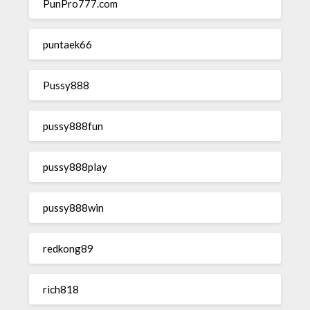
PunPro777.com
puntaek66
Pussy888
pussy888fun
pussy888play
pussy888win
redkong89
rich818