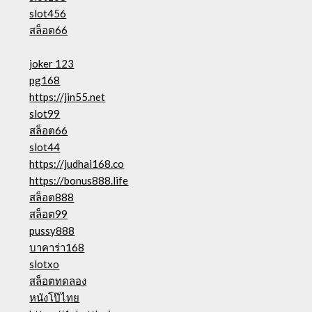
slot456
สล็อต66
joker 123
pg168
https://jin55.net
slot99
สล็อต66
slot44
https://judhai168.co
https://bonus888.life
สล็อต888
สล็อต99
pussy888
บาคาร่า168
slotxo
สล็อตทดลอง
หนังโป๊ไทย