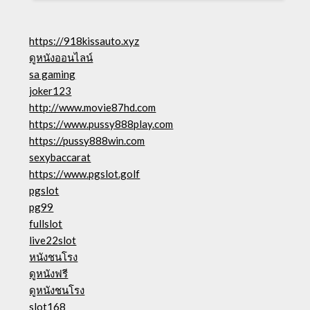
https://918kissauto.xyz
ดูหนังออนไลน์
sa gaming
joker123
http://www.movie87hd.com
https://www.pussy888play.com
https://pussy888win.com
sexybaccarat
https://www.pgslot.golf
pgslot
pg99
fullslot
live22slot
หนังชนโรง
ดูหนังฟรี
ดูหนังชนโรง
slot168