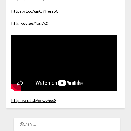
https://t.co/gmGYPersoC
http://gg.gg/1aq7s0
https://cutt.ly/oewvhss8
ค้นหา
สำหรับ: