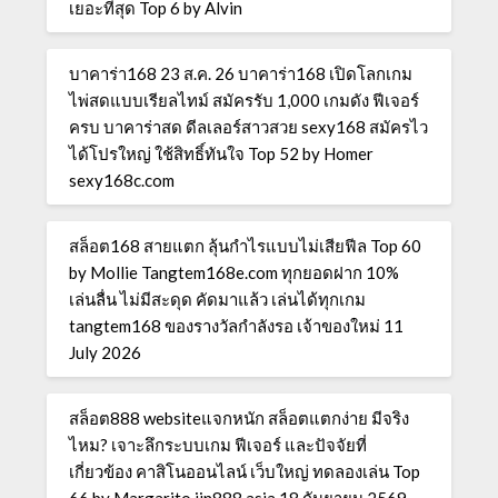
เยอะที่สุด Top 6 by Alvin
บาคาร่า168 23 ส.ค. 26 บาคาร่า168 เปิดโลกเกม
ไพ่สดแบบเรียลไทม์ สมัครรับ 1,000 เกมดัง ฟีเจอร์
ครบ บาคาร่าสด ดีลเลอร์สาวสวย sexy168 สมัครไว
ได้โปรใหญ่ ใช้สิทธิ์ทันใจ Top 52 by Homer
sexy168c.com
สล็อต168 สายแตก ลุ้นกำไรแบบไม่เสียฟีล Top 60
by Mollie Tangtem168e.com ทุกยอดฝาก 10%
เล่นลื่น ไม่มีสะดุด คัดมาแล้ว เล่นได้ทุกเกม
tangtem168 ของรางวัลกำลังรอ เจ้าของใหม่ 11
July 2026
สล็อต888 websiteแจกหนัก สล็อตแตกง่าย มีจริง
ไหม? เจาะลึกระบบเกม ฟีเจอร์ และปัจจัยที่
เกี่ยวข้อง คาสิโนออนไลน์ เว็บใหญ่ ทดลองเล่น Top