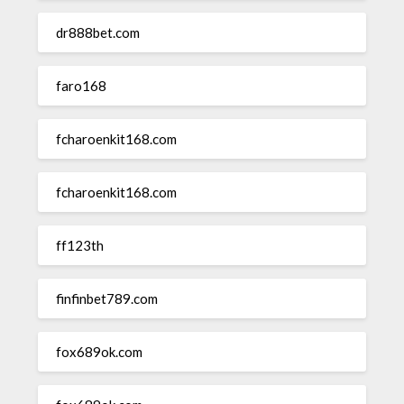
dr888bet.com
faro168
fcharoenkit168.com
fcharoenkit168.com
ff123th
finfinbet789.com
fox689ok.com