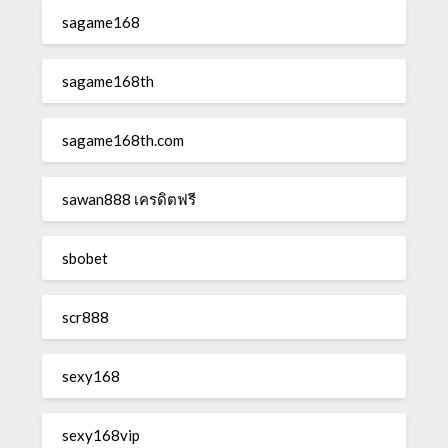
sagame168
sagame168th
sagame168th.com
sawan888 เครดิตฟรี
sbobet
scr888
sexy168
sexy168vip