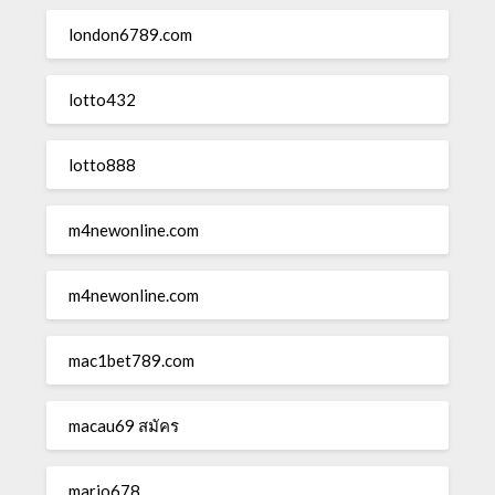
london6789.com
lotto432
lotto888
m4newonline.com
m4newonline.com
mac1bet789.com
macau69 สมัคร
mario678