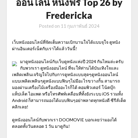
ออนไลน์ หนังฟรี Top 26 by
Fredericka
Posted on
11 กุมภาพันธ์ 2024
เว็บหนังออนไลน์ที่จัดเต็มความเบิกบานใจได้แบบจุใจ ดูหนัง
ผ่านอินเตอร์เน็ตกับเราได้แล้ววันนี้!
มาดูหนังออนไลน์กับเว็บดูหนังแห่งปี 2024 กันไหมล่ะครับ
กับพวกเรา ดูหนังออนไลน์ ที่จะให้ท่านได้บันเทิงใจและ
เพลิดเพลินเจริญใจไปกับการดูหนังแบบสุดๆดูหนังออนไลน์
แบบเพลิดเพลินๆดูหนังแบบฟินๆไม่มีอะไรขวางกั้น สามารถ
มองผ่านเครื่องไม้เครื่องมืออะไรก็ได้ คอมพิวเตอร์ โน้ตบุ๊ก
แท็ปเล็ต ไอแพด หรือโทรศัพท์เคลื่อนที่ทั้งยังระบบ iOS รวมทั้ง
Android ก็สามารถมองได้แบบฟินๆอย่าพลาดทุกหนังดี ซีรีส์เด็ด
คลิกเลย!
ดูหนังออนไลน์กับพวกเรา DOOMOVIE บอกเลยว่ามองได้
ตลอดทั้งวันตลอด 1 วัน มาดูกัน!