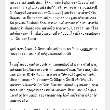
คนประเทศไทยถึงหันมาให้ความสนใจกับการหนังออนไลน์
มากกว่าการดูในโรงหนัง มันก็คือ เรื่องของราคา ตอนหลังๆนี้
ถ้าเกิดคุณติดตามแวดวงหนัง คุณจะรู้เลยว่า ราคาตั๋วหนังใน
ปัจจุบันแพงขึ้นกว่าก่อนหน้ามากมายๆการดูหนังด้วยงบ 200
ต้นๆแทบจะไม่มีกันแล้วล่ะครับผม ยังไม่รวมค่าน้ำประปาหรือ
ป๊อปคอร์นที่คุณอาจจะอยากซื้อเข้ามาด้วย ของหวานหน้าโรง
หนังก็แพงสุดๆในเมื่อเป็นแบแบนี้ หนังออนไลน์ก็เลยตอบปัญหา
กว่านั่นเองครับผม
ดูหนังผ่านอินเตอร์เน็ตแบบฟินหน้าจอแตก กับการ
ดูหนัง
แบบ
Ultra HD 4K บนเว็บไซต์ดูหนังยอดนิยมที่ปี
ไหนผู้ใดชอบดูหนังแบบชัดตาแตกยกมือขึ้น! มานะครับ! มาดู
หนังออนไลน์กับเราแบบชัดตาแตกแยกขัดแย้งกับระบบดูหนัง
แบบ Ultre HD 4K ที่จะสามารถช่วยให้ท่านได้ดูหนังแบบชัด
เต็มตาแบบสุดๆกับระบบดูหนังที่ดีสุดๆเดี๋ยวนี้ เพื่อให้คุณไม่
พลาดกับหนังฟอร์มยักษ์ที่ขนกันมาแบบจัดเต็ม ดูหนังแบบภาพ
ชัดเจนแบบสุดๆภาพสวยชัด เสียงดังกระหึ่มแบบฟินๆใส่หูฟัง
แล้วนั่งดูได้แบบเอนจอยสุดๆอยากดูเรื่องไหนก็เข้ามาเลือกได้
เลยคะขอรับ