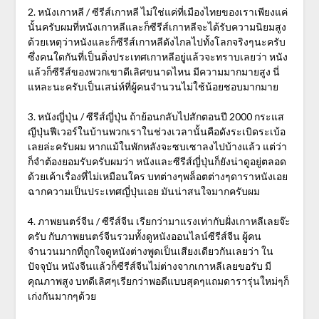
2. หนังเกาหลี / ซีรีส์เกาหลี ไม่ใช่แค่ที่เมืองไทยของเราเพียงแค่
นั้นครับผมที่หนังเกาหลีและก็ซีรีส์เกาหลีจะได้รับความนิยมสูง
ด้วยเหตุว่าหนังและก็ซีรีส์เกาหลีดังไกลไปทั้งโลกจริงๆนะครับ
ซึ่งคนใดกันที่เป็นติ่งประเทศเกาหลีอยู่แล้วจะทราบเลยว่า หนัง
แล้วก็ซีรีส์ของพวกเขาดีเลิศขนาดไหน มีความมากมายสูง นี่
แหละนะครับเป็นเสน่ห์ที่ผู้คนจำนวนไม่ใช้น้อยชอบมากมาย
3. หนังญี่ปุ่น / ซีรีส์ญี่ปุ่น ถ้าย้อนกลับไปสักตอนปี 2000 กระแส
ญีปุ่นฟีเวอร์ในบ้านพวกเราในช่วงเวลานั้นคือดังระเบิดระเบ้อ
เลยล่ะครับผม หากแม้ในพักหลังจะซบเซาลงไปบ้างแล้ว แต่ว่า
ก็จำต้องยอมรับครับผมว่า หนังและซีรีส์ญี่ปุ่นก็ยังน่าดูอยู่ตลอด
ด้วยเค้าเรื่องที่ไม่เหมือนใคร บทต่างๆพล็อตต่างๆดาราหนังเอย
ฉากความเป็นประเทศญี่ปุ่นเอย มันน่าสนใจมากครับผม
4. ภาพยนตร์จีน / ซีรีส์จีน เรียกว่ามาแรงเท่ากับฝั่งเกาหลีเลยจ๊ะ
ครับ กับภาพยนตร์จีนรวมทั้งดูหนังออนไลน์ซีรีส์จีน ผู้คน
จำนวนมากที่ถูกใจดูหนังต่างพูดเป็นเสียงเดียวกันเลยว่า ใน
ปัจจุบัน หนังจีนแล้วก็ซีรีส์จีนไม่ต่างจากเกาหลีเลยขอรับ มี
คุณภาพสูง บทดีเลิศๆเรียกว่าพอดีแบบสุดๆแถมดารารุ่นใหม่ๆก็
เก่งกันมากๆด้วย