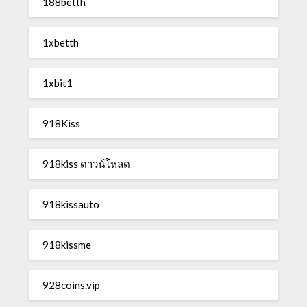
188betth
1xbetth
1xbit1
918Kiss
918kiss ดาวน์โหลด
918kissauto
918kissme
928coins.vip