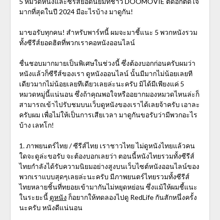
5 หมวดหนังและซีรีส์ยอดนิยมที่ชาว DOOMOVIE ติดอกติดใจ
มากที่สุดในปี 2024 มีอะไรบ้าง มาดูกัน!
มาขอรับทุกคน! สำหรับพาร์ทนี้ ผมจะมาชี้แนะ 5 พวกหนังรวม
ทั้งซีรีส์ยอดฮิตที่พวกเราคอหนังออนไลน์
ชื่นชอบมากมายเป็นพิเศษในช่วงนี้ ซึ่งต้องบอกก่อนครับผมว่า
หนังแล้วก็ซีรีส์ของเรา ดูหนังออนไลน์ นั้นมีมากไม่น้อยเลยที
เดียวมากไม่น้อยเลยทีเดียวเลยล่ะนะครับ มิได้มีเพียงแค่ 5
หมวดหมู่นี้แน่นอน ซึ่งถ้าคุณพอใจหรืออยากมองหมวดไหนล่ะก็
สามารถเข้าไปรับชมบนเว็บดูหนังของเราได้เลยจ้าครับ เอาละ
ครับผม เพื่อไม่ให้เป็นการเสียเวลา มาดูกันขอรับว่ามีพวกอะไร
บ้าง เลทโก!
1. ภาพยนตร์ไทย / ซีรีส์ไทย เราชาวไทย ไม่ดูหนังไทยแล้วคน
ใดจะดูล่ะขอรับ จะต้องบอกเลยว่า ตอนนี้หนังไทยรวมทั้งซีรีส์
ไทยกำลังได้รับความนิยมอย่างสูงบนเว็บไซต์หนังออนไลน์ของ
พวกเราแบบสุดๆเลยล่ะนะครับ มีภาพยนตร์ไทยรวมทั้งซีรีส์
ไทยหลายชิ้นที่ทยอยเข้ามากันไม่หยุดหย่อน ซึ่งแม้ให้ผมชี้แนะ
ในระยะนี้
ดูหนัง
ก็อยากให้ทดลองไปดู RedLife กันสักหนึ่งครั้ง
นะครับ หนังดีแน่นอน