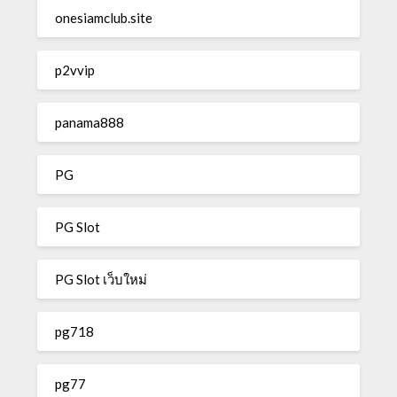
onesiamclub.site
p2vvip
panama888
PG
PG Slot
PG Slot เว็บใหม่
pg718
pg77