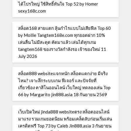
ได้โปรใหญ่ ใช้สิทธิ์ทันใจ Top 52 by Homer
sexy168c.com
สล็อต168 สายแตก ลุ้นกำไรแบบไม่เสียฟีล Top 60
by Mollie Tangtem168e.com ทุกยอดฝาก 10%
เล่นลื่น ไม่มีสะดุด คัดมาแล้ว เล่นได้ทุกเกม
tangtem168 ของรางวัลกำลังรอ เจ้าของใหม่ 11
July 2026
สล็อต888 websiteแจกหนัก สล็อตแตกง่าย มีจริง
ไหม? เจาะลึกระบบเกม ฟีเจอร์ และปัจจัยที่
เกี่ยวข้อง คาสิโนออนไลน์ เว็บใหญ่ ทดลองเล่น Top
66 by Margarito jin888.asia 18 กันยายน 2569
เว็บเปิดใหม่ jinda888 websiteตรง สล็อตออนไลน์
มาแรง รวมเกมยอดนิยม พร้อมเคล็ดลับก่อนเริ่มเล่น
เครดิตฟรี Top 73 by Caleb Jin888.asia 3 กันยายน