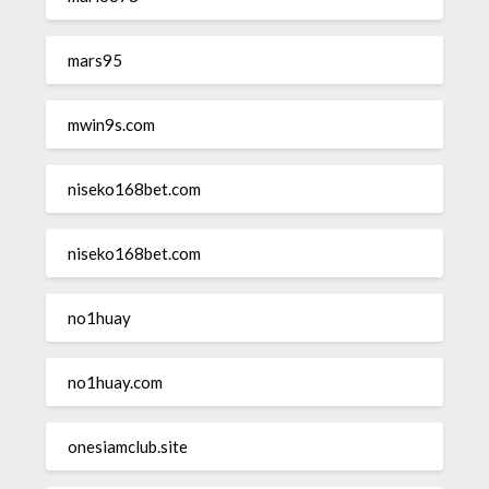
mars95
mwin9s.com
niseko168bet.com
niseko168bet.com
no1huay
no1huay.com
onesiamclub.site