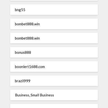
bng55
bombet888.win
bombet888.win
bonus888
boonlert1688.com
brazil999
Business, Small Business