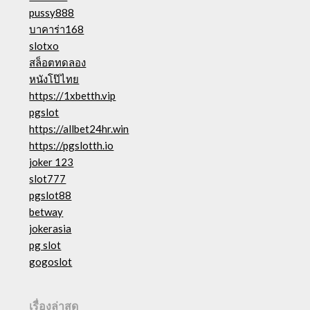
pussy888
บาคาร่า168
slotxo
สล็อตทดลอง
หนังโป๊ไทย
https://1xbetth.vip
pgslot
https://allbet24hr.win
https://pgslotth.io
joker 123
slot777
pgslot88
betway
jokerasia
pg slot
gogoslot
เรื่องล่าสุด