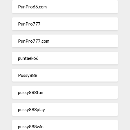
PunPro66.com
PunPro777
PunPro777.com
puntaek66
Pussy888
pussy888fun
pussy888play
pussy888win