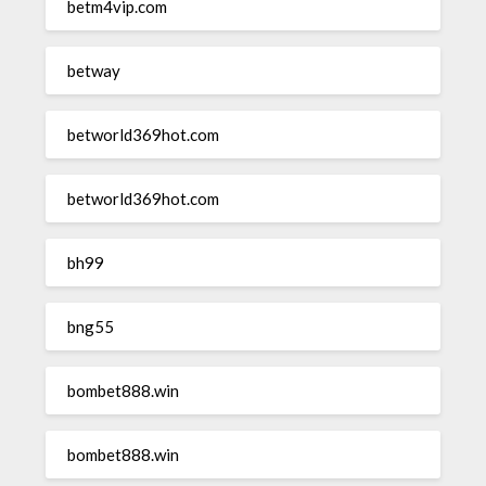
betm4vip.com
betway
betworld369hot.com
betworld369hot.com
bh99
bng55
bombet888.win
bombet888.win