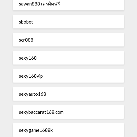
sawan888 เครดิตฟรี
sbobet
scr888
sexy168
sexy168vip
sexyauto168
sexybaccarat168.com
sexygame1688k