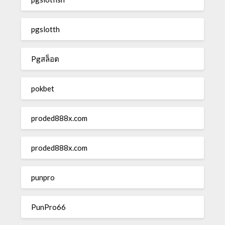
pgslotth
Pgสล็อต
pokbet
proded888x.com
proded888x.com
punpro
PunPro66