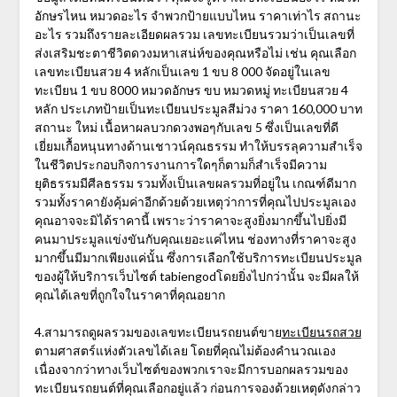
อักษรไหน หมวดอะไร จำพวกป้ายแบบไหน ราคาเท่าไร สถานะ
อะไร รวมถึงรายละเอียดผลรวม เลขทะเบียนรวมว่าเป็นเลขที่
ส่งเสริมชะตาชีวิตดวงมหาเสน่ห์ของคุณหรือไม่ เช่น คุณเลือก
เลขทะเบียนสวย 4 หลักเป็นเลข 1 ขบ 8 000 จัดอยู่ในเลข
ทะเบียน 1 ขบ 8000 หมวดอักษร ขบ หมวดหมู่ ทะเบียนสวย 4
หลัก ประเภทป้ายเป็นทะเบียนประมูลสีม่วง ราคา 160,000 บาท
สถานะ ใหม่ เนื้อหาผลบวกดวงพอๆกับเลข 5 ซึ่งเป็นเลขที่ดี
เยี่ยมเกื้อหนุนทางด้านเชาวน์คุณธรรม ทำให้บรรลุความสำเร็จ
ในชีวิตประกอบกิจการงานการใดๆก็ตามก็สำเร็จมีความ
ยุติธรรมมีศีลธรรม รวมทั้งเป็นเลขผลรวมที่อยู่ใน เกณฑ์ดีมาก
รวมทั้งราคายังคุ้มค่าอีกด้วยด้วยเหตุว่าการที่คุณไปประมูลเอง
คุณอาจจะมิได้ราคานี้ เพราะว่าราคาจะสูงยิ่งมากขึ้นไปยิ่งมี
คนมาประมูลแข่งขันกับคุณเยอะแค่ไหน ช่องทางที่ราคาจะสูง
มากขึ้นมีมากเพียงแค่นั้น ซึ่งการเลือกใช้บริการทะเบียนประมูล
ของผู้ให้บริการเว็บไซต์ tabiengodโดยยิ่งไปกว่านั้น จะมีผลให้
คุณได้เลขที่ถูกใจในราคาที่คุณอยาก
4.สามารถดูผลรวมของเลขทะเบียนรถยนต์ขาย
ทะเบียนรถสวย
ตามศาสตร์แห่งตัวเลขได้เลย โดยที่คุณไม่ต้องคำนวณเอง
เนื่องจากว่าทางเว็บไซต์ของพวกเราจะมีการบอกผลรวมของ
ทะเบียนรถยนต์ที่คุณเลือกอยู่แล้ว ก่อนการจองด้วยเหตุดังกล่าว