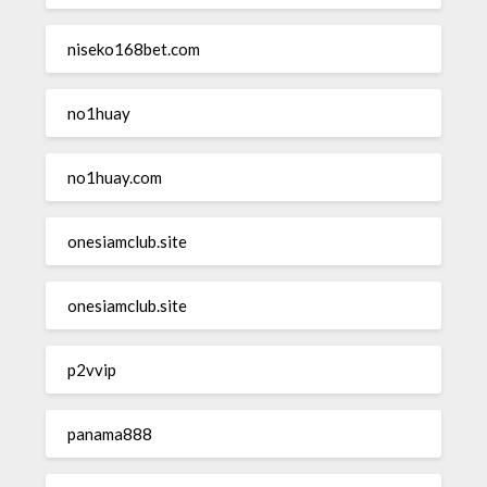
niseko168bet.com
no1huay
no1huay.com
onesiamclub.site
onesiamclub.site
p2vvip
panama888