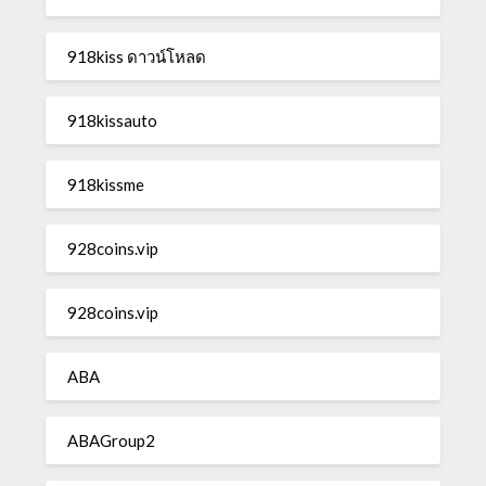
918kiss ดาวน์โหลด
918kissauto
918kissme
928coins.vip
928coins.vip
ABA
ABAGroup2