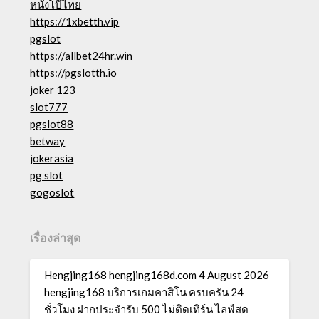
หนังโป๊ไทย
https://1xbetth.vip
pgslot
https://allbet24hr.win
https://pgslotth.io
joker 123
slot777
pgslot88
betway
jokerasia
pg slot
gogoslot
เรื่องล่าสุด
Hengjing168 hengjing168d.com 4 August 2026
hengjing168 บริการเกมคาสิโน ครบครัน 24
ชั่วโมง ฝากประจำรับ 500 ไม่ติดเทิร์น ไลฟ์สด