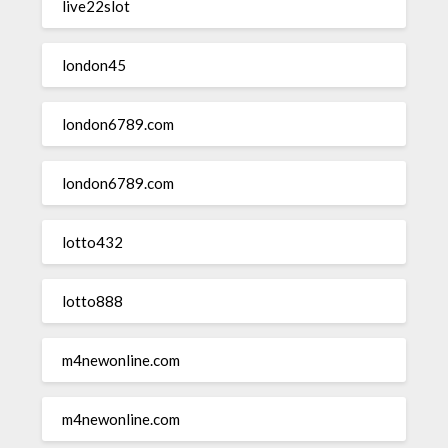
live22slot
london45
london6789.com
london6789.com
lotto432
lotto888
m4newonline.com
m4newonline.com