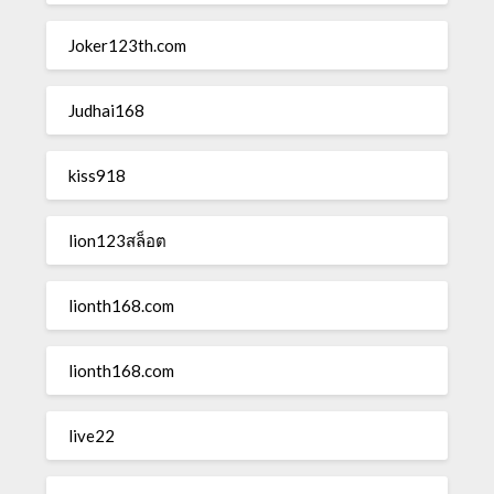
Joker123th.com
Judhai168
kiss918
lion123สล็อต
lionth168.com
lionth168.com
live22