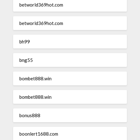
betworld369hot.com
betworld369hot.com
bh99
bng55
bombet888.win
bombet888.win
bonus888
boonlert1688.com