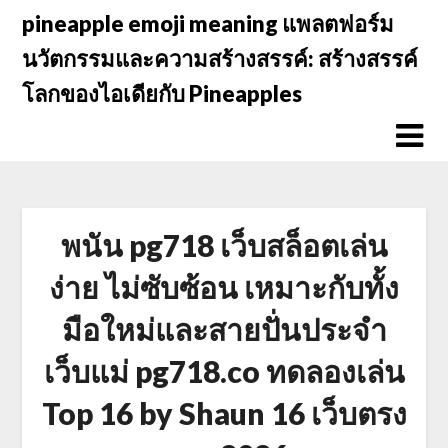
Skip
pineapple emoji meaning แพลตฟอร์ม
to
นวัตกรรมและความสร้างสรรค์: สร้างสรรค์
content
โลกของไอเดียกับ Pineapples
พนัน pg718 เว็บสล็อตเล่น
ง่าย ไม่ซับซ้อน เหมาะกับทั้ง
มือใหม่และสายปั่นประจำ
เว็บแม่ pg718.co ทดลองเล่น
Top 16 by Shaun 16 เว็บตรง