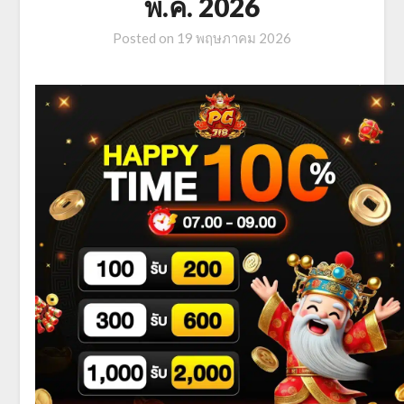
พ.ค. 2026
Posted on
19 พฤษภาคม 2026