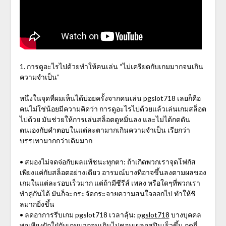
1. การดูอะไรไปด้วยทำให้คนเล่น “ไม่เครียดกับเกมมากจนเกิน
ความจำเป็น”
หนึ่งในจุดที่ผมเห็นได้บ่อยครั้งจากคนเล่น pgslot718 เลยก็คือ
คนไม่ใช่น้อยมีความคิดว่า การดูอะไรไปด้วยแล้วเล่นเกมสล็อต
ไปด้วย มันช่วยให้การเล่นสล็อตดูหมิ่นลง และไม่ได้กดดัน
ตนเองกับคำตอบในแต่ละตามากเกินความจำเป็น เรียกว่า
บรรเทามากกว่าเดิมมาก
• สมองไม่จดจ่อกับผลแพ้ชนะทุกตา: ถ้าเกิดพวกเราจุดโฟกัส
เพียงแค่กับสล็อตอย่างเดียว อารมณ์บางทีอาจขึ้นลงตามผลของ
เกมในแต่ละรอบเร็วมาก แต่ถ้ามีซีรีส์ เพลง หรือใดๆที่พวกเรา
ทำคู่กันได้ มันก็จะกระจัดกระจายความสนใจออกไป ทำให้ชิ
ลมากยิ่งขึ้น
• ลดอาการรีบเกม pgslot718 เวลาลุ้น:
pgslot718
บางบุคคล
พอเพียงฝักใฝ่กับเกมมากจนเกินไปชอบเผลอสปินเร็วขึ้น กดถี่