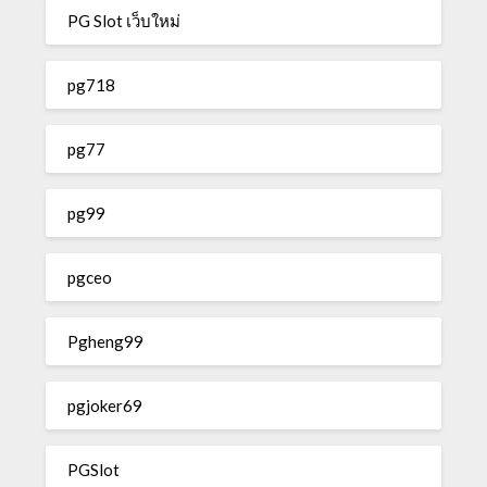
PG Slot เว็บใหม่
pg718
pg77
pg99
pgceo
Pgheng99
pgjoker69
PGSlot