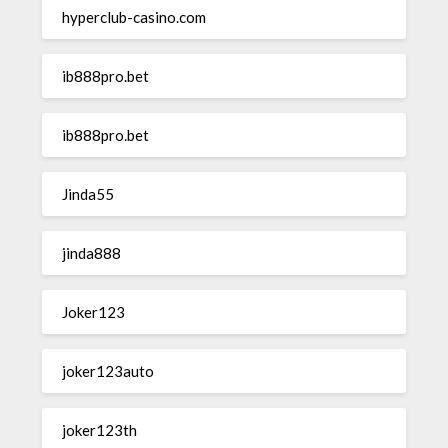
hyperclub-casino.com
ib888pro.bet
ib888pro.bet
Jinda55
jinda888
Joker123
joker123auto
joker123th