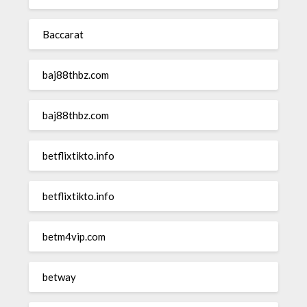
Baccarat
baj88thbz.com
baj88thbz.com
betflixtikto.info
betflixtikto.info
betm4vip.com
betway