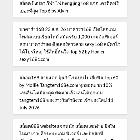
สล็อต ยิงปลา กีฬา ไพ่ hengjing168 แจก เครดิตฟรี
เยอะที่สุด Top 6 by Alvin
บาคาร่า168 23 ส.ค. 26 บาคาร่า168 เปิดโลกเกม
ไพ่สดแบบเรียลไทม์ สมัครรับ 1,000 เกมดัง ฟีเจอร์
ครบ บาคาร่าสด ดีลเลอร์สาวสวย sexy168 สมัครไว
ได้โปรใหญ่ ใช้สิทธิ์ทันใจ Top 52 by Homer
sexy168c.com
สล็อต168 สายแตก ลุ้นกำไรแบบไม่เสียฟีล Top 60
by Mollie Tangtem168e.com ทุกยอดฝาก 10%
เล่นลื่น ไม่มีสะดุด คัดมาแล้ว เล่นได้ทุกเกม
tangtem168 ของรางวัลกำลังรอ เจ้าของใหม่ 11
July 2026
สล็อต888 websiteแจกหนัก สล็อตแตกง่าย มีจริง
ไหม? เจาะลึกระบบเกม ฟีเจอร์ และปัจจัยที่