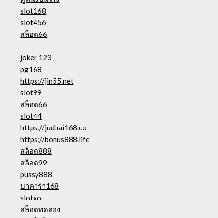
slot168
slot456
สล็อต66
joker 123
pg168
https://jin55.net
slot99
สล็อต66
slot44
https://judhai168.co
https://bonus888.life
สล็อต888
สล็อต99
pussy888
บาคาร่า168
slotxo
สล็อตทดลอง