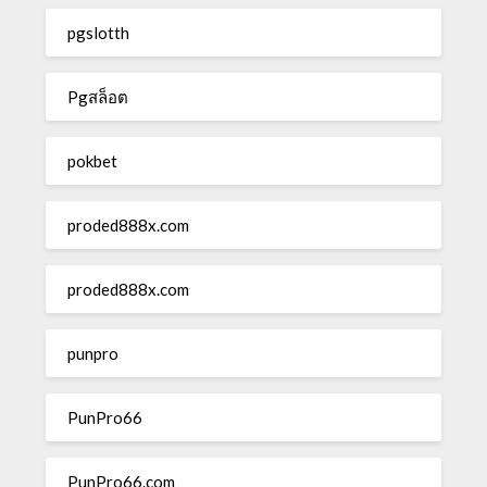
pgslotth
Pgสล็อต
pokbet
proded888x.com
proded888x.com
punpro
PunPro66
PunPro66.com