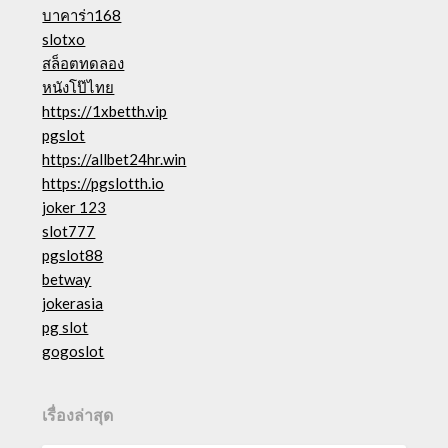
บาคาร่า168
slotxo
สล็อตทดลอง
หนังโป๊ไทย
https://1xbetth.vip
pgslot
https://allbet24hr.win
https://pgslotth.io
joker 123
slot777
pgslot88
betway
jokerasia
pg slot
gogoslot
เรื่องล่าสุด