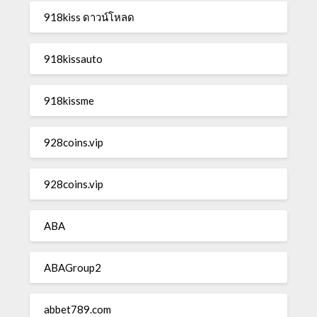
918kiss ดาวน์โหลด
918kissauto
918kissme
928coins.vip
928coins.vip
ABA
ABAGroup2
abbet789.com