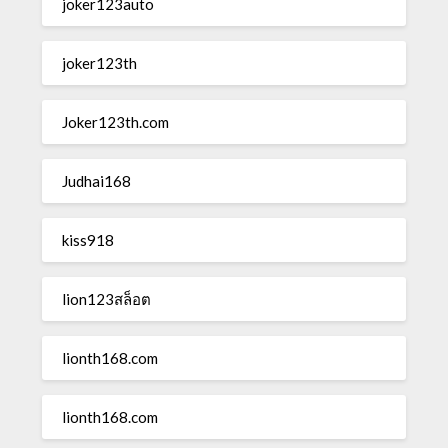
joker123auto
joker123th
Joker123th.com
Judhai168
kiss918
lion123สล็อต
lionth168.com
lionth168.com