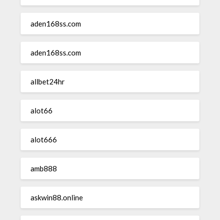
aden168ss.com
aden168ss.com
allbet24hr
alot66
alot666
amb888
askwin88.online