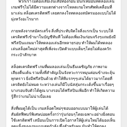
พวกเราไม่ต้องเสียเงินเสียทองก่อน มันก็เหมือนทดลองเล่น
เกมฟรีๆไม่ได้มีความแตกต่างจากโหลดเกมโทรศัพท์เคลื่อนที่
มาเล่น สล็อตเครดิตฟรี เลยตกลงใจทดลองสมัครมองแบบไม่ได้
มุ่งหวังอะไรมาก
ภายหลังจากสมัครเสร็จ สิ่งที่ประทับจิตใจสิ่งแรกเป็น ระบบให้
เครดิตฟรีเข้ามาในบัญชีทันที ไม่ต้องเพิ่มเงินก่อนจริงๆแถมยังมี
ฟรีสปินแถมมาให้ทดลองเล่นอีกหลายรอบ ทำให้ผมได้ทดลอง
เล่นสล็อตใหม่ล่าสุดที่เพิ่งจะเปิดตัวแบบเต็มๆโดยไม่ต้องควัก
กระเป๋าสักบาท
สล็อตเครดิตฟรี เกมที่ผมลองเล่นเป็นธีมเผชิญภัย ภาพงาม
เสียงตื่นเต้น รวมทั้งที่สำคัญเป็นจังหวะการหมุนค่อนข้างจะลุ้น
ทุกคราว ยิ่งมีฟรีสปินด้วย ทำให้ทีแรกๆๆเล่นได้ยาวมากโดยที่
เครดิตยังไม่หมด ระหว่างเล่นก็มีโบนัสสุ่มกระเด้งขึ้นมาเรื่อยๆ
บางรอบจับตัวได้คูณ บางรอบได้ฟรีสปินเพิ่มอีก ทำให้เกิดความ
รู้สึกว่าเกมไม่น่าเบื่อเลย
สิ่งที่ผมดูได้เป็น เกมสล็อตใหม่ๆชอบออกแบบมาให้ผู้เล่นได้
สัมผัสฟีพบร์พิเศษบ่อยครั้งกว่ารุ่นก่อนๆโดยเฉพาะอย่างยิ่งตอน
ใช้เครดิตฟรี เสมือนเป็นการเปิดโอกาสให้ผู้เล่นใหม่ได้มองเห็น
จุดแข็งของเกมแบบสุดกำลัง ซึ่งสำหรับผม มันทำให้ตกลง