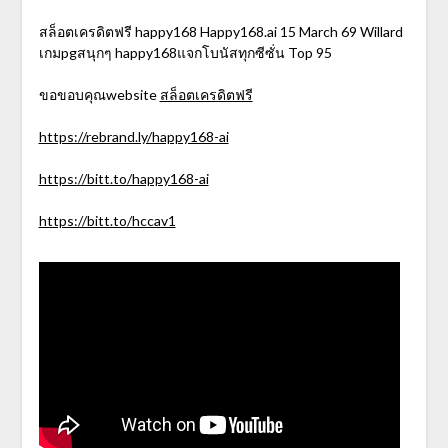
สล็อตเครดิตฟรี happy168 Happy168.ai 15 March 69 Willard
เกมpgสนุกๆ happy168แจกโบนัสทุกซีซั่น Top 95
ขอขอบคุณwebsite
สล็อตเครดิตฟรี
https://rebrand.ly/happy168-ai
https://bitt.to/happy168-ai
https://bitt.to/hccav1