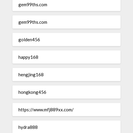
gem99ths.com
gem99ths.com
golden456
happy168
hengjing168
hongkong456
https://www.mfj889xx.com/
hydra888