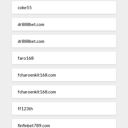
coke55
dr888bet.com
dr888bet.com
faro168
fcharoenkit168.com
fcharoenkit168.com
ff123th
finfinbet789.com