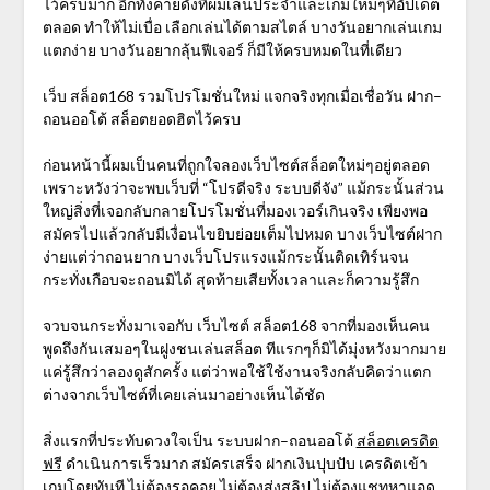
ไว้ครบมาก อีกทั้งค่ายดังที่ผมเล่นประจำและเกมใหม่ๆที่อัปเดต
ตลอด ทำให้ไม่เบื่อ เลือกเล่นได้ตามสไตล์ บางวันอยากเล่นเกม
แตกง่าย บางวันอยากลุ้นฟีเจอร์ ก็มีให้ครบหมดในที่เดียว
เว็บ สล็อต168 รวมโปรโมชั่นใหม่ แจกจริงทุกเมื่อเชื่อวัน ฝาก–
ถอนออโต้ สล็อตยอดฮิตไว้ครบ
ก่อนหน้านี้ผมเป็นคนที่ถูกใจลองเว็บไซต์สล็อตใหม่ๆอยู่ตลอด
เพราะหวังว่าจะพบเว็บที่ “โปรดีจริง ระบบดีจัง” แม้กระนั้นส่วน
ใหญ่สิ่งที่เจอกลับกลายโปรโมชั่นที่มองเวอร์เกินจริง เพียงพอ
สมัครไปแล้วกลับมีเงื่อนไขยิบย่อยเต็มไปหมด บางเว็บไซต์ฝาก
ง่ายแต่ว่าถอนยาก บางเว็บโปรแรงแม้กระนั้นติดเทิร์นจน
กระทั่งเกือบจะถอนมิได้ สุดท้ายเสียทั้งเวลาและก็ความรู้สึก
จวบจนกระทั่งมาเจอกับ เว็บไซต์ สล็อต168 จากที่มองเห็นคน
พูดถึงกันเสมอๆในฝูงชนเล่นสล็อต ทีแรกๆก็มิได้มุ่งหวังมากมาย
แค่รู้สึกว่าลองดูสักครั้ง แต่ว่าพอใช้ใช้งานจริงกลับคิดว่าแตก
ต่างจากเว็บไซต์ที่เคยเล่นมาอย่างเห็นได้ชัด
สิ่งแรกที่ประทับดวงใจเป็น ระบบฝาก–ถอนออโต้
สล็อตเครดิต
ฟรี
ดำเนินการเร็วมาก สมัครเสร็จ ฝากเงินปุบปับ เครดิตเข้า
เกมโดยทันที ไม่ต้องรอคอย ไม่ต้องส่งสลิป ไม่ต้องแชทหาแอด