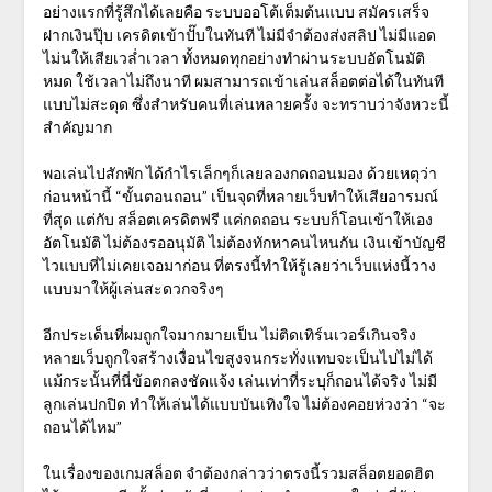
อย่างแรกที่รู้สึกได้เลยคือ ระบบออโต้เต็มต้นแบบ สมัครเสร็จ
ฝากเงินปุ๊บ เครดิตเข้าปั๊บในทันที ไม่มีจำต้องส่งสลิป ไม่มีแอด
ไม่นให้เสียเวล่ำเวลา ทั้งหมดทุกอย่างทำผ่านระบบอัตโนมัติ
หมด ใช้เวลาไม่ถึงนาที ผมสามารถเข้าเล่นสล็อตต่อได้ในทันที
แบบไม่สะดุด ซึ่งสำหรับคนที่เล่นหลายครั้ง จะทราบว่าจังหวะนี้
สำคัญมาก
พอเล่นไปสักพัก ได้กำไรเล็กๆก็เลยลองกดถอนมอง ด้วยเหตุว่า
ก่อนหน้านี้ “ขั้นตอนถอน” เป็นจุดที่หลายเว็บทำให้เสียอารมณ์
ที่สุด แต่กับ สล็อตเครดิตฟรี แค่กดถอน ระบบก็โอนเข้าให้เอง
อัตโนมัติ ไม่ต้องรออนุมัติ ไม่ต้องทักหาคนไหนกัน เงินเข้าบัญชี
ไวแบบที่ไม่เคยเจอมาก่อน ที่ตรงนี้ทำให้รู้เลยว่าเว็บแห่งนี้วาง
แบบมาให้ผู้เล่นสะดวกจริงๆ
อีกประเด็นที่ผมถูกใจมากมายเป็น ไม่ติดเทิร์นเวอร์เกินจริง
หลายเว็บถูกใจสร้างเงื่อนไขสูงจนกระทั่งแทบจะเป็นไปไม่ได้
แม้กระนั้นที่นี่ข้อตกลงชัดแจ้ง เล่นเท่าที่ระบุก็ถอนได้จริง ไม่มี
ลูกเล่นปกปิด ทำให้เล่นได้แบบบันเทิงใจ ไม่ต้องคอยห่วงว่า “จะ
ถอนได้ไหม”
ในเรื่องของเกมสล็อต จำต้องกล่าวว่าตรงนี้รวมสล็อตยอดฮิต