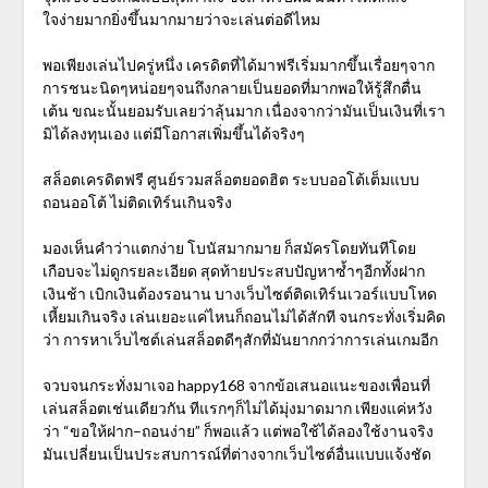
ใจง่ายมากยิ่งขึ้นมากมายว่าจะเล่นต่อดีไหม
พอเพียงเล่นไปครู่หนึ่ง เครดิตที่ได้มาฟรีเริ่มมากขึ้นเรื่อยๆจาก
การชนะนิดๆหน่อยๆจนถึงกลายเป็นยอดที่มากพอให้รู้สึกตื่น
เต้น ขณะนั้นยอมรับเลยว่าลุ้นมาก เนื่องจากว่ามันเป็นเงินที่เรา
มิได้ลงทุนเอง แต่มีโอกาสเพิ่มขึ้นได้จริงๆ
สล็อตเครดิตฟรี ศูนย์รวมสล็อตยอดฮิต ระบบออโต้เต็มแบบ
ถอนออโต้ ไม่ติดเทิร์นเกินจริง
มองเห็นคำว่าแตกง่าย โบนัสมากมาย ก็สมัครโดยทันทีโดย
เกือบจะไม่ดูกรยละเอียด สุดท้ายประสบปัญหาซ้ำๆอีกทั้งฝาก
เงินช้า เบิกเงินต้องรอนาน บางเว็บไซต์ติดเทิร์นเวอร์แบบโหด
เหี้ยมเกินจริง เล่นเยอะแค่ไหนก็ถอนไม่ได้สักที จนกระทั่งเริ่มคิด
ว่า การหาเว็บไซต์เล่นสล็อตดีๆสักที่มันยากกว่าการเล่นเกมอีก
จวบจนกระทั่งมาเจอ happy168 จากข้อเสนอแนะของเพื่อนที่
เล่นสล็อตเช่นเดียวกัน ทีแรกๆก็ไม่ได้มุ่งมาดมาก เพียงแค่หวัง
ว่า “ขอให้ฝาก–ถอนง่าย” ก็พอแล้ว แต่พอใช้ได้ลองใช้งานจริง
มันเปลี่ยนเป็นประสบการณ์ที่ต่างจากเว็บไซต์อื่นแบบแจ้งชัด