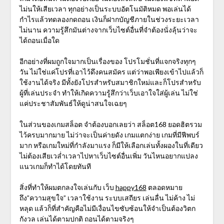
ไม่นให้เสียเวลา ทุกอย่างเป็นระบบอัตโนมัติหมด พอเล่นได้
กำไรแล้วทดลองกดถอน เงินก็ฝากบัญชีภายในช่วงระยะเวลา
ไม่นาน ความรู้สึกมันต่างจากเว็บไซต์อื่นที่จำต้องนั่งลุ้นว่าจะ
ได้ถอนเมื่อใด
อีกอย่างที่ผมถูกใจมากเป็นเรื่องของ โปรโมชั่นที่แจกจริงทุกๆ
วัน ไม่ใช่แค่โปรที่เอาไว้ดึงคนสมัคร แต่ว่าพอเพียงเข้าไปแล้วก็
ใช้งานได้จริง มีทั้งยังโปรสำหรับสมาชิกใหม่และก็โปรสำหรับ
ผู้ที่เล่นประจำ ทำให้เกิดความรู้สึกว่าเว็บเอาใจใส่ผู้เล่น ไม่ใช่
แค่ประชาสัมพันธ์ให้ดูน่าสนใจเฉยๆ
ในส่วนของเกมสล็อต จำต้องบอกเลยว่า สล็อต168 ยอดฮิตรวม
ไว้ครบมากมาย ไม่ว่าจะเป็นค่ายดัง เกมแตกง่าย เกมที่มีฟีพบร์
มาก หรือเกมใหม่ที่กำลังมาแรง ก็มีให้เลือกเล่นทั้งผองในที่เดียว
ไม่ต้องเสียเวล่ำเวลาไปหาเว็บไซต์อื่นเพิ่ม วันไหนอยากแปลง
แนวเกมก็ทำได้โดยทันที
สิ่งที่ทำให้ผมตกลงใจเล่นกับ เว็บ
happy168
ตลอดหมาย
ถึง”ความสุขใจ” เวลาใช้งาน ระบบเสถียร เล่นลื่น ไม่ค้าง ไม่
หลุด แล้วก็ที่สำคัญคือไม่มีเงื่อนไขซับซ้อนให้จำเป็นต้องวิตก
กังวล เล่นได้ตามปกติ ถอนได้ตามจริงๆ