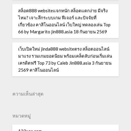
สล็อต888 websiteแจกหนัก สล็อตแตกง่าย มีจริง
ไหม? เจาะลึกระบบเกม ฟีเจอร์ และปัจจัยที่
เกี่ยวข้อง คาสิโนออนไลน์ เว็บใหญ่ ทดลองเล่น Top
66 by Margarito jin888.asia 18 กันยายน 2569
เว็บเปิดใหม่ jinda888 websiteตรง สล็อตออนไลน์
มาแรง รวมเกมยอดนิยม พร้อมเคล็ดลับก่อนเริ่มเล่น
เครดิตฟรี Top 73 by Caleb Jin888.asia 3 กันยายน
2569 คาสิโนออนไลน์
ความเห็นล่าสุด
หมวดหมู่