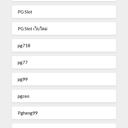
PG Slot
PG Slot เว็บใหม่
pg718
pg77
pg99
pgceo
Pgheng99