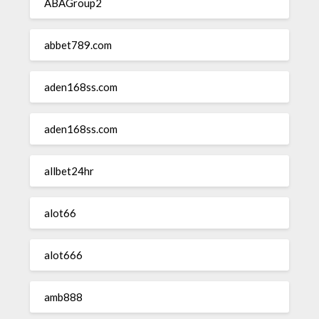
ABAGroup2
abbet789.com
aden168ss.com
aden168ss.com
allbet24hr
alot66
alot666
amb888