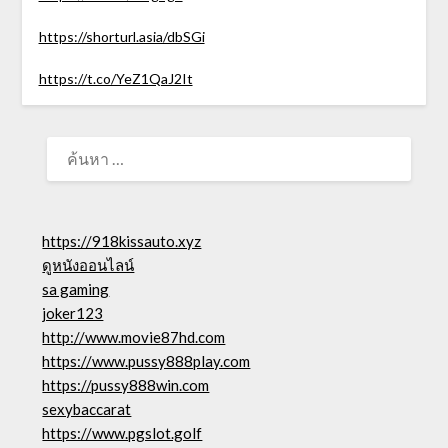
https://shorturl.asia/dbSGi
https://t.co/YeZ1QaJ2It
ค้นหา
สำหรับ:
https://918kissauto.xyz
ดูหนังออนไลน์
sa gaming
joker123
http://www.movie87hd.com
https://www.pussy888play.com
https://pussy888win.com
sexybaccarat
https://www.pgslot.golf