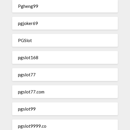
Pgheng99
pgjoker69
PGSlot
pgslot168
pgslot77
pgslot77.com
pgslot99
pgslot9999.co