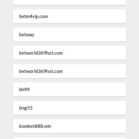
betm4vip.com
betway
betworld369hot.com
betworld369hot.com
bh99
bng55
bombet888.win