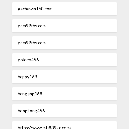
gachawin168.com
gem99ths.com
gem99ths.com
golden456
happy168
hengjing168
hongkong456
https://www.mfj889xx.com/