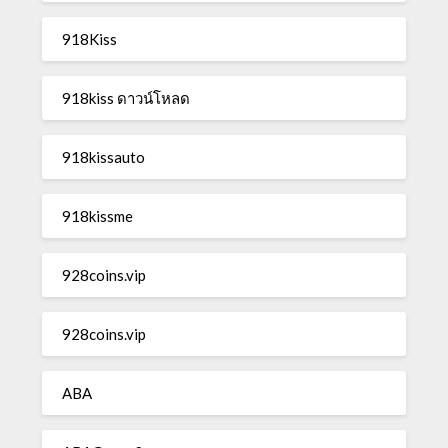
918Kiss
918kiss ดาวน์โหลด
918kissauto
918kissme
928coins.vip
928coins.vip
ABA