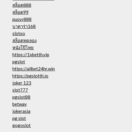
สล็อต888
สล็อต99
pussy888
บาคาร่า168
slotxo
สล็อตทดลอง
หนังโป๊ไทย
https://1xbetth.vip
pgslot
https://allbet24hr.win
https://pgslotth.io
joker 123
slot777
pgslot88
betway
jokerasia
pg slot
gogoslot