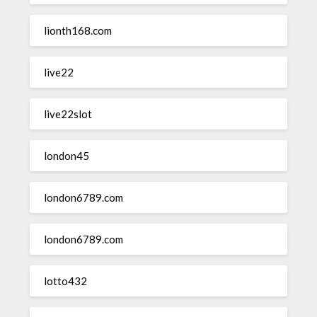
lionth168.com
live22
live22slot
london45
london6789.com
london6789.com
lotto432