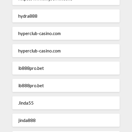
hydra888
hyperclub-casino.com
hyperclub-casino.com
ib888pro.bet
ib888pro.bet
Jinda55
jinda888