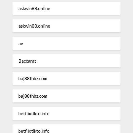
askwin88.online
askwin88.online
av
Baccarat
baj88thbz.com
baj88thbz.com
betflixtikto.info
betflixtikto.info