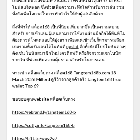
เกมชอบมีฟีเจอร์พิเศษ เป็นต้นว่า ฟรีสปิน ตัวคูณรางวัล หรือ
โบนัสแจ็คพอต ซึ่งช่วยเพิ่มความระทึกใจสำหรับการเล่น รวม
ทั้งยังเพิ่มโอกาสในการทำกำไรให้กับผู้เล่นอีกด้วย
สิ่งที่ทำให้ สล็อต168 เป็นที่นิยมเพิ่มมากขึ้นเป็นความสบาย
สำหรับการเข้าเล่น ผู้เล่นสามารถใช้งานผ่านมือถือได้ทันที ไม่
ต้องดาวน์โหลดแอปให้ยุ่งยาก เพียงแค่เข้าเว็บก็สามารถเลือก
เกมรวมทั้งเริ่มเล่นได้ในทันที
pgslot
อีกทั้งยังมีโปรโมชั่นต่างๆ
ดังเช่น โบนัสสมาชิกใหม่ เครดิตฟรี หรือกิจกรรมแจกโบนัส
รายวัน ที่ช่วยเพิ่มความคุ้มราคาสำหรับในการเล่น
ทางเข้า สล็อตเว็บตรง สล็อต168 Tangtem168b.com 18
March 2026 Milford ดูรีวิวจากลูกค้าจริง tangtem168True
wallet Top 69
ขอขอบคุณwebsite
สล็อตเว็บตรง
https://rebrand.ly/tangtem168-b
https://cutly.info/tangtem168-b
https://bitt.to/wog2g7