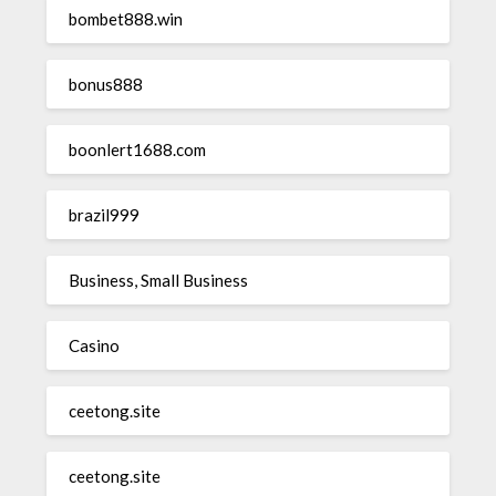
bombet888.win
bonus888
boonlert1688.com
brazil999
Business, Small Business
Casino
ceetong.site
ceetong.site