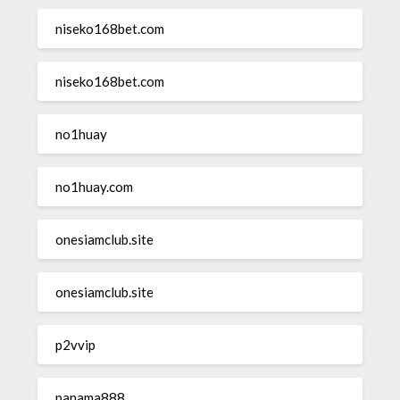
niseko168bet.com
niseko168bet.com
no1huay
no1huay.com
onesiamclub.site
onesiamclub.site
p2vvip
panama888