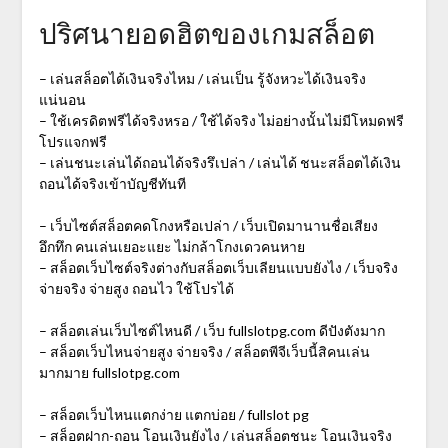
ปริศนายอดฮิตของเกมสล็อต
– เล่นสล็อตได้เงินจริงไหม / เล่นเป็น รู้จังหวะได้เงินจริง
แน่นอน
– ใช้เครดิตฟรีได้จริงหรอ / ใช้ได้จริง ไม่อย่างนั้นไม่มีโหมดฟรี
โปรแจกฟรี
– เล่นชนะเล่นได้ถอนได้จริงรึเปล่า / เล่นได้ ชนะสล็อตได้เงิน
ถอนได้จริงเข้าบัญชีทันที
– เว็บไซต์สล็อตคดโกงหรือเปล่า / เว็บเปิดมานานชื่อเสียง
อึกทึก คนเล่นเยอะแยะ ไม่กล้าโกงเดวคนหาย
– สล็อตเว็บไซต์จริงต่างกับสล็อตเว็บเลียนแบบยังไง / เว็บจริง
จ่ายจริง จ่ายสูง ถอนไว ใช้โปรได้
– สล็อตเล่นเว็บไซต์ไหนดี / เว็บ fullslotpg.com ดีปังตังมาก
– สล็อตเว็บไหนจ่ายสูง จ่ายจริง / สล็อตพีจีเว็บนี้สิคนเล่น
มากมาย fullslotpg.com
– สล็อตเว็บไหนแตกง่าย แตกบ่อย / fullslot pg
– สล็อตฝาก-ถอน โอนเงินยังไง / เล่นสล็อตชนะ โอนเงินจริง