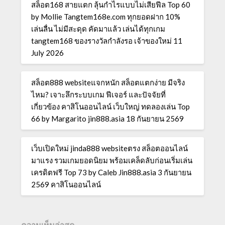
สล็อต168 สายแตก ลุ้นกำไรแบบไม่เสียฟีล Top 60
by Mollie Tangtem168e.com ทุกยอดฝาก 10%
เล่นลื่น ไม่มีสะดุด คัดมาแล้ว เล่นได้ทุกเกม
tangtem168 ของรางวัลกำลังรอ เจ้าของใหม่ 11
July 2026
สล็อต888 websiteแจกหนัก สล็อตแตกง่าย มีจริง
ไหม? เจาะลึกระบบเกม ฟีเจอร์ และปัจจัยที่
เกี่ยวข้อง คาสิโนออนไลน์ เว็บใหญ่ ทดลองเล่น Top
66 by Margarito jin888.asia 18 กันยายน 2569
เว็บเปิดใหม่ jinda888 websiteตรง สล็อตออนไลน์
มาแรง รวมเกมยอดนิยม พร้อมเคล็ดลับก่อนเริ่มเล่น
เครดิตฟรี Top 73 by Caleb Jin888.asia 3 กันยายน
2569 คาสิโนออนไลน์
ความเห็นล่าสุด