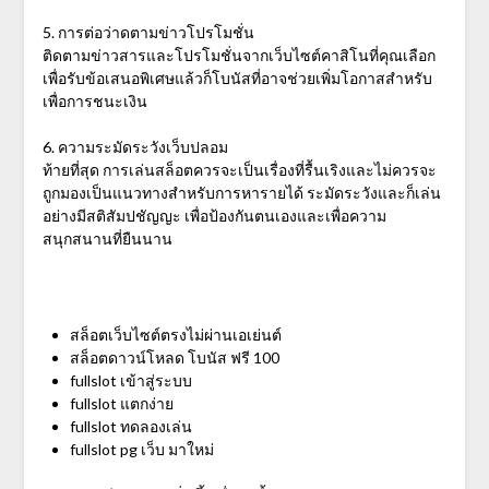
5. การต่อว่าดตามข่าวโปรโมชั่น
ติดตามข่าวสารและโปรโมชั่นจากเว็บไซต์คาสิโนที่คุณเลือก
เพื่อรับข้อเสนอพิเศษแล้วก็โบนัสที่อาจช่วยเพิ่มโอกาสสำหรับ
เพื่อการชนะเงิน
6. ความระมัดระวังเว็บปลอม
ท้ายที่สุด การเล่นสล็อตควรจะเป็นเรื่องที่รื้นเริงและไม่ควรจะ
ถูกมองเป็นแนวทางสำหรับการหารายได้ ระมัดระวังและก็เล่น
อย่างมีสติสัมปชัญญะ เพื่อป้องกันตนเองและเพื่อความ
สนุกสนานที่ยืนนาน
สล็อตเว็บไซต์ตรงไม่ผ่านเอเย่นต์
สล็อตดาวน์โหลด โบนัส ฟรี 100
fullslot เข้าสู่ระบบ
fullslot แตกง่าย
fullslot ทดลองเล่น
fullslot pg เว็บ มาใหม่