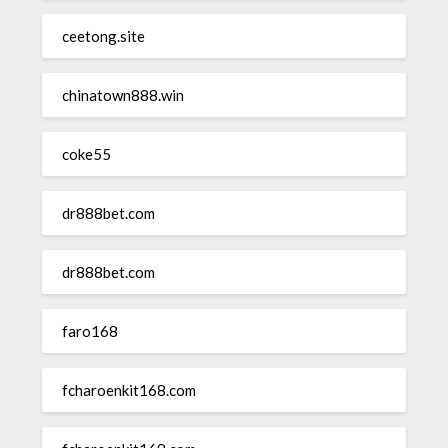
ceetong.site
chinatown888.win
coke55
dr888bet.com
dr888bet.com
faro168
fcharoenkit168.com