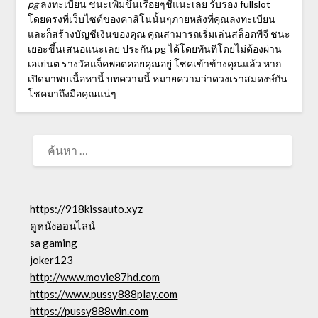
pg
ลงทะเบียน ชนะเพิ่มขึ้นเรื่อยๆชี้แนะเลย รับรอง fullslot
โดยตรงที่เว็บไซต์ของคาสิโนนั้นๆภายหลังที่คุณลงทะเบียน
และก็สร้างบัญชีเงินของคุณ คุณสามารถเริ่มเล่นสล็อตพีจี ชนะ
เยอะขึ้นเสนอแนะเลย ประกัน pg ได้โดยทันทีโดยไม่ต้องผ่าน
เอเย่นต รางวัลแจ็คพอตคอยคุณอยู่ โชคเข้าข้างคุณแล้ว หาก
เปิดมาพบเนื้อหานี้ บทความนี้ หมายความว่าดวงเราสมดงษ์กัน
โชคมาถึงมือคุณแน่ๆ
ค้นหา
สำหรับ:
https://918kissauto.xyz
ดูหนังออนไลน์
sa gaming
joker123
http://www.movie87hd.com
https://www.pussy888play.com
https://pussy888win.com