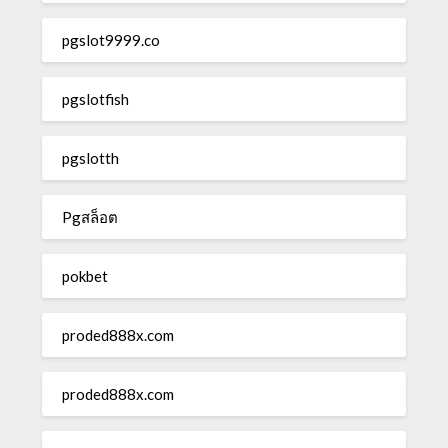
pgslot9999.co
pgslotfish
pgslotth
Pgสล็อต
pokbet
proded888x.com
proded888x.com