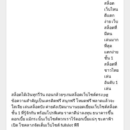
สล็อต
เว็บไหน
ดีแตก
ง่าย เว็บ
สล็อตที่
มีคน
เล่นมาก
ที่สุด
แตกง่าย
ชั้น 1
สล็อตที่
ชาวไทย
เล่น
อันดับ 1
เล่น
สล็อตได้เงินทุกวี่วัน ถอนกล้วยๆเกมสล็อตเว็บไซต์ตรง pg
ข้อความสำคัญเป็นเครดิตฟรี สนุกฟรี โหมดฟรี พลาดแล้วจะ
ใสเจีย เล่นสล็อตปัง ค่ายดังเปิดมานานยอดเยี่ยมเว็บไซต์สล็อต
ชั้น 1 ที่รู้จักกัน พร้อมโปรพิเศษ ราคาดีน่าลงทุน ธนาคารขึ้น
ดอกเบี้ย แม้กระนั้นเว็บไซต์พวกเราไร้ดอกเบี้ยแน่ๆ ชะตาฟ้า
เปิด โชคลาภจัดเต็มเว็บไซต์ fullslot พีจี