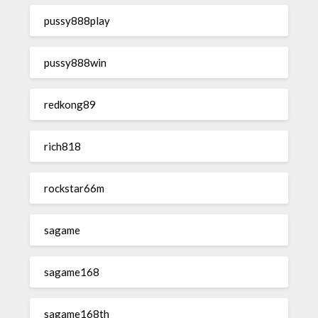
pussy888play
pussy888win
redkong89
rich818
rockstar66m
sagame
sagame168
sagame168th