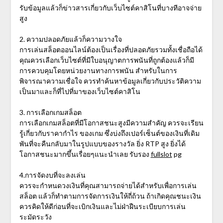
รับข้อมูลแล้วก็ข่าวสารเกี่ยวกับเว็บไซต์คาสิโนที่บางทีอาจจ่าย
สูง
2. ความปลอดภัยแล้วก็ความวางใจ
การเล่นสล็อตออนไลน์ต้องเป็นเรื่องที่ปลอดภัยรวมทั้งเชื่อถือได้
คุณควรเลือกเว็บไซต์ที่มีใบอนุญาตการพนันที่ถูกต้องแล้วก็มี
การควบคุมโดยหน่วยงานทางการพนัน สำหรับในการ
พิจารณาความเชื่อใจ ควรทำค้นหาข้อมูลเกี่ยวกับประวัติความ
เป็นมาและก็ที่ไปที่มาของเว็บไซต์คาสิโน
3. การเลือกเกมสล็อต
การเลือกเกมสล็อตที่มีโอกาสชนะสูงมีความสำคัญ ควรจะเรียน
รู้เกี่ยวกับราคากำไร ของเกม ซึ่งบ่งถึงเปอร์เซ็นต์ของเงินที่เดิม
พันที่จะคืนกลับมาในรูปแบบของรางวัล ยิ่ง RTP สูง ยิ่งได้
โอกาสชนะมากขึ้นเรื่อยๆแนะนำเลย รับรอง
fullslot
pg
4.การจัดงบที่จะลงเล่น
ควรจะกำหนดวงเงินที่คุณสามารถจ่ายได้สำหรับเพื่อการเล่น
สล็อต แล้วก็ทำตามการจัดการเงินให้ถี่ถ้วน ถ้าเกิดคุณชนะเงิน
ควรคิดให้ดีก่อนที่จะเบิกเงินและไม่ฝ่าฝืนระเบียบการเล่น
ระมัดระวัง