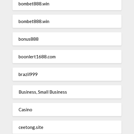
bombet888.win
bombet888.win
bonus888
boonlert1688.com
brazil999
Business, Small Business
Casino
ceetong.site