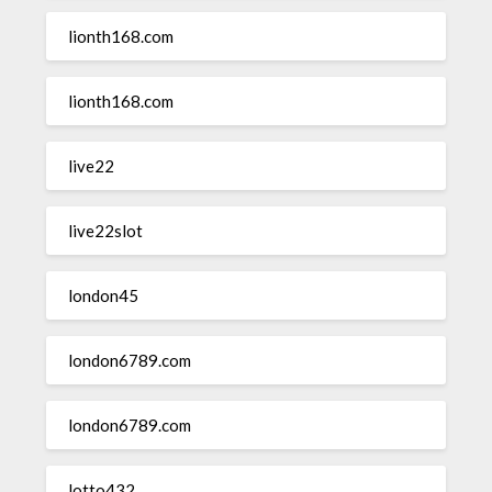
lionth168.com
lionth168.com
live22
live22slot
london45
london6789.com
london6789.com
lotto432