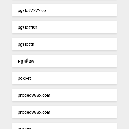
pgslot9999.co
pgslotfish
pgslotth
Pgสล็อต
pokbet
proded888x.com
proded888x.com