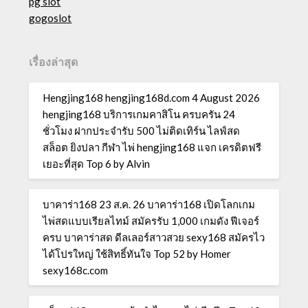
pg slot
gogoslot
เรื่องล่าสุด
Hengjing168 hengjing168d.com 4 August 2026
hengjing168 บริการเกมคาสิโน ครบครัน 24
ชั่วโมง ฝากประจำรับ 500 ไม่ติดเทิร์น ไลฟ์สด
สล็อต ยิงปลา กีฬา ไพ่ hengjing168 แจก เครดิตฟรี
เยอะที่สุด Top 6 by Alvin
บาคาร่า168 23 ส.ค. 26 บาคาร่า168 เปิดโลกเกม
ไพ่สดแบบเรียลไทม์ สมัครรับ 1,000 เกมดัง ฟีเจอร์
ครบ บาคาร่าสด ดีลเลอร์สาวสวย sexy168 สมัครไว
ได้โปรใหญ่ ใช้สิทธิ์ทันใจ Top 52 by Homer
sexy168c.com