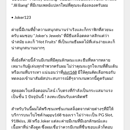
“Jili Bang” ที่มีเกมเพลย์แปลกใหม่ที่คุณจะต้องลองครับผม
• Joker123
ค่ายนี้มีเกมที่ย้ำความสนุกสนานร่าเริงและก็กราฟิกที่สวยนะ
ครับ ผมชอบ “Joker’s Jewels” ที่มีธีมสล็อตคลาสสิกแต่ว่า
นำสมัย และก็ “Hot Fruits” ที่เป็นเกมธีมผลไม้ที่เล่นง่ายและก็
น่าสนุกสนานมากๆ
ทั้งยังสี่ค่ายนี้ล้วนมีเกมที่มีคุณลักษณะและธีมที่หลากหลาย
เหมาะกับผู้เล่นทุกจำพวกครับผม ไม่ว่าคุณจะถูกใจเกมที่ตื่นเต้น
หรือเกมที่บรรเทา แน่นอนว่าที่
slot168
มีให้คุณคัดเลือกขอรับ
ทดลองเข้ามาสัมผัสประสบการณ์ดีๆจากเกมพวกนี้ดูครับผม!
สุดยอดเว็บสล็อตออนไลน์ เว็บตรงที่กำลังเป็นกระแสมาแรง
เป็นชั้น 1 ปัจจุบันนี้ ! ลงทะเบียนรับเครดิตฟรี
สำหรับวันนี้ผมได้พรีเซนเทชั่นเกมสล็อตจากค่ายต่างๆที่มีให้
บริการบนเว็บไซต์ happy168 ของเรา ไม่ว่าจะเป็น PG Slot,
918kiss, Jili หรือ Joker แต่ละค่ายมีเกมที่มีเอกลักษณ์และ
เนื้อหาที่น่าดึงดูด ซึ่งผมเชื่อว่าควรมีเกมที่ชื่นชอบแล้วก็ตอบ