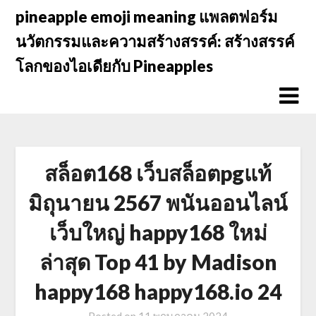
Skip
pineapple emoji meaning แพลตฟอร์ม
to
นวัตกรรมและความสร้างสรรค์: สร้างสรรค์
content
โลกของไอเดียกับ Pineapples
สล็อต168 เว็บสล็อตpgแท้
มิถุนายน 2567 พนันออนไลน์
เว็บใหญ่ happy168 ใหม่
ล่าสุด Top 41 by Madison
happy168 happy168.io 24