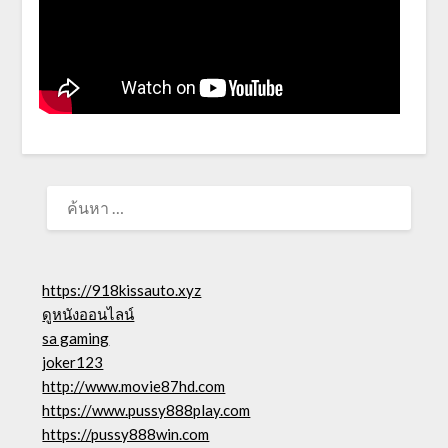
ค้นหา
สำหรับ:
https://918kissauto.xyz
ดูหนังออนไลน์
sa gaming
joker123
http://www.movie87hd.com
https://www.pussy888play.com
https://pussy888win.com