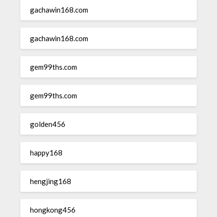
gachawin168.com
gachawin168.com
gem99ths.com
gem99ths.com
golden456
happy168
hengjing168
hongkong456