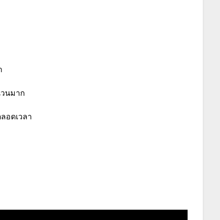
า
จำนวนมาก
ตตลอดเวลา