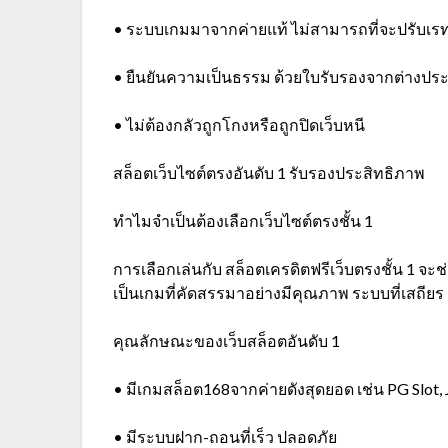
• ระบบเกมมาจากค่ายแท้ ไม่สามารถที่จะปรับเร
• ยืนยันความเป็นธรรม ด้วยใบรับรองจากต่างปร
• ไม่ต้องกลัวถูกโกงหรือถูกปิดเว็บหนี
สล็อตเว็บไซต์ตรงอันดับ 1 รับรองประสิทธิภาพ
ทำไมจำเป็นต้องเลือกเว็บไซต์ตรงชั้น 1
การเลือกเล่นกับ สล็อตเครดิตฟรีเว็บตรงชั้น 1 จะช่วยใ
เป็นเกมที่คัดสรรมาอย่างมีคุณภาพ ระบบที่เสถียร ร
คุณลักษณะของเว็บสล็อตอันดับ 1
• มีเกมสล็อต168จากค่ายดังสุดยอด เช่น PG Slot, 
• มีระบบฝาก-ถอนที่เร็ว ปลอดภัย