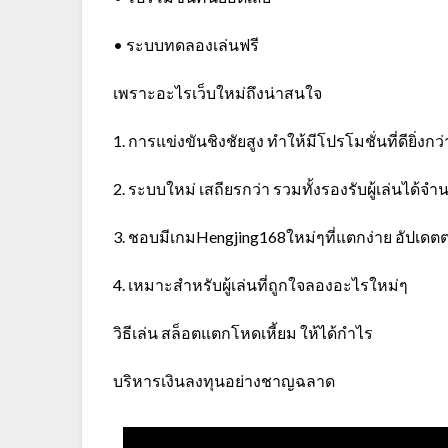
• ระบบทดลองเล่นฟรี
เพราะอะไรเว็บใหม่ถึงน่าสนใจ
1. การแข่งขันชิงชัยสูง ทำให้มีโปรโมชั่นที่ดียิ่งกว่
2. ระบบใหม่ เสถียรกว่า รวมทั้งรองรับผู้เล่นได้
3. ชอบมีเกมHengjing168ใหม่ๆที่แตกง่าย อัปเด
4. เหมาะสำหรับผู้เล่นที่ถูกใจลองอะไรใหม่ๆ
วิธีเล่น สล็อตแตกโหดเหี้ยม ให้ได้กำไร
บริหารเงินลงทุนอย่างชาญฉลาด