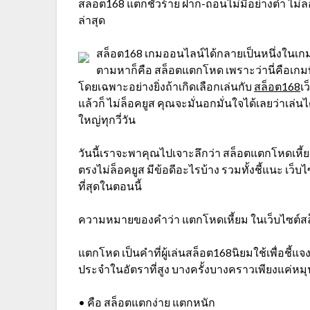
สล็อต168 แตกชั่วร้าย ฝาก-ถอนไม่มีอย่างต่ำ ไม่ล
ล่าสุด
สล็อต168 เกมออนไลน์ได้กลายเป็นหนึ่งในเกมเด
ตามหาก็คือ สล็อตแตกโหด เพราะว่านี่คือเกมที
โดยเฉพาะอย่างยิ่งถ้าเกิดเลือกเล่นกับ
สล็อต168
เ
แล้วก็ ไม่ล็อคยูส คุณจะมั่นอกมั่นใจได้เลยว่าเล
ใหญ่ทุกวี่วัน
วันนี้เราจะพาคุณไปเจาะลึกว่า สล็อตแตกโหดเหี้ย
ตรงไม่ล็อคยูส มีข้อดีอะไรบ้าง รวมทั้งชี้แนะ เว็บ
ที่สุดในตอนนี้
ความหมายของคำว่า แตกโหดเหี้ยม ในเว็บไซต์ส
แตกโหด เป็นคำที่ผู้เล่นสล็อต168นิยมใช้เพื่อชี้
ประจำในอัตราที่สูง บางครั้งบางคราวเพียงแค่หม
• คือ สล็อตแตกง่าย แตกหนัก