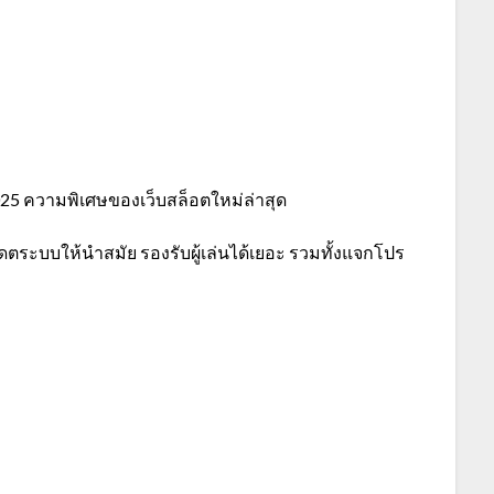
2025 ความพิเศษของเว็บสล็อตใหม่ล่าสุด
เดตระบบให้นำสมัย รองรับผู้เล่นได้เยอะ รวมทั้งแจกโปร