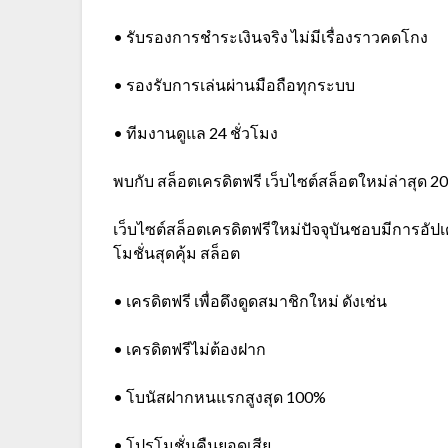
• รับรองการชำระเงินจริง ไม่มีเรื่องราวคดโกง
• รองรับการเล่นผ่านมือถือทุกระบบ
• ทีมงานดูแล 24 ชั่วโมง
พบกับ สล็อตเครดิตฟรี เว็บไซต์สล็อตใหม่ล่าสุด 
เว็บไซต์สล็อตเครดิตฟรีใหม่ปัจจุบันชอบมีการอัป
โมชั่นสุดคุ้ม สล็อต
• เครดิตฟรี เพื่อดึงดูดสมาชิกใหม่ ดังเช่น
• เครดิตฟรีไม่ต้องฝาก
• โบนัสฝากหนแรกสูงสุด 100%
• โปรโมชั่นคืนยอดเสีย