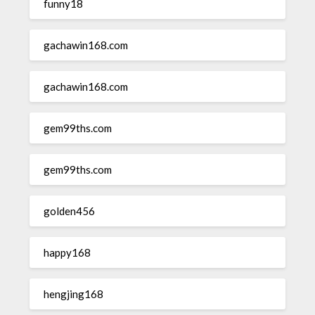
funny18
gachawin168.com
gachawin168.com
gem99ths.com
gem99ths.com
golden456
happy168
hengjing168