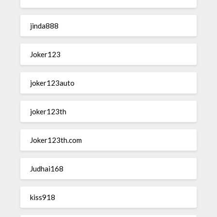
jinda888
Joker123
joker123auto
joker123th
Joker123th.com
Judhai168
kiss918