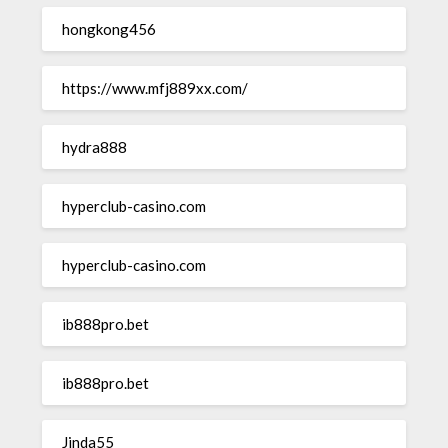
hongkong456
https://www.mfj889xx.com/
hydra888
hyperclub-casino.com
hyperclub-casino.com
ib888pro.bet
ib888pro.bet
Jinda55