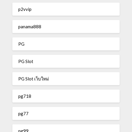
p2vvip
panama888
PG
PG Slot
PG Slot เว็บใหม่
pg718
pg77
pg99