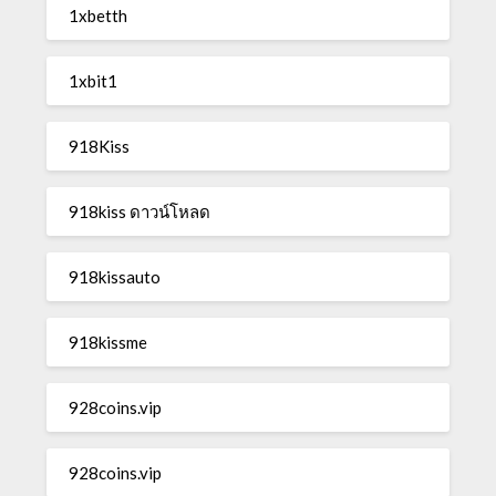
1xbetth
1xbit1
918Kiss
918kiss ดาวน์โหลด
918kissauto
918kissme
928coins.vip
928coins.vip