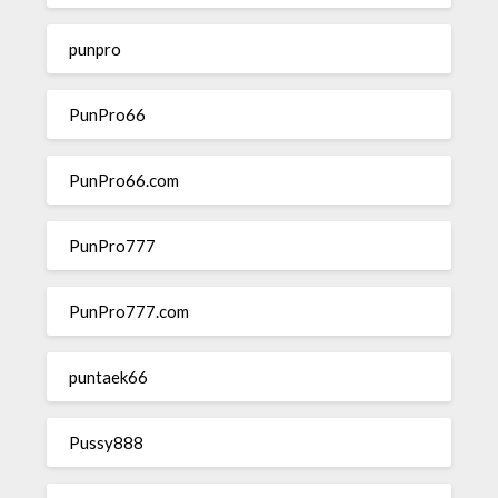
punpro
PunPro66
PunPro66.com
PunPro777
PunPro777.com
puntaek66
Pussy888