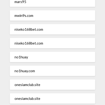
mars95
mwin9s.com
niseko168bet.com
niseko168bet.com
no1huay
no1huay.com
onesiamclub.site
onesiamclub.site