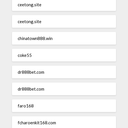
ceetong.site
ceetong.site
chinatown888.win
coke55
dr888bet.com
dr888bet.com
faro168
fcharoenkit168.com