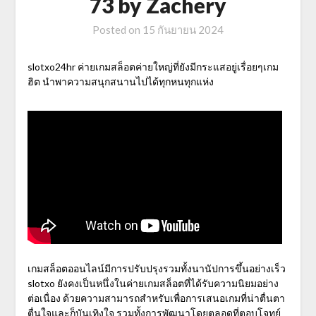
73 by Zachery
Posted on
15 กันยายน 2024
slotxo24hr ค่ายเกมสล็อตค่ายใหญ่ที่ยังมีกระแสอยู่เรื่อยๆเกม
ฮิต นำพาความสนุกสนานไปได้ทุกหนทุกแห่ง
เกมสล็อตออนไลน์มีการปรับปรุงรวมทั้งนานัปการขึ้นอย่างเร็ว
slotxo ยังคงเป็นหนึ่งในค่ายเกมสล็อตที่ได้รับความนิยมอย่าง
ต่อเนื่อง ด้วยความสามารถสำหรับเพื่อการเสนอเกมที่น่าตื่นตา
ตื่นใจและก็บันเทิงใจ รวมทั้งการพัฒนาโดยตลอดที่ตอบโจทย์