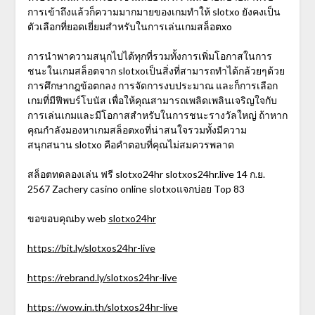
การเข้าถึงแล้วก็ความมากมายของเกมทำให้ slotxo ยังคงเป็น
ตัวเลือกที่ยอดเยี่ยมสำหรับในการเล่นเกมสล็อตxo
การนำพาความสนุกไปได้ทุกที่รวมทั้งการเพิ่มโอกาสในการ
ชนะในเกมสล็อตจาก slotxoเป็นสิ่งที่สามารถทำได้กล้วยๆด้วย
การศึกษากฎข้อตกลง การจัดการงบประมาณ และก็การเลือก
เกมที่มีฟีพบร์โบนัส เพื่อให้คุณสามารถเพลิดเพลินเจริญใจกับ
การเล่นเกมและมีโอกาสสำหรับในการชนะรางวัลใหญ่ ถ้าหาก
คุณกำลังมองหาเกมสล็อตxoที่น่าสนใจรวมทั้งมีความ
สนุกสนาน slotxo คือคำตอบที่คุณไม่สมควรพลาด
สล็อตทดลองเล่น ฟรี slotxo24hr slotxos24hr.live 14 ก.ย.
2567 Zachery casino online slotxoแจกบ่อย Top 83
ขอขอบคุณby web
slotxo24hr
https://bit.ly/slotxos24hr-live
https://rebrand.ly/slotxos24hr-live
https://wow.in.th/slotxos24hr-live