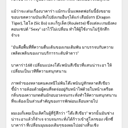
แม้ว่าจะเด่นเรื่องบาคาร่า แม้กระนั้นแพลตฟอร์มนี้ยังขยาย
ขอบเขตความบันเทิงไปยังเกมอื่นๆได้แก่ เสือมังกร (Dragon
Tiger), ไฮโล (Sic Bo) และก็รูเล็ต (Roulette) ซึ่งแต่ละเกมยังคง
คอนเซปต์ “Sexy” เอาไว้ไม่เปลี่ยน ทำให้ผู้ใช้งานไม่รู้จักสึก
จำเจ
“มันคือพื้นที่ที่ความตื่นเต้นของเกมเดิมพัน มาบรรจบกับความ
เพลิดเพลินของงานบริการระดับห้าดาว”
บาคาร่า168 เปลี่ยนแปลงโต๊ะพนันสีเขียวที่แสนน่าระอา ให้
เปลี่ยนเป็นเวทีที่ความสนุกสนาน
ภาพจำของหลายคนคงหนีไม่พ้นโต๊ะพนันปูสักหลาดสีเขียว
ขี้ม้า รายล้อมด้วยผู้คนที่จดจ่ออยู่กับหน้าไพ่ด้วยใบหน้าเครียด
กลิ่นของความกดดันมักอบอวลจนกระทั่งทำให้ความสนุกสนาน
ที่จะต้องเป็นส่วนสำคัญของการพักผ่อนเลือนหายไป
ผมเองก็เคยเป็นเลิศในผู้ที่รู้สึกว่า “โต๊ะสีเขียว” พวกนั้นมันช่าง
น่าระอาแล้วก็จำเจ จวบจนกระทั่งได้ก้าวเข้าสู่โลกของ เซ็กซี่
บาคาร่า ที่เปลี่ยนมุมมองเดิมๆของผมไปอย่างสิ้นเชิง