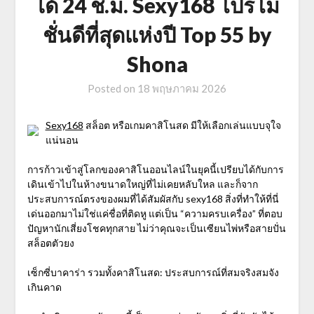
ได้ 24 ช.ม. Sexy168 โปรโม
ชั่นดีที่สุดแห่งปี Top 55 by
Shona
Posted on
18 พฤษภาคม 2026
Sexy168
สล็อต หรือเกมคาสิโนสด มีให้เลือกเล่นแบบจุใจ
แน่นอน
การก้าวเข้าสู่โลกของคาสิโนออนไลน์ในยุคนี้เปรียบได้กับการ
เดินเข้าไปในห้างขนาดใหญ่ที่ไม่เคยหลับใหล และก็จาก
ประสบการณ์ตรงของผมที่ได้สัมผัสกับ sexy168 สิ่งที่ทำให้ที่นี่
เด่นออกมาไม่ใช่แค่ชื่อที่ติดหู แต่เป็น “ความครบเครื่อง” ที่ตอบ
ปัญหานักเสี่ยงโชคทุกสาย ไม่ว่าคุณจะเป็นเซียนไพ่หรือสายปั่น
สล็อตตัวยง
เซ็กซี่บาคาร่า รวมทั้งคาสิโนสด: ประสบการณ์ที่สมจริงสมจัง
เกินคาด