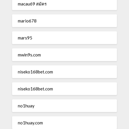
macau69 สมัคร
mario678
mars95
mwin9s.com
niseko168bet.com
niseko168bet.com
no1huay
no1huay.com