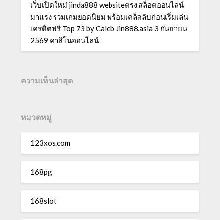
เว็บเปิดใหม่ jinda888 websiteตรง สล็อตออนไลน์
มาแรง รวมเกมยอดนิยม พร้อมเคล็ดลับก่อนเริ่มเล่น
เครดิตฟรี Top 73 by Caleb Jin888.asia 3 กันยายน
2569 คาสิโนออนไลน์
ความเห็นล่าสุด
หมวดหมู่
123xos.com
168pg
168slot