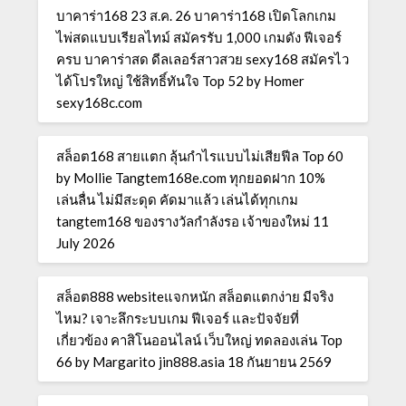
บาคาร่า168 23 ส.ค. 26 บาคาร่า168 เปิดโลกเกม
ไพ่สดแบบเรียลไทม์ สมัครรับ 1,000 เกมดัง ฟีเจอร์
ครบ บาคาร่าสด ดีลเลอร์สาวสวย sexy168 สมัครไว
ได้โปรใหญ่ ใช้สิทธิ์ทันใจ Top 52 by Homer
sexy168c.com
สล็อต168 สายแตก ลุ้นกำไรแบบไม่เสียฟีล Top 60
by Mollie Tangtem168e.com ทุกยอดฝาก 10%
เล่นลื่น ไม่มีสะดุด คัดมาแล้ว เล่นได้ทุกเกม
tangtem168 ของรางวัลกำลังรอ เจ้าของใหม่ 11
July 2026
สล็อต888 websiteแจกหนัก สล็อตแตกง่าย มีจริง
ไหม? เจาะลึกระบบเกม ฟีเจอร์ และปัจจัยที่
เกี่ยวข้อง คาสิโนออนไลน์ เว็บใหญ่ ทดลองเล่น Top
66 by Margarito jin888.asia 18 กันยายน 2569