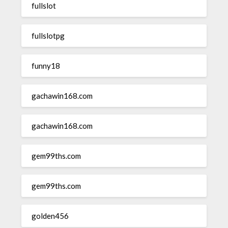
fullslot
fullslotpg
funny18
gachawin168.com
gachawin168.com
gem99ths.com
gem99ths.com
golden456