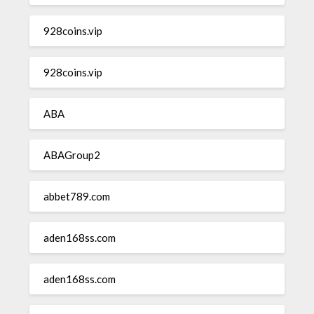
928coins.vip
928coins.vip
ABA
ABAGroup2
abbet789.com
aden168ss.com
aden168ss.com