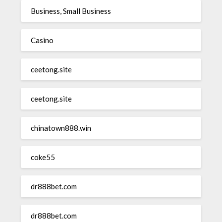
Business, Small Business
Casino
ceetong.site
ceetong.site
chinatown888.win
coke55
dr888bet.com
dr888bet.com