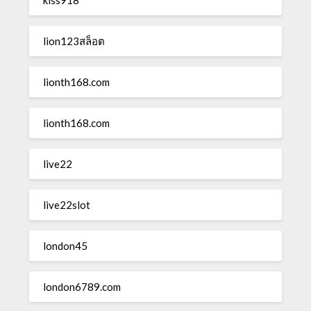
kiss918
lion123สล็อต
lionth168.com
lionth168.com
live22
live22slot
london45
london6789.com