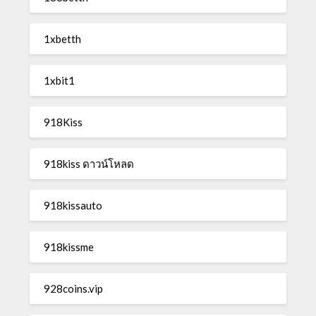
1xbetth
1xbit1
918Kiss
918kiss ดาวน์โหลด
918kissauto
918kissme
928coins.vip