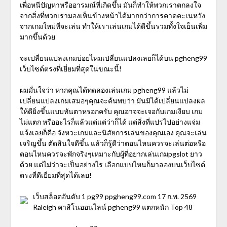
เพื่อหนีปัญหาหรืออารมณ์ที่เกิดขึ้น มันก็ทำให้พวกเราตกลงใจ
จากสิ่งที่พวกเรามองเห็นข้างหน้าได้มากกว่าการคาดคะเนหวัง
จากเกมใหม่ที่จะเล่น ทำให้เราเล่นเกมได้ดีขึ้นรวมทั้งใจเย็นเพิ่ม
มากขึ้นด้วย
จะเปลี่ยนแปลงเกมบ่อยไหมเปลี่ยนแปลงเลยก็ได้บน pgheng99
เว็บไซต์ตรงที่เยี่ยมที่สุดในขณะนี้!
ผมมั่นใจว่า หากคุณได้ทดลองเล่นเกม pgheng99 แล้วไม่
เปลี่ยนแปลงเกมเสมอๆคุณจะค้นพบว่า มันมิได้เปลี่ยนแปลงผล
ให้ดียิ่งขึ้นแบบทันตาหรอกครับ คุณอาจจะเจอกับเกมเงียบ เกม
ไม่แตก หรืออะไรก็แล้วแต่แต่ว่าก็ได้ แต่สิ่งที่แปรไปอย่างแจ่ม
แจ้งเลยก็คือ จังหวะเกมและนิสัยการเล่นของคุณเอง คุณจะเล่น
เจริญขึ้น ตัดสินใจดีขึ้น แล้วก็รู้ดีว่าตอนไหนควรจะเล่นต่อหรือ
ตอนไหนควรจะพักจริงๆเหมาะกับผู้ที่อยากเล่นเกมpgslot ยาว
ด้วย แต่ไม่ว่าจะเป็นอย่างไร เลือกแบบไหนก็มาลองบนเว็บไซต์
ตรงที่ดีเยี่ยมที่สุดได้เลย!
เว็บสล็อตอันดับ 1 pg99 ppgheng99.com 17 ก.พ. 2569
Raleigh คาสิโนออนไลน์ pgheng99 แตกหนัก Top 48