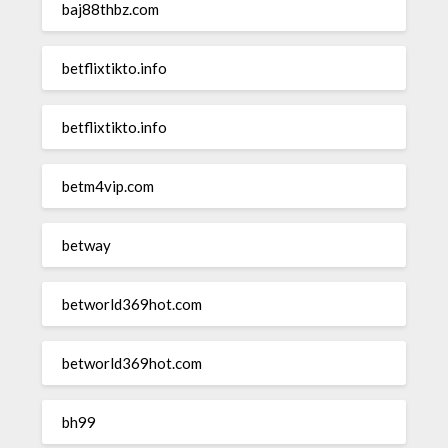
baj88thbz.com
betflixtikto.info
betflixtikto.info
betm4vip.com
betway
betworld369hot.com
betworld369hot.com
bh99