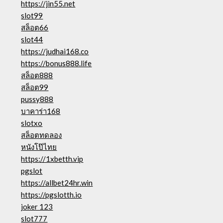
https://jin55.net
slot99
สล็อต66
slot44
https://judhai168.co
https://bonus888.life
สล็อต888
สล็อต99
pussy888
บาคาร่า168
slotxo
สล็อตทดลอง
หนังโป๊ไทย
https://1xbetth.vip
pgslot
https://allbet24hr.win
https://pgslotth.io
joker 123
slot777