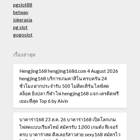
pgslot88
betway
jokerasia
pg slot
gogoslot
เรื่องล่าสุด
Hengjing168 hengjing168d.com 4 August 2026
hengjing168 บริการเกมคาสิโน ครบครัน 24
ชั่วโมง ฝากประจำรับ 500 ไม่ติดเทิร์น ไลฟ์สด
สล็อต ยิงปลา กีฬา ไพ่ hengjing168 แจก เครดิตฟรี
เยอะที่สุด Top 6 by Alvin
บาคาร่า168 23 ส.ค. 26 บาคาร่า168 เปิดโลกเกม
ไพ่สดแบบเรียลไทม์ สมัครรับ 1,000 เกมดัง ฟีเจอร์
ครบ บาคาร่าสด ดีลเลอร์สาวสวย sexy168 สมัครไว