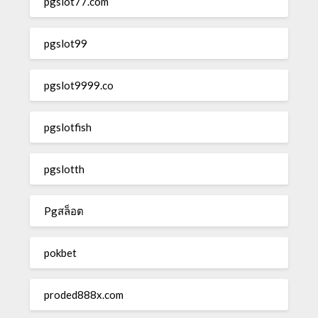
pgslot77.com
pgslot99
pgslot9999.co
pgslotfish
pgslotth
Pgสล็อต
pokbet
proded888x.com