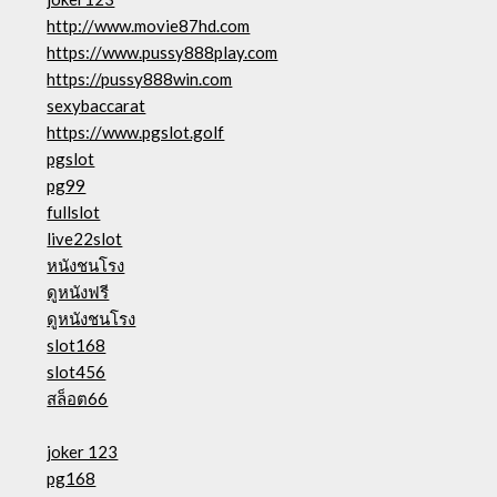
http://www.movie87hd.com
https://www.pussy888play.com
https://pussy888win.com
sexybaccarat
https://www.pgslot.golf
pgslot
pg99
fullslot
live22slot
หนังชนโรง
ดูหนังฟรี
ดูหนังชนโรง
slot168
slot456
สล็อต66
joker 123
pg168