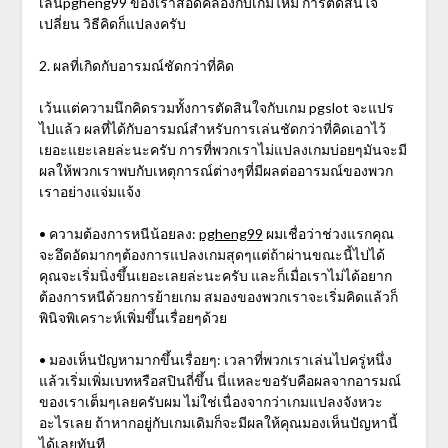
เล่นpgheng99 ของเราสอดคล้องกับเกมไหม การตัดสินใจ
เปลี่ยน วิธีคิดก็แปลงครับ
2. ผลที่เกิดกับอารมณ์ชัดกว่าที่คิด
เว้นแต่ความนึกคิดรวมทั้งการตัดสินใจกับเกม pgslot จะแปร
ไปแล้ว ผลที่ได้กับอารมณ์สำหรับการเล่นชัดกว่าที่คิดเอาไว้
เยอะแยะเลยล่ะนะครับ การที่พวกเราไม่แปลงเกมบ่อยๆมันจะมี
ผลให้พวกเราพบกับเหตุการณ์ต่างๆที่มีผลต่ออารมณ์ของพวก
เราอย่างแจ่มแจ้ง
• ความต้องการหนีน้อยลง:
pgheng99
ผมเชื่อว่าช่วงแรกคุณ
จะอึดอัดมากๆต้องการแปลงเกมสุดๆแต่ถ้าผ่านขณะนี้ไปได้
คุณจะเริ่มนิ่งขึ้นเยอะเลยล่ะนะครับ และก็เมื่อเราไม่ได้อยาก
ต้องการหนีด้วยการย้ายเกม สมองของพวกเราจะเริ่มคิดแล้วก็
พินิจพิเคราะห์เพิ่มขึ้นเรื่อยๆด้วย
• มองเห็นปัญหามากขึ้นเรื่อยๆ: เวลาที่พวกเราเล่นไปครู่หนึ่ง
แล้วเริ่มเพิ่มเบทหรือสปินถี่ขึ้น นี่แหละขอรับคือผลจากอารมณ์
ของเราเต็มๆเลยครับผม ไม่ใช่เนื่องจากว่าเกมแปลงจังหวะ
อะไรเลย ถ้าหากอยู่กับเกมเดิมก็จะมีผลให้คุณมองเห็นปัญหานี้
ได้เลยทันที