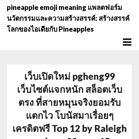
Skip
pineapple emoji meaning แพลตฟอร์ม
to
นวัตกรรมและความสร้างสรรค์: สร้างสรรค์
content
โลกของไอเดียกับ Pineapples
เว็บเปิดใหม่ pgheng99
เว็บไซต์แจกหนัก สล็อตเว็บ
ตรง ที่สายหมุนจริงยอมรับ
แตกไว โบนัสมาเรื่อยๆ
เครดิตฟรี Top 12 by Raleigh