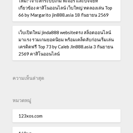
ไหม? เจาะลึกระบบเกม ฟีเจอร์ และปัจจัยที่
เกี่ยวข้อง คาสิโนออนไลน์ เว็บใหญ่ ทดลองเล่น Top
66 by Margarito jin888.asia 18 กันยายน 2569
เว็บเปิดใหม่ jinda888 websiteตรง สล็อตออนไลน์
มาแรง รวมเกมยอดนิยม พร้อมเคล็ดลับก่อนเริ่มเล่น
เครดิตฟรี Top 73 by Caleb Jin888.asia 3 กันยายน
2569 คาสิโนออนไลน์
ความเห็นล่าสุด
หมวดหมู่
123xos.com