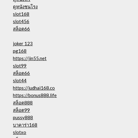
ดูหนังชนโรง
slot168
slot456
สล็อต66
joker 123
pg168
https://jin55.net
slot99
สล็อต66
slot44
https://judhai168.co
https://bonus888.life
สล็อต888
สล็อต99
pussy888
บาคาร่า168
slotxo