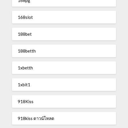
168pg
168slot
188bet
188betth
1xbetth
1xbit1
918Kiss
918kiss ดาวน์โหลด