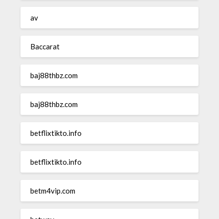
av
Baccarat
baj88thbz.com
baj88thbz.com
betflixtikto.info
betflixtikto.info
betm4vip.com