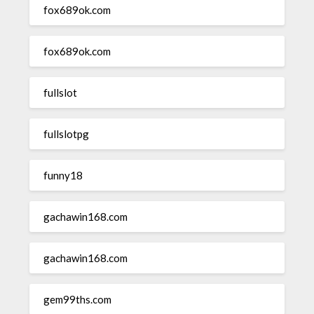
fox689ok.com
fox689ok.com
fullslot
fullslotpg
funny18
gachawin168.com
gachawin168.com
gem99ths.com