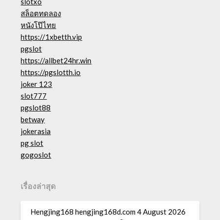
slotxo
สล็อตทดลอง
หนังโป๊ไทย
https://1xbetth.vip
pgslot
https://allbet24hr.win
https://pgslotth.io
joker 123
slot777
pgslot88
betway
jokerasia
pg slot
gogoslot
เรื่องล่าสุด
Hengjing168 hengjing168d.com 4 August 2026