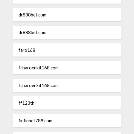
dr888bet.com
dr888bet.com
faro168
fcharoenkit168.com
fcharoenkit168.com
ff123th
finfinbet789.com