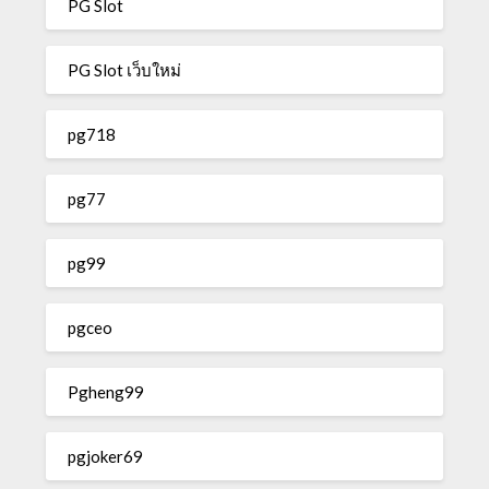
PG Slot
PG Slot เว็บใหม่
pg718
pg77
pg99
pgceo
Pgheng99
pgjoker69