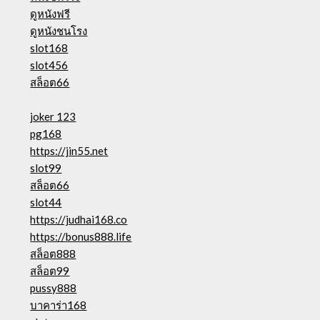
ดูหนังฟรี
ดูหนังชนโรง
slot168
slot456
สล็อต66
joker 123
pg168
https://jin55.net
slot99
สล็อต66
slot44
https://judhai168.co
https://bonus888.life
สล็อต888
สล็อต99
pussy888
บาคาร่า168