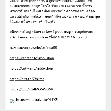
สมัครสมาชิกjinda55 วันนี้ คุณจะพบกับเกมสล็อตแตกง่าย
ระบบฝากถอนเร็วสุด โปรโมชั่นแรงแต่ละวัน รวมทั้งการ
บริการที่ไม่มีเว็บไหนเสมือน อย่ารอช้า คลิกสมัครกับ สล็อต
แล้วไปฝ่ากับเกมสล็อตแตกหนักที่จะแปลงการเล่นปกติของคุณ
ให้แปลงเป็นช่องทางทำเงินจริง!
สล็อตเว็บใหญ่ สล็อตเครดิตฟรี jin55.shop 13 พฤศจิกายน
2025 Leora casino online สล็อต มาแรงที่สุด Top 80
ขอขอบพระคุณwebsite
jinda55
https://rebrand.ly/jin55-shop
https://cutly.info/jin55-shop
https://bitt.to/7fhkmd
https://t.co/FG4MG5WGSK
https://shorturl.asia/YHiX5