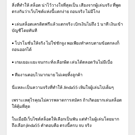
สิ่งที่ทำให้ สล็อต น่าไว้วางใจที่สุดเป็น เสียงจากผู้เล่นจริง ที่พูด
ตรงกันว่าเว็บไซต์แห่งนี้แตกง่าย ถอนจริง ไม่มีโกง
• เล่นสล็อตเครดิตฟรีแล้วแตกจริง เบิกเงินไม่ถึง 1 นาที เงินเข้า
บัญชีโดยทันที
• โปรโมชั่นให้จริง ไม่ใช่ชักจูง พอเพียงทำครบตามข้อตกลงก็
ถอนออกได้
• เกมเยอะแยะจนกระทั่งเลือกผิด เล่นได้ตลอดวันไม่มีเบื่อ
• ทีมงานตอบไวมากมาย ไม่เคยทิ้งลูกค้า
นี่แหละเป็นความจริงที่ทำให้ Jinda55 เหิมใจผู้เล่นไปเต็มๆ
เพราะเหตุไรคุณไม่ควรพลาดการสมัคร ถ้าเกิดอยากเล่นสล็อต
ให้คุ้มที่สุด
ในเมื่อมีเว็บไซต์สล็อตให้เลือกเป็นพัน แต่ทำไมผู้เล่นโดยมาก
ถึงเลือก jinda55 คำตอบคือ ตรงนี้ครบ จบ จริง