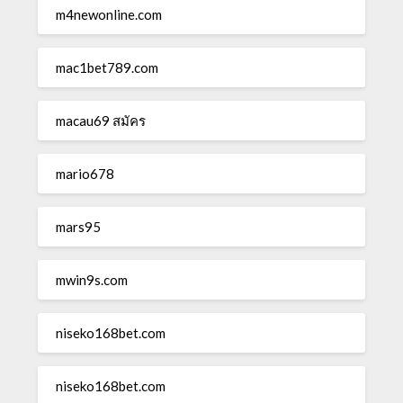
m4newonline.com
mac1bet789.com
macau69 สมัคร
mario678
mars95
mwin9s.com
niseko168bet.com
niseko168bet.com