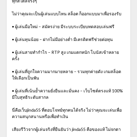
ทุกสไตล์จริงๆ
ไม่ว่าคุณจะเป็นผู้เล่นแบบไหน สล็อต ก็ออกแบบมาเพื่อรองรับ
• ผู้เล่นมือใหม่ – สมัครง่าย มีระบบระเบียบทดสอบเล่นฟรี
• ผู้เล่นทุนน้อย – ฝากไม่มีอย่างต่ำ มีเครดิตฟรีช่วยต่อทุน
• ผู้เล่นสายทำกำไร – RTP สูง เกมแตกหนัก โบนัสเข้าหลาย
ครั้ง
• ผู้เล่นที่ถูกใจความมากมายหลาย – รวมทุกค่ายดัง เกมสล็อต
ให้เลือกเป็นพัน
• ผู้เล่นที่เน้นย้ำความยั่งยืนและมั่นคง – เว็บไซต์ตรงแท้ 100%
มีใบสุทธิระดับสากล
นี่คือเว็บjinda55 ที่ตอบโจทย์ทุกคนได้จริง ไม่ว่าคุณจะเล่นเพื่อ
ความสนุกสนานหรือเพื่อทำเงิน
เสียงรีวิวจากผู้เล่นจริงที่ยืนยันว่า jinda55 คือของแท้ ไม่จกตา