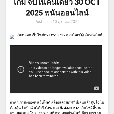
เกม จบในคืนเดียว 30 OCT
2025 พนันออนไลน์
Posted on
10 ตุลาคม 2025
เว็บสล็อต เว็บไซต์ตรง ครบวงจร ตอบโจทย์ผู้เล่นทุกสไตล์
ถ้าคุณกำลังมองหาเว็บไซต์
สล็อตเครดิตฟรี
ที่เล่นแล้วสุขใจ ไม่
ต้องลุ้นว่าเบิกเงินได้จริงไหม และยังต้องการพบเว็บไซต์ที่รวม
เกมเยอะแยะ โปรแรง ระบบดี ครบทุกอย่างในที่เดียว บอกเลย