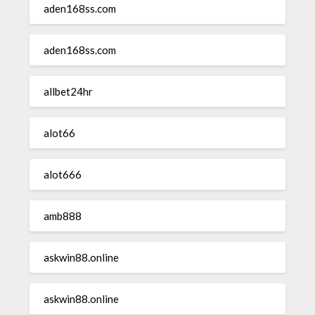
aden168ss.com
aden168ss.com
allbet24hr
alot66
alot666
amb888
askwin88.online
askwin88.online