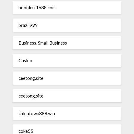
boonlert1688.com
brazil999
Business, Small Business
Casino
ceetong.site
ceetong.site
chinatown888.win
coke55