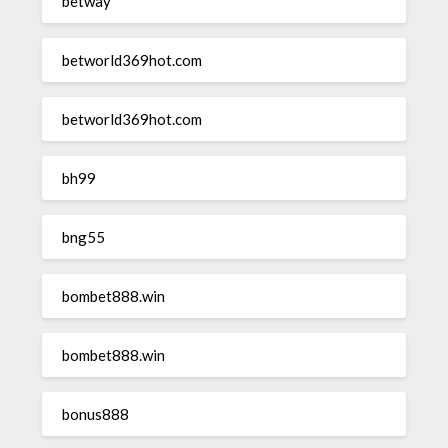
betway
betworld369hot.com
betworld369hot.com
bh99
bng55
bombet888.win
bombet888.win
bonus888