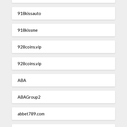
918kissauto
918kissme
928coins.vip
928coins.vip
ABA
ABAGroup2
abbet789.com