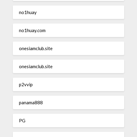
no1huay
no1huay.com
onesiamclub.site
onesiamclub.site
p2vvip
panama888
PG