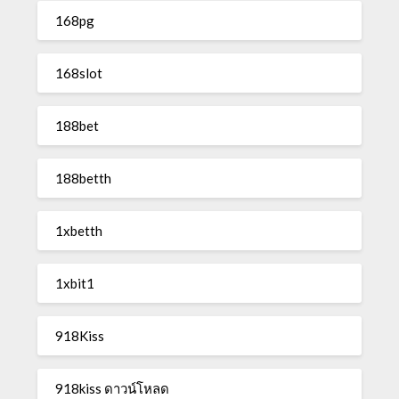
168pg
168slot
188bet
188betth
1xbetth
1xbit1
918Kiss
918kiss ดาวน์โหลด