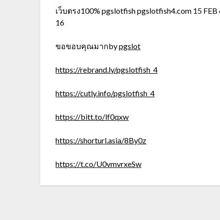
เว็บตรง100% pgslotfish pgslotfish4.com 15 FEB
16
ขอขอบคุณมากby
pgslot
https://rebrand.ly/pgslotfish_4
https://cutly.info/pgslotfish_4
https://bitt.to/lf0qxw
https://shorturl.asia/8By0z
https://t.co/U0vmvrxeSw