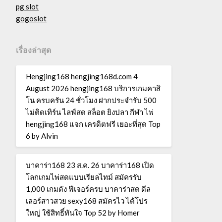
pg slot
gogoslot
เรื่องล่าสุด
Hengjing168 hengjing168d.com 4
August 2026 hengjing168 บริการเกมคาสิ
โน ครบครัน 24 ชั่วโมง ฝากประจำรับ 500
ไม่ติดเทิร์น ไลฟ์สด สล็อต ยิงปลา กีฬา ไพ่
hengjing168 แจก เครดิตฟรี เยอะที่สุด Top
6 by Alvin
บาคาร่า168 23 ส.ค. 26 บาคาร่า168 เปิด
โลกเกมไพ่สดแบบเรียลไทม์ สมัครรับ
1,000 เกมดัง ฟีเจอร์ครบ บาคาร่าสด ดีล
เลอร์สาวสวย sexy168 สมัครไว ได้โปร
ใหญ่ ใช้สิทธิ์ทันใจ Top 52 by Homer