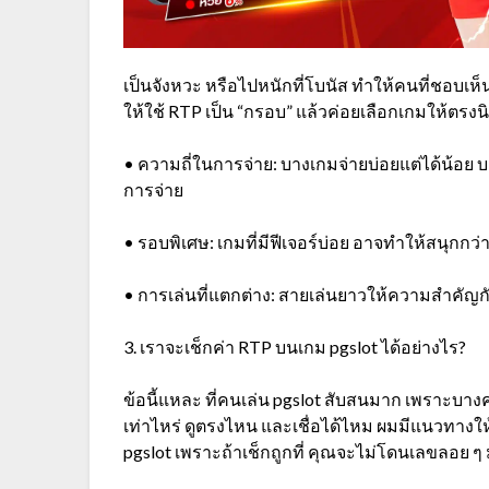
เป็นจังหวะ หรือไปหนักที่โบนัส ทำให้คนที่ชอบเห็น
ให้ใช้ RTP เป็น “กรอบ” แล้วค่อยเลือกเกมให้ตรงนิ
• ความถี่ในการจ่าย: บางเกมจ่ายบ่อยแต่ได้น้อย บ
การจ่าย
• รอบพิเศษ: เกมที่มีฟีเจอร์บ่อย อาจทำให้สนุกกว่า
• การเล่นที่แตกต่าง: สายเล่นยาวให้ความสำคัญก
3. เราจะเช็กค่า RTP บนเกม pgslot ได้อย่างไร?
ข้อนี้แหละ ที่คนเล่น pgslot สับสนมาก เพราะบางครั้
เท่าไหร่ ดูตรงไหน และเชื่อได้ไหม ผมมีแนวทางใ
pgslot เพราะถ้าเช็กถูกที่ คุณจะไม่โดนเลขลอย 