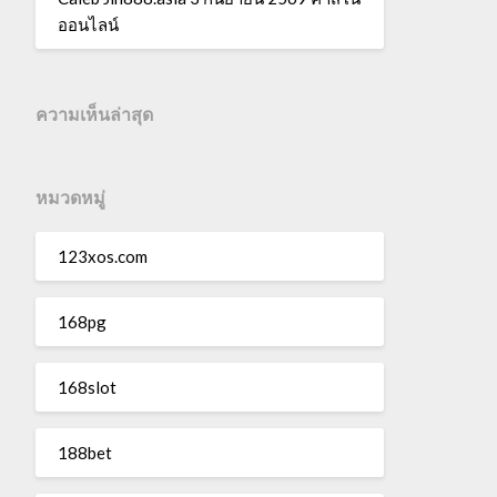
ออนไลน์
ความเห็นล่าสุด
หมวดหมู่
123xos.com
168pg
168slot
188bet