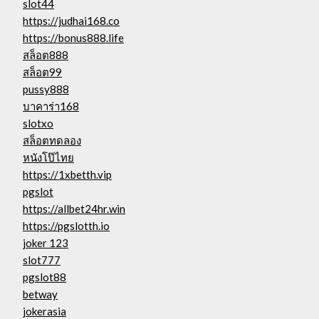
slot44
https://judhai168.co
https://bonus888.life
สล็อต888
สล็อต99
pussy888
บาคาร่า168
slotxo
สล็อตทดลอง
หนังโป๊ไทย
https://1xbetth.vip
pgslot
https://allbet24hr.win
https://pgslotth.io
joker 123
slot777
pgslot88
betway
jokerasia