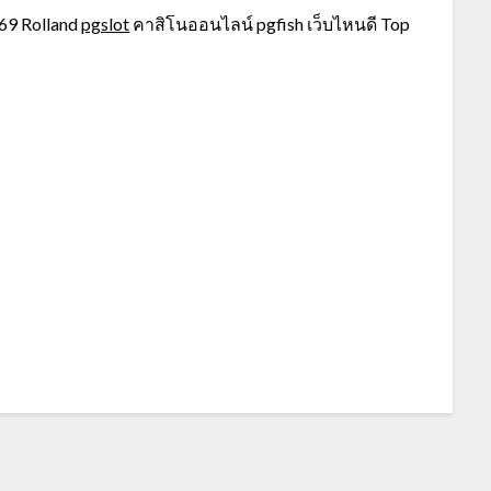
 69 Rolland
pgslot
คาสิโนออนไลน์ pgfish เว็บไหนดี Top