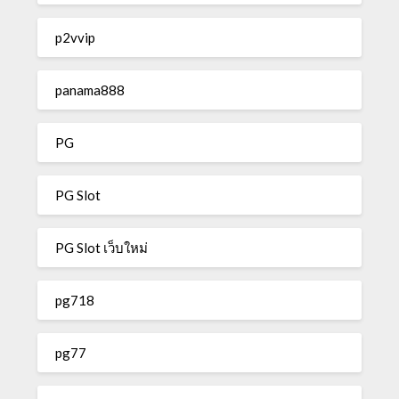
p2vvip
panama888
PG
PG Slot
PG Slot เว็บใหม่
pg718
pg77