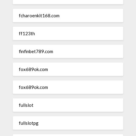
fcharoenkit168.com
ff123th
finfinbet789.com
fox689ok.com
fox689ok.com
fullslot
fullslotpg