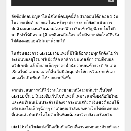
อีกข้อที่ตอบปัญหาไลฟ์สไตล์คนยุคนี้คือ ฝากถอนได้ตลอด 1 วัน
ไม่ว่าจะมืดค่ำมากแค่ไหน หรือรุ่งสาง ระบบก็ยังดำเนินการ
ปกติ ผมเคยถอนเงินตอนสองนาฬิกา เงินเข้าบัญชีภายในไม่กี่
นาที ทำให้มีความรู้สึกเพลิดเพลินใจว่าเว็บมีระบบอัตโนมัติจริง
ไม่ต้องคอยแอดไม่นมานั่งกดให้
ในส่วนของการ ufa11k เว็บแห่งนี้มีให้เลือกครบทุกลีกดัง ไม่ว่า
จะเป็นบอลยุโรป พรีเมียร์ลีก ลาลีกา บุนเดสลีกา รวมถึงบอล
ทวีปเอเชียแล้วก็บอลเล็กๆราคาน้ำนับว่าค่อนข้างจะดี อัปเดต
เรียลไทม์ เล่นบอลสดก็ลื่น ไม่มีสะดุด ทำให้การวิเคราะห์และ
ตกลงใจเดิมพันทำได้ง่ายมากยิ่งขึ้น
จากประสบการณ์ที่ใช้งานโกรธายะหนึ่ง ผมเห็นว่าเว็บไซต์
ufa11k ชั้น 1 ในเอเชียเว็บไซต์แห่งนี้ เหมาะสมทั้งยังกับมือใหม่
และคนที่เล่นเป็นประจำ เนื่องจากระบบเสถียร เงินชัวร์ ถอนได้
จริง และไม่เล็กๆน้อยๆ ถ้าเกิดคุณกำลังมองหาเว็บไซต์แทงบอล
ที่เล่นแล้วบันเทิงใจ ไม่จำเป็นที่จะต้องมาวิตกกังวลเรื่องเงิน
ufa11k เว็บไซต์แห่งนี้ถือเป็นตัวเลือกที่ควรจะทดลองด้วยตัวเอง