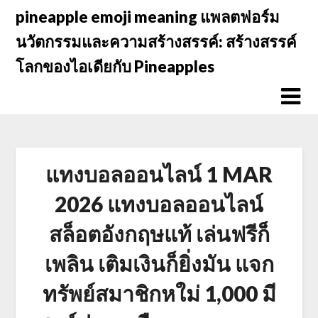
Skip
pineapple emoji meaning แพลตฟอร์ม
to
นวัตกรรมและความสร้างสรรค์: สร้างสรรค์
content
โลกของไอเดียกับ Pineapples
แทงบอลออนไลน์ 1 MAR
2026 แทงบอลออนไลน์
สล็อตอังกฤษแท้ เล่นฟรีก็
เพลิน เติมเงินก็ยิ่งมัน แจก
ทรัพย์สมาชิกหใม่ 1,000 มี