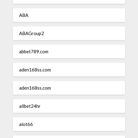
ABA
ABAGroup2
abbet789.com
aden168ss.com
aden168ss.com
allbet24hr
alot66