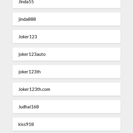
Jinda55
jinda888
Joker123
joker123auto
joker123th
Joker123th.com
Judhai168
kiss918