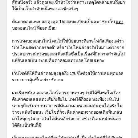
สักหนึ่งครั้ง แล้วคุณจะเข้าหัวใจว่าเพราะเหตุใดหลายคนถึงยก
ให้เป็นเว็บลำดับหนึ่งของเอเชียจริงๆ
คืนค่าคอมแทงบอล สูงสุด 1% ลงทะเบียนเป็นสมาชิก เว็บ
แทง
บอลออนไลน์
ที่ยอดเยี่ยม
การแทงบอลออนไลน์ คนไม่ใช่น้อยบางทีอาจโฟกัสเพียงแค่ว่า
“เว็บไหนอัตราต่อรองดี” หรือ “เว็บไหนจ่ายจริงไหม” แต่ว่าจาก
ประสบการณ์ตรงของผม สิ่งหนึ่งซึ่งเป็นเรื่องที่มีความสำคัญไม่
แพ้กันเลยเป็น ระบบคืนค่าคอมแทงบอล โดยเฉพาะ
เว็บไซต์ที่ให้คืนค่าคอมสูงสุดถึง 1% ซึ่งช่วยให้การเล่นฟุตบอล
ระยะยาวคุ้มขึ้นอย่างชัดเจน
ผมเริ่ม พนันบอลออนไลน์ สารภาพตรงๆว่ามิได้พึงพอใจเรื่อง
คืนค่าคอมเลย แทงเสียก็เสียไป แทงได้ก็ถอน พอเพียงเล่นไป
นานๆถึงเริ่มทราบว่าการมีคืนค่าคอมช่วยลดต้นทุนได้จริง ไม่
ว่าจะแพ้หรือชนะ เว็บไซต์ก็จะคืนค่าคอมจากยอดเดิมพันกลับ
มาให้ทุกๆวัน บางวันได้คืนหลักร้อย บางช่วงที่เล่นหนักหน่อย
ได้คืนเป็นพันก็มี
เว็บแทงบอลออนไลน์ที่ผมใช้อยู่ช่วงนี้ เป็นเว็บไซต์ที่ให้ คืนค่า