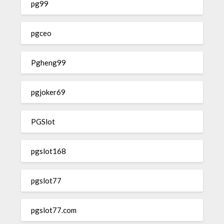
pg99
pgceo
Pgheng99
pgjoker69
PGSlot
pgslot168
pgslot77
pgslot77.com