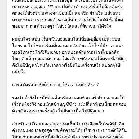
คอมแทงบอลสูงสุด 1% แบบไม่ต้องทำยอดเทิร์น ไม่ต้องลุ้นข้อ
ตกลงให้ปวดหัว แค่ลงทะเบียนเป็นสมาชิก ฝากเงิน แล้วแทง
ตามธรรมดา ระบบจะคำนวณคืนค่าคอมให้อัตโนมัติ ข้อนี้ผม
ชอบมากมาย ด้วยเหตุว่าโปร่งใสและก็พิจารณาได้จริง
ผมมั่นใจว่าเป็น เว็บพนันบอลออนไลน์ที่ยอดเยี่ยม เป็นระบบ
โดยรวม ไม่ใช่แค่เรื่องคืนค่าคอมสิ่งเดียว เว็บไซต์นี้ราคาแพง
บอลไหลเร็ว ใกล้เคียงเว็บนอก คู่บอลจำนวนมาก ทั้งบอลลีก
ใหญ่ ลีกเล็ก บอลสเต็ป บอลโดดเดี่ยว พนันบอลได้ครบ ที่สำคัญ
คือไม่มีปัญหาโดนกินราคา หรือปิดใบเสร็จรับเงินแปลกๆให้
แค้นใจ
การสมัครสมาชิกก็ง่ายดาย ใช้เวลาไม่ถึง 2 นาที
รองรับทั้งยังโทรศัพท์เคลื่อนที่และคอมพิวเตอร์ ฝาก-ถอนออโต้
เร็วทันใจจริง ถอนเงินเข้าบัญชีข้างในไม่กี่นาที อันนี้ผมทดสอบ
ด้วยตัวเองหลายครั้งแล้ว ไม่มีหมกเม็ด ไม่มีดึงเวลา
สำหรับคนที่เล่นบอลเสมอๆ ผมเห็นว่าการเลือกเว็บไซต์ที่มี คืน
ค่าคอมแทงบอลสูงสุด 1% คือความได้เปรียบระยะยาว ต่อให้วัน
ไหนอ่านบอลพลาด ก็ยังมีเงินกลับคืนมาช่วยประคองพอร์ต ไม่