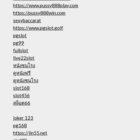
https://www.pussy888play.com
https://pussy888win.com
sexybaccarat
https://www.pgslot.golf
pgslot
pg99
fullslot
live22slot
หนังชนโรง
ดูหนังฟรี
ดูหนังชนโรง
slot168
slot456
สล็อต66
joker 123
pg168
https://jin55.net