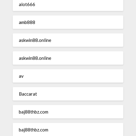
alot666
amb888
askwin88.online
askwin88.online
av
Baccarat
baj88thbz.com
baj88thbz.com