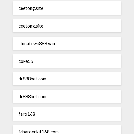
ceetong.site
ceetong.site
chinatown888.win
coke55
dr888bet.com
dr888bet.com
faro168
fcharoenkit168.com