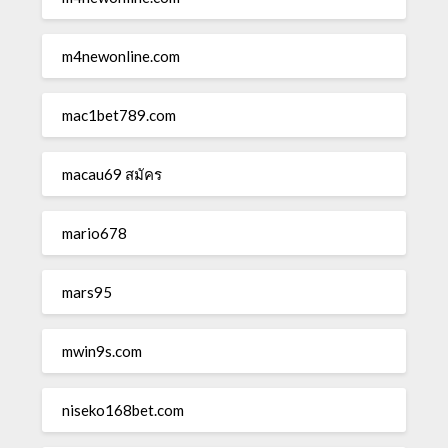
m4newonline.com
mac1bet789.com
macau69 สมัคร
mario678
mars95
mwin9s.com
niseko168bet.com