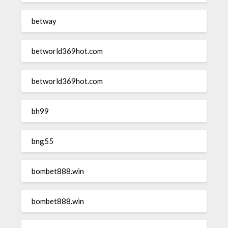
betway
betworld369hot.com
betworld369hot.com
bh99
bng55
bombet888.win
bombet888.win