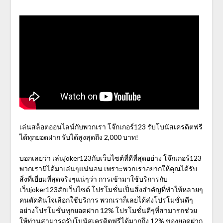
เล่นสล็อตออนไลน์กับพวกเรา โจ๊กเกอร์123 รับโบนัสเครดิตฟรี
ได้ทุกยอดฝาก รับได้สูงสุดถึง 2,000 บาท!
บอกเลยว่า เล่นjoker123กับเว็บไซต์ที่ดีที่สุดอย่าง โจ๊กเกอร์123
พวกเรามิได้มาเล่นๆแน่นอน เพราะพวกเราอยากให้คุณได้รับ
สิ่งที่เยี่ยมที่สุดจริงๆแน่ๆว่า การเข้ามาใช้บริการกับ
เว็บjoker123สักเว็บไซต์ โปรโมชั่นเป็นสิ่งสำคัญที่ทำให้หลายๆ
คนตัดสินใจเลือกใช้บริการ พวกเราก็เลยได้ส่งโปรโมชั่นดีๆ
อย่างโปรโมชั่นทุกยอดฝาก 12% โปรโมชั่นดีๆที่สามารถช่วย
ให้ท่านสามารถรับโบนัสเครดิตฟรีได้มากถึง 12% ของยอดฝาก