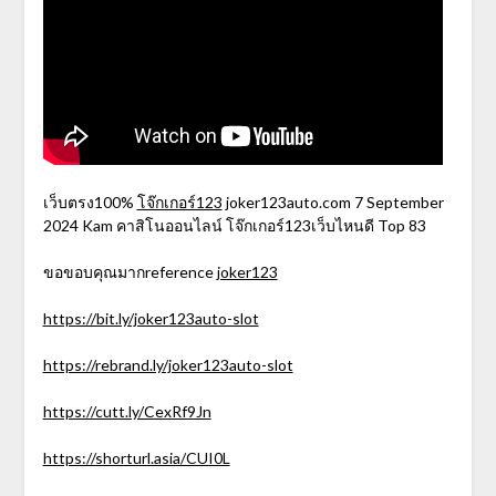
เว็บตรง100%
โจ๊กเกอร์123
joker123auto.com 7 September
2024 Kam คาสิโนออนไลน์ โจ๊กเกอร์123เว็บไหนดี Top 83
ขอขอบคุณมากreference
joker123
https://bit.ly/joker123auto-slot
https://rebrand.ly/joker123auto-slot
https://cutt.ly/CexRf9Jn
https://shorturl.asia/CUI0L