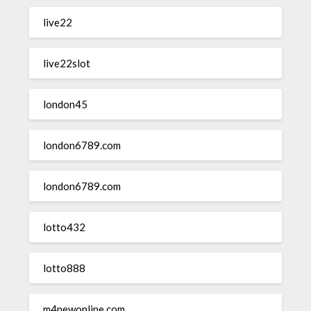
live22
live22slot
london45
london6789.com
london6789.com
lotto432
lotto888
m4newonline.com