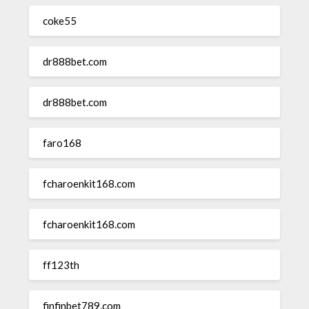
coke55
dr888bet.com
dr888bet.com
faro168
fcharoenkit168.com
fcharoenkit168.com
ff123th
finfinbet789.com