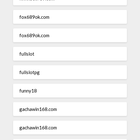
fox689ok.com
fox689ok.com
fullslot
fullslotpg
funny18
gachawin168.com
gachawin168.com