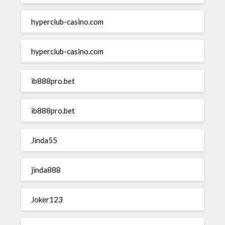
hyperclub-casino.com
hyperclub-casino.com
ib888pro.bet
ib888pro.bet
Jinda55
jinda888
Joker123