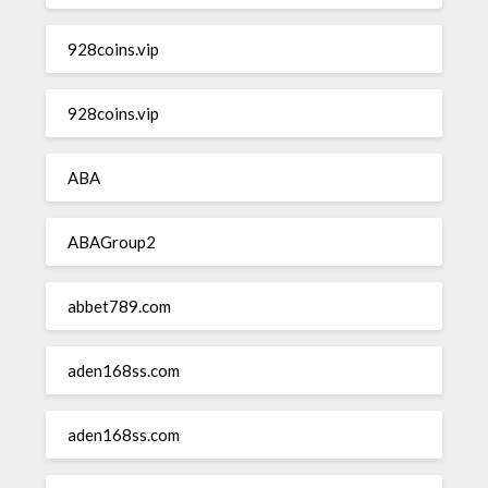
928coins.vip
928coins.vip
ABA
ABAGroup2
abbet789.com
aden168ss.com
aden168ss.com