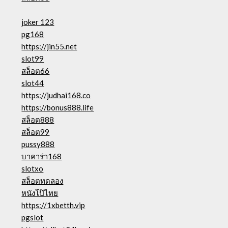
joker 123
pg168
https://jin55.net
slot99
สล็อต66
slot44
https://judhai168.co
https://bonus888.life
สล็อต888
สล็อต99
pussy888
บาคาร่า168
slotxo
สล็อตทดลอง
หนังโป๊ไทย
https://1xbetth.vip
pgslot