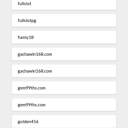
fullslot
fullslotpg
funny18
gachawin168.com
gachawin168.com
gem99ths.com
gem99ths.com
golden456