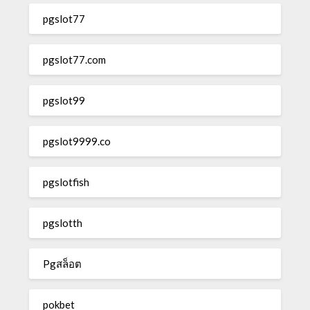
pgslot77
pgslot77.com
pgslot99
pgslot9999.co
pgslotfish
pgslotth
Pgสล็อต
pokbet