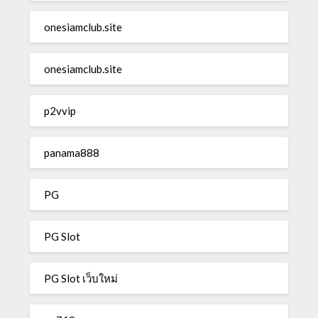
onesiamclub.site
onesiamclub.site
p2vvip
panama888
PG
PG Slot
PG Slot เว็บใหม่