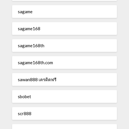
sagame
sagame168
sagame168th
sagame168th.com
sawan888 เครดิตฟรี
sbobet
scr888