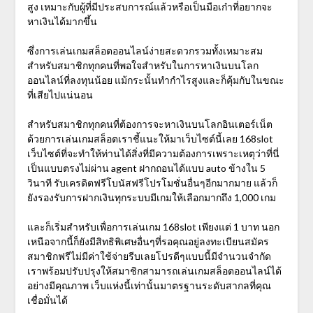
สูง เหมาะกับผู้ที่มีประสบการณ์แล้วหรือเป็นมือเก๋าที่อยากจะ
หาเงินได้มากขึ้น
ซึ่งการเล่นเกมสล็อตออนไลน์ง่ายสะดวกรวมทั้งเหมาะสม
สำหรับสมาชิกทุกคนที่พอใจสำหรับในการหาเงินบนโลก
ออนไลน์ที่ลงทุนน้อย แม้กระนั้นทำกำไรสูงและก็คุ้มกับในขณะ
ที่เสียไปแน่นอน
สำหรับสมาชิกทุกคนที่ต้องการจะหาเงินบนโลกอินเตอร์เน็ต
ด้วยการเล่นเกมสล็อตเราชี้แนะให้มาเว็บไซต์นี้เลย 168slot
เว็บไซต์ที่จะทำให้ท่านได้สิ่งที่มีความต้องการเพราะเหตุว่าที่นี่
เป็นแบบตรงไม่ผ่าน agent ฝากถอนได้แบบ auto ข้างใน 5
วินาที รับเครดิตฟรีโบนัสฟรีโปรโมชั่นอื่นๆอีกมากมาย แล้วก็
ยังรองรับการฝากเงินทุกระบบมีเกมให้เลือกมากถึง 1,000 เกม
และก็เริ่มสำหรับเพื่อการเล่นเกม 168slot เพียงแต่ 1 บาท นอก
เหนือจากนี้ก็ยังมีสิทธิพิเศษอื่นๆที่รอคุณอยู่ลงทะเบียนสมัคร
สมาชิกฟรีไม่มีค่าใช้จ่ายรีบเลยโปรดีๆแบบนี้มีจำนวนจำกัด
เราพร้อมปรับปรุงให้สมาชิกสามารถเล่นเกมสล็อตออนไลน์ได้
อย่างมีคุณภาพ เว็บแห่งนี้เท่านั้นมาตรฐานระดับสากลที่คุณ
เชื่อมั่นได้