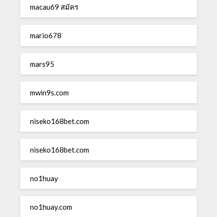
macau69 สมัคร
mario678
mars95
mwin9s.com
niseko168bet.com
niseko168bet.com
no1huay
no1huay.com