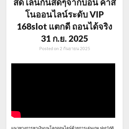
สด เล่นกันสดๆจากบ่อน คาสิ
โนออนไลน์ระดับ VIP
168slot แตกดี ถอนได้จริง
31 ก.ย. 2025
Posted on
2 กันยายน 2025
แนวทางการหาเงินบนโลกออนไลน์ด้วยการเล่นเกม slot168