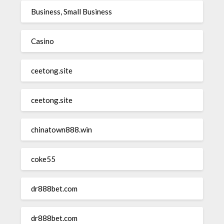
Business, Small Business
Casino
ceetong.site
ceetong.site
chinatown888.win
coke55
dr888bet.com
dr888bet.com