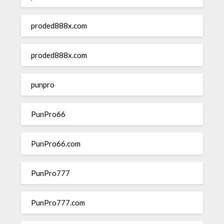
proded888x.com
proded888x.com
punpro
PunPro66
PunPro66.com
PunPro777
PunPro777.com