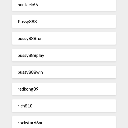
puntaek66
Pussy888
pussy888fun
pussy888play
pussy888win
redkong89
rich818
rockstar66m