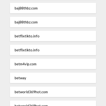
baj88thbz.com
baj88thbz.com
betflixtikto.info
betflixtikto.info
betm4vip.com
betway
betworld369hot.com
betworld369hot.com