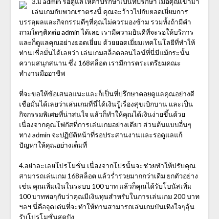
3.มี admin รอดูแลให้คำปรึกษาเป็นที่ปรึกษา เมื่อคุณเข้ามา
เล่นเกมกับพวกเราตรงนี้ คุณจะว้าวไปกับยอดเยี่ยมการ
บรรลุผลและกิจกรรมดีๆที่คุณไม่ควรมองข้าม รวมทั้งถ้ามีคำ
ถามใดๆติดต่อ admin ได้เลย เรามีความยินดีที่จะรอให้บริการ
และก็ดูแลคุณอย่างยอดเยี่ยม ด้วยยอดเยี่ยมเทคโนโลยีที่ทำให้
ท่านเชื่อมั่นได้เลยว่า เล่นเกมสล็อตออนไลน์ที่นี่มีแม้กระนั้น
ความสนุกสนาน ซึ่ง 168สล็อต เรามีการตระเตรียมคณะ
ทำงานมืออาชีพ
ที่จะขอให้ข้อเสนอแนะและก็เป็นที่ปรึกษาคอยดูแลคุณอย่างดี
เชื่อมั่นได้เลยว่าเล่นเกมที่นี่ได้เงินรู้เรื่องสุขเบิกบาน และเป็น
กิจกรรมพิเศษที่น่าสนใจ แล้วก็ทำให้คุณได้เงินง่ายขึ้นด้วย
เนื่องจากคุณโฟกัสที่การเล่นเกมอย่างเดียว ส่วนต้นแบบอื่นๆ
ทาง admin จะปฏิบัติหน้าที่รอประสานงานและรอดูแลแก้
ปัญหาให้คุณอย่างเต็มที่
4.อย่าละเลยโปรโมชั่น เนื่องจากโปรนั้นจะช่วยทำให้ปรับคุณ
สามารถเล่นเกม 168สล็อต แล้วร่ำรวยมากกว่าเดิม ยกตัวอย่าง
เช่น คุณเพิ่มเงินในระบบ 100 บาท แล้วก็คุณได้รับโบนัสเพิ่ม
100 บาทพอๆกับว่าคุณมีเงินทุนสำหรับในการเล่นเกม 200 บาท
ฯลฯ นี่คือจุดเด่นที่จะทำให้ท่านสามารถเล่นเกมบันเทิงใจๆลุ้น
รับโปรโมชั่นสุดปัง